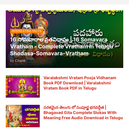
INTERESTING FACTS
16 సోమవారాల వ్రతవిధానం | 16 Somavara
Vratham - Complete Vratham in Telugu -
Shodasa-Somavara-Vratham
by
Chanti
Varalakshmi Vratam Pooja Vidhanam
Book PDF Download | Varalakshmi
Vratam Book PDF in Telugu
సరళమైన తెలుగు లో సంపూర్ణ భగవద్గీత |
Bhagavad Gita Complete Slokas With
Meaning Free Audio Download in Telugu