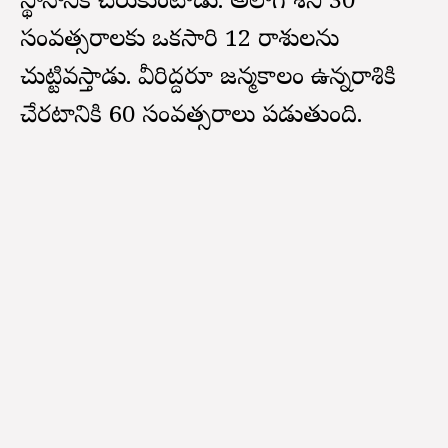
స్థానానికి చేరుకుంటాడు. అలాగే శని 30
సంవత్సరాలకు ఒకసారి 12 రాశులను
చుట్టివస్తాడు. వీరిద్దరూ జన్మకాలంలో ఉన్నరాశికి
చేరటానికి 60 సంవత్సరాలు పడుతుంది.