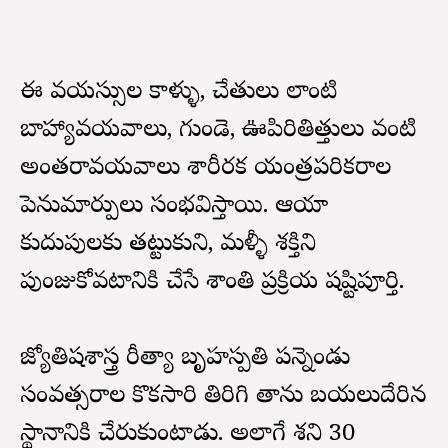
ఈ వయస్సులలో కాళ్ళు, చేతులు లాంటి
బాహ్యావయవాలు, గుండె, ఊపిరితిత్తులు వంటి
అంతరావయవాలు శారీరక యంత్రపరికరాలలో
పెనుమార్పులు సంభవిస్తాయి. ఆయా
కుదుపులకు తట్టుకుని, మళ్ళీ శక్తిని
పుంజుకోవటానికి చేసే శాంతి ప్రక్రియ షష్టిపూర్తి.
జ్యోతిషశాస్త్ర రీత్యా బృహస్పతి పన్నెండు
సంవత్సరాల కొకసారి తిరిగి తాను బయలుదేరిన
స్థానానికి చేరుకుంటాడు. అలాగే శని 30