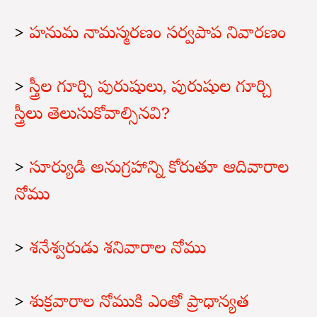
>
హనుమ నామస్మరణం సర్వపాప నివారణం
>
స్త్రీల గూర్చి పురుషులు, పురుషుల గూర్చి
స్త్రీలు తెలుసుకోవాల్సినవి?
>
సూర్యుడి అనుగ్రహాన్ని కోరుతూ ఆదివారాల
నోము
>
శనేశ్వరుడు శనివారాల నోము
>
శుక్రవారాల నోముకి ఎంతో ప్రాధాన్యత