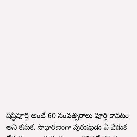
షష్టిపూర్తి అంటే 60 సంవత్సరాలు పూర్తి కావటం
అని కనుక. సాధారణంగా పురుషుడు ఏ వేడుక