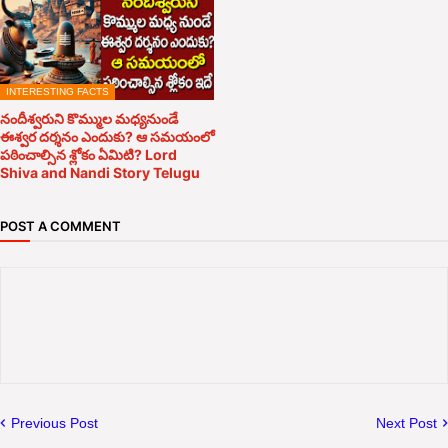
INTERESTING FACTS
నందీశ్వరుని కొమ్ముల మధ్యనుండే
ఈశ్వర దర్శనం ఎందుకు? ఆ సమయంలో
పఠించాల్సిన శ్లోకం ఏమిటి? Lord
Shiva and Nandi Story Telugu
POST A COMMENT
Previous Post
Next Post