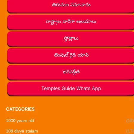
తిరుమల సమాచారం
రాష్ట్రాల వారీగా ఆలయాలు
స్తోత్రాలు
టెంపుల్ గైడ్ యాప్
భగవద్గీత
Temples Guide Whats App
CATEGORIES
1000 years old
(18)
108 divya stalam
(17)