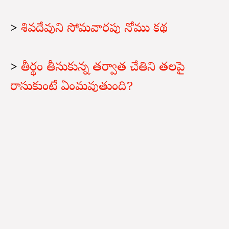
>
శివదేవుని సోమవారపు నోము కథ
>
తీర్థం తీసుకున్న తర్వాత చేతిని తలపై
రాసుకుంటే ఏంమవుతుంది?