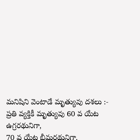
మనిషిని వెంటాడే మృత్యువు దశలు :-
ప్రతి వ్యక్తికీ మృత్యువు 60 వ యేట
ఉగ్రరథునిగా,
70 వ యేట భీమరథునిగా,