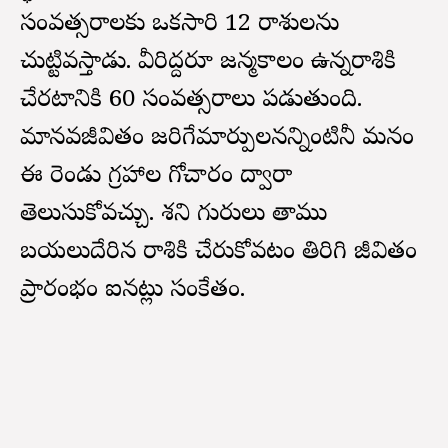
సంవత్సరాలకు ఒకసారి 12 రాశులను
చుట్టివస్తాడు. వీరిద్దరూ జన్మకాలంలో ఉన్నరాశికి
చేరటానికి 60 సంవత్సరాలు పడుతుంది.
మానవజీవితంలో జరిగేమార్పులనన్నింటినీ మనం
ఈ రెండు గ్రహాల గోచారం ద్వారా
తెలుసుకోవచ్చు. శని గురులు తాము
బయలుదేరిన రాశికి చేరుకోవటం తిరిగి జీవితం
ప్రారంభం ఐనట్లు సంకేతం.