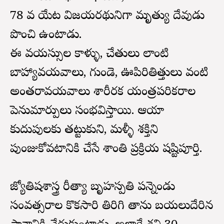
78 వ యేట విజయరథునిగా మృత్యు దేవుడు
పొంచి ఉంటాడు.
ఈ వయస్సులలో కాళ్ళు, చేతులు లాంటి
బాహ్యావయవాలు, గుండె, ఊపిరితిత్తులు వంటి
అంతరావయవాలు శారీరక యంత్రపరికరాలలో
పెనుమార్పులు సంభవిస్తాయి. ఆయా
కుదుపులకు తట్టుకుని, మళ్ళీ శక్తిని
పుంజుకోవటానికి చేసే శాంతి ప్రక్రియ షష్టిపూర్తి.
జ్యోతిషశాస్త్ర రీత్యా బృహస్పతి పన్నెండు
సంవత్సరాల కొకసారి తిరిగి తాను బయలుదేరిన