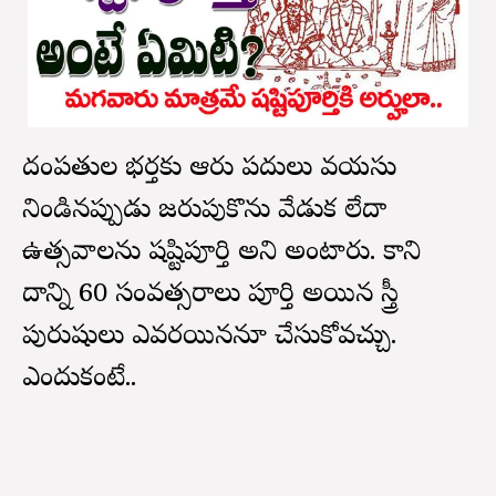
దంపతులలో భర్తకు ఆరు పదులు వయసు
నిండినప్పుడు జరుపుకొను వేడుక లేదా
ఉత్సవాలను షష్టిపూర్తి అని అంటారు. కాని
దాన్ని 60 సంవత్సరాలు పూర్తి అయిన స్త్రీ
పురుషులు ఎవరయిననూ చేసుకోవచ్చు.
ఎందుకంటే..