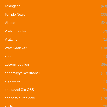
Telangana
(49)
Temple News
(33)
Videos
(54)
Vratam Books
(2)
Vratams
(1)
West Godavari
(18)
about
(1)
accommodation
(59)
annamayya keerthanalu
(71)
aryavysya
(1)
bhagavad Gia Q&S
(2)
goddess durga devi
(18)
kashi
(3)