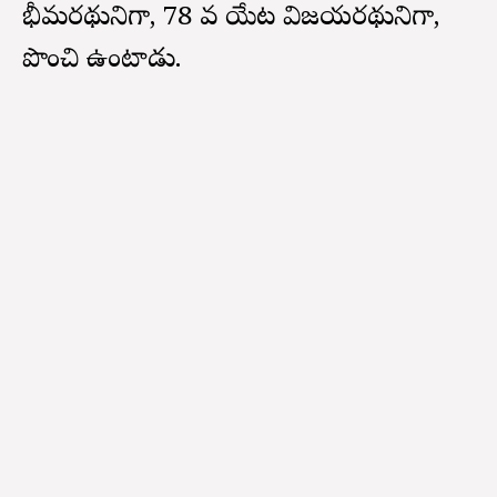
భీమరథునిగా, 78 వ యేట విజయరథునిగా,
పొంచి ఉంటాడు.