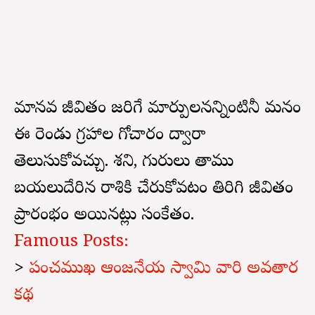
మానవ జీవితంలో జరిగే మార్పులనన్నింటినీ మనం
ఈ రెండు గ్రహాల గోచారం ద్వారా
తెలుసుకోవచ్చు. శని, గురులు తాము
బయలుదేరిన రాశికి చేరుకోవటం తిరిగి జీవితం
ప్రారంభం అయినట్లు సంకేతం.
Famous Posts:
>
పంచముఖ ఆంజనేయ స్వామి వారి అవతార
కథ