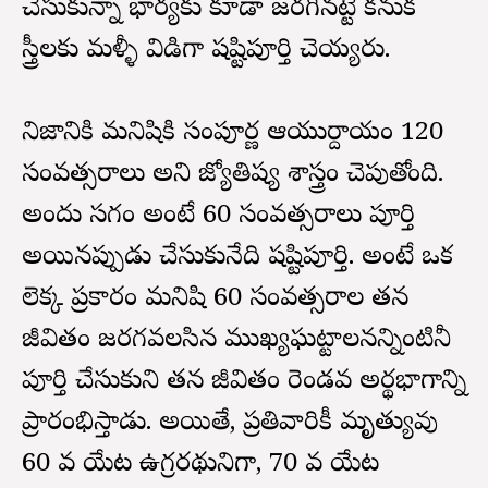
చేసుకున్నా భార్యకు కూడా జరగినట్టే కనుక
స్త్రీలకు మళ్ళీ విడిగా షష్టిపూర్తి చెయ్యరు.
నిజానికి మనిషికి సంపూర్ణ ఆయుర్దాయం 120
సంవత్సరాలు అని జ్యోతిష్య శాస్త్రం చెపుతోంది.
అందులో సగం అంటే 60 సంవత్సరాలు పూర్తి
అయినప్పుడు చేసుకునేది షష్టిపూర్తి. అంటే ఒక
లెక్క ప్రకారం మనిషి 60 సంవత్సరాలలో తన
జీవితంలో జరగవలసిన ముఖ్యఘట్టాలనన్నింటినీ
పూర్తి చేసుకుని తన జీవితంలో రెండవ అర్థభాగాన్ని
ప్రారంభిస్తాడు. అయితే, ప్రతివారికీ మృత్యువు
60 వ యేట ఉగ్రరథునిగా, 70 వ యేట