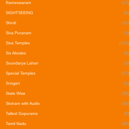
Rameswaram
(17)
SIGHTSEEING
(6)
Shirdi
(10)
Siva Puranam
(1)
Siva Temples
(102)
Six Abodes
(8)
Soundarya Lahari
(2)
Special Temples
(17)
Sringeri
(1)
State Wise
(36)
Stotram with Audio
(24)
Tallest Gopurams
(6)
Tamil Nadu
(96)