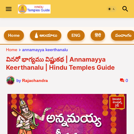
Home
🛕 ఆలయాలు
ENG
हिंदी
పంచాంగం
Home
annamayya keerthanalu
వినరో భాగ్యము విష్ణుకథ | Annamayya
Keerthanalu | Hindu Temples Guide
by
Rajachandra
0