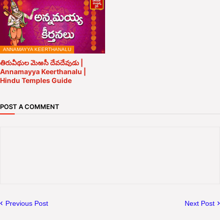
ANNAMAYYA KEERTHANALU
తిరువీథుల మెఱసీ దేవదేవుడు |
Annamayya Keerthanalu |
Hindu Temples Guide
POST A COMMENT
Previous Post
Next Post