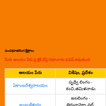
పంచభూతలింగ క్షేత్రాలు
మీరు ఆలయం పేరు పై క్లిక్ చేస్తే సమాచారం ఓపెన్ అవుతుంది
ఆలయం పేరు
విశేషం, ప్రదేశం
పృథ్వీ లింగం -
ఏకాంబరేశ్వరాలయం
కంచి,తమిళనాడు
జలలింగం -
జంబుకేశ్వరం
తిరువానైక్కావల్,