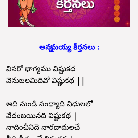
అన్నమయ్య కీర్తనలు :
వినరో భాగ్యము విష్ణుకథ
వెనుబలమిదివో విష్ణుకథ ||
ఆది నుండి సంధ్యాది విధులలో
వేదంబయినది విష్ణుకథ |
నాదించీనిదె నారదాదులచే