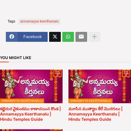
Tags
annamayya keerthanalu
Facebook
YOU MIGHT LIKE
ANNAMAYYA KEERTHANALU
ANNAMAYYA KEERTHANALU
కట్టెదుర వైకుంఠము కాణాచయిన కొండ |
మూసిన ముత్యాల కేలే మొరగులు |
Annamayya Keerthanalu |
Annamayya Keerthanalu |
Hindu Temples Guide
Hindu Temples Guide