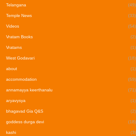
Telangana
(49)
Temple News
(33)
Videos
(54)
Vratam Books
(2)
Vratams
(1)
West Godavari
(18)
about
(1)
accommodation
(59)
annamayya keerthanalu
(71)
aryavysya
(1)
bhagavad Gia Q&S
(2)
goddess durga devi
(18)
kashi
(3)