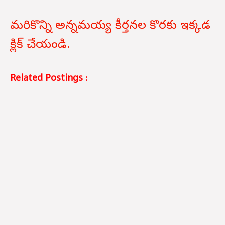
మరికొన్ని అన్నమయ్య కీర్తనల కొరకు ఇక్కడ
క్లిక్ చేయండి.
Related Postings :