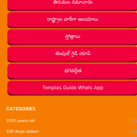
తిరుమల సమాచారం
రాష్ట్రాల వారీగా ఆలయాలు
స్తోత్రాలు
టెంపుల్ గైడ్ యాప్
భగవద్గీత
Temples Guide Whats App
CATEGORIES
1000 years old
(18)
108 divya stalam
(17)