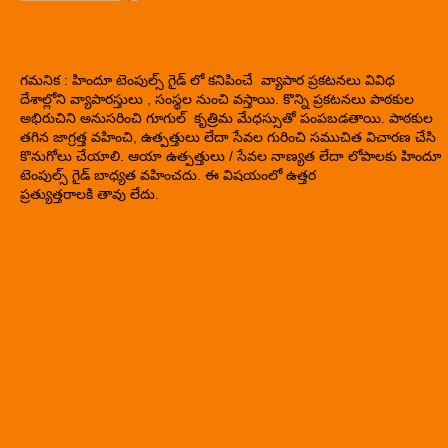
గమనిక : హిందూ టెంపుల్స్ గైడ్ లో కనిపించే వ్యాపార ప్రకటనలు వివిధ
దేశాల్లోని వ్యాపారస్తులు , సంస్థల నుంచి వస్తాయి. కొన్ని ప్రకటనలు పాఠకుల
అభిరుచిని అనుసరించి గూగుల్ కృత్రిమ మేధస్సుతో పంపబడతాయి. పాఠకుల
తగిన జాగ్రత్త వహించి, ఉత్పత్తులు లేదా సేవల గురించి సముచిత విచారణ చేసి
కొనుగోలు చేయాలి. ఆయా ఉత్పత్తులు / సేవల నాణ్యత లేదా లోపాలకు హిందూ
టెంపుల్స్ గైడ్ బాధ్యత వహించదు. ఈ విషయంలో ఉత్తర
ప్రత్యుత్తరాలకి తావు లేదు.