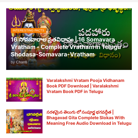
INTERESTING FACTS
16 సోమవారాల వ్రతవిధానం | 16 Somavara
Vratham - Complete Vratham in Telugu -
Shodasa-Somavara-Vratham
by
Chanti
Varalakshmi Vratam Pooja Vidhanam
Book PDF Download | Varalakshmi
Vratam Book PDF in Telugu
సరళమైన తెలుగు లో సంపూర్ణ భగవద్గీత |
Bhagavad Gita Complete Slokas With
Meaning Free Audio Download in Telugu