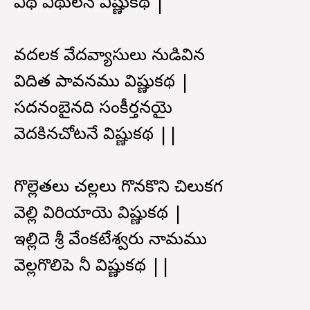
వీథి వీథులనే విష్ణుకథ |
వదలక వేదవ్యాసులు నుడివిన
విదిత పావనము విష్ణుకథ |
సదనంబైనది సంకీర్తనయై
వెదకినచోటనే విష్ణుకథ ||
గొల్లెతలు చల్లలు గొనకొని చిలుకగ
వెల్లి విరియాయె విష్ణుకథ |
ఇల్లిదె శ్రీ వేంకటేశ్వరు నామము
వెల్లగొలిపె నీ విష్ణుకథ ||