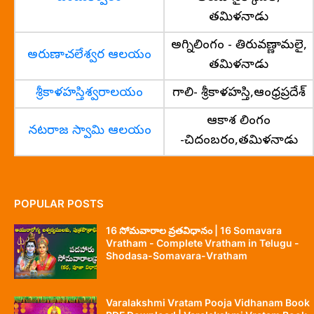
తమిళనాడు
అగ్నిలింగం - తిరువణ్ణామలై,
అరుణాచలేశ్వర ఆలయం
తమిళనాడు
శ్రీకాళహస్తిశ్వరాలయం
గాలి- శ్రీకాళహస్తి,ఆంధ్రప్రదేశ్
ఆకాశ లింగం
నటరాజ స్వామి ఆలయం
-చిదంబరం,తమిళనాడు
POPULAR POSTS
16 సోమవారాల వ్రతవిధానం | 16 Somavara
Vratham - Complete Vratham in Telugu -
Shodasa-Somavara-Vratham
Varalakshmi Vratam Pooja Vidhanam Book