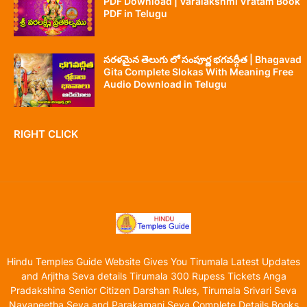
PDF Download | Varalakshmi Vratam Book
PDF in Telugu
సరళమైన తెలుగు లో సంపూర్ణ భగవద్గీత | Bhagavad
Gita Complete Slokas With Meaning Free
Audio Download in Telugu
RIGHT CLICK
Hindu Temples Guide Website Gives You Tirumala Latest Updates
and Arjitha Seva details Tirumala 300 Rupess Tickets Anga
Pradakshina Senior Citizen Darshan Rules, Tirumala Srivari Seva
Navaneetha Seva and Parakamani Seva Complete Details Books