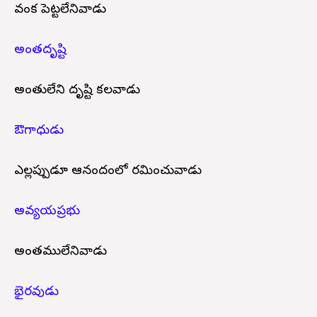
వంక పెట్టలేనివాడు
అంతదృష్టి
అంతులేని దృష్టి కలవాడు
ఔగాధుడు
ఎల్లప్పుడూ ఆనందంలో రమించువాడు
అవ్యయప్రభు
అంతములేనివాడు
భైరవుడు