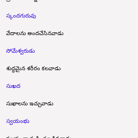
స్కందగురువు
వేదాలను అందచేసినవాడు
సోమేశ్వరుడు
శుద్ధమైన శరీరం కలవాడు
సుఖద
సుఖాలను ఇచ్చువాడు
స్వయంభు