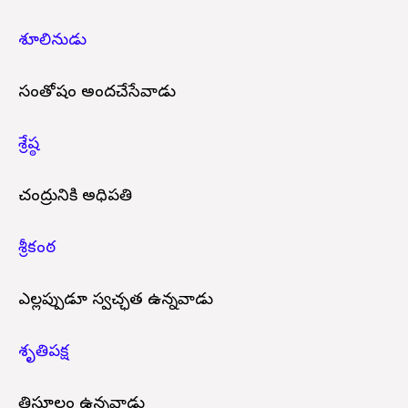
శూలినుడు
సంతోషం అందచేసేవాడు
శ్రేష్ఠ
చంద్రునికి అధిపతి
శ్రీకంఠ
ఎల్లప్పుడూ స్వచ్ఛత ఉన్నవాడు
శృతిపక్ష
త్రిసూలం ఉన్నవాడు