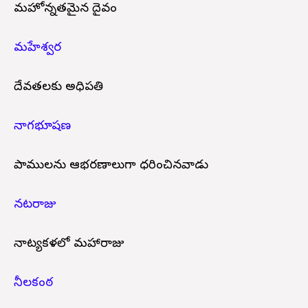
మహోన్నతమైన దైవం
మహేశ్వర
దేవతలకు అధిపతి
నాగభూషణ
పాములను ఆభరణాలుగా ధరించినవాడు
నటరాజు
నాట్యకళలో మహారాజు
నీలకంఠ