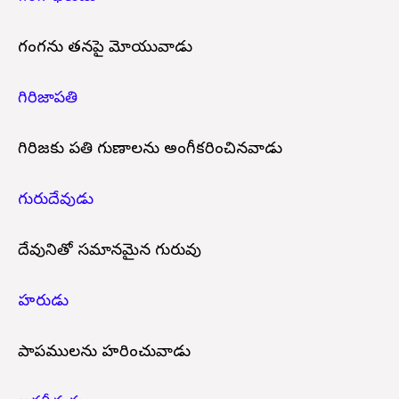
గంగను తనపై మోయువాడు
గిరిజాపతి
గిరిజకు పతి
గుణాలను అంగీకరించినవాడు
గురుదేవుడు
దేవునితో సమానమైన గురువు
హరుడు
పాపములను హరించువాడు