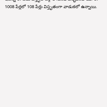
1008 పేర్లలో 108 పేర్లు విస్తృతంగా వాడుకలో ఉన్నాయి.