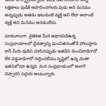
అనేక- పార్శ్వాలున్నాయి. మీరు ఆపాదించగల అన్ని
లక్షణాలు శివుడికి ఆపాదించగలరు.శివుడు అని మనము
అన్నప్పుడు అతడు ఇటువంటి వ్యక్తి అని లేదా అలాంటి
వ్యక్తి అని మనము అనడంలేదు.
మామూలుగా, నైతికత మీద ఆధారపడిఉన్న
సంప్రదాయాలలో దైవత్వాన్ని మంచితనంతోనే పోలుస్తారు.
కానీ మీరు శివుడిని చూసినప్పుడు ఇతడిని మంచివాడిగానో
లేక చెడ్డవాడిగానో గుర్తించలేము.సృష్టిలో ఉన్న దంతా
ఇతనిలోనూ ఉన్నది. మన సంప్రదాయంలో అలాగే
చెప్పారని సద్గురు అంటున్నారు.