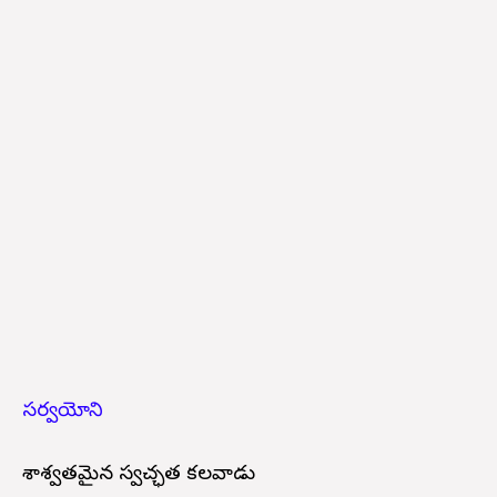
సర్వయోని
శాశ్వతమైన స్వచ్ఛత కలవాడు