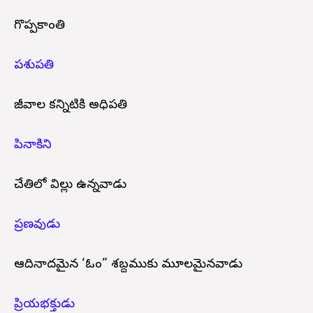
గొప్పకాంతి
పశుపతి
జీవాల కన్నిటికి అధిపతి
పినాకిని
చేతిలో విల్లు ఉన్నవాడు
ప్రణవుడు
ఆదినాదమైన ‘ఓం” శబ్దముకు మూలమైనవాడు
ప్రియభక్తుడు