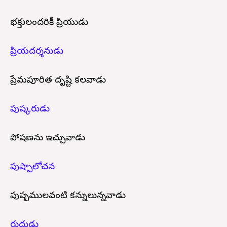
భక్తులందరికీ ప్రియుడు
ప్రియదర్శనుడు
ప్రేమపూరిత దృష్టి కలవాడు
పుష్కరుడు
పోషణను ఇచ్చువాడు
పుష్పాలోచన
పుష్పములవంటి కన్నులున్నవాడు
రుద్రుడు