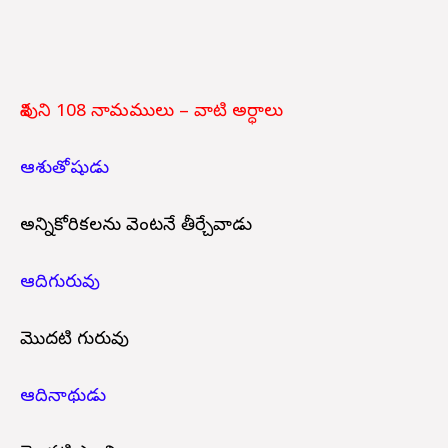
శివుని 108 నామములు – వాటి అర్ధాలు
ఆశుతోషుడు
అన్నికోరికలను వెంటనే తీర్చేవాడు
ఆదిగురువు
మొదటి గురువు
ఆదినాథుడు