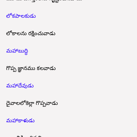
లోకపాలకుడు
లోకాలను రక్షించువాడు
మహాబుద్ధి
గొప్ప జ్ఞానము కలవాడు
మహాదేవుడు
దైవాలలోకెల్లా గొప్పవాడు
మహాకాళుడు