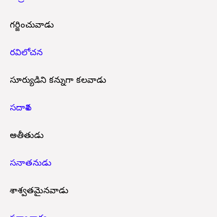
గర్జించువాడు
రవిలోచన
సూర్యుడిని కన్నుగా కలవాడు
సదాశివ
అతీతుడు
సనాతనుడు
శాశ్వతమైనవాడు