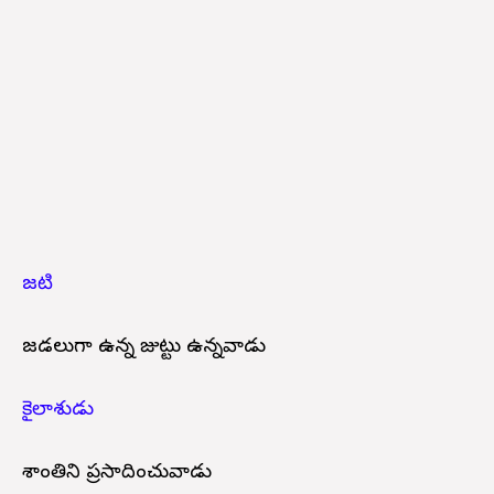
జటి
జడలుగా ఉన్న జుట్టు ఉన్నవాడు
కైలాశుడు
శాంతిని ప్రసాదించువాడు