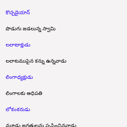
కొచ్చడైయాన్
పొడుగు జడలున్న స్వామి
లలాటాక్షుడు
లలాటముపైన కన్ను ఉన్నవాడు
లింగాధ్యక్షుడు
లింగాలకు అధిపతి
లోకంకరుడు
మూడు జగత్తులను సృష్టించినవాడు