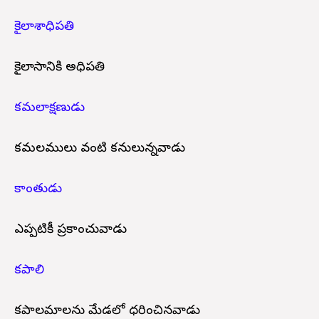
కైలాశాధిపతి
కైలాసానికి అధిపతి
కమలాక్షణుడు
కమలములు వంటి కనులున్నవాడు
కాంతుడు
ఎప్పటికీ ప్రకాశించువాడు
కపాలి
కపాలమాలను మేడలో ధరించినవాడు