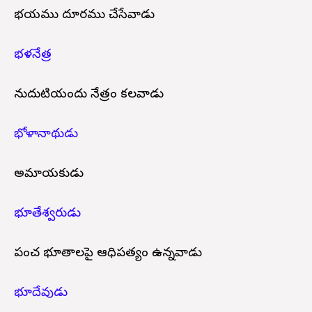
భయము దూరము చేసేవాడు
భళనేత్ర
నుదుటియందు నేత్రం కలవాడు
భోళానాథుడు
అమాయకుడు
భూతేశ్వరుడు
పంచ భూతాలపై ఆధిపత్యం ఉన్నవాడు
భూదేవుడు