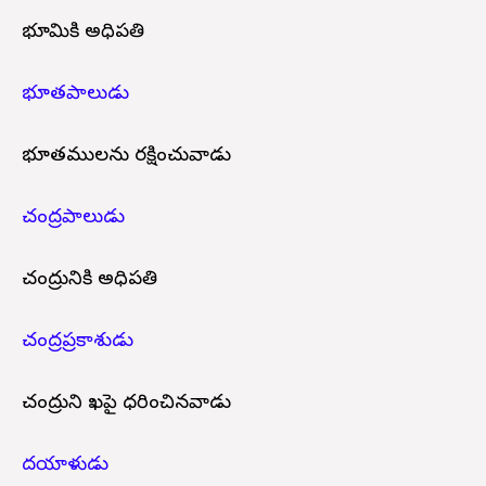
భూమికి అధిపతి
భూతపాలుడు
భూతములను రక్షించువాడు
చంద్రపాలుడు
చంద్రునికి అధిపతి
చంద్రప్రకాశుడు
చంద్రుని శిఖపై ధరించినవాడు
దయాళుడు