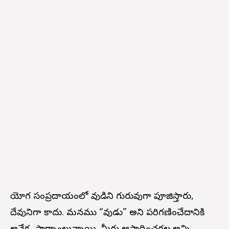
యోగ సంప్రదాయంలో శివుడిని గురువుగా పూజిస్తారు,
దేవునిగా కాదు. మనము “శివుడు” అని పరిగణించేదానికి