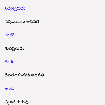
సర్వేశ్వరుడు
సర్వమునకు అధిపతి
శంభో
శుభప్రదుడు
శంకర
దేవతలకందరికి అధిపతి
శాంత
స్కంద గురువు