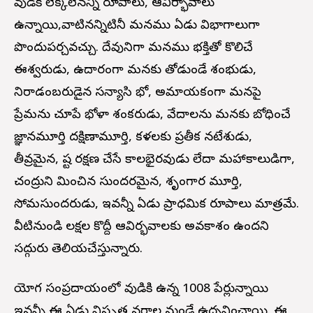
శివుడికి లెక్కలేనన్ని రూపాలు, ఆవిర్భావాలు
ఉన్నాయి,వాటినన్నిటినీ మనము ఏడు విభాగాలుగా
పొందుపర్చవచ్చు. దేవునిగా మనము భక్తితో కొలిచే
ఈశ్వరుడు, ఉదారంగా మనకు తోడుండే శంభుడు,
నిరాడంబరుడైన సన్యాసి భో, అమాయకంగా మనపై
ప్రేమను చూపే భోళా శంకరుడు, వేదాలను మనకు బోధించే
జ్ఞానమూర్తి దక్షిణామూర్తి, కళలకు ప్రతీక నటేశుడు,
తీవ్రమైన, శిష్ట రక్షణ చేసే కాలభైరవుడు లేదా మహాకాలుడిగా,
చంద్రుని మించిన సుందరమైన, శృంగార మూర్తి,
సోమసుందరుడు, ఇవన్నీ ఏడు ప్రాధమిక రూపాలు మాత్రమే.
వీటినుండి లక్షల కొద్దీ ఆవిర్భవాలకు అవకాశం ఉందని
సద్గురు తెలియచేస్తున్నారు.
యోగ సంప్రదాయంలో శివుడికి ఉన్న 1008 పేర్లున్నాయి
ఇవన్నీ ఈ ఏడు విస్తృత వర్గాల నుండే ఉద్భవించాయి. ఈ