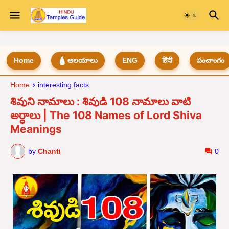
Home
🛕 ఆలయాలు
ENG
हिंदी
పంచాంగం
Home
interesting facts
శివుని నామాలు : శివుడి 108 నామాలు వాటి
అర్ధాలు | The 108 Names of Lord Shiva
Meanings
by
Chanti
0