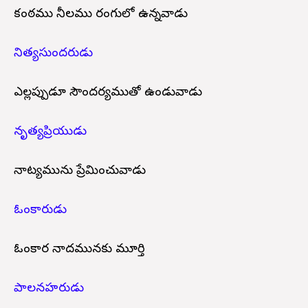
కంఠము నీలము రంగులో ఉన్నవాడు
నిత్యసుందరుడు
ఎల్లప్పుడూ సౌందర్యముతో ఉండువాడు
నృత్యప్రియుడు
నాట్యమును ప్రేమించువాడు
ఓంకారుడు
ఓంకార నాదమునకు మూర్తి
పాలనహరుడు