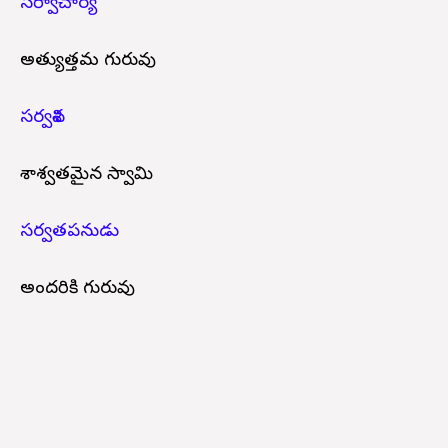
సర్వాచార్య
అత్యుత్తమ గురువు
సర్వశివ
శాశ్వతమైన స్వామి
సర్వతపనుడు
అందరికి గురువు