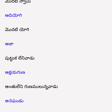
మొదటి స్వామి
ఆదియోగి
మొదటి యోగి
అజా
పుట్టుక లేనివాడు
అక్షయగుణ
అంతులేని గుణములున్నవాడు
అనఘుడు