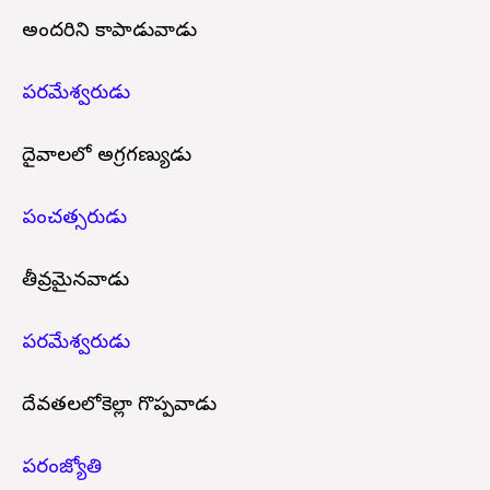
అందరిని కాపాడువాడు
పరమేశ్వరుడు
దైవాలలో అగ్రగణ్యుడు
పంచత్సరుడు
తీవ్రమైనవాడు
పరమేశ్వరుడు
దేవతలలోకెల్లా గొప్పవాడు
పరంజ్యోతి