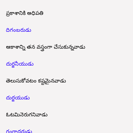
ప్రకాశానికి అధిపతి
దిగంబరుడు
ఆకాశాన్ని తన వస్త్రంగా చేసుకున్నవాడు
దుర్జనీయుడు
తెలుసుకోవటం కష్టమైనవాడు
దుర్జయుడు
ఓటమినెరుగనివాడు
గంగాధరుడు