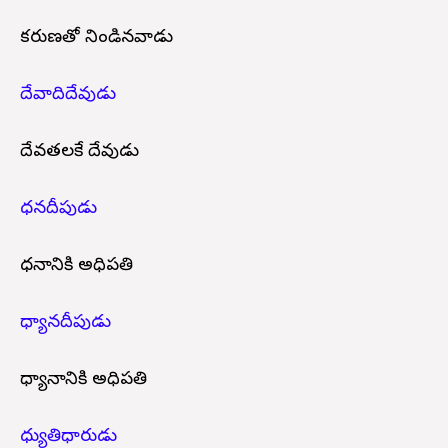
కరుణతో నిండినవాడు
దేవాదిదేవుడు
దేవతలకే దేవుడు
ధనదీపుడు
ధనానికి అధిపతి
ధ్యానదీపుడు
ధ్యానానికి అధిపతి
ధ్యుతిధారుడు