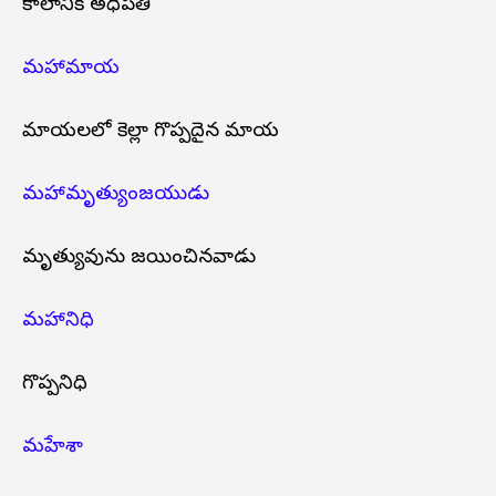
కాలానికి అధిపతి
మహామాయ
మాయలలో కెల్లా గొప్పదైన మాయ
మహామృత్యుంజయుడు
మృత్యువును జయించినవాడు
మహానిధి
గొప్పనిధి
మహేశా