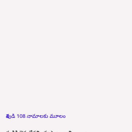
శివుడి 108 నామాలకు మూలం