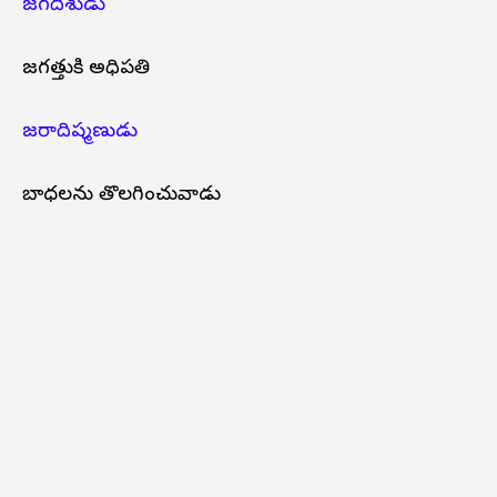
జగదీశుడు
జగత్తుకి అధిపతి
జరాదిష్మణుడు
బాధలను తొలగించువాడు