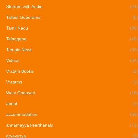
Stotram with Audio
(24)
Tallest Gopurams
(6)
Tamil Nadu
(96)
Telangana
(49)
Temple News
(33)
Videos
(54)
Vratam Books
(2)
Vratams
(1)
West Godavari
(18)
about
(1)
accommodation
(59)
annamayya keerthanalu
(71)
aryavysya
(1)