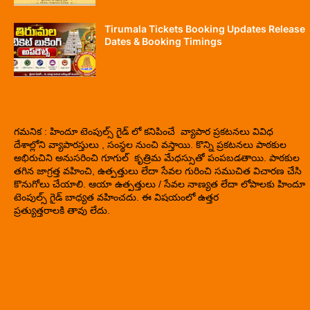
Tirumala Tickets Booking Updates Release
Dates & Booking Timings
గమనిక : హిందూ టెంపుల్స్ గైడ్ లో కనిపించే వ్యాపార ప్రకటనలు వివిధ
దేశాల్లోని వ్యాపారస్తులు , సంస్థల నుంచి వస్తాయి. కొన్ని ప్రకటనలు పాఠకుల
అభిరుచిని అనుసరించి గూగుల్ కృత్రిమ మేధస్సుతో పంపబడతాయి. పాఠకుల
తగిన జాగ్రత్త వహించి, ఉత్పత్తులు లేదా సేవల గురించి సముచిత విచారణ చేసి
కొనుగోలు చేయాలి. ఆయా ఉత్పత్తులు / సేవల నాణ్యత లేదా లోపాలకు హిందూ
టెంపుల్స్ గైడ్ బాధ్యత వహించదు. ఈ విషయంలో ఉత్తర
ప్రత్యుత్తరాలకి తావు లేదు.