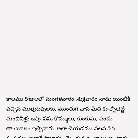
కాలము రోజులలో మంగళవారం .శుక్రవారం నాడు యింటికి
వచ్చిన ముత్తైదువులకు, ముందుగ చాప మీద కూర్చోబెట్టి
మంచినీళ్లు ఇచ్చి పసుపు కొమ్ములు, కుంకుమ, పండు,
తాంబూలం ఇచ్చేవారు .అలా చేయడము వలన సిరి