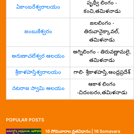
పృథ్వీ లింగం -
ఏకాంబరేశ్వరాలయం
కంచి,తమిళనాడు
జలలింగం -
జంబుకేశ్వరం
తిరువానైక్కావల్,
తమిళనాడు
అగ్నిలింగం - తిరువణ్ణామలై,
అరుణాచలేశ్వర ఆలయం
తమిళనాడు
శ్రీకాళహస్తిశ్వరాలయం
గాలి- శ్రీకాళహస్తి,ఆంధ్రప్రదేశ్
ఆకాశ లింగం
నటరాజ స్వామి ఆలయం
-చిదంబరం,తమిళనాడు
POPULAR POSTS
16 సోమవారాల వ్రతవిధానం | 16 Somavara