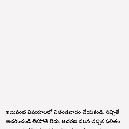
ఇటువంటి విషయాలలో వితండవాదం చేయకండి. నచ్చితే
ఆచరించండి లేకపోతే లేదు. ఆచరణ వలన తప్పక ఫలితం