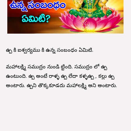
ఉప్పు కి ఐశ్వర్యము కి ఉన్న సంబంధం ఏమిటి.
మహాలక్ష్మి సముద్రం నుండి పుట్టింది. సముద్రం లో ఉప్పు
ఉంటుంది. ఉప్పు అంటే రాళ్ళ ఉప్పు లేదా కళ్ళఉప్పు , కల్లు ఉప్పు
అంటారు. ఉప్పుని తొక్కకూడదు మహాలక్ష్మి అని అంటారు.