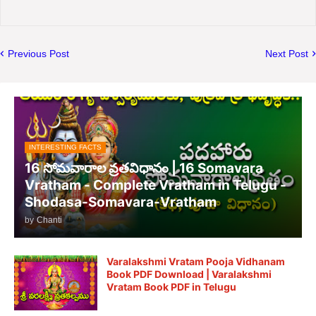
Previous Post
Next Post
INTERESTING FACTS
16 సోమవారాల వ్రతవిధానం | 16 Somavara
Vratham - Complete Vratham in Telugu -
Shodasa-Somavara-Vratham
by
Chanti
Varalakshmi Vratam Pooja Vidhanam
Book PDF Download | Varalakshmi
Vratam Book PDF in Telugu