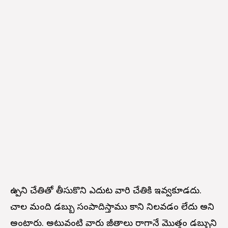
ఉప్పుని చేతితో తీసుకొని ఎదుట వారి చేతికి ఇవ్వకూడదు.
చాల మంది డబ్బు సంపాదిస్తాము కాని నిలవడం లేదు అని
అంటారు. అటువంటి వారు జీతాలు రాగానే మొత్తం డబ్బుని