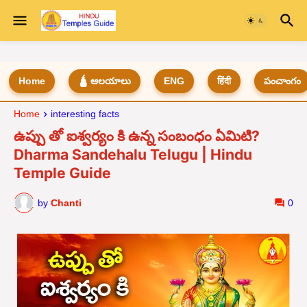
Home
🛕 ఆలయాలు
ENG
हिंदी
పంచాంగం
Home
interesting facts
ఉప్పు తో ఐశ్వర్యం కి ఉన్న సంబంధం ఏమిటి?
Dharma Sandehalu Telugu | Hindu
Temple Guide
by
Chanti
0