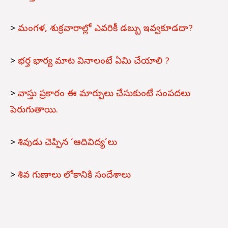
>
మంగళ, శుక్రవారాల్లో ఎవరికీ డబ్బు ఇవ్వకూడదా?
>
భర్త భార్య మాట వినాలంటే ఏమి చేయాలి ?
>
వాస్తు ప్రకారం ఈ మార్పులు చేసుకుంటే సంపదలు
పెరుగుతాయి.
>
శివుడు చెప్పిన ‘ఆదివిద్య’లు
>
శివ గుణాలు లోకానికి సందేశాలు