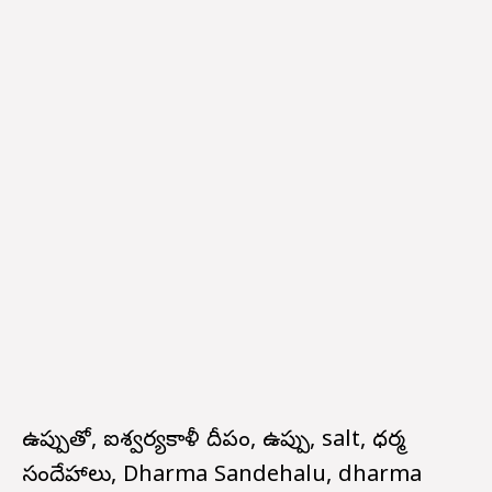
ఉప్పుతో, ఐశ్వర్యకాళీ దీపం, ఉప్పు, salt, ధర్మ
సందేహాలు, Dharma Sandehalu, dharma