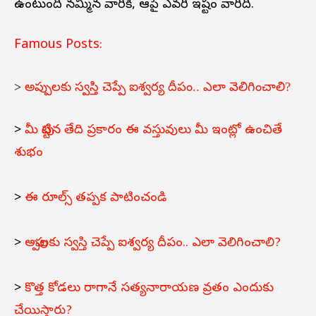
ఉంటుంది నమ్మిన వారికి, ఆపై ఎవరి ఇష్టం వారిది.
Famous Posts:
>
అప్పులకు స్వస్తి చెప్పే ఐశ్వర్య దీపం.. ఎలా వెలిగించాలి?
>
మీ పుట్టిన తేది ప్రకారం ఈ వస్తువులు మీ ఇంట్లో ఉంచితే
శుభం
>
ఈ రూల్స్ తప్పక పాటించండి
>
అప్పులకు స్వస్తి చెప్పే ఐశ్వర్య దీపం.. ఎలా వెలిగించాలి?
>
కొత్త కోడలు రాగానే సత్యనారాయణ వ్రతం ఎందుకు
చేయిస్తారు?