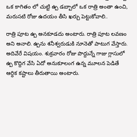
ఒక కాగితం లో చుట్టి ఉప్పు డబ్బాలో ఒక రాత్రి అంతా ఉంచి,
మరుసటి రోజు ఉదయం తీసి ఖర్చు పెట్టుకోవాలి..
రాత్రి పూట ఉప్పు అనకూడదు అంటారు. రాత్రి పూట లవణం
అని అనాలి. ఉప్పును శనీశ్వరుడుకి నూనెతో పాటుగ వేస్తారు.
అదివేరే విషయం. శుక్రవారం రోజు పొద్దున్నే గాజు గ్లాసులో
ఉప్పు కొద్దిగ వేసి ఏదో అనుకూలంగ ఉన్న మూలన పెడితే
ఆర్ధిక కష్టాలు తీరుతాయి అంటారు.