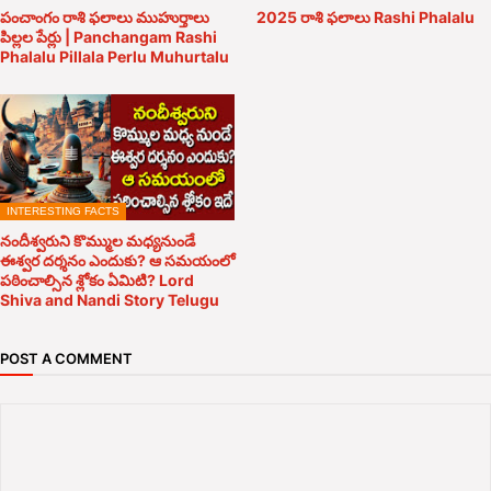
పంచాంగం రాశి ఫలాలు ముహుర్తాలు
2025 రాశి ఫలాలు Rashi Phalalu
పిల్లల పేర్లు | Panchangam Rashi
Phalalu Pillala Perlu Muhurtalu
INTERESTING FACTS
నందీశ్వరుని కొమ్ముల మధ్యనుండే
ఈశ్వర దర్శనం ఎందుకు? ఆ సమయంలో
పఠించాల్సిన శ్లోకం ఏమిటి? Lord
Shiva and Nandi Story Telugu
POST A COMMENT