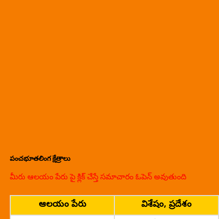
పంచభూతలింగ క్షేత్రాలు
మీరు ఆలయం పేరు పై క్లిక్ చేస్తే సమాచారం ఓపెన్ అవుతుంది
ఆలయం పేరు
విశేషం, ప్రదేశం