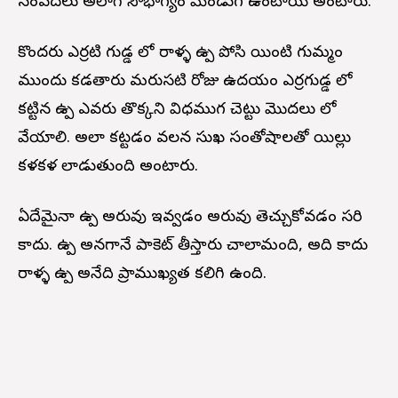
సంపదలు అలాగే సౌభాగ్యం మెండుగ ఉంటాయి అంటారు.
కొందరు ఎర్రటి గుడ్డ లో రాళ్ళ ఉప్పు పోసి యింటి గుమ్మం
ముందు కడతారు మరుసటి రోజు ఉదయం ఎర్రగుడ్డ లో
కట్టిన ఉప్పు ఎవరు తొక్కని విధముగ చెట్టు మొదలు లో
వేయాలి. అలా కట్టడం వలన సుఖ సంతోషాలతో యిల్లు
కళకళ లాడుతుంది అంటారు.
ఏదేమైనా ఉప్పు అరువు ఇవ్వడం అరువు తెచ్చుకోవడం సరి
కాదు. ఉప్పు అనగానే పాకెట్ తీస్తారు చాలామంది, అది కాదు
రాళ్ళ ఉప్పు అనేది ప్రాముఖ్యత కలిగి ఉంది.