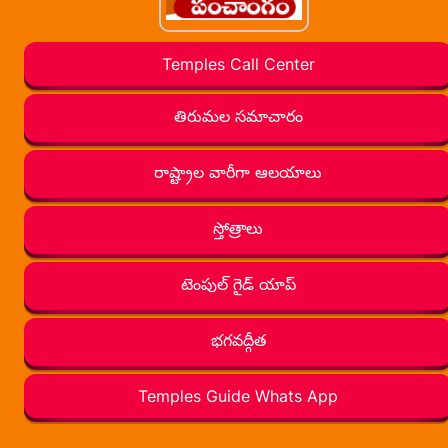
Temples Call Center
తిరుమల సమాచారం
రాష్ట్రాల వారీగా ఆలయాలు
స్తోత్రాలు
టెంపుల్ గైడ్ యాప్
భగవద్గీత
Temples Guide Whats App