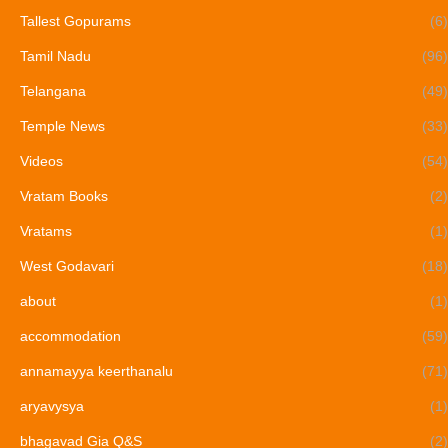
Tallest Gopurams
(6)
Tamil Nadu
(96)
Telangana
(49)
Temple News
(33)
Videos
(54)
Vratam Books
(2)
Vratams
(1)
West Godavari
(18)
about
(1)
accommodation
(59)
annamayya keerthanalu
(71)
aryavysya
(1)
bhagavad Gia Q&S
(2)