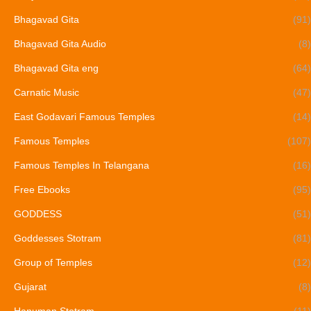
Bhagavad Gita
(91)
Bhagavad Gita Audio
(8)
Bhagavad Gita eng
(64)
Carnatic Music
(47)
East Godavari Famous Temples
(14)
Famous Temples
(107)
Famous Temples In Telangana
(16)
Free Ebooks
(95)
GODDESS
(51)
Goddesses Stotram
(81)
Group of Temples
(12)
Gujarat
(8)
Hanuman Stotram
(11)