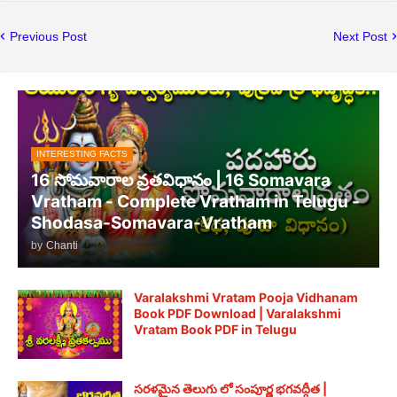
Previous Post
Next Post
INTERESTING FACTS
16 సోమవారాల వ్రతవిధానం | 16 Somavara
Vratham - Complete Vratham in Telugu -
Shodasa-Somavara-Vratham
by
Chanti
Varalakshmi Vratam Pooja Vidhanam
Book PDF Download | Varalakshmi
Vratam Book PDF in Telugu
సరళమైన తెలుగు లో సంపూర్ణ భగవద్గీత |