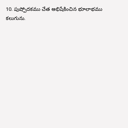
10. పుష్పోదకము చేత అభిషేకించిన భూలాభము
కలుగును.