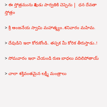
>
ఈ స్తోత్రమును శివుడు పార్వతికి చెప్పెను | ధన దేవతా
స్తోత్రం
>
శ్రీ ఆంజనేయ స్వామి మహాత్మ్యం..శనివారం మహిమ.
>
దేవుడిని ఇలా కోరుకోండి.. తప్పక మీ కోరిక తీరుస్తాడు..!
>
సోమవారం ఇలా చేయండి రుణ బాధలు వదిలిపోతాయ్
>
చాలా శక్తివంతమైన లక్ష్మీ మంత్రాలు