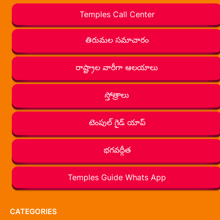
Temples Call Center
తిరుమల సమాచారం
రాష్ట్రాల వారీగా ఆలయాలు
స్తోత్రాలు
టెంపుల్ గైడ్ యాప్
భగవద్గీత
Temples Guide Whats App
CATEGORIES