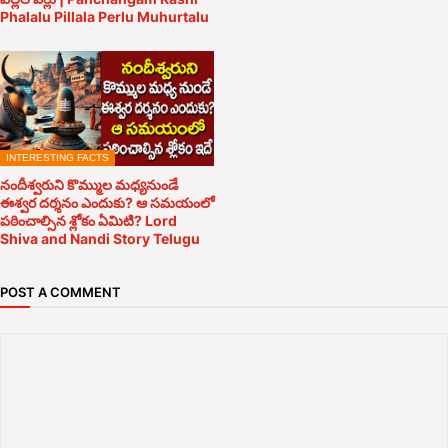
Phalalu Pillala Perlu Muhurtalu
INTERESTING FACTS
నందీశ్వరుని కొమ్ముల మధ్యనుండే
ఈశ్వర దర్శనం ఎందుకు? ఆ సమయంలో
పఠించాల్సిన శ్లోకం ఏమిటి? Lord
Shiva and Nandi Story Telugu
POST A COMMENT