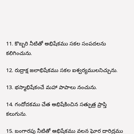
11. కొబ్బరి నీటితో అభిషేకము సకల సంపదలను
కలిగించును.
12. రుద్రాక్ష జలాభిషేకము సకల ఐశ్వర్యములనిచ్చును.
13. భస్మాభిషేకంచే మహా పాపాలు నశించును.
14. గందోదకము చేత అభిషేకించిన సత్పుత్ర ప్రాప్తి
కలుగును.
15. బంగారపు నీటితో అభిషేకము వలన ఘోర దారిద్రము