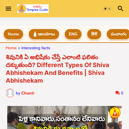
Home
🛕 ఆలయాలు
ENG
हिंदी
పంచాంగం
Home
interesting facts
శివునికి ఏ అభిషేకం చేస్తే ఎలాంటి ఫలితం
దక్కుతుంది? Different Types Of Shiva
Abhishekam And Benefits | Shiva
Abhishekam
by
Chanti
0