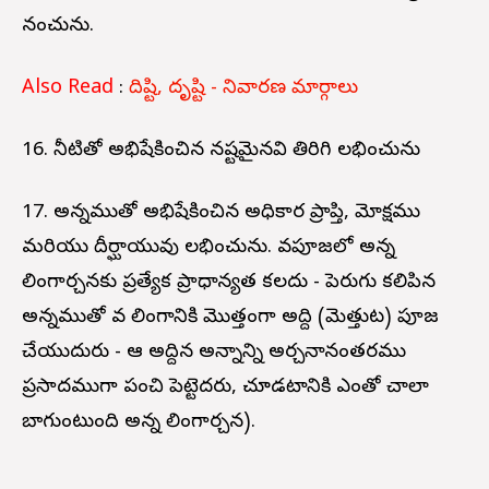
నశించును.
Also Read
:
దిష్టి, దృష్టి - నివారణ మార్గాలు
16. నీటితో అభిషేకించిన నష్టమైనవి తిరిగి లభించును
17. అన్నముతో అభిషేకించిన అధికార ప్రాప్తి, మోక్షము
మరియు దీర్ఘాయువు లభించును. శివపూజలో అన్న
లింగార్చనకు ప్రత్యేక ప్రాధాన్యత కలదు - పెరుగు కలిపిన
అన్నముతో శివ లింగానికి మొత్తంగా అద్ది (మెత్తుట) పూజ
చేయుదురు - ఆ అద్దిన అన్నాన్ని అర్చనానంతరము
ప్రసాదముగా పంచి పెట్టెదరు, చూడటానికి ఎంతో చాలా
బాగుంటుంది అన్న లింగార్చన).