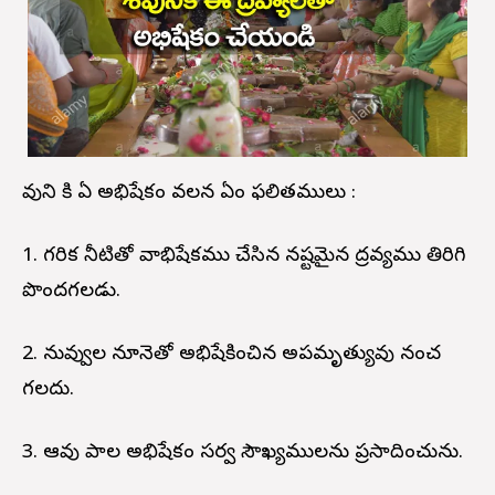
శివుని కి ఏ అభిషేకం వలన ఏం ఫలితములు :
1. గరిక నీటితో శివాభిషేకము చేసిన నష్టమైన ద్రవ్యము తిరిగి
పొందగలడు.
2. నువ్వుల నూనెతో అభిషేకించిన అపమృత్యువు నశించ
గలదు.
3. ఆవు పాల అభిషేకం సర్వ సౌఖ్యములను ప్రసాదించును.