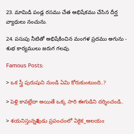
23. మామిడి పండ్ల రసము చేత అభిషేకము చేసిన దీర్ఘ
వ్యాధులు నశించును.
24. పసుపు నీటితో అభిషేకించిన మంగళ ప్రదము అగును -
శుభ కార్యములు జరుగ గలవు.
Famous Posts:
>
ఒక స్త్రీ పురుషుని నుండి ఏమి కోరుకుంటుంది..?
>
పెళ్లి కావట్లేదా అయితే ఒక్క సారి ఈగుడిని దర్శించండి..
>
శయనిస్తున్నశివుడు ప్రపంచంలో ఏకైక_ఆలయం