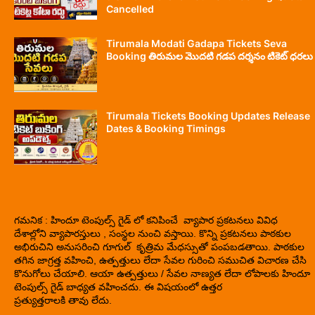
Cancelled
Tirumala Modati Gadapa Tickets Seva
Booking తిరుమల మొదటి గడప దర్శనం టికెట్ ధరలు
Tirumala Tickets Booking Updates Release
Dates & Booking Timings
గమనిక : హిందూ టెంపుల్స్ గైడ్ లో కనిపించే వ్యాపార ప్రకటనలు వివిధ
దేశాల్లోని వ్యాపారస్తులు , సంస్థల నుంచి వస్తాయి. కొన్ని ప్రకటనలు పాఠకుల
అభిరుచిని అనుసరించి గూగుల్ కృత్రిమ మేధస్సుతో పంపబడతాయి. పాఠకుల
తగిన జాగ్రత్త వహించి, ఉత్పత్తులు లేదా సేవల గురించి సముచిత విచారణ చేసి
కొనుగోలు చేయాలి. ఆయా ఉత్పత్తులు / సేవల నాణ్యత లేదా లోపాలకు హిందూ
టెంపుల్స్ గైడ్ బాధ్యత వహించదు. ఈ విషయంలో ఉత్తర
ప్రత్యుత్తరాలకి తావు లేదు.