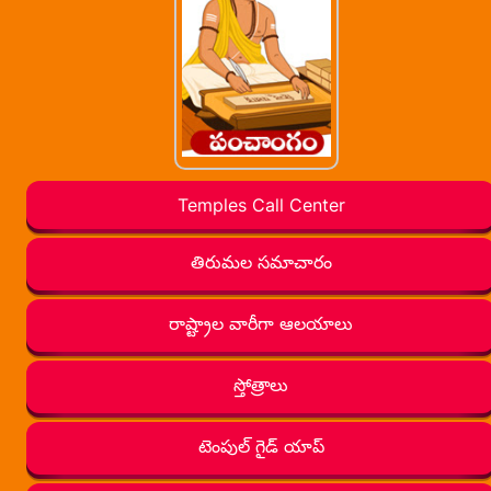
Temples Call Center
తిరుమల సమాచారం
రాష్ట్రాల వారీగా ఆలయాలు
స్తోత్రాలు
టెంపుల్ గైడ్ యాప్