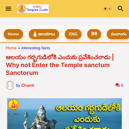
Home
🛕 ఆలయాలు
ENG
हिंदी
పంచాంగం
Home
interesting facts
ఆలయం గర్భగుడిలోకి ఎందుకు ప్రవేశించరాదు |
Why not Enter the Temple sanctum
Sanctorum
by
Chanti
0