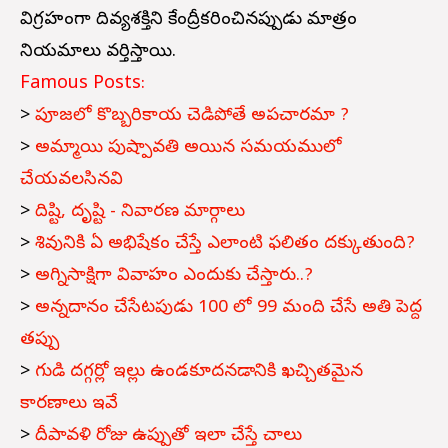
విగ్రహంగా దివ్యశక్తిని కేంద్రీకరించినప్పుడు మాత్రం
నియమాలు వర్తిస్తాయి.
Famous Posts:
>
పూజలో కొబ్బరికాయ చెడిపోతే అపచారమా ?
>
అమ్మాయి పుష్పావతి అయిన సమయములో
చేయవలసినవి
>
దిష్టి, దృష్టి - నివారణ మార్గాలు
>
శివునికి ఏ అభిషేకం చేస్తే ఎలాంటి ఫలితం దక్కుతుంది?
>
అగ్నిసాక్షిగా వివాహం ఎందుకు చేస్తారు..?
>
అన్నదానం చేసేటపుడు 100 లో 99 మంది చేసే అతి పెద్ద
తప్పు
>
గుడి దగ్గర్లో ఇల్లు ఉండకూదనడానికి ఖచ్చితమైన
కారణాలు ఇవే
>
దీపావళి రోజు ఉప్పుతో ఇలా చేస్తే చాలు