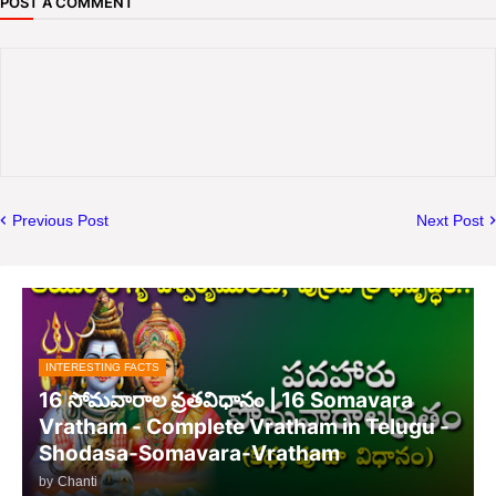
POST A COMMENT
Previous Post
Next Post
INTERESTING FACTS
16 సోమవారాల వ్రతవిధానం | 16 Somavara
Vratham - Complete Vratham in Telugu -
Shodasa-Somavara-Vratham
by
Chanti