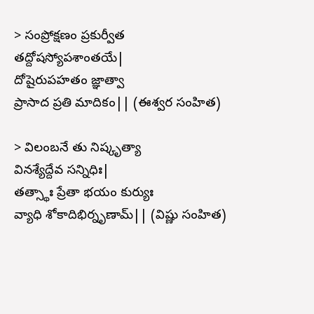
> సంప్రోక్షణం ప్రకుర్వీత
తద్దోషస్యోపశాంతయే|
దోషైరుపహతం జ్ఞాత్వా
ప్రాసాద ప్రతి మాదికం|| (ఈశ్వర సంహిత)
> విలంబనే తు నిష్కృత్యా
వినశ్యేద్దేవ సన్నిధిః|
తత్స్థాః ప్రేతా భయం కుర్యుః
వ్యాధి శోకాదిభిర్నృణామ్|| (విష్ణు సంహిత)