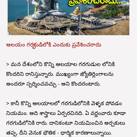
ఆలయం గర్భగుడిలోకి ఎందుకు ప్రవేశించరాదు
> మన దేశంలోని కొన్ని ఆలయాల గర్భగుడుల లోనికి
కొందరిని రానిస్తున్నారు. ముఖ్యంగా జ్యోతిర్లింగాలను
అందరూ స్పర్శించవచ్చు - అని కొందరంటారు.
> కానీ కొన్ని ఆలయాలలో గర్భగుడిలోనికి వెళ్ళక పోవడం
నియమం. అది శాస్త్రాలు ఏర్పరచినది. ఏ వర్ణంవారు కూడా
గర్భగుడిలోనికి రారు. దానికంటూ నియమించిన అర్చకులు
తప్ప. దీని వెనుక భౌతిక - ధార్మిక కారణాలున్నాయి.