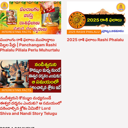
INTERESTING FACTS
2025 RASHI PHALALU
పంచాంగం రాశి ఫలాలు ముహుర్తాలు
2025 రాశి ఫలాలు Rashi Phalalu
పిల్లల పేర్లు | Panchangam Rashi
Phalalu Pillala Perlu Muhurtalu
INTERESTING FACTS
నందీశ్వరుని కొమ్ముల మధ్యనుండే
ఈశ్వర దర్శనం ఎందుకు? ఆ సమయంలో
పఠించాల్సిన శ్లోకం ఏమిటి? Lord
Shiva and Nandi Story Telugu