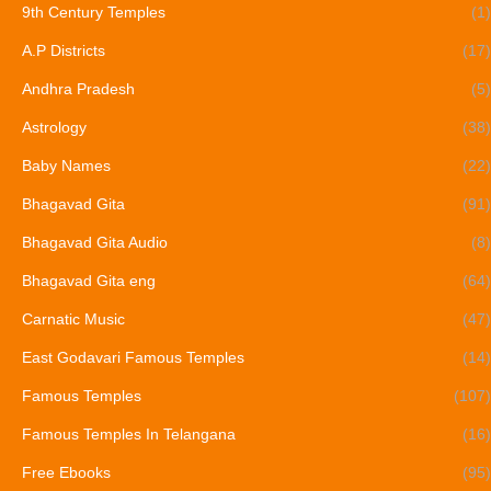
9th Century Temples
(1)
A.P Districts
(17)
Andhra Pradesh
(5)
Astrology
(38)
Baby Names
(22)
Bhagavad Gita
(91)
Bhagavad Gita Audio
(8)
Bhagavad Gita eng
(64)
Carnatic Music
(47)
East Godavari Famous Temples
(14)
Famous Temples
(107)
Famous Temples In Telangana
(16)
Free Ebooks
(95)