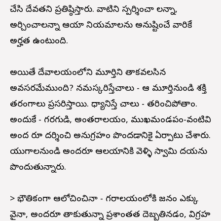
చేసి దేవతని ప్రతిష్ఠిస్తారు. వాటిని స్పర్శించా లన్నా,
అర్చించాలన్నా ఆయా నియమాలను అనుష్టించే వారికే
అర్హత ఉంటుంది.
అయితే దేవాలయంలోని మూర్తిని తాకవలసిన
అవసరమేముంది? నమస్కరిస్తేచాలు - ఆ మూర్తినుండి శక్తి
తరంగాలు ప్రసరిస్తాయి. ధ్యానిస్తే చాలు - తరించిపోతాం.
అందుకే - గర్భగుడి, అంతరాలయం, ముఖమండపం-వంటివి
అంద రూ దర్శించి అనుగ్రహం పొందడానికై ఏర్పాటు చేశారు.
యుగాలనుండి అందరూ ఆలయానికి వెళ్ళి స్వామి దయను
పొందుతున్నారు.
> భౌతికంగా ఆలోచించినా - గర్భాలయంలోకి జనం ఎక్కు
వైనా, అందరూ తాకుతున్నా ప్రశాంతత దెబ్బతినడం, విగ్రహ