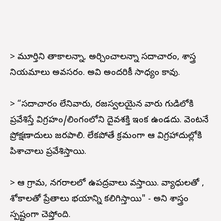
> మూర్తిని తాకాలన్నా, అర్చించాలన్నా సదాచారం, శాస్త్ర
నియమాలు అవసరం. అవి అందరికీ సాధ్యం కావు.
> “సదాచారం లేనివారు, రజస్వలయైన వారు గుడిలోకి
ప్రవేశిస్తే విగ్రహం/లింగంలోని దైవశక్తి ఇంక ఉండదు. వెంటనే
ప్రోక్షణాదులు జరపాలి. లేకపోతే క్రమంగా ఆ విగ్రహాదుల్లోకి
పిశాచాలు ప్రవేశిస్తాయి.
> ఆ గ్రామ, నగరాలలో ఉపద్రవాలు వస్తాయి. వ్యాధులతో ,
శోకాలతో ప్రేతాలు భయాన్ని కలిగిస్తాయి" - అని శాస్త్రం
స్పష్టంగా చెప్తోంది.