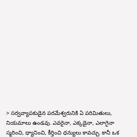
> సర్వవ్యాపకుడైన పరమేశ్వరునికి ఏ పరిమితులు,
నియమాలు ఉండవు. ఎవరైనా, ఎక్కడైనా, ఎలాగైనా
స్మరించి, ధ్యానించి, కీర్తించి ధన్యులు కావచ్చు. కానీ ఒక