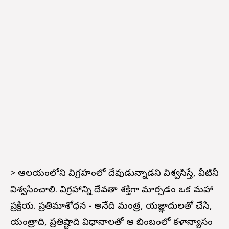
> ఆలయంలోని విగ్రహంలో దేవుడున్నాడని విశ్వసిస్తే, వీటినీ
విశ్వసించాలి. విగ్రహాన్ని దేవతా శక్తిగా మార్చడం ఒక మహా
ప్రక్రియ. ప్రతిమాశోధన - అనేది మంత్ర, యజ్ఞాదులతో చేసి,
యంత్రాది, ప్రతిష్టాది విధానాలతో ఆ బింబంలో కళాన్యాసం