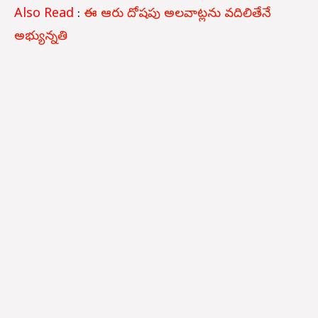
Also Read
:
ఈ ఆరు దోషపు అలవాట్లను వదిలితేనే
అభ్యున్నతి