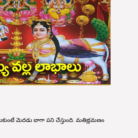
ేసుకుంటే మెదడు బాగా పని చేస్తుంది. మతిభ్రమణం