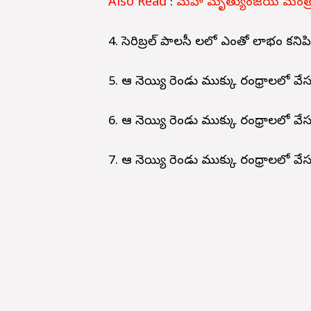
Also Read
:
మహా మృత్యుంజయ మంత్రం 
4. సెరిబ్రల్ పాలసీ లలో ఎంతో లాభం కనిపిస
5. ఆవు నెయ్యి రెండు ముక్కు రంధ్రాలలో వ
6. ఆవు నెయ్యి రెండు ముక్కు రంధ్రాలలో వే
7. ఆవు నెయ్యి రెండు ముక్కు రంధ్రాలలో