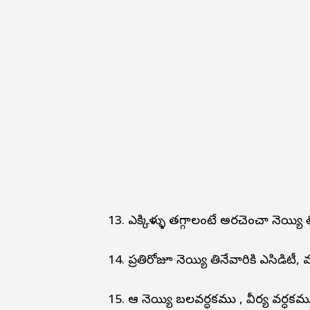
13. ఎక్కిళ్ళు తగ్గాలంటే అరచెంచా నెయ్యి 
14. ప్రతిరోజూ నెయ్యి తినేవారికి ఎసిడిటీ
15. ఆవు నెయ్యి బలవర్ధకము , వీర్య వర్ధక