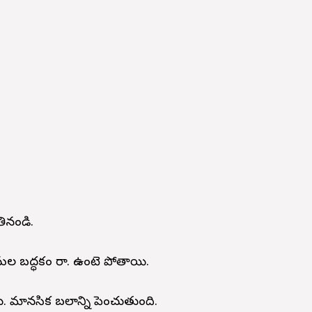
తినండి.
, మల బద్ధకం రావు. ఉంటె పోతాయి.
ము. మానసిక బలాన్ని పెంచుతుంది.