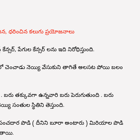
, ధరించిన కలుగు ప్రయోజనాలు
్ట్ కేన్సర్, పేగుల కేన్సర్ లను ఇది నిరోధిస్తుంది.
ాలలో చెంచాడు నెయ్యి వేసుకుని తాగితే అలసట పోయి బలం
ి . బరువు తక్కువగా ఉన్నవారి బరువు పెరుగుతుంది . బరువు
య్యి సంతుల స్థితిని తెస్తుంది.
ో పంచదార పొడి ( దీనిని బూరా అంటారు ) మిరియాల పొడి
ుతాయి.