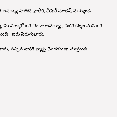
ె ఆవునెయ్యి పాతది ఛాతీకి, వీపుకీ మాలిష్ చెయ్యండి.
సు పాలల్లో ఒక చెంచా ఆవునెయ్యి , పటిక బెల్లం పొడి ఒక
ంది . బరువు పెరుగుతారు.
ాదు, వచ్చిన వారికి వ్యాప్తి చెందకుండా చూస్తుంది.