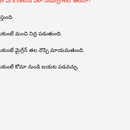
మీ కోరికలను ఎలా నెరవేర్చగలదో తెలుసా?
్తుంది.
ేసుకుంటే మంచి నిద్ర పడుతుంది.
సుకుంటే మైగ్రేన్ తల నొప్పి మాయమవుతుంది.
 వేసుకుంటే కోమా నుండి బయట పడవచ్చు.