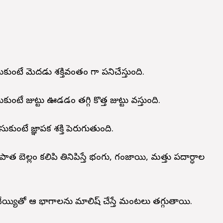
సుకుంటే మెదడు శక్తివంతం గా పనిచేస్తుంది.
కుంటే జుట్టు ఊడడం తగ్గి కొత్త జుట్టు వస్తుంది.
ుకుంటే జ్ఞాపక శక్తి పెరుగుతుంది.
 పాత బెల్లం కలిపి తినిపిస్తే భంగు, గంజాయి, మత్తు పదార్ధాల
ేయ్యితో ఆ భాగాలను మాలిష్ చేస్తే మంటలు తగ్గుతాయి.