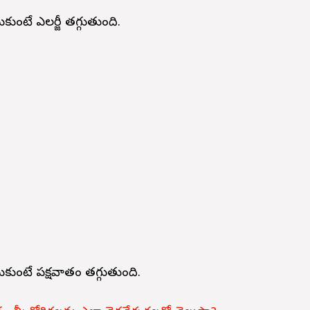
ుకుంటే ఎలర్జీ తగ్గుతుంది.
సుకుంటే పక్షవాతం తగ్గుతుంది.