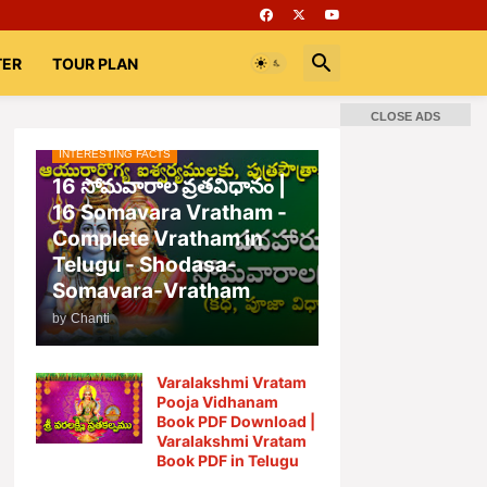
TER
TOUR PLAN
CLOSE ADS
INTERESTING FACTS
📚 Books
Rooms
భగవద్గీత
16 సోమవారాల వ్రతవిధానం |
16 Somavara Vratham -
Complete Vratham in
Telugu - Shodasa-
Somavara-Vratham
by
Chanti
Varalakshmi Vratam
Pooja Vidhanam
Book PDF Download |
Varalakshmi Vratam
Book PDF in Telugu