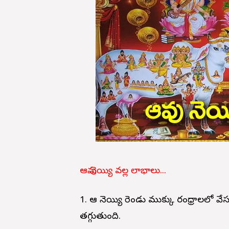
ఆవు నెయ్యి వల్ల లాభాలు...
1. ఆవు నెయ్యి రెండు ముక్కు రంధ్రాలలో వ
తగ్గుతుంది.