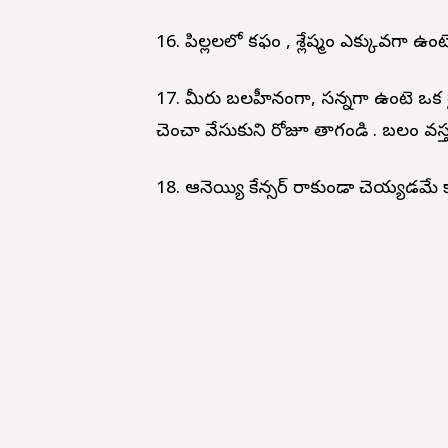
16. పిల్లలలో కఫం , శ్లేష్మం ఎక్కువగా ఉంట
17. మీరు బలహీనంగా, సన్నగా ఉంటె ఒక గ్లా
చెంచా వేసుకుని రోజూ తాగండి . బలం వస్తు
18. ఆవునెయ్యి కేన్సర్ రాకుండా చెయ్యడమే క