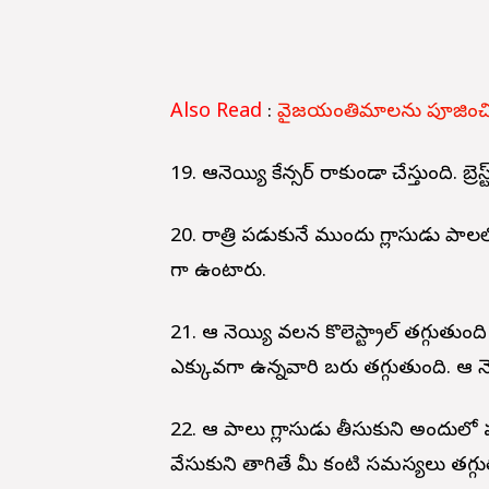
Also Read
:
వైజయంతిమాలను పూజించిన
19. ఆవునెయ్యి కేన్సర్ రాకుండా చేస్తుంది. బ్రెస
20. రాత్రి పడుకునే ముందు గ్లాసుడు ప
గా ఉంటారు.
21. ఆవు నెయ్యి వలన కొలెస్ట్రాల్ తగ్గుతుంద
ఎక్కువగా ఉన్నవారి బరువు తగ్గుతుంది. ఆవు నె
22. ఆవు పాలు గ్లాసుడు తీసుకుని అందుల
వేసుకుని తాగితే మీ కంటి సమస్యలు తగ్గ