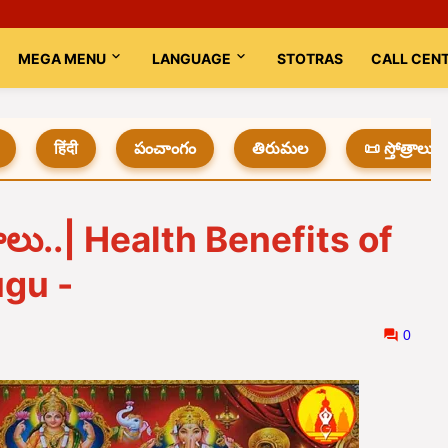
MEGA MENU
LANGUAGE
STOTRAS
CALL CEN
हिंदी
పంచాంగం
తిరుమల
📜 స్తోత్రాలు
భాలు..| Health Benefits of
gu -
0