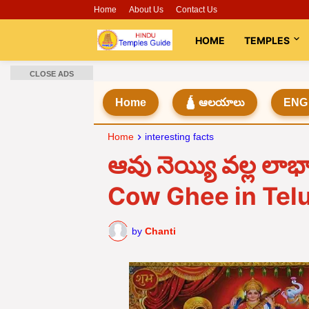
Home
About Us
Contact Us
HOME
TEMPLES
CLOSE ADS
Home
🛕 ఆలయాలు
ENG
Home
interesting facts
ఆవు నెయ్యి వల్ల లా
Cow Ghee in Telu
by
Chanti