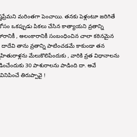
ప్రేమని మరింతగా పెంచాయి. తనకు పెళ్లంటూ జరిగితే
ఒకప్పుడు గోపికలు చేసిన కాత్యాయని వ్రతాన్ని
ారానికీ , అలంకారానికీ సంబంధించిన చాలా కఠినమైన
ోదాదేవి తాను వ్రతాన్ని పాటించడమే కాకుండా తన
్నేహితురాళ్లను మేలుకొలిపేందుకు , వారికి వ్రత విధానాలను
లడించేందుకు 30 పాశురాలను పాడింది గోదా. అవే
వినిపించే తిరుప్పావై !