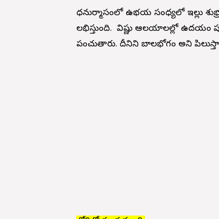
ధనుర్మాసంలో ఉభయ సంధ్యలో ఇల్లు శుభ్ర
లభిస్తుంది. విష్ణు ఆలయాలల్లో ఉదయం పూ
పంచుతారు. దీనిని బాలభోగం అని పిలుస్తా