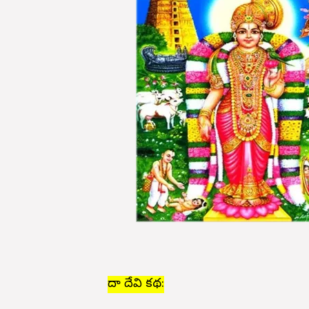
గోదా దేవి కథ: