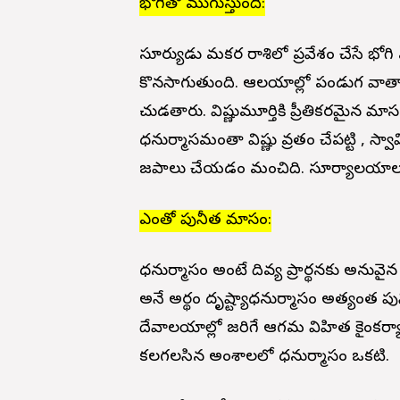
భోగితో ముగుస్తుంది:
సూర్యుడు మకర రాశిలో ప్రవేశం చేసే భోగ
కొనసాగుతుంది. ఆలయాల్లో పండుగ వాతావణం 
చుడతారు. విష్ణుమూర్తికి ప్రీతికరమైన మాసం
ధనుర్మాసమంతా విష్ణు వ్రతం చేపట్టి , స్వా
జపాలు చేయడం మంచిది. సూర్యాలయాలు 
ఎంతో పునీత మాసం:
ధనుర్మాసం అంటే దివ్య ప్రార్థనకు అనువై
అనే అర్థం దృష్ట్యాధనుర్మాసం అత్యంత ప
దేవాలయాల్లో జరిగే ఆగమ విహిత కైంకర్
కలగలసిన అంశాలలో ధనుర్మాసం ఒకటి.