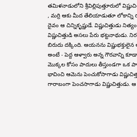
తమిళనాడులోని శ్రీవిల్లిపుత్తూరులో విష్ణుచి
, మర్రి ఆకు మీద తేలియాడుతూ లోకాన్ని 
దైవం ఆ చిన్నికృష్ణుడే. విష్ణుచిత్తుడు నిత
విష్ణుచిత్తుడి అసలు పేరు భట్టనాథుడు. న
బిరుదు దక్కింది. ఆయనను విష్ణుభక్తుల
అంటే - పెద్ద ఆళ్వారు అన్న గౌరవాన్ని క
మొక్కల కోసం పాదులు తీస్తుండగా ఒక పాప
భావించి ఆమెను పెంచుకోసాగాడు విష్ణుచి
గారాబంగా పెంచసాగాడు విష్ణుచిత్తుడు. ఆ ప