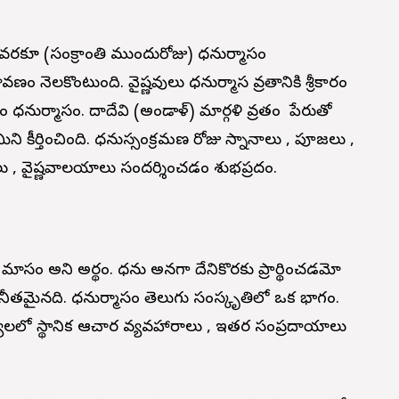
ి వరకూ (సంక్రాంతి ముందురోజు) ధనుర్మాసం
నెలకొంటుంది. వైష్ణవులు ధనుర్మాస వ్రతానికి శ్రీకారం
 ధనుర్మాసం. గోదాదేవి (అండాళ్‌) మార్గళి వ్రతం పేరుతో
మిని కీర్తించింది. ధనుస్సంక్రమణ రోజు స్నానాలు , పూజలు ,
, వైష్ణవాలయాలు సందర్శించడం శుభప్రదం.
న మాసం అని అర్థం. ధను అనగా దేనికొరకు ప్రార్థించడమో
ునీతమైనది. ధనుర్మాసం తెలుగు సంస్కృతిలో ఒక భాగం.
యాలలో స్థానిక ఆచార వ్యవహారాలు , ఇతర సంప్రదాయాలు