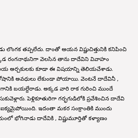
ణుడు లొంగక తప్పలేదు. దాంతో ఆయన విష్ణుచిత్తునికి కనిపించి
 అక్కడ రంగనాథునిగా వెలసిన తాను గోదాదేవిని వివాహం
 ఆలయ అర్చకులకు కూడా ఈ విషయాన్ని తెలియచేశాడు.
సంతోషానికి అవధులు లేకుండా పోయాయి. వెంటనే గోదాదేవినీ ,
ీరంగానికి బయల్దేరాడు. అక్కడ వారి రాక గురించి ముందే
ెళ్లారు. పెళ్లికూతురిగా గర్భగుడిలోకి ప్రవేశించిన గోదాదేవి
ఐక్యమైపోయింది. ఇదంతా మకర సంక్రాంతికి ముందు
యంలో భోగినాడు గోదాదేవికి , విష్ణుమూర్తితో కళ్యాణం