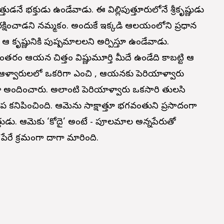
త్తుడనే భక్తుడు ఉండేవాడు. ఈ విల్లిపుత్తూరులోనే శ్రీకృష్ణుడు
రక్షించాడని నమ్మకం. అందుకే ఇక్కడి ఆలయంలోని ప్రధాన
్యం ఆ కృష్ణునికి పుష్పమాలలని అర్పిస్తూ ఉండేవాడు.
ిరంతరం ఆయన చిత్తం విష్ణుమూర్తి మీదే ఉండేది కాబట్టి ఆ
ైన ఆళ్వారులలో ఒకరిగా ఎంచి , ఆయనకు పెరియాళ్వారు
ూడా అందించారు. అలాంటి పెరియాళ్వారు ఒకసారి తులసి
 కనిపించింది. ఆమెను సాక్షాత్తూ భగవంతుని ప్రసాదంగా
త్తుడు. ఆమెకు ‘కోదై’ అంటే - పూలమాల అన్నపేరుతో
ేరే క్రమంగా గోదాగా మారింది.