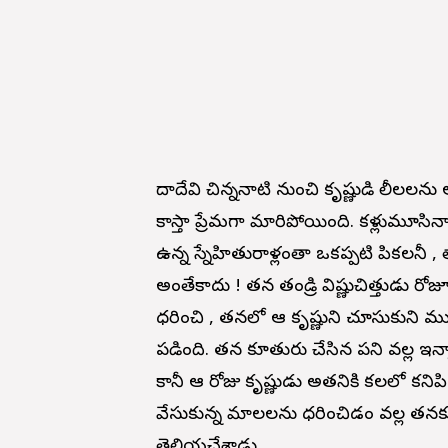
గోదాదేవి చిన్ననాటి నుంచి కృష్ణుడి లీలల
కాస్తా ప్రేమగా మారిపోయింది. కళ్లుమూసిన
ఉన్న స్నేహితురాళ్లంతా ఒకప్పటి గోపికలనీ ,
అంతేకాదు ! తన తండ్రి విష్ణుచిత్తుడ
ధరించి , తనలో ఆ కృష్ణుని చూసుకుని ముర
పడింది. తన కూతురు చేసిన పని వల్ల ఇన్న
కానీ ఆ రోజు కృష్ణుడు అతనికి కలలో కనిపి
వేసుకున్న మాలలను ధరించిడం వల్ల త
తెలియచేశాడు.