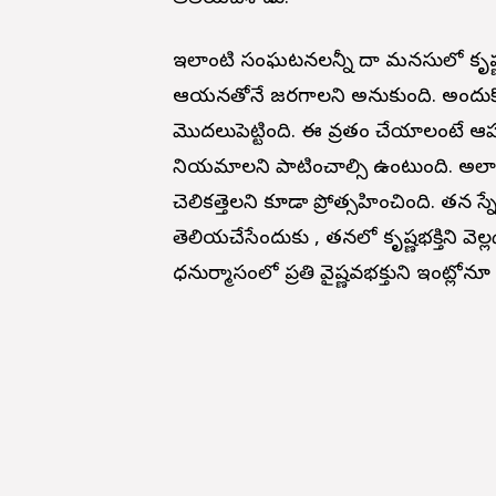
ఇలాంటి సంఘటనలన్నీ గోదా మనసులో కృష్ణ
ఆయనతోనే జరగాలని అనుకుంది. అందుకోసం 
మొదలుపెట్టింది. ఈ వ్రతం చేయాలంటే ఆహ
నియమాలని పాటించాల్సి ఉంటుంది. అలా గ
చెలికత్తెలని కూడా ప్రోత్సహించింది. తన స
తెలియచేసేందుకు , తనలో కృష్ణభక్తిని వెల్
ధనుర్మాసంలో ప్రతి వైష్ణవభక్తుని ఇంట్లోనూ 