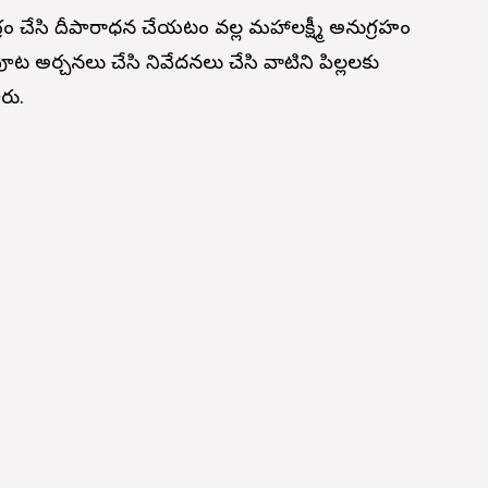
ం చేసి దీపారాధన చేయటం వల్ల మహాలక్ష్మీ అనుగ్రహం
ట అర్చనలు చేసి నివేదనలు చేసి వాటిని పిల్లలకు
రు.