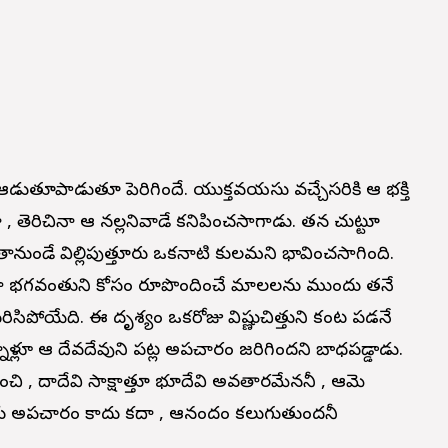
ను ఆడుతూపాడుతూ పెరిగిందే. యుక్తవయసు వచ్చేసరికి ఆ భక్తి
ా , తెరిచినా ఆ నల్లనివాడే కనిపించసాగాడు. తన చుట్టూ
 తానుండే విల్లిపుత్తూరు ఒకనాటి గోకులమని భావించసాగింది.
ు రోజూ భగవంతుని కోసం రూపొందించే మాలలను ముందు తనే
ిసిపోయేది. ఈ దృశ్యం ఒకరోజు విష్ణుచిత్తుని కంట పడనే
ాళ్లూ ఆ దేవదేవుని పట్ల అపచారం జరిగిందని బాధపడ్డాడు.
ంచి , గోదాదేవి సాక్షాత్తూ భూదేవి అవతారమేననీ , ఆమె
నకు అపచారం కాదు కదా , ఆనందం కలుగుతుందనీ