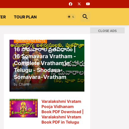
TER
TOUR PLAN
CLOSE ADS
INTERESTING FACTS
📚 Books
Rooms
భగవద్గీత
16 సోమవారాల వ్రతవిధానం |
16 Somavara Vratham -
Complete Vratham in
Telugu - Shodasa-
Somavara-Vratham
by
Chanti
Varalakshmi Vratam
Pooja Vidhanam
Book PDF Download |
Varalakshmi Vratam
Book PDF in Telugu