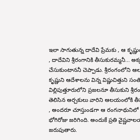
ఇలా సాగుతున్న గోదాదేవి ప్రేమకు , ఆ కృష్
, గోదాదేవిని శ్రీరంగానికి తీసుకురమ్మనీ…
చేసుకుంటాననీ చెప్పాడు. శ్రీరంగంలోని
కృష్ణుని ఆదేశాలను విన్న విష్ణుచిత్తుని 
విల్లిపుత్తూరులోని ప్రజలనూ తీసుకుని శ్ర
తెలిసిన అర్చకులు వారిని ఆలయంలోకి తీసుకువ
, అందరూ చూస్తుండగా ఆ రంగనాథునిలో 
భోగిరోజు జరిగింది. అందుకే ప్రతి వైష్ణవాల
జరుపుతారు.