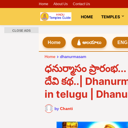
Home
About Us
Contact Us
HOME
TEMPLES
CLOSE ADS
Home
🛕 ఆలయాలు
ENG
Home
dhanurmasam
ధనుర్మాసం ప్రారంభ... 
దేవి కథ..| Dhanu
in telugu | Dha
by
Chanti