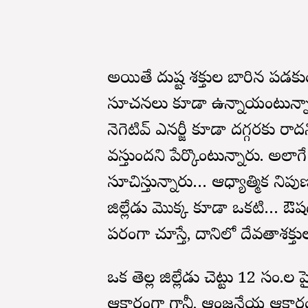
అయితే దుష్ట శక్తుల బారిన పడకు
సూచనలు కూడా ఉన్నాయంటున్నారు ని
నెగెటివ్ ఎనర్జీ కూడా దగ్గరకు రాద
వస్తుందని పేర్కొంటున్నారు. అల
సూచిస్తున్నారు… ఆధ్యాత్మిక నిప
జిల్లేడు మొక్క కూడా ఒకటి… ఔష
పరంగా చూస్తే, దానిలో దేవతాశక్
ఒక తెల్ల జిల్లేడు చెట్టు 12 సం.ల 
ఆకారంగా గానీ, ఆంజనేయ ఆకారం