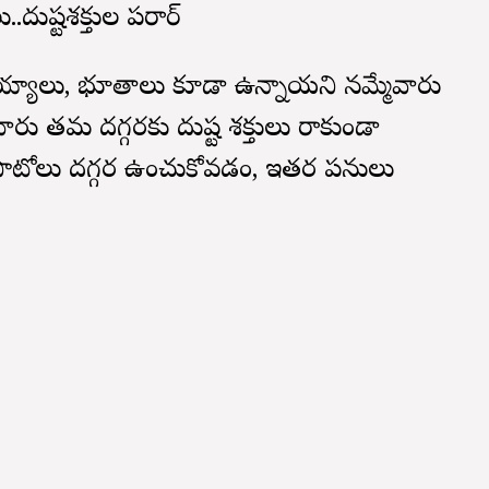
..దుష్టశక్తుల పరార్
దెయ్యాలు, భూతాలు కూడా ఉన్నాయని నమ్మేవారు
ారు తమ దగ్గరకు దుష్ట శక్తులు రాకుండా
ల ఫొటోలు దగ్గర ఉంచుకోవడం, ఇతర పనులు