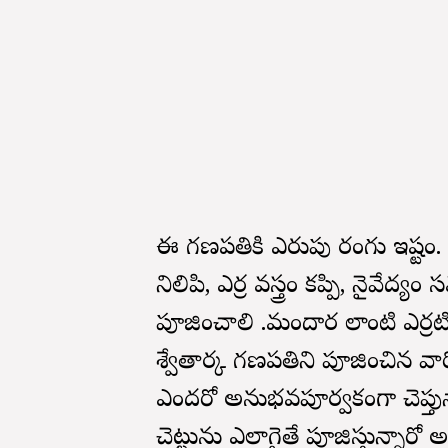
ఈ గణపతికి ఎరుపు రంగు ఇష్టం. ఆ
నిలిపి, ఎర్ర వస్త్రం కప్పి, నైవేద్య
పూజించాలి .మందార లాంటి ఎర్ర
శ్వేతార్క గణపతిని పూజించిన వారి
ఎందరో అనుభవపూర్వకంగా చెప్తున
చెట్టును ఎలాగైతే పూజిస్తున్నారో 