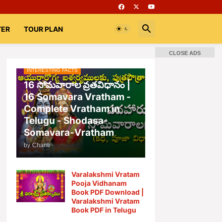
TER
TOUR PLAN
CLOSE ADS
INTERESTING FACTS
📚 Books
Rooms
భగవద్గీత
16 సోమవారాల వ్రతవిధానం |
16 Somavara Vratham -
Complete Vratham in
Telugu - Shodasa-
Somavara-Vratham
by
Chanti
Varalakshmi Vratam
Pooja Vidhanam
Book PDF Download |
Varalakshmi Vratam
Book PDF in Telugu