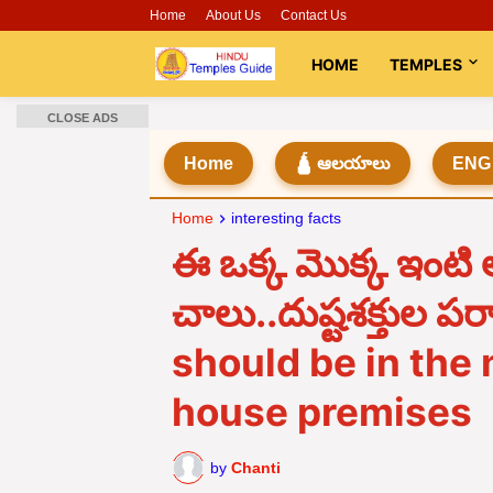
Home
About Us
Contact Us
HOME
TEMPLES
CLOSE ADS
Home
🛕 ఆలయాలు
ENG
Home
interesting facts
ఈ ఒక్క మొక్క ఇంటి
చాలు..దుష్టశక్తుల ప
should be in the 
house premises
by
Chanti