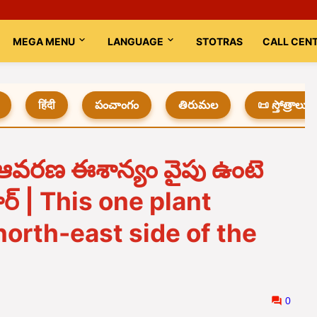
MEGA MENU
LANGUAGE
STOTRAS
CALL CEN
हिंदी
పంచాంగం
తిరుమల
📜 స్తోత్రాలు
 ఆవరణ ఈశాన్యం వైపు ఉంటె
రార్ | This one plant
north-east side of the
0