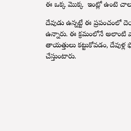
ఈ ఒక్క మొక్క మీ ఇంట్లో ఉంటె చాలు
దేవుడు ఉన్నట్టే ఈ ప్రపంచంలో 
ఉన్నారు. ఈ క్రమంలోనే అలాంటి వ
తాయత్తులు కట్టుకోవడం, దేవుళ్
చేస్తుంటారు.