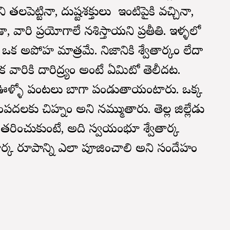
లపెట్టినా, దుష్టశక్తులు మీ ఇంటిపైకి వచ్చినా,
 వారి ప్రయోగాలే నశిస్తాయని ప్రతీతి. ఇళ్ళలో
ఒక అపోహ మాత్రమే. నిజానికి శ్వేతార్కం లేదా
 ఇక వారికి దారిద్ర్యం అంటే ఏమిటో తెలీదట.
్న ఊళ్ళో పంటలు బాగా పండుతాయంటారు. ఒక్క
ంపదలకు చిహ్నం అని నమ్ముతారు. తెల్ల జిల్లేడు
ంతరించుకుంటే, అది స్వయంభూ శ్వేతార్క
ర్క రూపాన్ని ఎలా పూజించాలి అని సందేహం