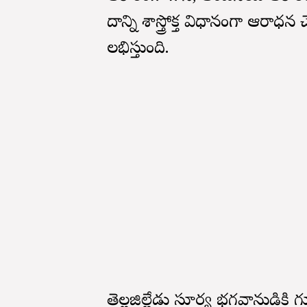
దాన్ని శాస్త్రోక్త విధానంగా ఆరా
లభిస్తుంది.
తెల్లజిల్లేడు సూర్య భగవానుడికి గూ