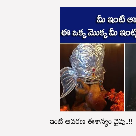
మీ ఇంటి ఆవరణ ఈశాన్యం వైపు..!!