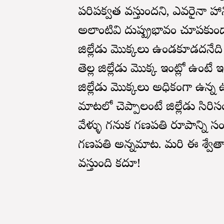
పరిపక్వత వస్తుందని, ఎవరైనా హాని త
అలాంటివి దుష్ప్రభావం చూపకుండా,
జిల్లేడు మొక్కలు ఉండకూడదనేది 
తెల్ల జిల్లేడు మొక్క ఇంట్లో ఉంటే
జిల్లేడు మొక్కలు అధికంగా ఉన
మాటలో చెప్పాలంటే జిల్లేడు సిరిస
వేళ్ళు గనుక గణపతి రూపాన్ని స
గణపతి అన్నమాట. మరి ఈ శ్వేతా
వస్తుంది కదూ!