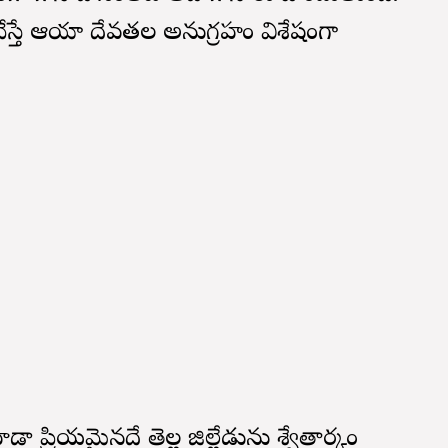
ధన చేస్తే ఆయా దేవతల అనుగ్రహం విశేషంగా
డా ప్రియమైనదే తెల్ల జిల్లేడును శ్వేతార్కం