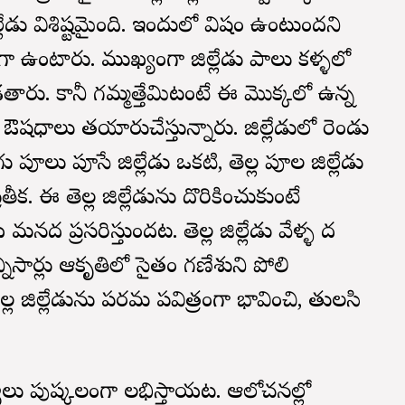
్లేడు విశిష్టమైంది. ఇందులో విషం ఉంటుందని
ఉంటారు. ముఖ్యంగా జిల్లేడు పాలు కళ్ళలో
ు. కానీ గమ్మత్తేమిటంటే ఈ మొక్కలో ఉన్న
షధాలు తయారుచేస్తున్నారు. జిల్లేడులో రెండు
లు పూసే జిల్లేడు ఒకటి, తెల్ల పూల జిల్లేడు
క. ఈ తెల్ల జిల్లేడును దొరికించుకుంటే
ద ప్రసరిస్తుందట. తెల్ల జిల్లేడు వేళ్ళ మీద
్నిసార్లు ఆకృతిలో సైతం గణేశుని పోలి
 జిల్లేడును పరమ పవిత్రంగా భావించి, తులసి
లు పుష్కలంగా లభిస్తాయట. ఆలోచనల్లో