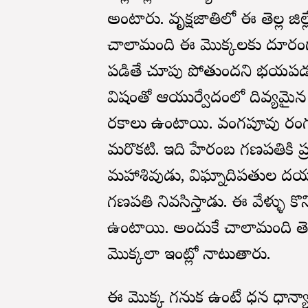
అంటారు. వృక్షజాతిలో ఈ తెల్ల జిల
చాలామంది ఈ మొక్కలకు దూరంగా 
పడితే చూపు పోతుందని భయపడతార
విషంతో ఆయుర్వేదంలో దివ్యమైన ఔ
రకాలు ఉంటాయి. వంగపూవు రంగు పూ
మరొకటి. ఇది హేరంబ గణపతికి ప్రతీ
మహాశివుడు, విఘ్నాదిపతుల దయ మనమీ
గణపతి నివసిస్తాడు. ఈ వేళ్ళు కొన
ఉంటాయి. అందుకే చాలామంది తెల్ల
మొక్కలా ఇంట్లో నాటుతారు.
ఈ మొక్క గనుక ఉంటే ధన ధాన్యా