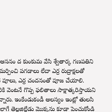
సనం మీద కుంకుమ వేసి శ్వేతార్క గణపతిని
ం సమర్పించి పగడాలు లేదా ఎర్ర రుద్రాక్షలతో
టి పూలు, ఎర్ర చందనంతో పూజ చేయాలి.
కి వెంటనే గొప్ప ఫలితాలు సాక్షాత్కరిస్తాయని
్నారు. ఇంకేండుకండీ ఆలస్యం ఇంట్లో తులసి
అలాగే తెల్లజిల్లేడు మొక్కను కూడా పెంచుకోండి