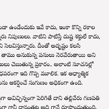
ండా ఉండేందుకు ఇవే కాదు, ఇంకా కొన్ని రకాల
పుణులు. వాటిని పాటిస్తే దుష్ట శక్తులే కాదు,
ని సెలవిస్తున్నారు. దీంతో అదృష్టం కలసి
ాగే తాము అనుకున్న పనులు నెరవేరుతాయి అని
ుణులు చెబుతున్న ప్రకారం.. అలాంటి సూచనల్లో
ధపరంగా ఇది గొప్ప మూలిక. ఇక ఆధ్యాత్మిక
తులను ఆకర్షించే సుగుణం అధికంగా ఉంది.
పైగా అవిచ్ఛిన్నంగా పెరిగితే దాని తల్లివేరు గణపతి
గా గానీ దానంతట అది గానే రూపొందుతుంది.