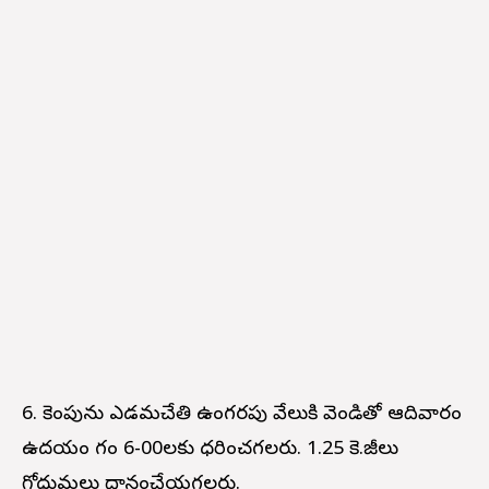
6. కెంపును ఎడమచేతి ఉంగరపు వేలుకి వెండితో ఆదివారం
ఉదయం గం 6-00లకు ధరించగలరు. 1.25 కె.జీలు
గోధుమలు దానంచేయగలరు.