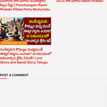
పంచాంగం రాశి ఫలాలు ముహుర్తాలు
2025 రాశి ఫలాలు Rashi Phalalu
పిల్లల పేర్లు | Panchangam Rashi
Phalalu Pillala Perlu Muhurtalu
INTERESTING FACTS
నందీశ్వరుని కొమ్ముల మధ్యనుండే
ఈశ్వర దర్శనం ఎందుకు? ఆ సమయంలో
పఠించాల్సిన శ్లోకం ఏమిటి? Lord
Shiva and Nandi Story Telugu
POST A COMMENT