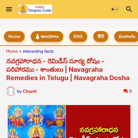
Home
🛕 ఆలయాలు
ENG
हिंदी
పంచాంగం
Home
interesting facts
నవగ్రహారాధన - రెమిడీస్ సూర్య దోషం -
పరిహారము - శాంతులు | Navagraha
Remedies in Telugu | Navagraha Dosha
by
Chanti
0