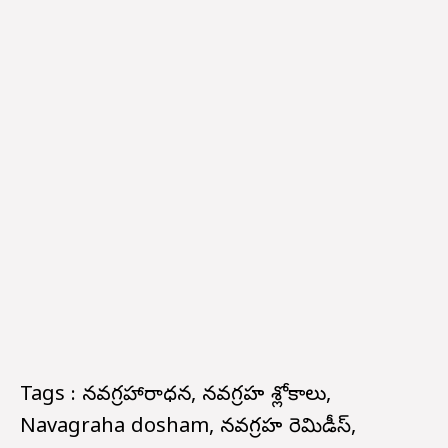
Tags : నవగ్రహారాధన, నవగ్రహ శ్లోకాలు,
Navagraha dosham, నవగ్రహ రెమిడీస్,