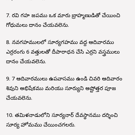
7. రవి గ్రహ జపము ఒక మారు బ్రాహ్మణుడితో చేయించి
గోధుమలు దానం చేయవలెను.
8. నవగ్రహములలో సూర్యగ్రహము వద్ద ఆదివారము
ఎర్రరంగు 6 వత్తులతో దీపారాధన చేసి ఎర్రని వస్త్రములు
దానం చేయవలెను.
9. 7 ఆదివారములు ఉపవాసము ఉండి చివరి ఆదివారం
శివుని అభిషేకము మరియు సూర్యుని అష్టోత్తర పూజ
చేయవలెను.
10. తమిళనాడులోని సూర్యనార్ దేవస్థానము దర్శించి
సూర్య హోమము చేయించగలరు.