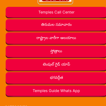
Temples Call Center
తిరుమల సమాచారం
రాష్ట్రాల వారీగా ఆలయాలు
స్తోత్రాలు
టెంపుల్ గైడ్ యాప్
భగవద్గీత
Temples Guide Whats App