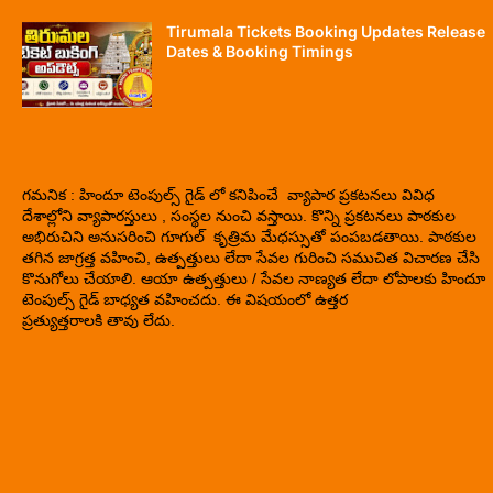
Tirumala Tickets Booking Updates Release
Dates & Booking Timings
గమనిక : హిందూ టెంపుల్స్ గైడ్ లో కనిపించే వ్యాపార ప్రకటనలు వివిధ
దేశాల్లోని వ్యాపారస్తులు , సంస్థల నుంచి వస్తాయి. కొన్ని ప్రకటనలు పాఠకుల
అభిరుచిని అనుసరించి గూగుల్ కృత్రిమ మేధస్సుతో పంపబడతాయి. పాఠకుల
తగిన జాగ్రత్త వహించి, ఉత్పత్తులు లేదా సేవల గురించి సముచిత విచారణ చేసి
కొనుగోలు చేయాలి. ఆయా ఉత్పత్తులు / సేవల నాణ్యత లేదా లోపాలకు హిందూ
టెంపుల్స్ గైడ్ బాధ్యత వహించదు. ఈ విషయంలో ఉత్తర
ప్రత్యుత్తరాలకి తావు లేదు.