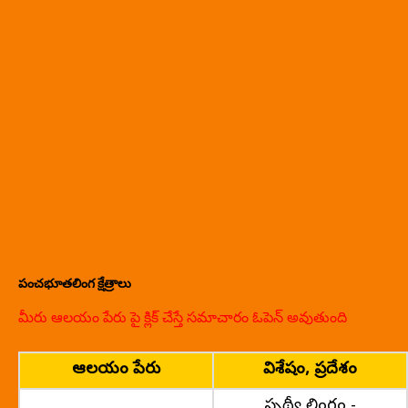
పంచభూతలింగ క్షేత్రాలు
మీరు ఆలయం పేరు పై క్లిక్ చేస్తే సమాచారం ఓపెన్ అవుతుంది
ఆలయం పేరు
విశేషం, ప్రదేశం
పృథ్వీ లింగం -