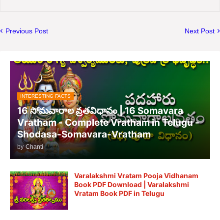
Previous Post
Next Post
INTERESTING FACTS
16 సోమవారాల వ్రతవిధానం | 16 Somavara
Vratham - Complete Vratham in Telugu -
Shodasa-Somavara-Vratham
by
Chanti
Varalakshmi Vratam Pooja Vidhanam
Book PDF Download | Varalakshmi
Vratam Book PDF in Telugu