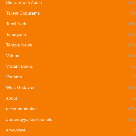
Stotram with Audio
(24)
Tallest Gopurams
(6)
Tamil Nadu
(96)
Telangana
(49)
Temple News
(33)
Videos
(54)
Vratam Books
(2)
Vratams
(1)
West Godavari
(18)
about
(1)
accommodation
(59)
annamayya keerthanalu
(71)
aryavysya
(1)