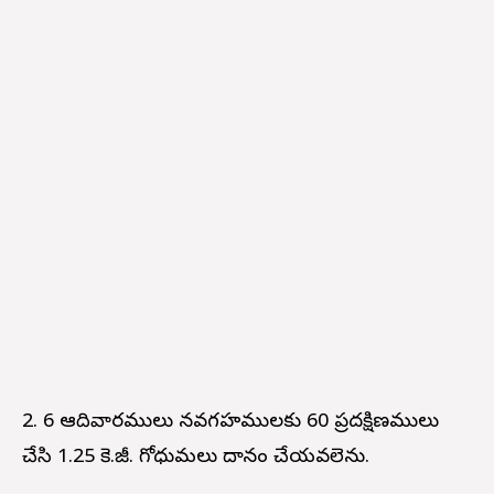
2. 6 ఆదివారములు నవగ్రహములకు 60 ప్రదక్షిణములు
చేసి 1.25 కె.జీ. గోధుమలు దానం చేయవలెను.