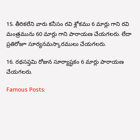
15. తీరికలేని వారు కనీసం రవి శ్లోకము 6 మార్లు గాని రవి
మంత్రమును 60 మార్లు గాని పారాయణ చేయగలరు. లేదా
ప్రతిరోజూ సూర్యనమస్కారములు చేయగలరు.
16. రథసప్తమి రోజున సూర్యాష్టకం 6 మార్లు పారాయణ
చేయగలరు.
Famous Posts: