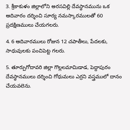
3. శ్రీకాకుళం జిల్లాలోని అరసవిల్లి దేవస్థానమును ఒక
ఆదివారం దర్శించి సూర్య నమస్కారములతో 60
ప్రదక్షిణములు చేయగలరు.
4. 6 ఆదివారములు రోజున 12 చపాతీలు, పేదలకు,
సాధువులకు పంచిపెట్ట గలరు.
5. తూర్పుగోదావరి జిల్లా గొల్లలమామిడాడ, పెద్దాపురం
దేవస్థానములు దర్శించి గోధుమలు ఎర్రని వస్త్రములో దానం
చేయవలెను.