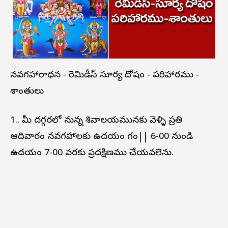
నవగ్రహారాధన - రెమిడీస్ సూర్య దోషం - పరిహారము -
శాంతులు
1.. మీ దగ్గరలో నున్న శివాలయమునకు వెళ్ళి ప్రతి
ఆదివారం నవగ్రహాలకు ఉదయం గం|| 6-00 నుండి
ఉదయం 7-00 వరకు ప్రదక్షిణము చేయవలెను.