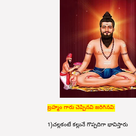
బ్రహ్మం గారు చెప్పినవి జరిగినవి:
1)చల్లకంటే కల్లునే గొప్పదిగా భావిస్తారు