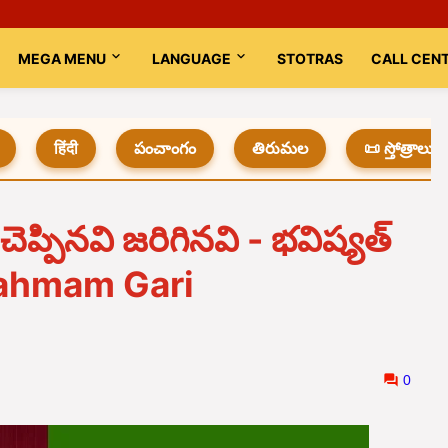
MEGA MENU
LANGUAGE
STOTRAS
CALL CEN
हिंदी
పంచాంగం
తిరుమల
📜 స్తోత్రాలు
 చెప్పినవి జరిగినవి - భవిష్యత్
rahmam Gari
0