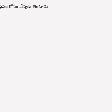
ధనం కోసం వేపుకు తింటారు