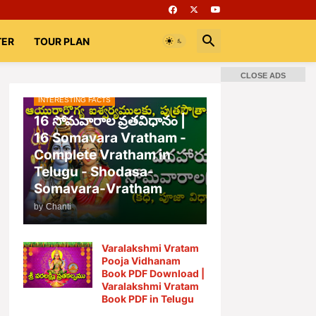
TER
TOUR PLAN
CLOSE ADS
INTERESTING FACTS
📚 Books
Rooms
భగవద్గీత
16 సోమవారాల వ్రతవిధానం |
16 Somavara Vratham -
Complete Vratham in
Telugu - Shodasa-
Somavara-Vratham
by
Chanti
Varalakshmi Vratam
Pooja Vidhanam
Book PDF Download |
Varalakshmi Vratam
Book PDF in Telugu