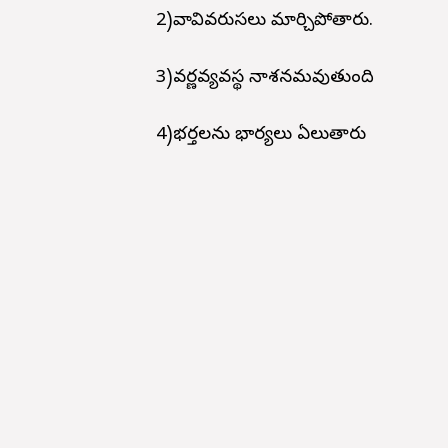
2)వావివరుసలు మార్చిపోతారు.
3)వర్ణవ్యవస్థ నాశనమవుతుంది
4)భర్తలను భార్యలు ఏలుతారు