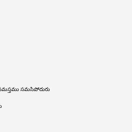
 సమస్తము సమసిపోదురు
ు