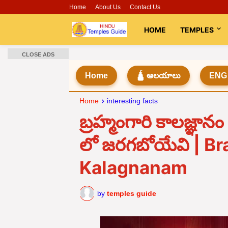
Home
About Us
Contact Us
HOME
TEMPLES
CLOSE ADS
Home
🛕 ఆలయాలు
ENG
Home
interesting facts
బ్రహ్మంగారి కాలజ్ఞానం
లో జరగబోయేవి | B
Kalagnanam
by
temples guide