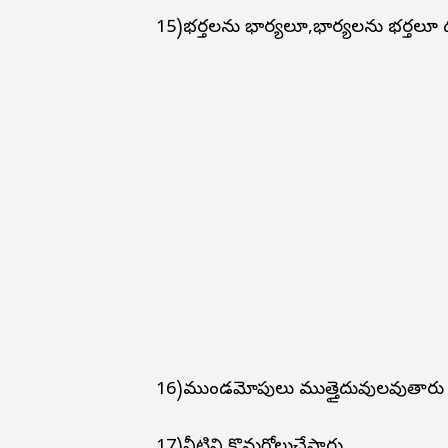
15)భర్తలను భార్యలూ,భార్యలను భర్తలూ 
16)ముండమోపులు ముత్తైదువులవుతారు
17)నీటిని కొనుగోలుచేస్తారు