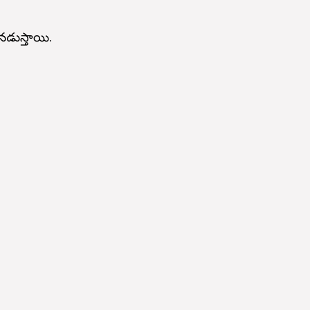
నడుస్తాయి.