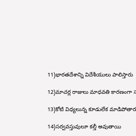
11)భారతదేశాన్ని విదేశీయులు పాలిస్తారు
12)మాచర్ల రాజులు మాధవతి కారణంగా
13)కోటి విధ్యలున్న కూడులేక మాడిపోతార
14)సర్వవస్తువులూ కల్తీ అవుతాయి