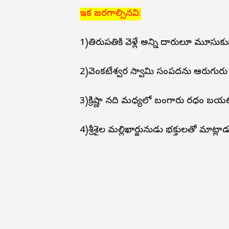
ఇక జరగాల్సినవి:
1)తిరుపతికి వెళ్లే అన్ని దారులూ మూసు
2)వెంకటేశ్వర స్వామి సంపదను ఆరుగురు
3)క్రిష్ణా నది మధ్యలో బంగారు రధం బయట
4)శ్రీశైల మల్లిఖార్జునుడు భక్తులతో మాట్ల