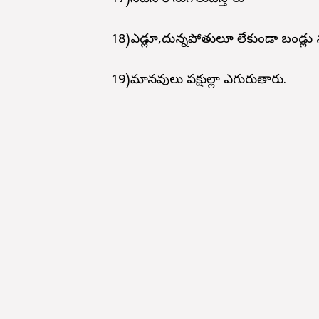
18)ఎడ్లూ,దున్నపోతులూ లేకుండా బండ్లు 
19)మానవులు పక్షుల్లా ఎగురుతారు.