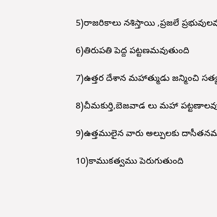
5)రాజరికాలు నశిస్తాయి ,ప్రజలే ప్రభువుల
6)తిరుపతి పెద్ద పట్టణమవుతుంది
7)ఉత్తర దేశాన మహాత్ముడు జన్మించి సత
8)చీమకుర్తి,బెజవాడ లు మహా పట్టణాల
9)ఉత్తములైన వారు అల్పులకు దాసీతనము 
10)కాముకత్వము పెరుగుతుంది