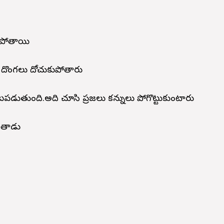
కుపోతాయి
 దొంగలు దోచుకుపోతారు
పడుతుంది.అది చూసి ప్రజలు కన్నులు పోగొట్టుకుంటారు
ాడతాడు