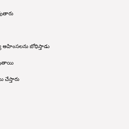
వుతారు
్య అహింసలను బోధిస్తాడు
వుతాయి
చేస్తారు