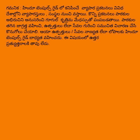
గమనిక : హిందూ టెంపుల్స్ గైడ్ లో కనిపించే వ్యాపార ప్రకటనలు వివిధ
దేశాల్లోని వ్యాపారస్తులు , సంస్థల నుంచి వస్తాయి. కొన్ని ప్రకటనలు పాఠకుల
అభిరుచిని అనుసరించి గూగుల్ కృత్రిమ మేధస్సుతో పంపబడతాయి. పాఠకుల
తగిన జాగ్రత్త వహించి, ఉత్పత్తులు లేదా సేవల గురించి సముచిత విచారణ చేసి
కొనుగోలు చేయాలి. ఆయా ఉత్పత్తులు / సేవల నాణ్యత లేదా లోపాలకు హిందూ
టెంపుల్స్ గైడ్ బాధ్యత వహించదు. ఈ విషయంలో ఉత్తర
ప్రత్యుత్తరాలకి తావు లేదు.