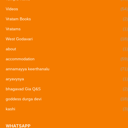
Videos
(54)
Vratam Books
(2)
Vratams
(1)
West Godavari
(18)
about
(1)
accommodation
(59)
annamayya keerthanalu
(71)
aryavysya
(1)
bhagavad Gia Q&S
(2)
goddess durga devi
(18)
kashi
(3)
WHATSAPP