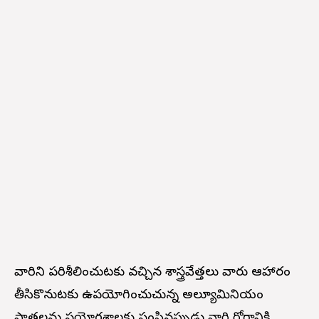
వారిని పరిశీలించుటకు వచ్చిన శాస్త్రవేత్తలు వారు ఆహారం
తీసికొనుటకు ఉపయోగించుచున్న అల్యూమినియం
పాత్రలను ప్రయోగశాలకు పంపినప్పుడు వారి రోగానికి