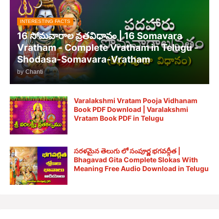
INTERESTING FACTS
16 సోమవారాల వ్రతవిధానం | 16 Somavara
Vratham - Complete Vratham in Telugu -
Shodasa-Somavara-Vratham
by
Chanti
Varalakshmi Vratam Pooja Vidhanam
Book PDF Download | Varalakshmi
Vratam Book PDF in Telugu
సరళమైన తెలుగు లో సంపూర్ణ భగవద్గీత |
Bhagavad Gita Complete Slokas With
Meaning Free Audio Download in Telugu