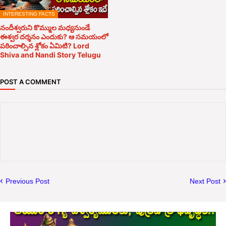
INTERESTING FACTS
నందీశ్వరుని కొమ్ముల మధ్యనుండే
ఈశ్వర దర్శనం ఎందుకు? ఆ సమయంలో
పఠించాల్సిన శ్లోకం ఏమిటి? Lord
Shiva and Nandi Story Telugu
POST A COMMENT
Previous Post
Next Post