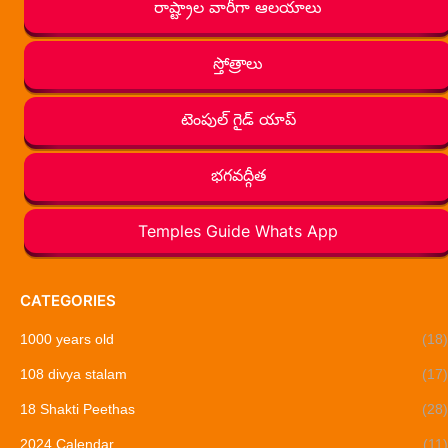
రాష్ట్రాల వారీగా ఆలయాలు
స్తోత్రాలు
టెంపుల్ గైడ్ యాప్
భగవద్గీత
Temples Guide Whats App
CATEGORIES
1000 years old
(18)
108 divya stalam
(17)
18 Shakti Peethas
(28)
2024 Calendar
(11)