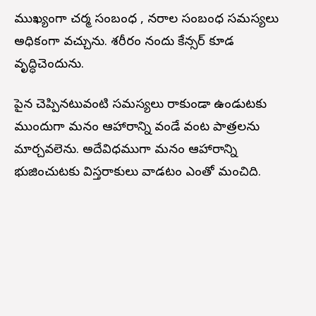
ముఖ్యంగా చర్మ సంబంధ , నరాల సంబంధ సమస్యలు
అధికంగా వచ్చును. శరీరం నందు కేన్సర్ కూడ
వృద్ధిచెందును.
పైన చెప్పినటువంటి సమస్యలు రాకుండా ఉండుటకు
ముందుగా మనం ఆహారాన్ని వండే వంట పాత్రలను
మార్చవలెను. అదేవిధముగా మనం ఆహారాన్ని
భుజించుటకు విస్తరాకులు వాడటం ఎంతో మంచిది.