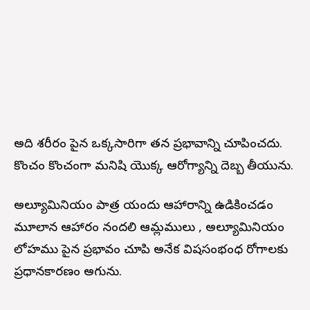
అది శరీరం పైన ఒక్కసారిగా తన ప్రభావాన్ని చూపించదు.
కొంచం కొంచంగా మనిషి యొక్క ఆరోగ్యాన్ని దెబ్బ తీయును.
అల్యూమినియం పాత్ర యందు ఆహారాన్ని ఉడికించడం
మూలాన ఆహారం నందలి ఆమ్లములు , అల్యూమినియం
లోహము పైన ప్రభావం చూపి అనేక విషసంభంధ రోగాలకు
ప్రధానకారణం అగును.