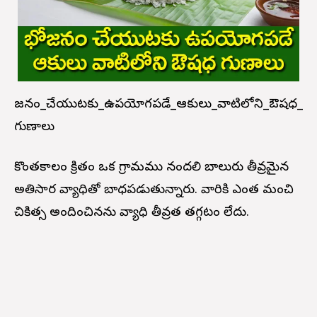
భోజనం_చేయుటకు_ఉపయోగపడే_ఆకులు_వాటిలోని_ఔషధ_
గుణాలు
కొంతకాలం క్రితం ఒక గ్రామము నందలి బాలురు తీవ్రమైన
అతిసార వ్యాధితో బాధపడుతున్నారు. వారికి ఎంత మంచి
చికిత్స అందించినను వ్యాధి తీవ్రత తగ్గటం లేదు.