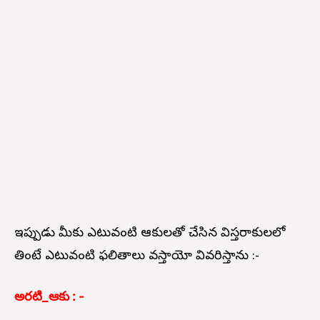
ఇప్పుడు మీకు ఎటువంటి ఆకులతో చేసిన విస్తరాకులలో
తింటే ఎటువంటి ఫలితాలు వస్తాయో వివరిస్తాను :-
అరటి_ఆకు : -