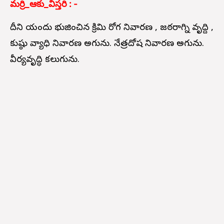
మర్రి_ఆకు_విస్తరి : -
దీని యందు భుజించిన క్రిమి రోగ నివారణ , జఠరాగ్ని వృద్ది ,
కుష్ఠు వ్యాధి నివారణ అగును. నేత్రదోష నివారణ అగును.
వీర్యవృద్ధి కలుగును.