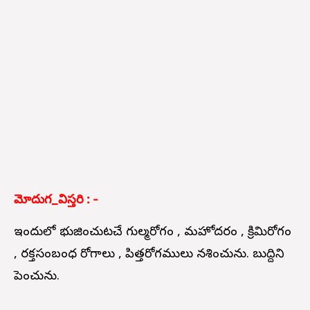
మోదుగ_విస్తరి : -
ఇందులో భుజించుటచే గుల్మరోగం , మహోదరం , క్రిమిరోగం
, రక్తసంబంధ రోగాలు , పిత్తరోగములు నశించును. బుద్దిని
పెంచును.