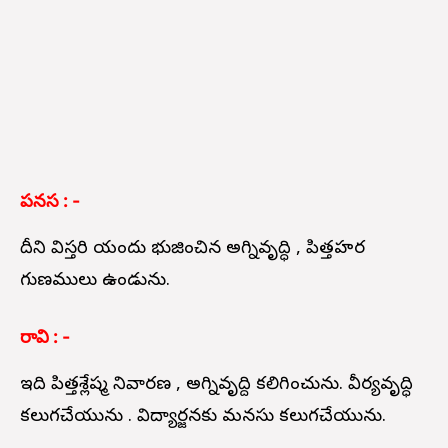
పనస : -
దీని విస్తరి యందు భుజించిన అగ్నివృద్ధి , పిత్తహర
గుణములు ఉండును.
రావి : -
ఇది పిత్తశ్లేష్మ నివారణ , అగ్నివృద్ది కలిగించును. వీర్యవృద్ధి
కలుగచేయును . విద్యార్జనకు మనసు కలుగచేయును.