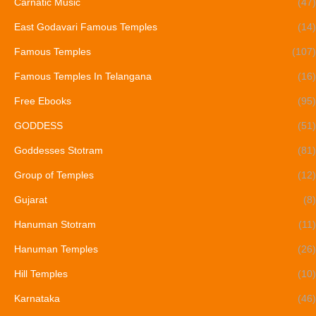
Carnatic Music
(47)
East Godavari Famous Temples
(14)
Famous Temples
(107)
Famous Temples In Telangana
(16)
Free Ebooks
(95)
GODDESS
(51)
Goddesses Stotram
(81)
Group of Temples
(12)
Gujarat
(8)
Hanuman Stotram
(11)
Hanuman Temples
(26)
Hill Temples
(10)
Karnataka
(46)