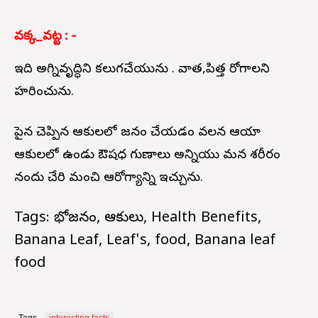
వక్క_వట్ట : -
ఇది అగ్నివృద్ధిని కలుగచేయును . వాత,పిత్త రోగాలని
హరించును.
పైన చెప్పిన ఆకులలో భోజనం చేయడం వలన ఆయా
ఆకులలో ఉండు ఔషధ గుణాలు అన్నియు మన శరీరం
నందు చేరి మంచి ఆరోగ్యాన్ని ఇచ్చును.
Tags: భోజనం, ఆకులు, Health Benefits,
Banana Leaf, Leaf's, food, Banana leaf
food