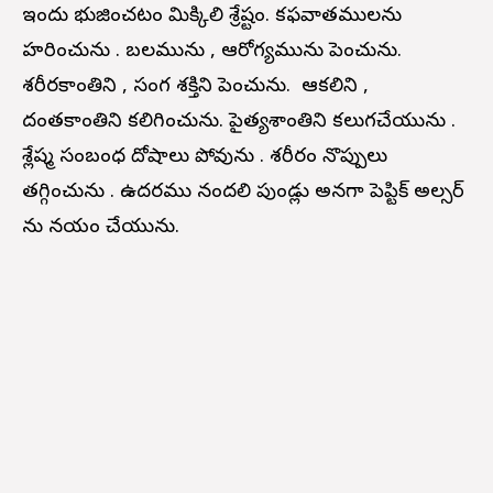
ఇందు భుజించటం మిక్కిలి శ్రేష్టం. కఫవాతములను
హరించును . బలమును , ఆరోగ్యమును పెంచును.
శరీరకాంతిని , సంభోగ శక్తిని పెంచును. ఆకలిని ,
దంతకాంతిని కలిగించును. పైత్యశాంతిని కలుగచేయును .
శ్లేష్మ సంబంధ దోషాలు పోవును . శరీరం నొప్పులు
తగ్గించును . ఉదరము నందలి పుండ్లు అనగా పెప్టిక్ అల్సర్
ను నయం చేయును.