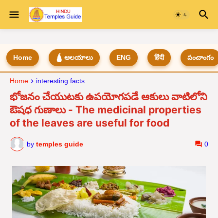
Home
🛕 ఆలయాలు
ENG
हिंदी
పంచాంగం
Home
interesting facts
భోజనం చేయుటకు ఉపయోగపడే ఆకులు వాటిలోని
ఔషధ గుణాలు - The medicinal properties
of the leaves are useful for food
by
temples guide
0