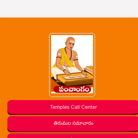
Temples Call Center
తిరుమల సమాచారం