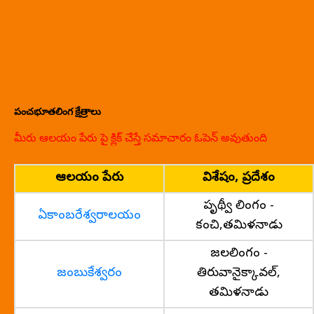
పంచభూతలింగ క్షేత్రాలు
మీరు ఆలయం పేరు పై క్లిక్ చేస్తే సమాచారం ఓపెన్ అవుతుంది
ఆలయం పేరు
విశేషం, ప్రదేశం
పృథ్వీ లింగం -
ఏకాంబరేశ్వరాలయం
కంచి,తమిళనాడు
జలలింగం -
జంబుకేశ్వరం
తిరువానైక్కావల్,
తమిళనాడు