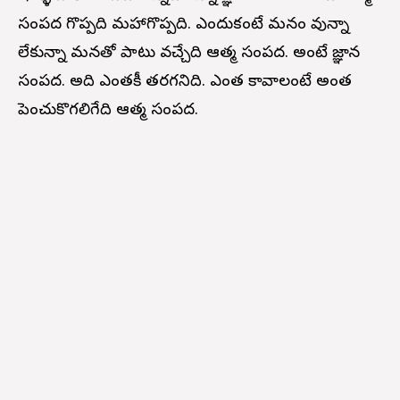
సంపద గొప్పది మహాగొప్పది. ఎందుకంటే మనం వున్నా
లేకున్నా మనతో పాటు వచ్చేది ఆత్మ సంపద. అంటే జ్ఞాన
సంపద. అది ఎంతకీ తరగనిది. ఎంత కావాలంటే అంత
పెంచుకొగలిగేది ఆత్మ సంపద.