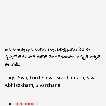
కావున ఆత్మ జ్ఞాన సంపద కన్నా పవిత్రమైనది ఏది ఈ
సృష్టిలో లేదు. మరి ఈరోజే మొదలెడదామా! ఇప్పుడే ఇక్కడే
ఈ రోజే!..
Tags: Siva, Lord Shiva, Siva Lingam, Siva
Abhisekham, Sivarchana
Tags
interesting facts