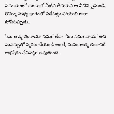
సమయంలో చెంబులో నీటిని తీసుకుని ఆ నీటిని పైనుండి
రొమ్ము మధ్య భాగంలో పడేటట్లు పోయాలి అలా
పోసేటప్పుడు..
'ఓం ఆత్మ లింగాయా నమః' లేదా 'ఓం నమః శివాయ' అని
మనస్సులో స్మరణ చేయండి అంతే, మనం ఆత్మ లింగానికి
అభిషేకం చేసినట్లు అవుతుంది..