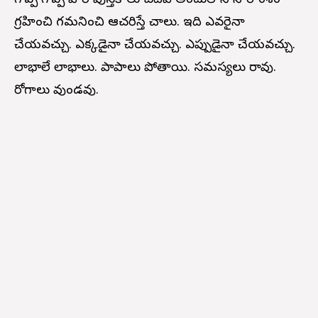
గొప్ప గొప్ప వారి పుస్తకాలు చదివి అందులోని సారాంశం
గ్రహించి గమనించి ఆచరిస్తే చాలు. ఇది ఎవరైనా
చేయవచ్చు. ఎక్కడైనా చేయవచ్చు. ఎప్పుడైనా చేయవచ్చు.
లాభాలే లాభాలు. పాపాలు పోతాయి. సమస్యలు రావు.
రోగాలు వుండవు.