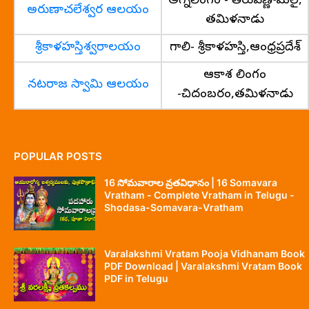
అగ్నిలింగం - తిరువణ్ణామలై,
అరుణాచలేశ్వర ఆలయం
తమిళనాడు
శ్రీకాళహస్తిశ్వరాలయం
గాలి- శ్రీకాళహస్తి,ఆంధ్రప్రదేశ్
ఆకాశ లింగం
నటరాజ స్వామి ఆలయం
-చిదంబరం,తమిళనాడు
POPULAR POSTS
16 సోమవారాల వ్రతవిధానం | 16 Somavara
Vratham - Complete Vratham in Telugu -
Shodasa-Somavara-Vratham
Varalakshmi Vratam Pooja Vidhanam Book
PDF Download | Varalakshmi Vratam Book
PDF in Telugu