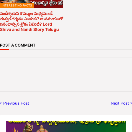
INTERESTING FACTS
నందీశ్వరుని కొమ్ముల మధ్యనుండే
ఈశ్వర దర్శనం ఎందుకు? ఆ సమయంలో
పఠించాల్సిన శ్లోకం ఏమిటి? Lord
Shiva and Nandi Story Telugu
POST A COMMENT
Previous Post
Next Post