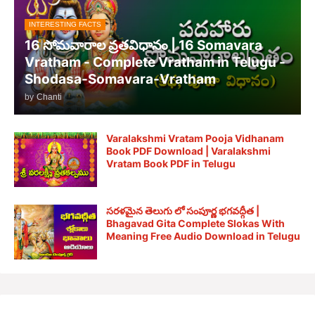
INTERESTING FACTS
16 సోమవారాల వ్రతవిధానం | 16 Somavara
Vratham - Complete Vratham in Telugu -
Shodasa-Somavara-Vratham
by
Chanti
Varalakshmi Vratam Pooja Vidhanam
Book PDF Download | Varalakshmi
Vratam Book PDF in Telugu
సరళమైన తెలుగు లో సంపూర్ణ భగవద్గీత |
Bhagavad Gita Complete Slokas With
Meaning Free Audio Download in Telugu