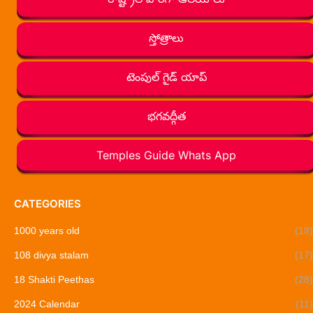
స్తోత్రాలు
టెంపుల్ గైడ్ యాప్
భగవద్గీత
Temples Guide Whats App
CATEGORIES
1000 years old
(18)
108 divya stalam
(17)
18 Shakti Peethas
(28)
2024 Calendar
(11)