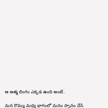
ఆ ఆత్మ లింగం ఎక్కడ ఉంది అంటే..
మన రొమ్ము మధ్య భాగంలో మనం స్నానం చేసే