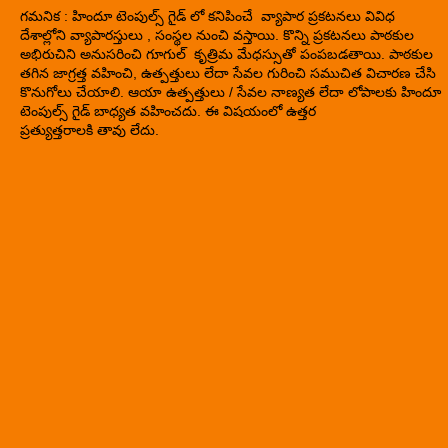
గమనిక : హిందూ టెంపుల్స్ గైడ్ లో కనిపించే వ్యాపార ప్రకటనలు వివిధ
దేశాల్లోని వ్యాపారస్తులు , సంస్థల నుంచి వస్తాయి. కొన్ని ప్రకటనలు పాఠకుల
అభిరుచిని అనుసరించి గూగుల్ కృత్రిమ మేధస్సుతో పంపబడతాయి. పాఠకుల
తగిన జాగ్రత్త వహించి, ఉత్పత్తులు లేదా సేవల గురించి సముచిత విచారణ చేసి
కొనుగోలు చేయాలి. ఆయా ఉత్పత్తులు / సేవల నాణ్యత లేదా లోపాలకు హిందూ
టెంపుల్స్ గైడ్ బాధ్యత వహించదు. ఈ విషయంలో ఉత్తర
ప్రత్యుత్తరాలకి తావు లేదు.