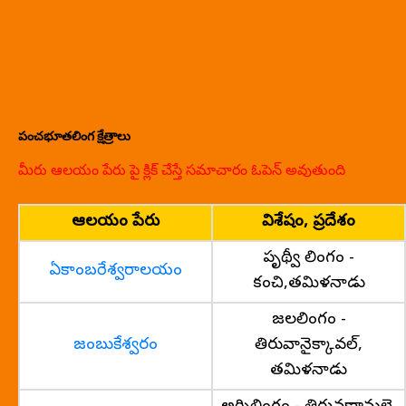
పంచభూతలింగ క్షేత్రాలు
మీరు ఆలయం పేరు పై క్లిక్ చేస్తే సమాచారం ఓపెన్ అవుతుంది
ఆలయం పేరు
విశేషం, ప్రదేశం
పృథ్వీ లింగం -
ఏకాంబరేశ్వరాలయం
కంచి,తమిళనాడు
జలలింగం -
జంబుకేశ్వరం
తిరువానైక్కావల్,
తమిళనాడు