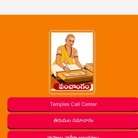
Temples Call Center
తిరుమల సమాచారం
రాష్ట్రాల వారీగా ఆలయాలు