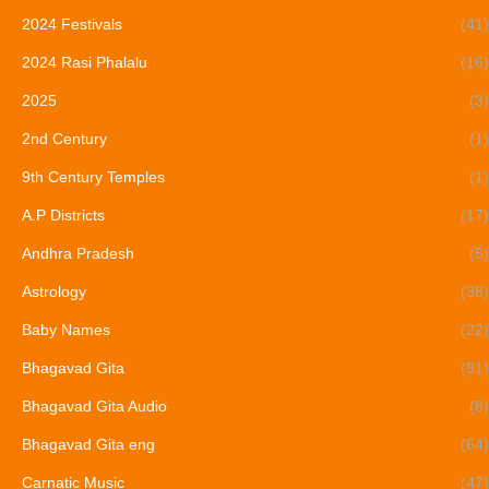
2024 Festivals
(41)
2024 Rasi Phalalu
(16)
2025
(3)
2nd Century
(1)
9th Century Temples
(1)
A.P Districts
(17)
Andhra Pradesh
(5)
Astrology
(38)
Baby Names
(22)
Bhagavad Gita
(91)
Bhagavad Gita Audio
(8)
Bhagavad Gita eng
(64)
Carnatic Music
(47)