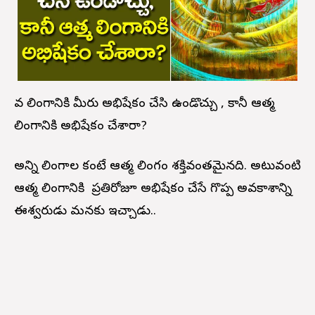
శివ లింగానికి మీరు అభిషేకం చేసి ఉండొచ్చు , కానీ ఆత్మ
లింగానికి అభిషేకం చేశారా?
అన్ని లింగాల కంటే ఆత్మ లింగం శక్తివంతమైనది. అటువంటి
ఆత్మ లింగానికి ప్రతిరోజూ అభిషేకం చేసే గొప్ప అవకాశాన్ని
ఈశ్వరుడు మనకు ఇచ్చాడు..