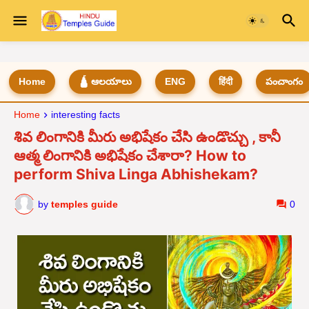
Home
🛕 ఆలయాలు
ENG
हिंदी
పంచాంగం
Home
interesting facts
శివ లింగానికి మీరు అభిషేకం చేసి ఉండొచ్చు , కానీ
ఆత్మ లింగానికి అభిషేకం చేశారా? How to
perform Shiva Linga Abhishekam?
by
temples guide
0