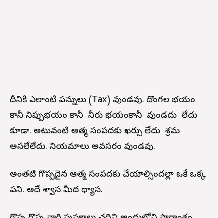
దీనికి ఎలాంటి పన్నులు (Tax) వుండవు. దొంగల భయం
కానీ నిప్పుభయం కానీ నీరు భయంకానీ వుండదు లేదు
కూడా. అటువంటి ఆత్మ సంపదకు ఖర్చు లేదు శ్రమ
అసలేలేదు. నియమాలు అవసరం వుండవు.
అంతటి గొప్పదైన ఆత్మ సంపదకు చేయాల్సిందల్లా ఒకే ఒక్క
పని. అదే శ్వాస మీద ధ్యాస.