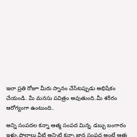
ఇలా ప్రతి రోజూ మీరు స్నానం చేసేటప్పుడు అభిషేకం
చేయండి.. మీ మనసు పవిత్రం అవుతుంది..మీ శరీరం
ఆరోగ్యంగా ఉంటుంది..
అన్ని సంపదల కన్నా ఆత్మ సంపద మిన్న. డబ్బు బంగారం
ఇళ్ళు పొలాలు వీటి అన్నిటి కన్నా జ్ఞాన సంపద అంటే ఆత్మ