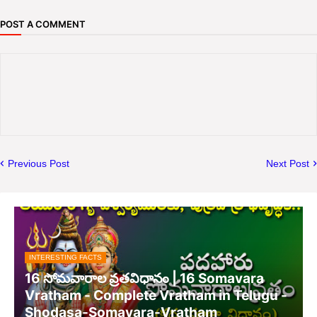
POST A COMMENT
Previous Post
Next Post
INTERESTING FACTS
16 సోమవారాల వ్రతవిధానం | 16 Somavara
Vratham - Complete Vratham in Telugu -
Shodasa-Somavara-Vratham