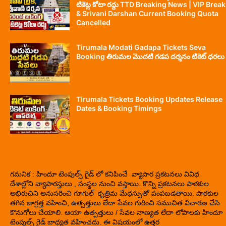
టికెట్ల కోటా రద్దు TTD Breaking News | VIP Break
& Srivani Darshan Current Booking Quota
Cancelled
Tirumala Modati Gadapa Tickets Seva
Booking తిరుమల మొదటి గడప దర్శనం టికెట్ ధరలు
Tirumala Tickets Booking Updates Release
Dates & Booking Timings
గమనిక : హిందూ టెంపుల్స్ గైడ్ లో కనిపించే వ్యాపార ప్రకటనలు వివిధ
దేశాల్లోని వ్యాపారస్తులు , సంస్థల నుంచి వస్తాయి. కొన్ని ప్రకటనలు పాఠకుల
అభిరుచిని అనుసరించి గూగుల్ కృత్రిమ మేధస్సుతో పంపబడతాయి. పాఠకుల
తగిన జాగ్రత్త వహించి, ఉత్పత్తులు లేదా సేవల గురించి సముచిత విచారణ చేసి
కొనుగోలు చేయాలి. ఆయా ఉత్పత్తులు / సేవల నాణ్యత లేదా లోపాలకు హిందూ
టెంపుల్స్ గైడ్ బాధ్యత వహించదు. ఈ విషయంలో ఉత్తర