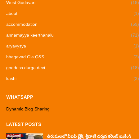
West Godavari
(18)
about
(1)
accommodation
(59)
annamayya keerthanalu
(71)
aryavysya
(1)
bhagavad Gia Q&S
(2)
goddess durga devi
(18)
kashi
(3)
WHATSAPP
Dynamic Blog Sharing
LATEST POSTS
తిరుమలలో వీఐపీ బ్రేక్, శ్రీవాణి దర్శన కరెంట్ బుకింగ్