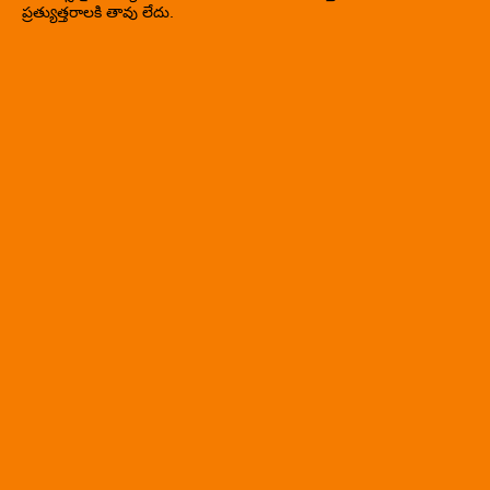
ప్రత్యుత్తరాలకి తావు లేదు.