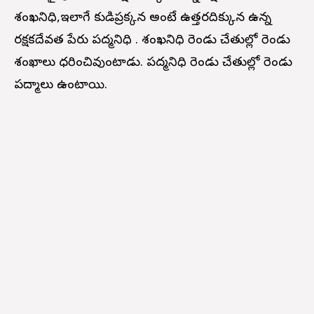
శంఖనిధి,ఇలాగే కుడిప్రక్కన అంటే ఉత్తరదిక్కున ఉన్న
రక్షకదేవత పేరు పద్మనిధి . శంఖనిధి రెండు చేతుల్లో రెండు
శంఖాలు ధరించివుంటాడు. పద్మనిధి రెండు చేతుల్లో రెండు
పద్మాలు ఉంటాయి.