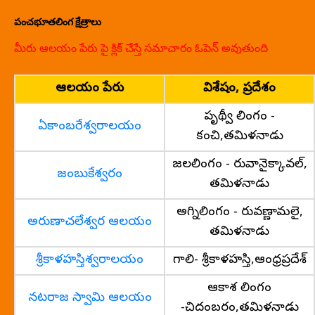
పంచభూతలింగ క్షేత్రాలు
మీరు ఆలయం పేరు పై క్లిక్ చేస్తే సమాచారం ఓపెన్ అవుతుంది
ఆలయం పేరు
విశేషం, ప్రదేశం
పృథ్వీ లింగం -
ఏకాంబరేశ్వరాలయం
కంచి,తమిళనాడు
జలలింగం - తిరువానైక్కావల్,
జంబుకేశ్వరం
తమిళనాడు
అగ్నిలింగం - తిరువణ్ణామలై,
అరుణాచలేశ్వర ఆలయం
తమిళనాడు
శ్రీకాళహస్తిశ్వరాలయం
గాలి- శ్రీకాళహస్తి,ఆంధ్రప్రదేశ్
ఆకాశ లింగం
నటరాజ స్వామి ఆలయం
-చిదంబరం,తమిళనాడు