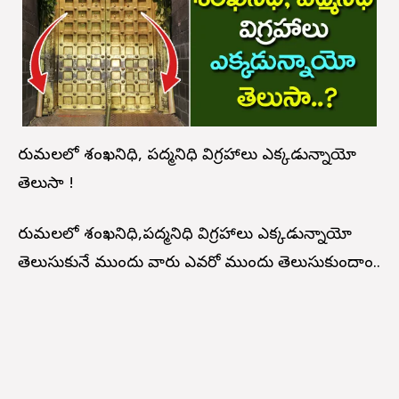
తిరుమలలో శంఖనిధి, పద్మనిధి విగ్రహాలు ఎక్కడున్నాయో
తెలుసా !
తిరుమలలో శంఖనిధి,పద్మనిధి విగ్రహాలు ఎక్కడున్నాయో
తెలుసుకునే ముందు వారు ఎవరో ముందు తెలుసుకుందాం..