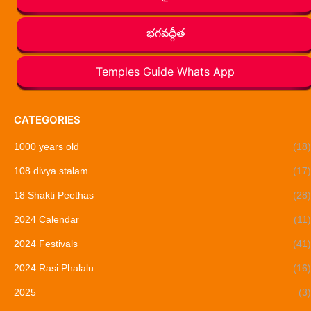
భగవద్గీత
Temples Guide Whats App
CATEGORIES
1000 years old
(18)
108 divya stalam
(17)
18 Shakti Peethas
(28)
2024 Calendar
(11)
2024 Festivals
(41)
2024 Rasi Phalalu
(16)
2025
(3)