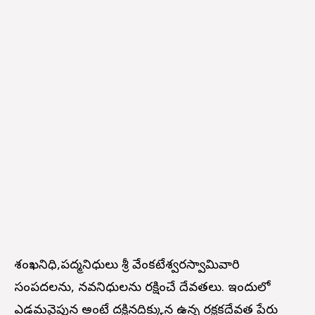
శంఖనిధి,పద్మనిధులు శ్రీ వేంకటేశ్వరస్వామివారి
సంపదలను, నవనిధులను రక్షించే దేవతలు. ఇందులో
ఎడమవైపున అంటే దక్షినదిక్కున ఉన్న రక్షకదేవత పేరు