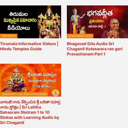
FAVORITE
BHAGAVAD GITA
Tirumala Information Videos |
Bhagavad Gita Audio Sri
Hindu Temples Guide
Chaganti Koteswara rao gari
Pravachanam Part 1
CHAGANTI LALITHA SAHASRAM
చాగంటి గారు నేర్పించిన శ్రీ లలితా సహస్ర
నామ స్తోత్రం | Sri Lalitha
Sahasram Stotram 1 to 10
Slokas with Learning Audio by
Sri Chaganti