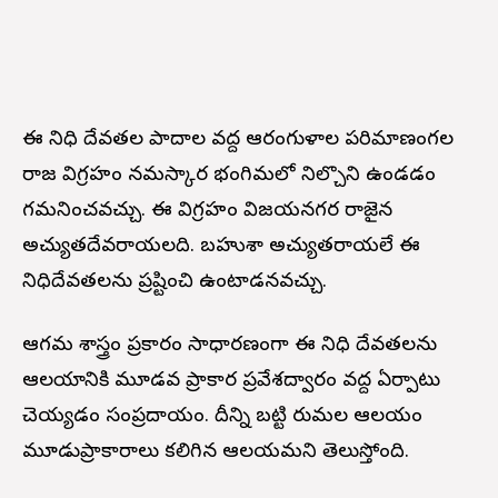
ఈ నిధి దేవతల పాదాల వద్ద ఆరంగుళాల పరిమాణంగల
రాజ విగ్రహం నమస్కార భంగిమలో నిల్చొని ఉండడం
గమనించవచ్చు. ఈ విగ్రహం విజయనగర రాజైన
అచ్యుతదేవరాయలది. బహుశా అచ్యుతరాయలే ఈ
నిధిదేవతలను ప్రతిష్టించి ఉంటాడనవచ్చు.
ఆగమ శాస్త్రం ప్రకారం సాధారణంగా ఈ నిధి దేవతలను
ఆలయానికి మూడవ ప్రాకార ప్రవేశద్వారం వద్ద ఏర్పాటు
చెయ్యడం సంప్రదాయం. దీన్ని బట్టి తిరుమల ఆలయం
మూడుప్రాకారాలు కలిగిన ఆలయమని తెలుస్తోంది.