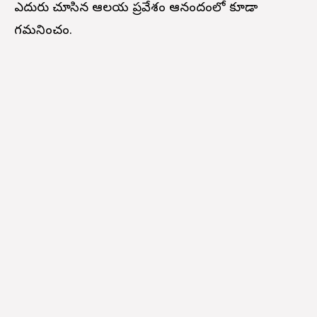
ఎదురు చూసిన ఆలయ ప్రవేశం ఆనందంలో కూడా
గమనించం.