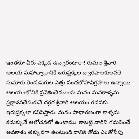
ఇంతకూ వీరు ఎక్కడ ఉన్నారంటారా! తిరుమల శ్రీవారి
ఆలయ మహాద్వారానికి ఇరుప్రక్కల ద్వారపాలకులవలె
సుమారు రెండడుగుల ఎత్తు పంచలోహవిగ్రహాలు ఉన్నాయి.
ఆలయంలోనికి ప్రవేశించేముందు మనం మనకాళ్ళను
ప్రక్షాళనచేసుకునే దగ్గర శ్రీవారి ఆలయం గడపకు
ఇరుప్రక్కలా కనిపిస్తారు. మనం సాధారణంగా కాళ్ళను
కడుక్కునే ఆలోచనలో ఉంటాము. కాబట్టి వారిని గమనించే
అవకాశం తక్కువగా ఉంటుంది.దానికి తోడు ఎంతోసేపు