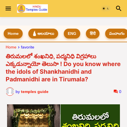
Home
🛕 ఆలయాలు
ENG
हिंदी
పంచాంగం
Home
favorite
తిరుమలలో శంఖనిధి, పద్మనిధి విగ్రహాలు
ఎక్కడున్నాయో తెలుసా ! Do you know where
the idols of Shankhanidhi and
Padmanidhi are in Tirumala?
by
temples guide
0