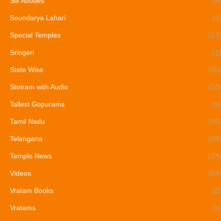
Six Abodes
(8)
Soundarya Lahari
(2)
Special Temples
(17)
Sringeri
(1)
State Wise
(36)
Stotram with Audio
(24)
Tallest Gopurams
(6)
Tamil Nadu
(96)
Telangana
(49)
Temple News
(33)
Videos
(54)
Vratam Books
(2)
Vratams
(1)