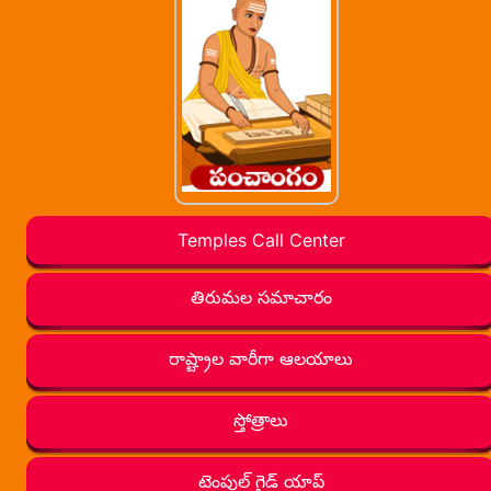
Temples Call Center
తిరుమల సమాచారం
రాష్ట్రాల వారీగా ఆలయాలు
స్తోత్రాలు
టెంపుల్ గైడ్ యాప్