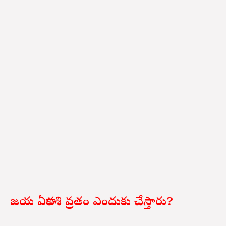
జయ ఏకాదశి వ్రతం ఎందుకు చేస్తారు?