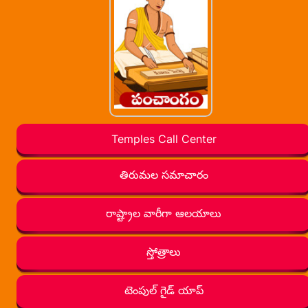
Temples Call Center
తిరుమల సమాచారం
రాష్ట్రాల వారీగా ఆలయాలు
స్తోత్రాలు
టెంపుల్ గైడ్ యాప్