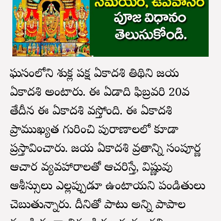
మాఘమాసంలోని శుక్ల పక్ష ఏకాదశి తిథిని జయ
ఏకాదశి అంటారు. ఈ ఏడాది ఫిబ్రవరి 20వ
తేదీన ఈ ఏకాదశి వస్తోంది. ఈ ఏకాదశి
ప్రాముఖ్యత గురించి పురాణాలలో కూడా
ప్రస్తావించారు. జయ ఏకాదశి వ్రతాన్ని సంపూర్ణ
ఆచార వ్యవహారాలతో ఆచరిస్తే, విష్ణువు
ఆశీస్సులు ఎల్లప్పుడూ ఉంటాయని పండితులు
చెబుతున్నారు. దీనితో పాటు అన్ని పాపాల