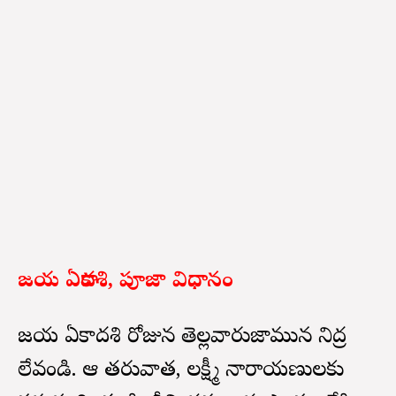
జయ ఏకాదశి, పూజా విధానం
జయ ఏకాదశి రోజున తెల్లవారుజామున నిద్ర
లేవండి. ఆ తరువాత, లక్ష్మీ నారాయణులకు