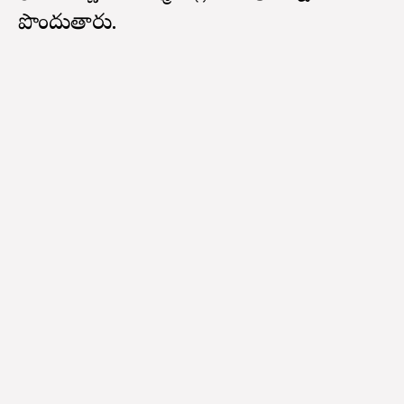
పొందుతారు.