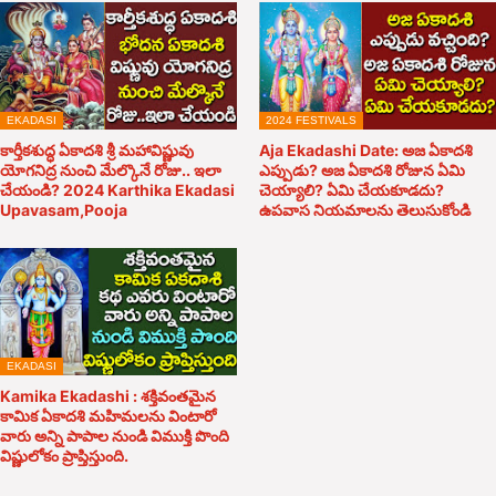
EKADASI
2024 FESTIVALS
కార్తీకశుద్ధ ఏకాదశి శ్రీ మహావిష్ణువు
Aja Ekadashi Date: అజ ఏకాదశి
యోగనిద్ర నుంచి మేల్కొనే రోజు.. ఇలా
ఎప్పుడు? అజ ఏకాదశి రోజున ఏమి
చేయండి? 2024 Karthika Ekadasi
చెయ్యాలి? ఏమి చేయకూడదు?
Upavasam,Pooja
ఉపవాస నియమాలను తెలుసుకోండి
EKADASI
Kamika Ekadashi : శక్తివంతమైన
కామిక ఏకాదశి మహిమలను వింటారో
వారు అన్ని పాపాల నుండి విముక్తి పొంది
విష్ణులోకం ప్రాప్తిస్తుంది.