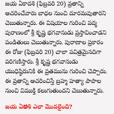
జయ ఏకాదశి (ఫిబ్రవరి 20) వ్రతాన్ని
ఆచరించేవారు బాధల నుంచి దూరమవుతారని
చెబుతున్నారు. ఈ విషయాల గురించి పద్మ
పురాణంలో శ్రీ కృష్ణ భగవానుడు ప్రస్తావించాడని
పండితులు చెబుతున్నారు. పురాణాల ప్రకారం
ఈ రోజు (ఫిబ్రవరి 20) చాలా పవిత్రమైనదిగా
పరిగణిస్తారు. శ్రీ కృష్ణ భగవానుడు
యుధిష్ఠిరునికి ఈ వ్రతమును గురించి చెప్పారు.
ఈ వ్రతాన్ని ఆచరించిస్తే బ్రహ్మ హత్యా పాపాల
నుంచి విముక్తి కలుగుతుందని చెబుతున్నారు.
జయ ఏకాదశి ఎలా మొదలైంది?