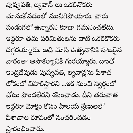
పుష్యవతి, మాల్యవాన్ లు ఒకరినొకరు
చూసుకోవడంలో మునిగిపోయారు. వారు
పండుగలో ఉన్నారని కూడా గమనించలేదు.
ఇద్దరూ తమ పరిమితులను దాటి ఒకరికొకరు
దగ్గరయ్యారు. అది చూసి ఉత్సవానికి హాజరైన
వారంతా అసౌకర్యానికి గురయ్యారు. దాంతో
ఇంద్రదేవుడు పుష్యవతి, మాల్యవాన్లను పిశాచ
లోకంలో విహరిస్తారని ...ఇక నుంచి స్వర్గంలో
చోటు పొందలేరని శపించాడు. దీని తరువాత
ఇద్దరూ మోక్షం కోసం హిమాలయ శ్రేణులలో
పిశాచాల రూపంలో సంచరించడం
ప్రారంభించారు.