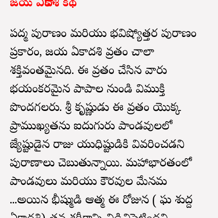
జయ ఏకాదశి కథ
పద్మ పురాణం మరియు భవిష్యోత్తర పురాణం
ప్రకారం, జయ ఏకాదశి వ్రతం చాలా
శక్తివంతమైనది. ఈ వ్రతం చేసిన వారు
భయంకరమైన పాపాల నుండి విముక్తి
పొందగలరు. శ్రీ కృష్ణుడు ఈ వ్రతం యొక్క
ప్రాముఖ్యతను ఐదుగురు పాండవులలో
జ్యేష్టుడైన రాజు యుధిష్టుడికి వివరించడని
పురాణాలు చెబుతున్నాయి. మహాభారతంలో
పాండవులు మరియు కౌరవుల మేనమామ
...అయిన భీష్ముడి ఆత్మ ఈ రోజున ( మాఘ శుద్ద