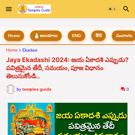
Home
🛕 ఆలయాలు
ENG
हिंदी
పంచాంగం
Home
Ekadasi
Jaya Ekadashi 2024: జయ ఏకాదశి ఎప్పుడు?
పవిత్రమైన తేదీ, సమయం, పూజ విధానం
తెలుసుకోండి..
by
temples guide
0