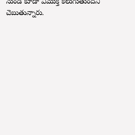
నుండి కూడా విముక్తి కలుగుతుందని
చెబుతున్నారు.