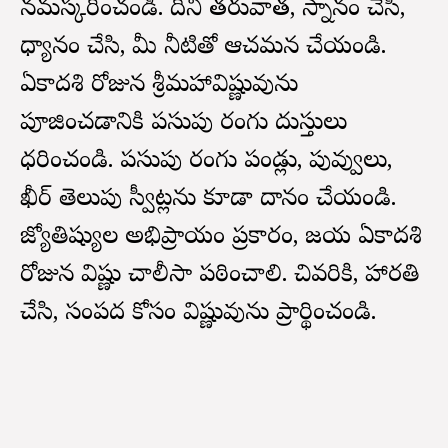
నమస్కరించండి. దీని తరువాత, స్నానం చేసి,
ధ్యానం చేసి, మీ నీటితో ఆచమన చేయండి.
ఏకాదశి రోజున శ్రీమహావిష్ణువును
పూజించడానికి పసుపు రంగు దుస్తులు
ధరించండి. పసుపు రంగు పండ్లు, పువ్వులు,
ఖీర్ తెలుపు స్వీట్లను కూడా దానం చేయండి.
జ్యోతిష్యుల అభిప్రాయం ప్రకారం, జయ ఏకాదశి
రోజున విష్ణు చాలీసా పఠించాలి. చివరికి, హారతి
చేసి, సంపద కోసం విష్ణువును ప్రార్థించండి.