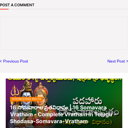
POST A COMMENT
Previous Post
Next Post
INTERESTING FACTS
16 సోమవారాల వ్రతవిధానం | 16 Somavara
Vratham - Complete Vratham in Telugu -
Shodasa-Somavara-Vratham