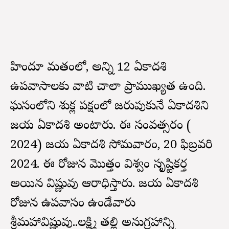
హిందూ మతంలో, అన్ని 12 ఏకాదశి
ఉపవాసాలకు వాటి చాలా ప్రాముఖ్యత ఉంది.
మాఘమాసంలోని శుక్ల పక్షంలో జరుపుకునే ఏకాదశిని
జయ ఏకాదశి అంటారు. ఈ సంవత్సరం (
2024) జయ ఏకాదశి సోమవారం, 20 ఫిబ్రవరి
2024. ఈ రోజున మొత్తం విశ్వం సృష్టికర్త
అయిన విష్ణువు ఆరాధిస్తారు. జయ ఏకాదశి
రోజున ఉపవాసం ఉండేవారు
శ్రీమహావిష్ణువు..లక్ష్మి తల్లి అనుగ్రహాన్ని