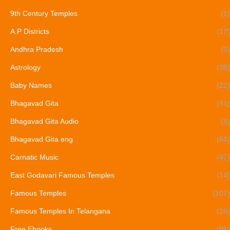
9th Century Temples
(1)
A.P Districts
(17)
Andhra Pradesh
(5)
Astrology
(38)
Baby Names
(22)
Bhagavad Gita
(91)
Bhagavad Gita Audio
(8)
Bhagavad Gita eng
(64)
Carnatic Music
(47)
East Godavari Famous Temples
(14)
Famous Temples
(107)
Famous Temples In Telangana
(16)
Free Ebooks
(95)