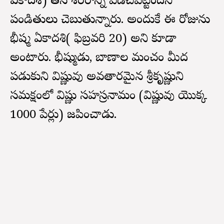
ఏకాదశి) తన శరీరాన్ని విడిచిపెట్టిందని
పండితులు చెబుతున్నారు. అందుకే ఈ రోజును
భీష్మ ఏకాదశి( ఫిబ్రవరి 20) అని కూడా
అంటారు. భీష్ముడు, బాణాల మంచం మీద
పడుకుని విష్ణువు అవతారమైన శ్రీకృష్ణుని
సమక్షంలో విష్ణు సహస్రనామం (విష్ణువు యొక్క
1000 పేర్లు) జపించాడు.