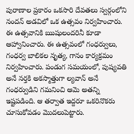
పురాణాల ప్రకారం ఒకసారి దేవతలు స్వర్గంలోని
నందన్ అడవిలో ఒక ఉత్సవం నిర్వహించారు.
ఈ ఉత్సవానికి ఋషులందరినీ కూడా
ఆహ్వానించారు. ఈ ఉత్సవంలో గంధర్వులు,
గంధర్వ బాలికల నృత్య, గానం కార్యక్రమం
నిర్వహించారు. పండుగ సమయంలో, పుష్యవతి
అనే నర్తకి అకస్మాత్తుగా మాల్యవాన్ అనే
గంధర్వుడిని గమనించి ఆమె అతన్ని
ఇష్టపడింది. ఆ తర్వాత ఇద్దరూ ఒకరినొకరు
చూసుకోవడం మొదలుపెట్టారు.