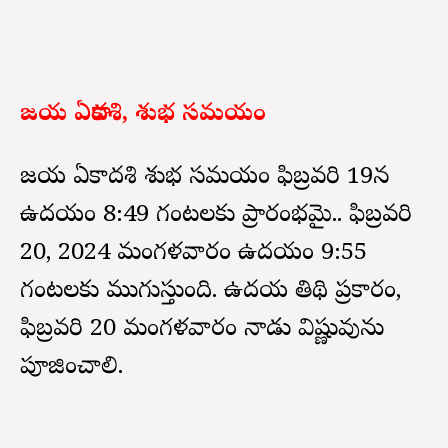
జయ ఏకాదశి, శుభ సమయం
జయ ఏకాదశి శుభ సమయం ఫిబ్రవరి 19న
ఉదయం 8:49 గంటలకు ప్రారంభమై.. ఫిబ్రవరి
20, 2024 మంగళవారం ఉదయం 9:55
గంటలకు ముగుస్తుంది. ఉదయ తిథి ప్రకారం,
ఫిబ్రవరి 20 మంగళవారం నాడు విష్ణువును
పూజించాలి.