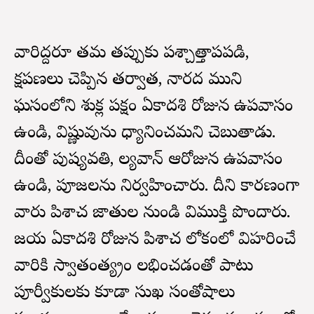
వారిద్దరూ తమ తప్పుకు పశ్చాత్తాపపడి,
క్షమాపణలు చెప్పిన తర్వాత, నారద ముని
మాఘమాసంలోని శుక్ల పక్షం ఏకాదశి రోజున ఉపవాసం
ఉండి, విష్ణువును ధ్యానించమని చెబుతాడు.
దీంతో పుష్యవతి, మాల్యవాన్ ఆరోజున ఉపవాసం
ఉండి, పూజలను నిర్వహించారు. దీని కారణంగా
వారు పిశాచ జాతుల నుండి విముక్తి పొందారు.
జయ ఏకాదశి రోజున పిశాచ లోకంలో విహరించే
వారికి స్వాతంత్య్రం లభించడంతో పాటు
పూర్వీకులకు కూడా సుఖ సంతోషాలు