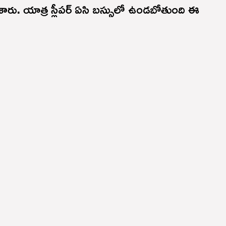
 చేశారు. యాత్ర స్లీపర్ ఏసి బస్సులో ఉండబోతుంది ఈ
: