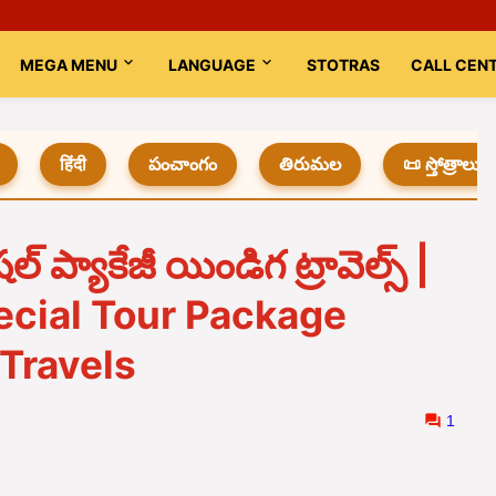
MEGA MENU
LANGUAGE
STOTRAS
CALL CEN
हिंदी
పంచాంగం
తిరుమల
📜 స్తోత్రాలు
్ ప్యాకేజీ యిండిగ ట్రావెల్స్ |
cial Tour Package
 Travels
1