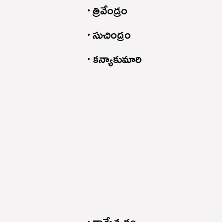
త్రివేండ్రం
సుచింద్రం
కన్యాకుమారి
రామేశ్వరం