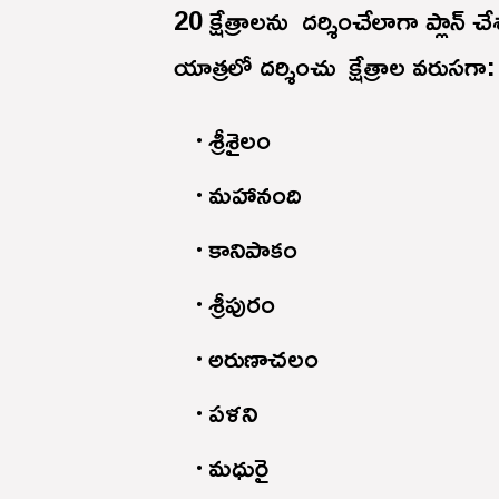
20 క్షేత్రాలను దర్శించేలాగా ప్లాన్
యాత్రలో దర్శించు క్షేత్రాల వరుసగా
శ్రీశైలం
మహానంది
కానిపాకం
శ్రీపురం
అరుణాచలం
పళని
మధురై