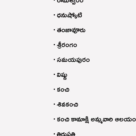
ధనుష్కోటి
తంజావూరు
శ్రీరంగం
సమయపురం
విష్ణు
కంచి
శివకంచి
కంచి కామాక్షి అమ్మవారి ఆలయ
తిరుపతి