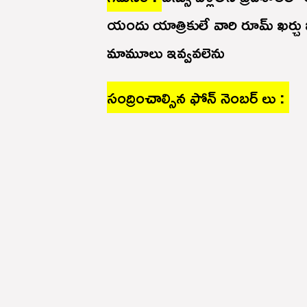
యందు యాత్రికులే వారి రూమ్ ఖర్చు భర
మామూలు ఇవ్వవలెను
సంద్రించాల్సిన ఫోన్ నెంబర్ లు :