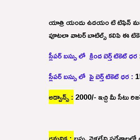
యాత్రి యందు ఉదయం టి టిఫిన్ మధ్య
పూటలా వాటర్ బాటిల్స్ కలిపి ఈ టిక
స్లీపర్ బస్సు లో క్రింద బెర్త్ టికెట్ ధర 
స్లీపర్ బస్సు లో పై బెర్త్ టికెట్ ధర :
1
అడ్వాన్స్ :
2000/- ఇచ్చి మీ సీటు రి
గమనిక :
బస్సు వెళ్లలేని ప్రదేశాలల