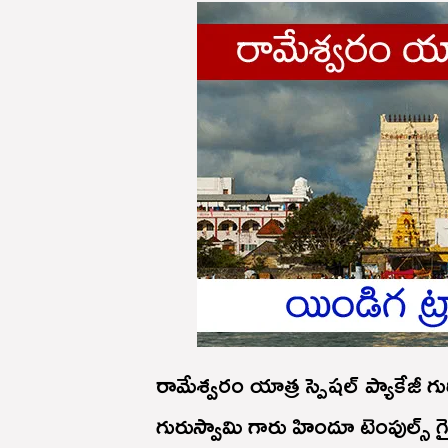
రామేశ్వరం యాత్ర స్పెషల్ ప్యాకేజీ గు
గురుస్వామి గారు హిందూ టెంపుల్స్ 