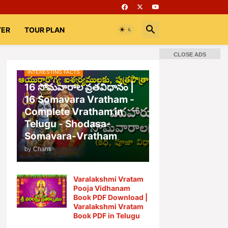
TER
TOUR PLAN
CLOSE ADS
INTERESTING FACTS
📚 Books
Rooms
భగవద్గీత
16 సోమవారాల వ్రతవిధానం |
16 Somavara Vratham -
Complete Vratham in
Telugu - Shodasa-
Somavara-Vratham
by
Chanti
Varalakshmi Vratam
Pooja Vidhanam
Book PDF Download |
Varalakshmi Vratam
Book PDF in Telugu