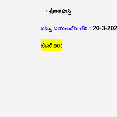
శ్రీకాళహస్తి
బస్సు బయలుదేరు తేదీ :
20-3-20
టికెట్ ధర: