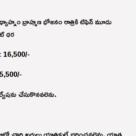
ాహ్నం బ్రాహ్మణ భోజనం రాత్రికి టిఫిన్ మూడు
ెట్ ధర
:
16,500/-
5,500/-
జర్వేషను చేసుకొనవలెను.
ో ఆటో చార్జి ఖర్చులు యాత్రికులే భరించవలెను, యాత్ర