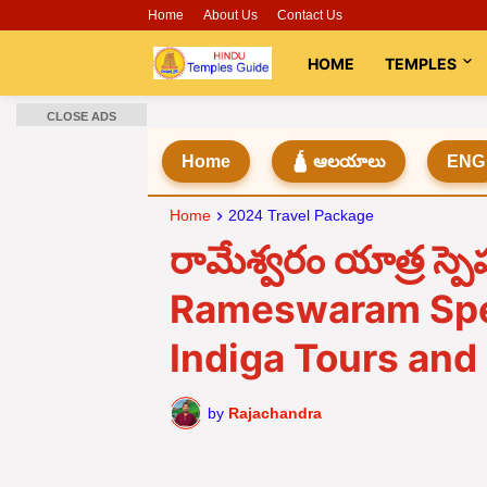
Home
About Us
Contact Us
HOME
TEMPLES
CLOSE ADS
Home
🛕 ఆలయాలు
ENG
Home
2024 Travel Package
రామేశ్వరం యాత్ర స్పెషల
Rameswaram Spe
Indiga Tours and
by
Rajachandra