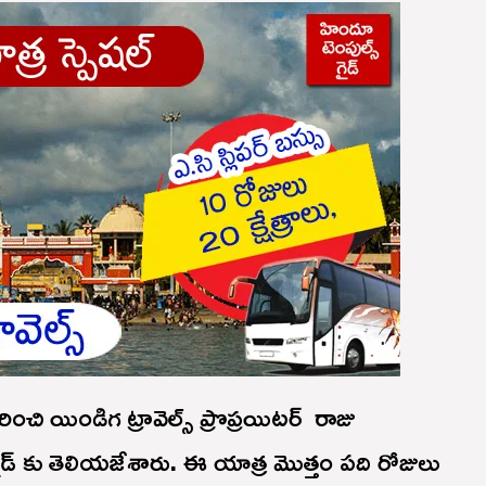
రించి యిండిగ ట్రావెల్స్ ప్రొప్రయిటర్ రాజు
గైడ్ కు తెలియజేశారు. ఈ యాత్ర మొత్తం పది రోజులు