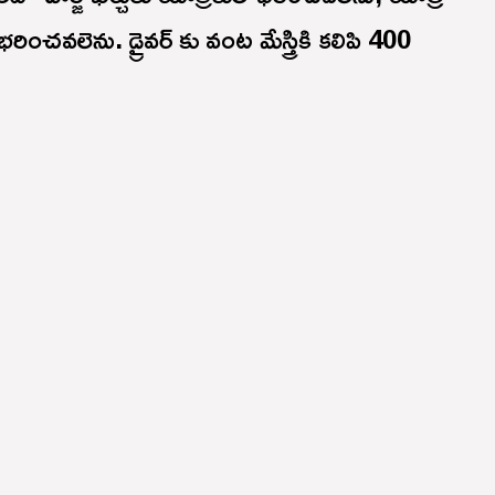
ించవలెను. డ్రైవర్ కు వంట మేస్త్రికి కలిపి 400