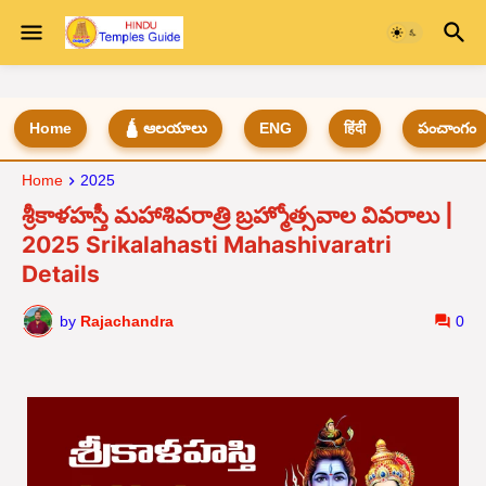
Home
🛕 ఆలయాలు
ENG
हिंदी
పంచాంగం
Home
2025
శ్రీకాళహస్తీ మహాశివరాత్రి బ్రహ్మోత్సవాల వివరాలు |
2025 Srikalahasti Mahashivaratri
Details
by
Rajachandra
0