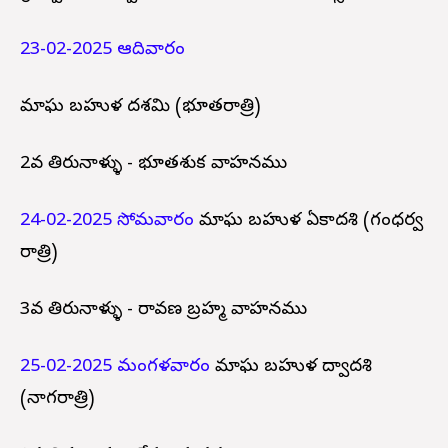
23-02-2025 ఆదివారం
మాఘ బహుళ దశమి (భూతరాత్రి)
2వ తిరునాళ్ళు - భూతశుక వాహనము
24-02-2025 సోమవారం
మాఘ బహుళ ఏకాదశి (గంధర్వ
రాత్రి)
3వ తిరునాళ్ళు - రావణ బ్రహ్మ వాహనము
25-02-2025 మంగళవారం
మాఘ బహుళ ద్వాదశి
(నాగరాత్రి)