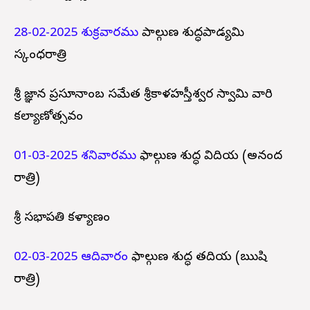
28-02-2025 శుక్రవారము
పాల్గుణ శుద్ధపాడ్యమి
స్కంధరాత్రి
శ్రీ జ్ఞాన ప్రసూనాంబ సమేత శ్రీకాళహస్తీశ్వర స్వామి వారి
కల్యాణోత్సవం
01-03-2025 శనివారము
ఫాల్గుణ శుద్ధ విదియ (అనంద
రాత్రి)
శ్రీ సభాపతి కళ్యాణం
02-03-2025 ఆదివారం
ఫాల్గుణ శుద్ధ తదియ (ఋషి
రాత్రి)