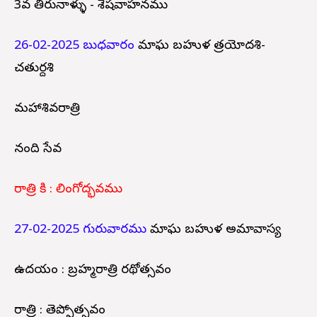
3వ తిరునాళ్ళు - శేషవాహనము
26-02-2025 బుధవారం
మాఘ బహుళ త్రయోదశి-
చతుర్దశి
మహాశివరాత్రి
నంది సేవ
రాత్రి కి : లింగోద్భవము
27-02-2025 గురువారము
మాఘ బహుళ అమావాస్య
ఉదయం : బ్రహ్మరాత్రి రథోత్సవం
రాత్రి : తెప్పోత్సవం