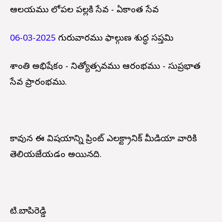
ఆలయము లోపల పల్లకి సేవ - ఏకాంత సేవ
06-03-2025
గురువారము ఫాల్గుణ శుద్ధ సప్తమి
శాంతి అభిషేకం - నిత్యోత్సవము ఆరంభము - సుప్రభాత
సేవ ప్రారంభము.
కావున ఈ విషయాన్ని ప్రింట్ ఎలక్ట్రానిక్ మీడియా వారికి
తెలియజేయడం అయినది.
టి.బాపిరెడ్డి