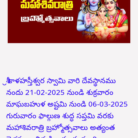
శ్రీ కాళహస్తీశ్వర స్వామి వారి దేవస్థానము
నందు 21-02-2025 నుండి శుక్రవారం
మాఘబహుళ అష్టమి నుండి 06-03-2025
గురువారం ఫాల్గుణ శుద్ధ సప్తమి వరకు
మహాశివరాత్రి బ్రహ్మోత్సవాలు అత్యంత