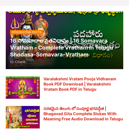
INTERESTING FACTS
16 సోమవారాల వ్రతవిధానం | 16 Somavara
Vratham - Complete Vratham in Telugu -
Shodasa-Somavara-Vratham
by
Chanti
Varalakshmi Vratam Pooja Vidhanam
Book PDF Download | Varalakshmi
Vratam Book PDF in Telugu
సరళమైన తెలుగు లో సంపూర్ణ భగవద్గీత |
Bhagavad Gita Complete Slokas With
Meaning Free Audio Download in Telugu