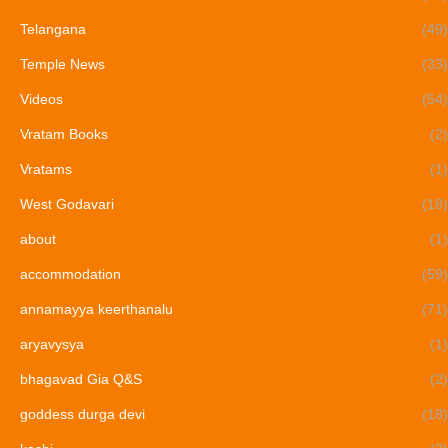
Telangana
(49)
Temple News
(33)
Videos
(54)
Vratam Books
(2)
Vratams
(1)
West Godavari
(18)
about
(1)
accommodation
(59)
annamayya keerthanalu
(71)
aryavysya
(1)
bhagavad Gia Q&S
(2)
goddess durga devi
(18)