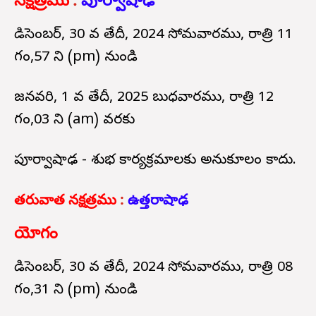
నక్షత్రము
:
పూర్వాషాఢ
డిసెంబర్, 30 వ తేదీ, 2024 సోమవారము, రాత్రి 11
గం,57 ని (pm) నుండి
జనవరి, 1 వ తేదీ, 2025 బుధవారము, రాత్రి 12
గం,03 ని (am) వరకు
పూర్వాషాఢ - శుభ కార్యక్రమాలకు అనుకూలం కాదు.
తరువాత నక్షత్రము
:
ఉత్తరాషాఢ
యోగం
డిసెంబర్, 30 వ తేదీ, 2024 సోమవారము, రాత్రి 08
గం,31 ని (pm) నుండి