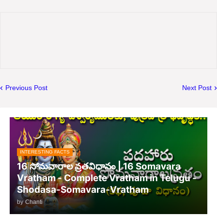
Previous Post
Next Post
INTERESTING FACTS
16 సోమవారాల వ్రతవిధానం | 16 Somavara
Vratham - Complete Vratham in Telugu -
Shodasa-Somavara-Vratham
by
Chanti