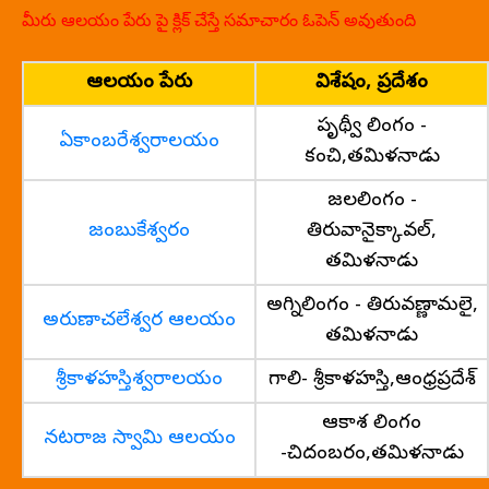
మీరు ఆలయం పేరు పై క్లిక్ చేస్తే సమాచారం ఓపెన్ అవుతుంది
ఆలయం పేరు
విశేషం, ప్రదేశం
పృథ్వీ లింగం -
ఏకాంబరేశ్వరాలయం
కంచి,తమిళనాడు
జలలింగం -
జంబుకేశ్వరం
తిరువానైక్కావల్,
తమిళనాడు
అగ్నిలింగం - తిరువణ్ణామలై,
అరుణాచలేశ్వర ఆలయం
తమిళనాడు
శ్రీకాళహస్తిశ్వరాలయం
గాలి- శ్రీకాళహస్తి,ఆంధ్రప్రదేశ్
ఆకాశ లింగం
నటరాజ స్వామి ఆలయం
-చిదంబరం,తమిళనాడు