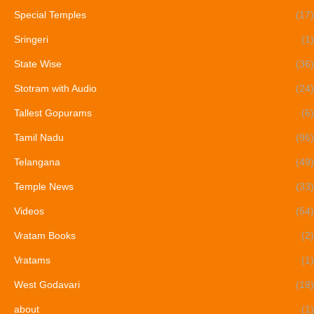
Special Temples
(17)
Sringeri
(1)
State Wise
(36)
Stotram with Audio
(24)
Tallest Gopurams
(6)
Tamil Nadu
(96)
Telangana
(49)
Temple News
(33)
Videos
(54)
Vratam Books
(2)
Vratams
(1)
West Godavari
(18)
about
(1)