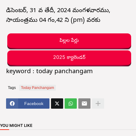
డిసెంబర్, 31 వ తేదీ, 2024 మంగళవారము,
సాయంత్రము 04 గం,42 ని (pm) వరకు
పిల్లల పేర్లు
2025 క్యాలెండర్
keyword : today panchangam
Tags
Today Panchangam
Facebook
YOU MIGHT LIKE