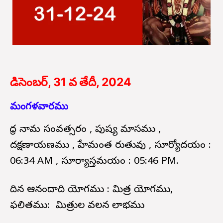
డిసెంబర్, 31 వ తేదీ, 2024
మంగళవారము
క్రోధ నామ సంవత్సరం , పుష్య మాసము ,
దక్షణాయణము , హేమంత రుతువు , సూర్యోదయం :
06:34 AM , సూర్యాస్తమయం : 05:46 PM.
దిన ఆనందాది యోగము : మిత్ర యోగము,
ఫలితము: మిత్రుల వలన లాభము