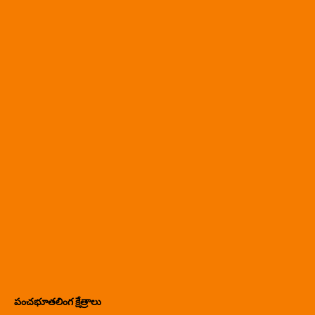
పంచభూతలింగ క్షేత్రాలు