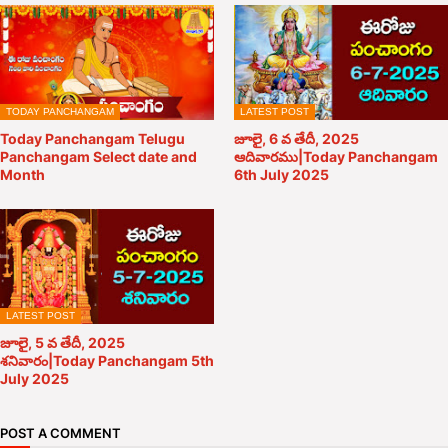
TODAY PANCHANGAM
LATEST POST
Today Panchangam Telugu
జూలై, 6 వ తేదీ, 2025
Panchangam Select date and
ఆదివారము|Today Panchangam
Month
6th July 2025
LATEST POST
జూలై, 5 వ తేదీ, 2025
శనివారం|Today Panchangam 5th
July 2025
POST A COMMENT