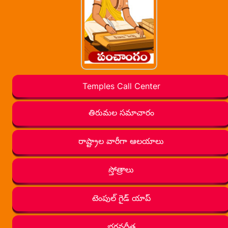
Temples Call Center
తిరుమల సమాచారం
రాష్ట్రాల వారీగా ఆలయాలు
స్తోత్రాలు
టెంపుల్ గైడ్ యాప్
భగవద్గీత