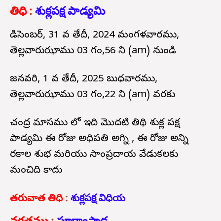
తిధి
:
శుక్లపక్ష పాడ్యమి
డిసెంబర్, 31 వ తేదీ, 2024 మంగళవారము,
తెల్లవారుఝాము 03 గం,56 ని (am) నుండి
జనవరి, 1 వ తేదీ, 2025 బుధవారము,
తెల్లవారుఝాము 03 గం,22 ని (am) వరకు
చంద్ర మాసము లో ఇది మొదటి తిథి శుక్ల పక్ష
పాడ్యమి ఈ రోజు అధిపతి అగ్ని , ఈ రోజు అన్ని
రకాల శుభ మరియు సాంప్రదాయ వేడుకలకు
మంచిది కాదు
తరువాత తిధి
:
శుక్లపక్ష విధియ