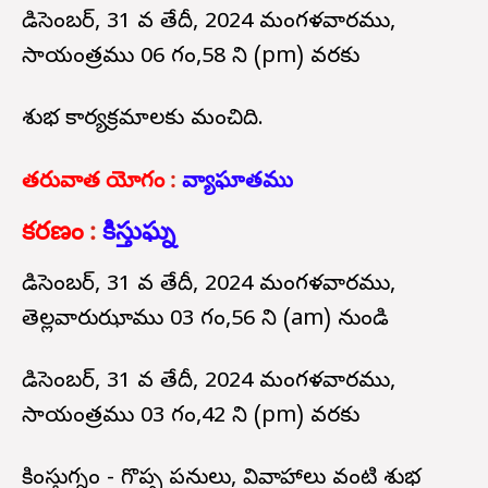
డిసెంబర్, 31 వ తేదీ, 2024 మంగళవారము,
సాయంత్రము 06 గం,58 ని (pm) వరకు
శుభ కార్యక్రమాలకు మంచిది.
తరువాత యోగం
:
వ్యాఘాతము
కరణం
:
కిస్తుఘ్న
డిసెంబర్, 31 వ తేదీ, 2024 మంగళవారము,
తెల్లవారుఝాము 03 గం,56 ని (am) నుండి
డిసెంబర్, 31 వ తేదీ, 2024 మంగళవారము,
సాయంత్రము 03 గం,42 ని (pm) వరకు
కింస్తుగ్నం - గొప్ప పనులు, వివాహాలు వంటి శుభ