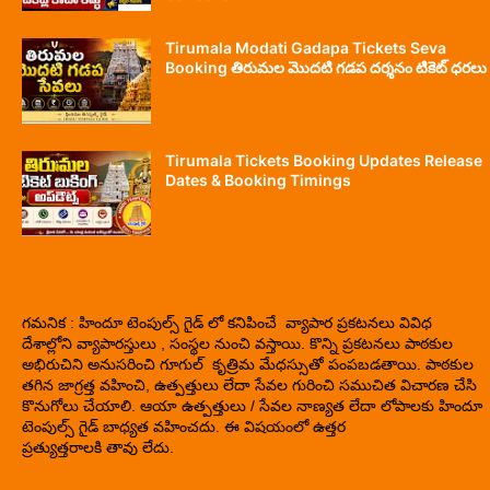
Tirumala Modati Gadapa Tickets Seva
Booking తిరుమల మొదటి గడప దర్శనం టికెట్ ధరలు
Tirumala Tickets Booking Updates Release
Dates & Booking Timings
గమనిక : హిందూ టెంపుల్స్ గైడ్ లో కనిపించే వ్యాపార ప్రకటనలు వివిధ
దేశాల్లోని వ్యాపారస్తులు , సంస్థల నుంచి వస్తాయి. కొన్ని ప్రకటనలు పాఠకుల
అభిరుచిని అనుసరించి గూగుల్ కృత్రిమ మేధస్సుతో పంపబడతాయి. పాఠకుల
తగిన జాగ్రత్త వహించి, ఉత్పత్తులు లేదా సేవల గురించి సముచిత విచారణ చేసి
కొనుగోలు చేయాలి. ఆయా ఉత్పత్తులు / సేవల నాణ్యత లేదా లోపాలకు హిందూ
టెంపుల్స్ గైడ్ బాధ్యత వహించదు. ఈ విషయంలో ఉత్తర
ప్రత్యుత్తరాలకి తావు లేదు.