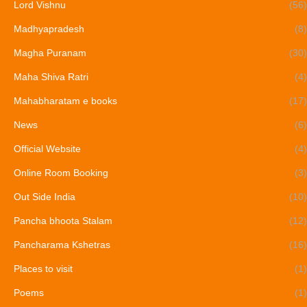
Lord Vishnu
(56)
Madhyapradesh
(8)
Magha Puranam
(30)
Maha Shiva Ratri
(4)
Mahabharatam e books
(17)
News
(6)
Official Website
(4)
Online Room Booking
(3)
Out Side India
(10)
Pancha bhoota Stalam
(12)
Pancharama Kshetras
(16)
Places to visit
(1)
Poems
(1)