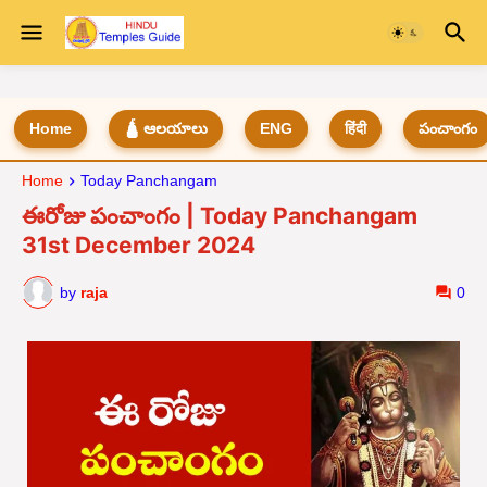
Home
🛕 ఆలయాలు
ENG
हिंदी
పంచాంగం
Home
Today Panchangam
ఈరోజు పంచాంగం | Today Panchangam
31st December 2024
by
raja
0