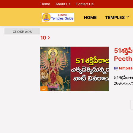
Home
About Us
Contact Us
HOME
TEMPLES
CLOSE ADS
10
51శక్తి
Peeth
by
temples
51శక్తిపీఠ
చేయదలంచి
10