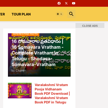
TER
TOUR PLAN
CLOSE ADS
INTERESTING FACTS
16 సోమవారాల వ్రతవిధానం |
16 Somavara Vratham -
Complete Vratham in
Telugu - Shodasa-
Somavara-Vratham
by
Chanti
Varalakshmi Vratam
Pooja Vidhanam
Book PDF Download |
Varalakshmi Vratam
Book PDF in Telugu