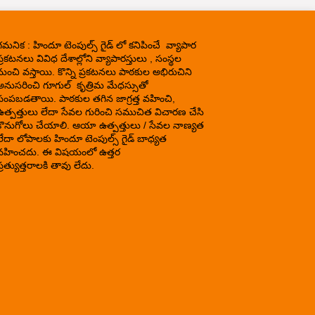
గమనిక : హిందూ టెంపుల్స్ గైడ్ లో కనిపించే వ్యాపార
్రకటనలు వివిధ దేశాల్లోని వ్యాపారస్తులు , సంస్థల
నుంచి వస్తాయి. కొన్ని ప్రకటనలు పాఠకుల అభిరుచిని
అనుసరించి గూగుల్ కృత్రిమ మేధస్సుతో
పంపబడతాయి. పాఠకుల తగిన జాగ్రత్త వహించి,
ఉత్పత్తులు లేదా సేవల గురించి సముచిత విచారణ చేసి
కొనుగోలు చేయాలి. ఆయా ఉత్పత్తులు / సేవల నాణ్యత
లేదా లోపాలకు హిందూ టెంపుల్స్ గైడ్ బాధ్యత
వహించదు. ఈ విషయంలో ఉత్తర
్రత్యుత్తరాలకి తావు లేదు.