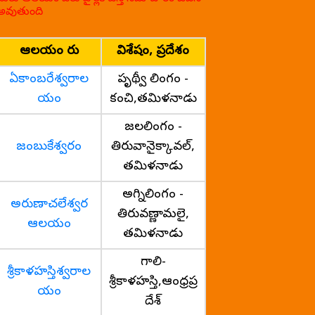
అవుతుంది
ఆలయం పేరు
విశేషం, ప్రదేశం
ఏకాంబరేశ్వరాల
పృథ్వీ లింగం -
యం
కంచి,తమిళనాడు
జలలింగం -
జంబుకేశ్వరం
తిరువానైక్కావల్,
తమిళనాడు
అగ్నిలింగం -
అరుణాచలేశ్వర
తిరువణ్ణామలై,
ఆలయం
తమిళనాడు
గాలి-
శ్రీకాళహస్తిశ్వరాల
శ్రీకాళహస్తి,ఆంధ్రప్ర
యం
దేశ్