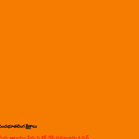
పంచభూతలింగ క్షేత్రాలు
మీరు ఆలయం పేరు పై క్లిక్ చేస్తే సమాచారం ఓపెన్