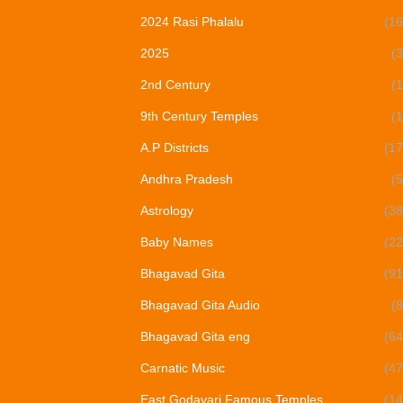
2024 Rasi Phalalu
(16
2025
(3
2nd Century
(1
9th Century Temples
(1
A.P Districts
(17
Andhra Pradesh
(5
Astrology
(38
Baby Names
(22
Bhagavad Gita
(91
Bhagavad Gita Audio
(8
Bhagavad Gita eng
(64
Carnatic Music
(47
East Godavari Famous Temples
(14