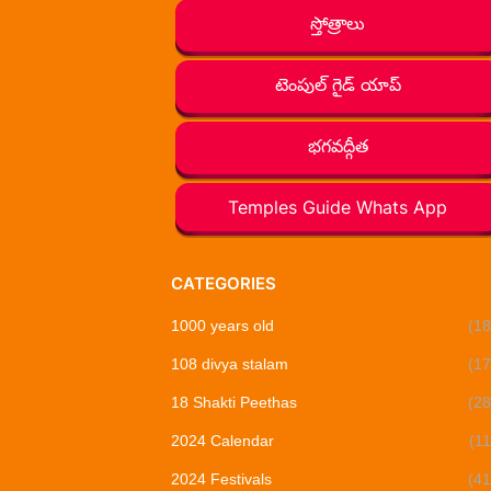
స్తోత్రాలు
టెంపుల్ గైడ్ యాప్
భగవద్గీత
Temples Guide Whats App
CATEGORIES
1000 years old
(18
108 divya stalam
(17
18 Shakti Peethas
(28
2024 Calendar
(11
2024 Festivals
(41