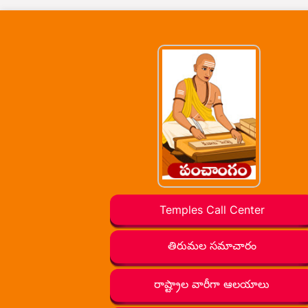
Temples Call Center
తిరుమల సమాచారం
రాష్ట్రాల వారీగా ఆలయాలు