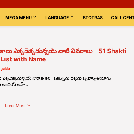
MEGA MENU
LANGUAGE
STOTRAS
CALL CEN
పీఠాలు ఎక్కడెక్కడున్నయ్ వాటి వివరాలు - 51 Shakti
 List with Name
 guide
ాలు ఎక్కడెక్కడున్నయ్ పురాణ కథ.. ఒకప్పుడు దక్షుడు బృహస్పతియాగం
 అందరినీ ఆహ్…
Load More