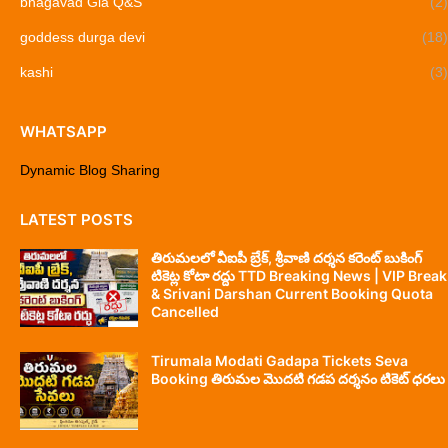
bhagavad Gia Q&S
(2)
goddess durga devi
(18)
kashi
(3)
WHATSAPP
Dynamic Blog Sharing
LATEST POSTS
తిరుమలలో వీఐపీ బ్రేక్, శ్రీవాణి దర్శన కరెంట్ బుకింగ్
టికెట్ల కోటా రద్దు TTD Breaking News | VIP Break
& Srivani Darshan Current Booking Quota
Cancelled
Tirumala Modati Gadapa Tickets Seva
Booking తిరుమల మొదటి గడప దర్శనం టికెట్ ధరలు