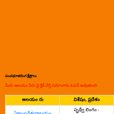
పంచభూతలింగ క్షేత్రాలు
మీరు ఆలయం పేరు పై క్లిక్ చేస్తే సమాచారం ఓపెన్ అవుతుంది
ఆలయం పేరు
విశేషం, ప్రదేశం
పృథ్వీ లింగం -
ఏకాంబరేశ్వరాలయం