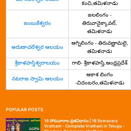
కంచి,తమిళనాడు
జలలింగం -
జంబుకేశ్వరం
తిరువానైక్కావల్,
తమిళనాడు
అగ్నిలింగం - తిరువణ్ణామలై,
అరుణాచలేశ్వర ఆలయం
తమిళనాడు
శ్రీకాళహస్తిశ్వరాలయం
గాలి- శ్రీకాళహస్తి,ఆంధ్రప్రదేశ్
ఆకాశ లింగం
నటరాజ స్వామి ఆలయం
-చిదంబరం,తమిళనాడు
POPULAR POSTS
16 సోమవారాల వ్రతవిధానం | 16 Somavara
Vratham - Complete Vratham in Telugu -