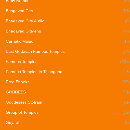
Baby Names
(22)
Bhagavad Gita
(91)
Bhagavad Gita Audio
(8)
Bhagavad Gita eng
(64)
Carnatic Music
(47)
East Godavari Famous Temples
(14)
Famous Temples
(107)
Famous Temples In Telangana
(16)
Free Ebooks
(95)
GODDESS
(51)
Goddesses Stotram
(81)
Group of Temples
(12)
Gujarat
(8)