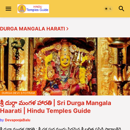
DURGA MANGALA HARATI
DURGA DEVI STOTRAM
శ్రీ దుర్గా మంగళ హారతి | Sri Durga Mangala
Haarati | Hindu Temples Guide
by
DevapoojaBalu
శ్రీ దుర్గా మంగళ హారతి : శ్రీ చక్ర పుర మందు స్థిరమైన శ్రీ లలిత పసిడి పాదాలకిదె