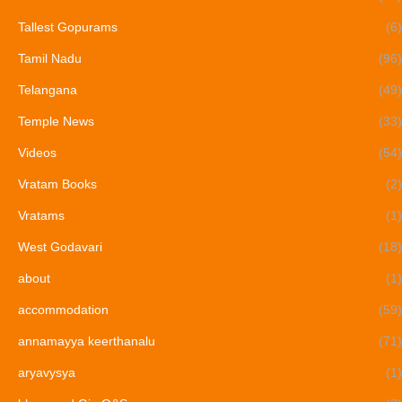
Tallest Gopurams
(6)
Tamil Nadu
(96)
Telangana
(49)
Temple News
(33)
Videos
(54)
Vratam Books
(2)
Vratams
(1)
West Godavari
(18)
about
(1)
accommodation
(59)
annamayya keerthanalu
(71)
aryavysya
(1)