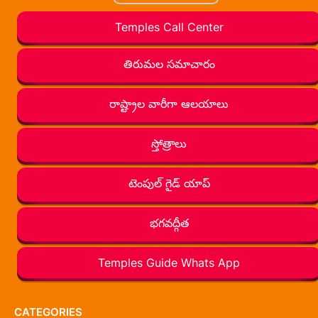
Temples Call Center
తిరుమల సమాచారం
రాష్ట్రాల వారీగా ఆలయాలు
స్తోత్రాలు
టెంపుల్ గైడ్ యాప్
భగవద్గీత
Temples Guide Whats App
CATEGORIES