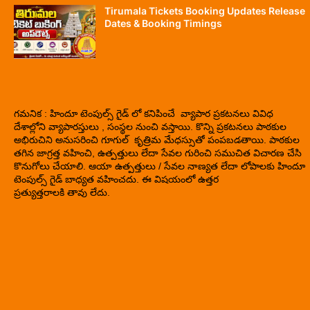
Tirumala Tickets Booking Updates Release
Dates & Booking Timings
గమనిక : హిందూ టెంపుల్స్ గైడ్ లో కనిపించే వ్యాపార ప్రకటనలు వివిధ
దేశాల్లోని వ్యాపారస్తులు , సంస్థల నుంచి వస్తాయి. కొన్ని ప్రకటనలు పాఠకుల
అభిరుచిని అనుసరించి గూగుల్ కృత్రిమ మేధస్సుతో పంపబడతాయి. పాఠకుల
తగిన జాగ్రత్త వహించి, ఉత్పత్తులు లేదా సేవల గురించి సముచిత విచారణ చేసి
కొనుగోలు చేయాలి. ఆయా ఉత్పత్తులు / సేవల నాణ్యత లేదా లోపాలకు హిందూ
టెంపుల్స్ గైడ్ బాధ్యత వహించదు. ఈ విషయంలో ఉత్తర
ప్రత్యుత్తరాలకి తావు లేదు.