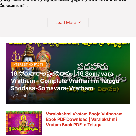
నీరాజనం బంగ…
Load More
INTERESTING FACTS
16 సోమవారాల వ్రతవిధానం | 16 Somavara
Vratham - Complete Vratham in Telugu -
Shodasa-Somavara-Vratham
by
Chanti
Varalakshmi Vratam Pooja Vidhanam
Book PDF Download | Varalakshmi
Vratam Book PDF in Telugu