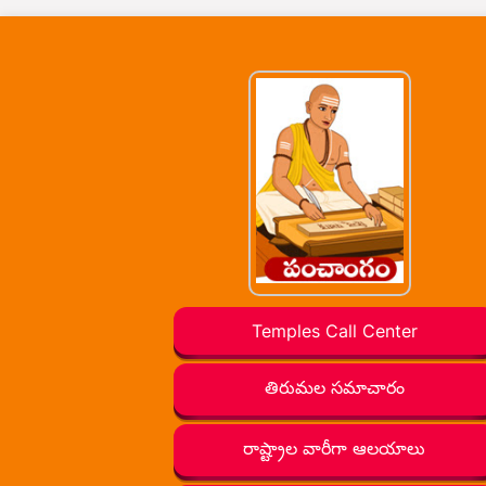
Temples Call Center
తిరుమల సమాచారం
రాష్ట్రాల వారీగా ఆలయాలు