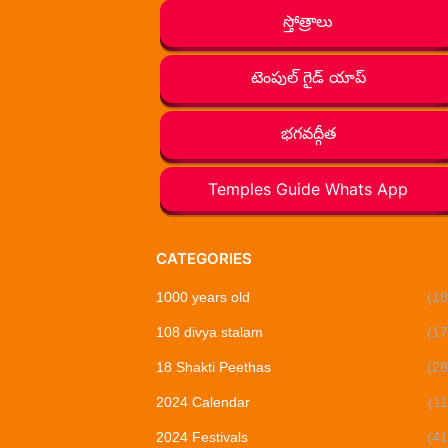
స్తోత్రాలు
టెంపుల్ గైడ్ యాప్
భగవద్గీత
Temples Guide Whats App
CATEGORIES
1000 years old
(18
108 divya stalam
(17
18 Shakti Peethas
(28
2024 Calendar
(11
2024 Festivals
(41