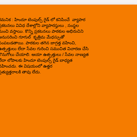
గమనిక : హిందూ టెంపుల్స్ గైడ్ లో కనిపించే వ్యాపార
్రకటనలు వివిధ దేశాల్లోని వ్యాపారస్తులు , సంస్థల
నుంచి వస్తాయి. కొన్ని ప్రకటనలు పాఠకుల అభిరుచిని
అనుసరించి గూగుల్ కృత్రిమ మేధస్సుతో
పంపబడతాయి. పాఠకుల తగిన జాగ్రత్త వహించి,
ఉత్పత్తులు లేదా సేవల గురించి సముచిత విచారణ చేసి
కొనుగోలు చేయాలి. ఆయా ఉత్పత్తులు / సేవల నాణ్యత
లేదా లోపాలకు హిందూ టెంపుల్స్ గైడ్ బాధ్యత
వహించదు. ఈ విషయంలో ఉత్తర
్రత్యుత్తరాలకి తావు లేదు.