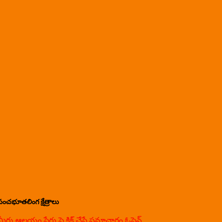
పంచభూతలింగ క్షేత్రాలు
మీరు ఆలయం పేరు పై క్లిక్ చేస్తే సమాచారం ఓపెన్