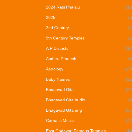
2024 Rasi Phalalu
(16
2025
(3
2nd Century
(1
9th Century Temples
(1
A.P Districts
(17
Andhra Pradesh
(5
Astrology
(38
Baby Names
(22
Bhagavad Gita
(91
Bhagavad Gita Audio
(8
Bhagavad Gita eng
(64
Carnatic Music
(47
East Godavari Famous Temples
(14