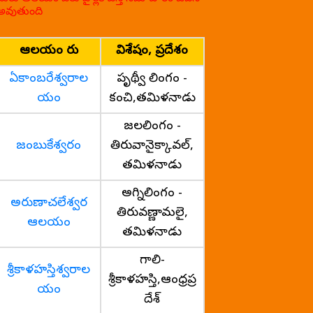
అవుతుంది
ఆలయం పేరు
విశేషం, ప్రదేశం
ఏకాంబరేశ్వరాల
పృథ్వీ లింగం -
యం
కంచి,తమిళనాడు
జలలింగం -
జంబుకేశ్వరం
తిరువానైక్కావల్,
తమిళనాడు
అగ్నిలింగం -
అరుణాచలేశ్వర
తిరువణ్ణామలై,
ఆలయం
తమిళనాడు
గాలి-
శ్రీకాళహస్తిశ్వరాల
శ్రీకాళహస్తి,ఆంధ్రప్ర
యం
దేశ్