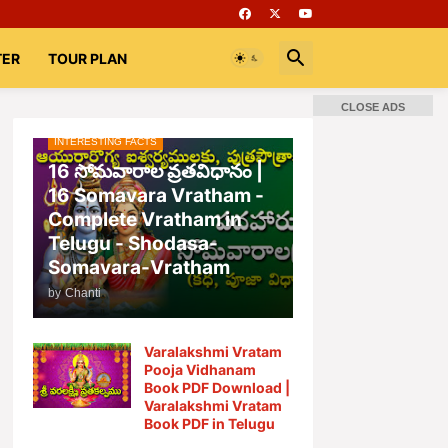
TER
TOUR PLAN
CLOSE ADS
INTERESTING FACTS
16 సోమవారాల వ్రతవిధానం |
16 Somavara Vratham -
Complete Vratham in
Telugu - Shodasa-
Somavara-Vratham
by
Chanti
Varalakshmi Vratam
Pooja Vidhanam
Book PDF Download |
Varalakshmi Vratam
Book PDF in Telugu