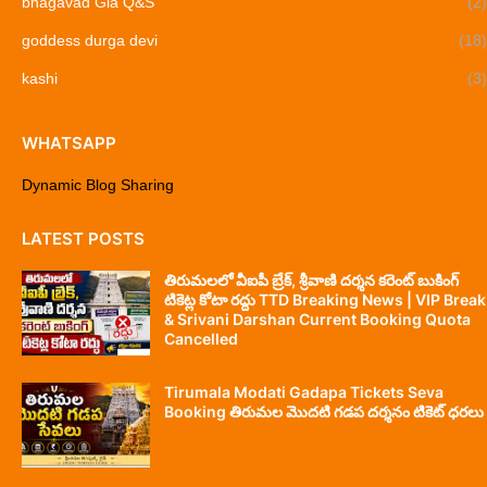
bhagavad Gia Q&S
(2)
goddess durga devi
(18)
kashi
(3)
WHATSAPP
Dynamic Blog Sharing
LATEST POSTS
తిరుమలలో వీఐపీ బ్రేక్, శ్రీవాణి దర్శన కరెంట్ బుకింగ్
టికెట్ల కోటా రద్దు TTD Breaking News | VIP Break
& Srivani Darshan Current Booking Quota
Cancelled
Tirumala Modati Gadapa Tickets Seva
Booking తిరుమల మొదటి గడప దర్శనం టికెట్ ధరలు