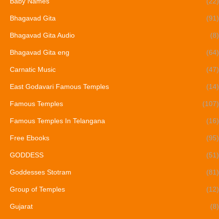
Baby Names
(22)
Bhagavad Gita
(91)
Bhagavad Gita Audio
(8)
Bhagavad Gita eng
(64)
Carnatic Music
(47)
East Godavari Famous Temples
(14)
Famous Temples
(107)
Famous Temples In Telangana
(16)
Free Ebooks
(95)
GODDESS
(51)
Goddesses Stotram
(81)
Group of Temples
(12)
Gujarat
(8)