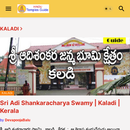
KALADI
KALADI
Sri Adi Shankaracharya Swamy | Kaladi |
Kerala
by
DevapoojaBalu
శ్రీ ఆది శంకరాచార్య స్వామి , కాలడి , కేరళ : ఆ కైలాస శంభుదేవుడు అయినా