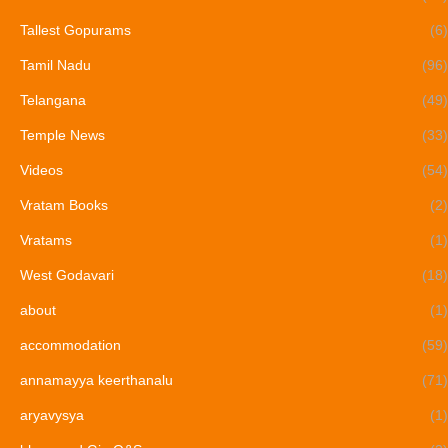
Tallest Gopurams
(6)
Tamil Nadu
(96)
Telangana
(49)
Temple News
(33)
Videos
(54)
Vratam Books
(2)
Vratams
(1)
West Godavari
(18)
about
(1)
accommodation
(59)
annamayya keerthanalu
(71)
aryavysya
(1)