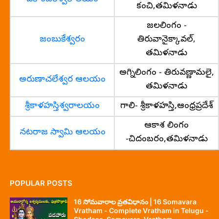
కంచి,తమిళనాడు
జలలింగం -
జంబుకేశ్వరం
తిరువానైక్కావల్,
తమిళనాడు
అగ్నిలింగం - తిరువణ్ణామలై,
అరుణాచలేశ్వర ఆలయం
తమిళనాడు
శ్రీకాళహస్తిశ్వరాలయం
గాలి- శ్రీకాళహస్తి,ఆంధ్రప్రదేశ్
ఆకాశ లింగం
నటరాజ స్వామి ఆలయం
-చిదంబరం,తమిళనాడు
POPULAR POSTS
16 సోమవారాల వ్రతవిధానం | 16 Somavara
Vratham - Complete Vratham in Telugu -