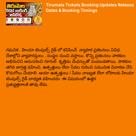
Tirumala Tickets Booking Updates Release
Dates & Booking Timings
గమనిక : హిందూ టెంపుల్స్ గైడ్ లో కనిపించే వ్యాపార ప్రకటనలు వివిధ
దేశాల్లోని వ్యాపారస్తులు , సంస్థల నుంచి వస్తాయి. కొన్ని ప్రకటనలు పాఠకుల
అభిరుచిని అనుసరించి గూగుల్ కృత్రిమ మేధస్సుతో పంపబడతాయి. పాఠకుల
తగిన జాగ్రత్త వహించి, ఉత్పత్తులు లేదా సేవల గురించి సముచిత విచారణ చేసి
కొనుగోలు చేయాలి. ఆయా ఉత్పత్తులు / సేవల నాణ్యత లేదా లోపాలకు హిందూ
టెంపుల్స్ గైడ్ బాధ్యత వహించదు. ఈ విషయంలో ఉత్తర
ప్రత్యుత్తరాలకి తావు లేదు.