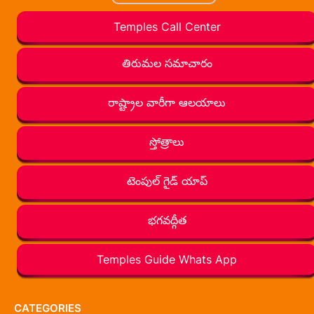
Temples Call Center
తిరుమల సమాచారం
రాష్ట్రాల వారీగా ఆలయాలు
స్తోత్రాలు
టెంపుల్ గైడ్ యాప్
భగవద్గీత
Temples Guide Whats App
CATEGORIES