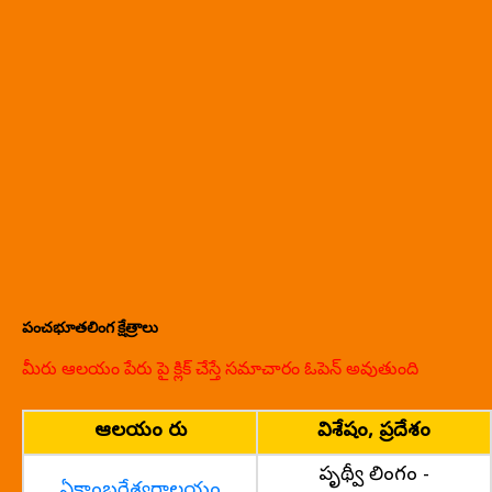
పంచభూతలింగ క్షేత్రాలు
మీరు ఆలయం పేరు పై క్లిక్ చేస్తే సమాచారం ఓపెన్ అవుతుంది
ఆలయం పేరు
విశేషం, ప్రదేశం
పృథ్వీ లింగం -
ఏకాంబరేశ్వరాలయం