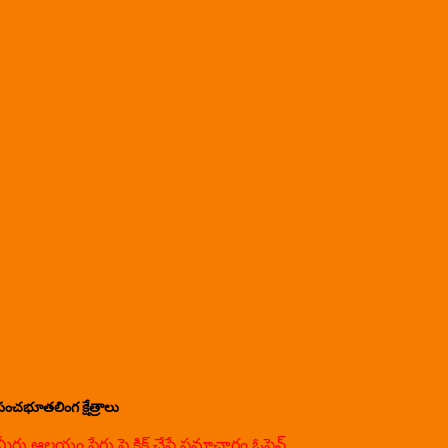
పంచభూతలింగ క్షేత్రాలు
మీరు ఆలయం పేరు పై క్లిక్ చేస్తే సమాచారం ఓపెన్