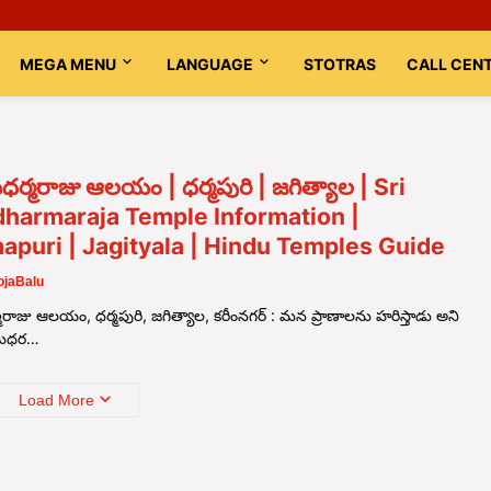
MEGA MENU
LANGUAGE
STOTRAS
CALL CEN
ధర్మరాజు ఆలయం | ధర్మపురి | జగిత్యాల | Sri
harmaraja Temple Information |
puri | Jagityala | Hindu Temples Guide
jaBalu
మరాజు ఆలయం, ధర్మపురి, జగిత్యాల, కరీంనగర్ : మన ప్రాణాలను హరిస్తాడు అని
మధర…
Load More