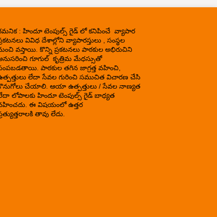
గమనిక : హిందూ టెంపుల్స్ గైడ్ లో కనిపించే వ్యాపార
్రకటనలు వివిధ దేశాల్లోని వ్యాపారస్తులు , సంస్థల
నుంచి వస్తాయి. కొన్ని ప్రకటనలు పాఠకుల అభిరుచిని
అనుసరించి గూగుల్ కృత్రిమ మేధస్సుతో
పంపబడతాయి. పాఠకుల తగిన జాగ్రత్త వహించి,
ఉత్పత్తులు లేదా సేవల గురించి సముచిత విచారణ చేసి
కొనుగోలు చేయాలి. ఆయా ఉత్పత్తులు / సేవల నాణ్యత
లేదా లోపాలకు హిందూ టెంపుల్స్ గైడ్ బాధ్యత
వహించదు. ఈ విషయంలో ఉత్తర
్రత్యుత్తరాలకి తావు లేదు.