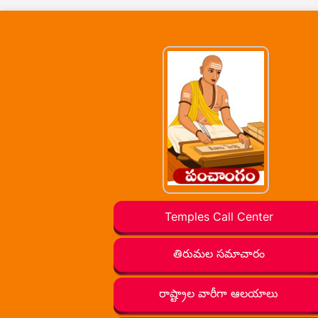
Temples Call Center
తిరుమల సమాచారం
రాష్ట్రాల వారీగా ఆలయాలు