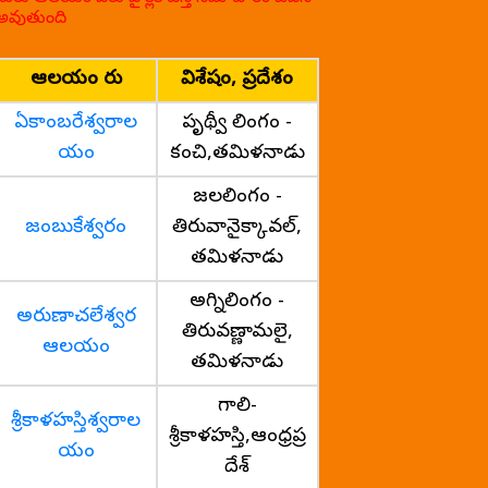
అవుతుంది
ఆలయం పేరు
విశేషం, ప్రదేశం
ఏకాంబరేశ్వరాల
పృథ్వీ లింగం -
యం
కంచి,తమిళనాడు
జలలింగం -
జంబుకేశ్వరం
తిరువానైక్కావల్,
తమిళనాడు
అగ్నిలింగం -
అరుణాచలేశ్వర
తిరువణ్ణామలై,
ఆలయం
తమిళనాడు
గాలి-
శ్రీకాళహస్తిశ్వరాల
శ్రీకాళహస్తి,ఆంధ్రప్ర
యం
దేశ్