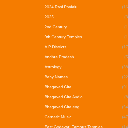
2024 Rasi Phalalu
(16
2025
(3
2nd Century
(1
9th Century Temples
(1
A.P Districts
(17
Andhra Pradesh
(5
Astrology
(38
Baby Names
(22
Bhagavad Gita
(91
Bhagavad Gita Audio
(8
Bhagavad Gita eng
(64
Carnatic Music
(47
East Godavari Famous Temples
(14