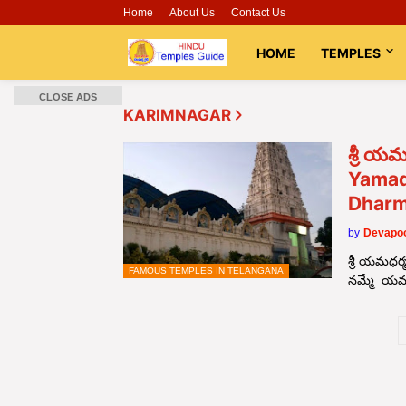
Home
About Us
Contact Us
HOME
TEMPLES
CLOSE ADS
KARIMNAGAR
శ్రీ యమ
Yamad
Dharma
by
Devapoo
శ్రీ యమధర్
FAMOUS TEMPLES IN TELANGANA
నమ్మే య