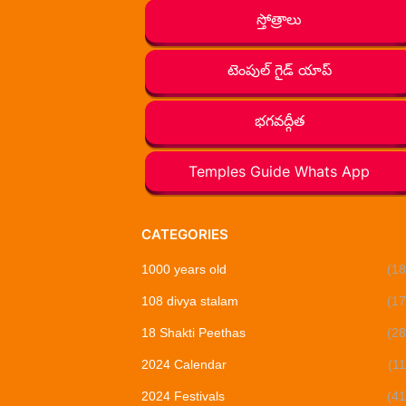
స్తోత్రాలు
టెంపుల్ గైడ్ యాప్
భగవద్గీత
Temples Guide Whats App
CATEGORIES
1000 years old
(18
108 divya stalam
(17
18 Shakti Peethas
(28
2024 Calendar
(11
2024 Festivals
(41