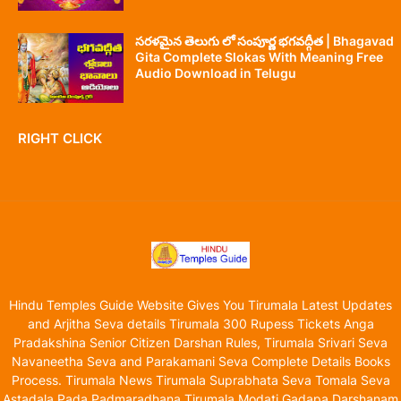
సరళమైన తెలుగు లో సంపూర్ణ భగవద్గీత | Bhagavad
Gita Complete Slokas With Meaning Free
Audio Download in Telugu
RIGHT CLICK
Hindu Temples Guide Website Gives You Tirumala Latest Updates
and Arjitha Seva details Tirumala 300 Rupess Tickets Anga
Pradakshina Senior Citizen Darshan Rules, Tirumala Srivari Seva
Navaneetha Seva and Parakamani Seva Complete Details Books
Process. Tirumala News Tirumala Suprabhata Seva Tomala Seva
Astadala Pada Padmaradhana Tirumala Modati Gadapa Darshanam