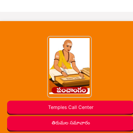
Temples Call Center
తిరుమల సమాచారం