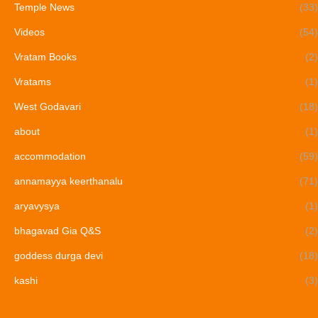
Temple News
(33)
Videos
(54)
Vratam Books
(2)
Vratams
(1)
West Godavari
(18)
about
(1)
accommodation
(59)
annamayya keerthanalu
(71)
aryavysya
(1)
bhagavad Gia Q&S
(2)
goddess durga devi
(18)
kashi
(3)