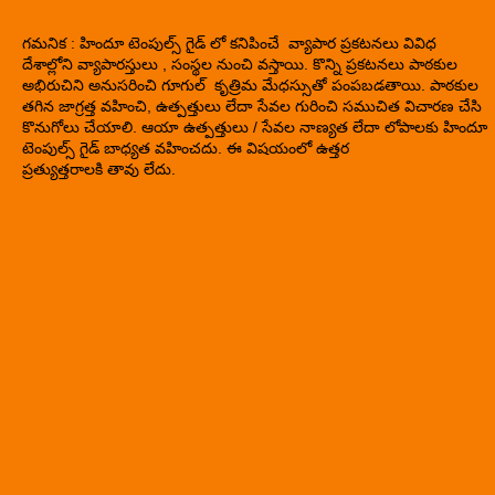
గమనిక : హిందూ టెంపుల్స్ గైడ్ లో కనిపించే వ్యాపార ప్రకటనలు వివిధ
దేశాల్లోని వ్యాపారస్తులు , సంస్థల నుంచి వస్తాయి. కొన్ని ప్రకటనలు పాఠకుల
అభిరుచిని అనుసరించి గూగుల్ కృత్రిమ మేధస్సుతో పంపబడతాయి. పాఠకుల
తగిన జాగ్రత్త వహించి, ఉత్పత్తులు లేదా సేవల గురించి సముచిత విచారణ చేసి
కొనుగోలు చేయాలి. ఆయా ఉత్పత్తులు / సేవల నాణ్యత లేదా లోపాలకు హిందూ
టెంపుల్స్ గైడ్ బాధ్యత వహించదు. ఈ విషయంలో ఉత్తర
ప్రత్యుత్తరాలకి తావు లేదు.