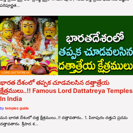
పరిపూర్ణత…
LORD DATTATREYA
భారత దేశంలో తప్పక చూడవలసిన దత్తాత్రేయ
క్షేత్రములు..!! Famous Lord Dattatreya Temples
In India
by
temples guide
మన భారత దేశంలో దత్త క్షేత్రములు..!! దత్తావతారం.. 1. పిఠాపురం దత్తుని ప్రదమ
దత్తావతారం శ్రీపాద శ…