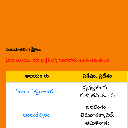
పంచభూతలింగ క్షేత్రాలు
మీరు ఆలయం పేరు పై క్లిక్ చేస్తే సమాచారం ఓపెన్ అవుతుంది
ఆలయం పేరు
విశేషం, ప్రదేశం
పృథ్వీ లింగం -
ఏకాంబరేశ్వరాలయం
కంచి,తమిళనాడు
జలలింగం -
జంబుకేశ్వరం
తిరువానైక్కావల్,
తమిళనాడు