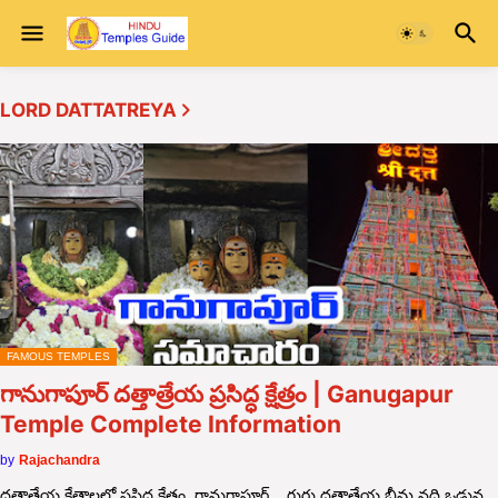
LORD DATTATREYA
FAMOUS TEMPLES
గానుగాపూర్ దత్తాత్రేయ ప్రసిద్ధ క్షేత్రం | Ganugapur
Temple Complete Information
by
Rajachandra
దత్తాత్రేయ క్షేత్రాలలో ప్రసిద్ధ క్షేత్రం గానుగాపూర్ , గురు దత్తాత్రేయ భీమ నది ఒడ్డున