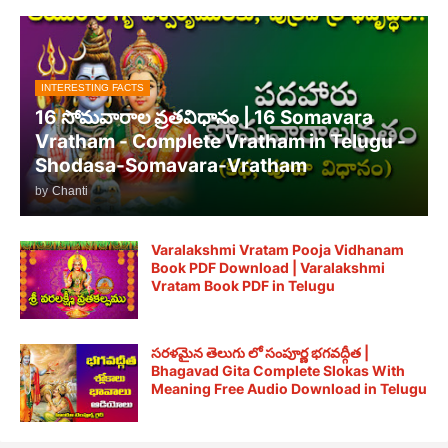
INTERESTING FACTS
16 సోమవారాల వ్రతవిధానం | 16 Somavara
Vratham - Complete Vratham in Telugu -
Shodasa-Somavara-Vratham
by
Chanti
Varalakshmi Vratam Pooja Vidhanam
Book PDF Download | Varalakshmi
Vratam Book PDF in Telugu
సరళమైన తెలుగు లో సంపూర్ణ భగవద్గీత |
Bhagavad Gita Complete Slokas With
Meaning Free Audio Download in Telugu