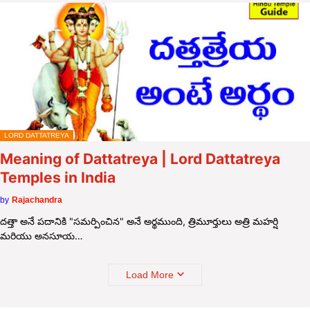
LORD DATTATREYA
Meaning of Dattatreya | Lord Dattatreya
Temples in India
by
Rajachandra
దత్తా అనే పదానికి "సమర్పించిన" అనే అర్థముంది, త్రిమూర్తులు అత్రి మహర్షి
మరియు అనసూయ…
Load More