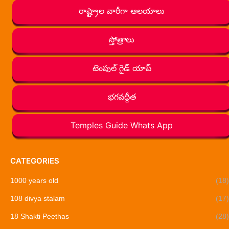
రాష్ట్రాల వారీగా ఆలయాలు
స్తోత్రాలు
టెంపుల్ గైడ్ యాప్
భగవద్గీత
Temples Guide Whats App
CATEGORIES
1000 years old
(18)
108 divya stalam
(17)
18 Shakti Peethas
(28)