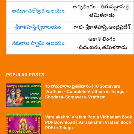
అగ్నిలింగం - తిరువణ్ణామలై,
అరుణాచలేశ్వర ఆలయం
తమిళనాడు
శ్రీకాళహస్తిశ్వరాలయం
గాలి- శ్రీకాళహస్తి,ఆంధ్రప్రదేశ్
ఆకాశ లింగం
నటరాజ స్వామి ఆలయం
-చిదంబరం,తమిళనాడు
POPULAR POSTS
16 సోమవారాల వ్రతవిధానం | 16 Somavara
Vratham - Complete Vratham in Telugu -
Shodasa-Somavara-Vratham
Varalakshmi Vratam Pooja Vidhanam Book
PDF Download | Varalakshmi Vratam Book
PDF in Telugu