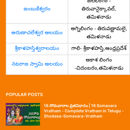
జలలింగం -
జంబుకేశ్వరం
తిరువానైక్కావల్,
తమిళనాడు
అగ్నిలింగం - తిరువణ్ణామలై,
అరుణాచలేశ్వర ఆలయం
తమిళనాడు
శ్రీకాళహస్తిశ్వరాలయం
గాలి- శ్రీకాళహస్తి,ఆంధ్రప్రదేశ్
ఆకాశ లింగం
నటరాజ స్వామి ఆలయం
-చిదంబరం,తమిళనాడు
POPULAR POSTS
16 సోమవారాల వ్రతవిధానం | 16 Somavara
Vratham - Complete Vratham in Telugu -
Shodasa-Somavara-Vratham