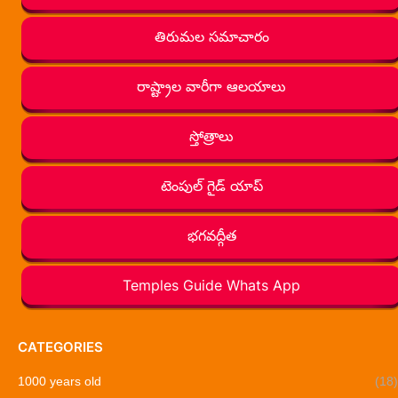
తిరుమల సమాచారం
రాష్ట్రాల వారీగా ఆలయాలు
స్తోత్రాలు
టెంపుల్ గైడ్ యాప్
భగవద్గీత
Temples Guide Whats App
CATEGORIES
1000 years old
(18)