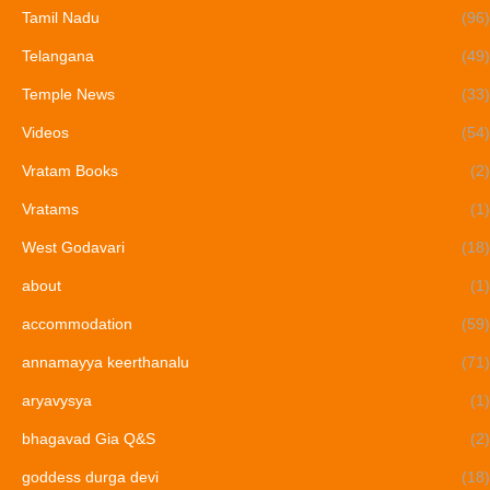
Tamil Nadu
(96)
Telangana
(49)
Temple News
(33)
Videos
(54)
Vratam Books
(2)
Vratams
(1)
West Godavari
(18)
about
(1)
accommodation
(59)
annamayya keerthanalu
(71)
aryavysya
(1)
bhagavad Gia Q&S
(2)
goddess durga devi
(18)