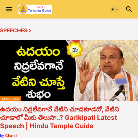
SPEECHES
SPEECHES
ఉద‌యం నిద్ర‌లేవ‌గానే వేటిని చూడ‌కూడదో, వేటిని
చూడాలో మీకు తెలుసా..? Garikipati Latest
Speech | Hindu Temple Guide
by
Chanti