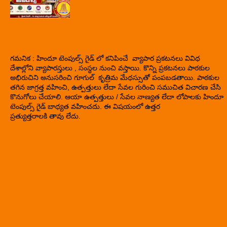
గమనిక : హిందూ టెంపుల్స్ గైడ్ లో కనిపించే వ్యాపార ప్రకటనలు వివిధ
దేశాల్లోని వ్యాపారస్తులు , సంస్థల నుంచి వస్తాయి. కొన్ని ప్రకటనలు పాఠకుల
అభిరుచిని అనుసరించి గూగుల్ కృత్రిమ మేధస్సుతో పంపబడతాయి. పాఠకుల
తగిన జాగ్రత్త వహించి, ఉత్పత్తులు లేదా సేవల గురించి సముచిత విచారణ చేసి
కొనుగోలు చేయాలి. ఆయా ఉత్పత్తులు / సేవల నాణ్యత లేదా లోపాలకు హిందూ
టెంపుల్స్ గైడ్ బాధ్యత వహించదు. ఈ విషయంలో ఉత్తర
ప్రత్యుత్తరాలకి తావు లేదు.