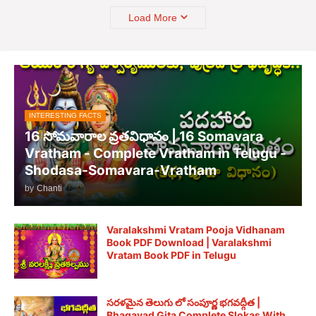
Load More
INTERESTING FACTS
16 సోమవారాల వ్రతవిధానం | 16 Somavara
Vratham - Complete Vratham in Telugu -
Shodasa-Somavara-Vratham
by
Chanti
Varalakshmi Vratam Pooja Vidhanam
Book PDF Download | Varalakshmi
Vratam Book PDF in Telugu
సరళమైన తెలుగు లో సంపూర్ణ భగవద్గీత |
Bhagavad Gita Complete Slokas With