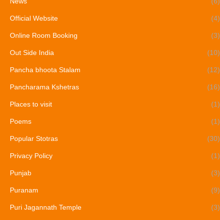
News
(6)
Official Website
(4)
Online Room Booking
(3)
Out Side India
(10)
Pancha bhoota Stalam
(12)
Pancharama Kshetras
(16)
Places to visit
(1)
Poems
(1)
Popular Stotras
(30)
Privacy Policy
(1)
Punjab
(3)
Puranam
(9)
Puri Jagannath Temple
(3)