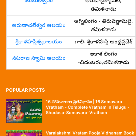
జంబుకేశ్వరం
తిరువానైక్కావల్,
తమిళనాడు
అగ్నిలింగం - తిరువణ్ణామలై,
అరుణాచలేశ్వర ఆలయం
తమిళనాడు
శ్రీకాళహస్తిశ్వరాలయం
గాలి- శ్రీకాళహస్తి,ఆంధ్రప్రదేశ్
ఆకాశ లింగం
నటరాజ స్వామి ఆలయం
-చిదంబరం,తమిళనాడు
POPULAR POSTS
16 సోమవారాల వ్రతవిధానం | 16 Somavara
Vratham - Complete Vratham in Telugu -
Shodasa-Somavara-Vratham
Varalakshmi Vratam Pooja Vidhanam Book