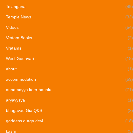
Telangana
(49)
Temple News
(33)
Videos
(54)
Vratam Books
(2)
Vratams
(1)
West Godavari
(18)
about
(1)
accommodation
(59)
annamayya keerthanalu
(71)
aryavysya
(1)
bhagavad Gia Q&S
(2)
goddess durga devi
(18)
kashi
(3)