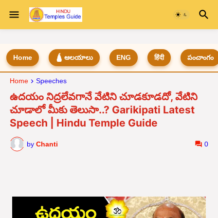
Home
🛕 ఆలయాలు
ENG
हिंदी
పంచాంగం
Home
Speeches
ఉద‌యం నిద్ర‌లేవ‌గానే వేటిని చూడ‌కూడదో, వేటిని
చూడాలో మీకు తెలుసా..? Garikipati Latest
Speech | Hindu Temple Guide
by
Chanti
0