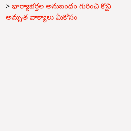
>
భార్యాభర్తల అనుబంధం గురించి కొన్ని
అమృత వాక్యాలు మీకోసం