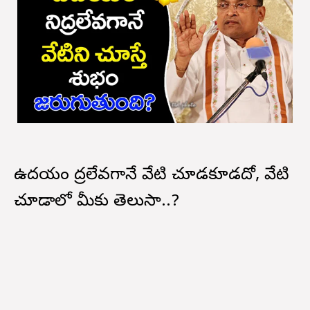
ఉద‌యం నిద్ర‌లేవ‌గానే వేటిని చూడ‌కూడదో, వేటిని
చూడాలో మీకు తెలుసా..?