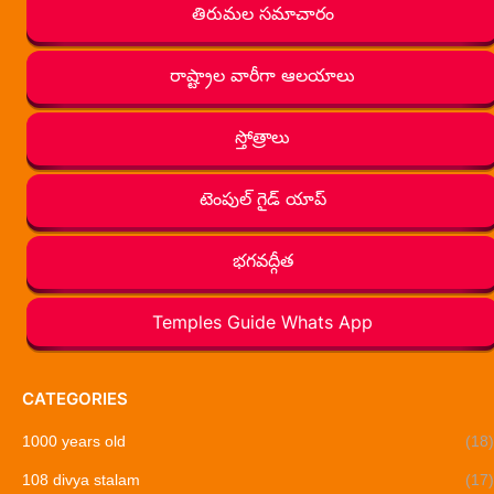
తిరుమల సమాచారం
రాష్ట్రాల వారీగా ఆలయాలు
స్తోత్రాలు
టెంపుల్ గైడ్ యాప్
భగవద్గీత
Temples Guide Whats App
CATEGORIES
1000 years old
(18)
108 divya stalam
(17)