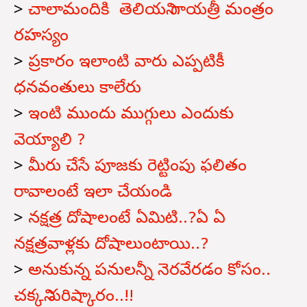
>
చాలామందికి తెలియని గాయత్రీ మంత్రం
రహస్యం
>
ప్రకారం ఇలాంటి వారు ఎప్పటికీ
ధనవంతులు కాలేరు
>
ఇంటి ముందు ముగ్గులు ఎందుకు
వెయ్యాలి ?
>
మీరు చేసే పూజకు రెట్టింపు ఫలితం
రావాలంటే ఇలా చేయండి
>
నక్షత్ర దోషాలంటే ఏమిటి..?ఏ ఏ
నక్షత్రవాళ్లకు దోషాలుంటాయి..?
>
అనుకున్న పనులన్నీ నెరవేరడం కోసం..
చక్కని పరిష్కారం..!!