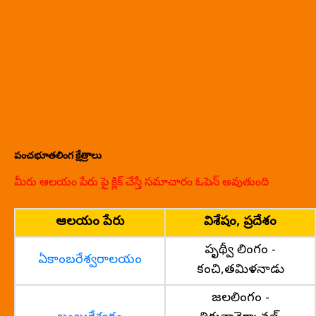
పంచభూతలింగ క్షేత్రాలు
మీరు ఆలయం పేరు పై క్లిక్ చేస్తే సమాచారం ఓపెన్ అవుతుంది
ఆలయం పేరు
విశేషం, ప్రదేశం
పృథ్వీ లింగం -
ఏకాంబరేశ్వరాలయం
కంచి,తమిళనాడు
జలలింగం -