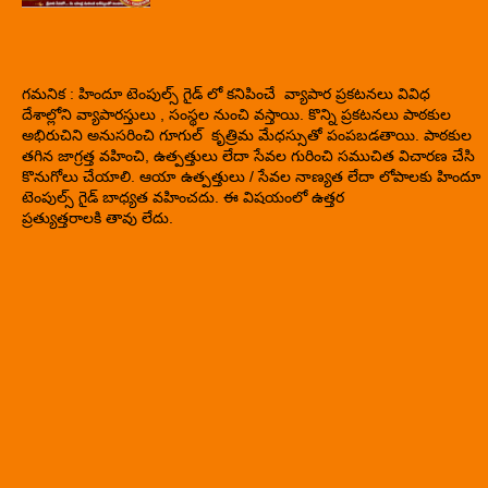
గమనిక : హిందూ టెంపుల్స్ గైడ్ లో కనిపించే వ్యాపార ప్రకటనలు వివిధ
దేశాల్లోని వ్యాపారస్తులు , సంస్థల నుంచి వస్తాయి. కొన్ని ప్రకటనలు పాఠకుల
అభిరుచిని అనుసరించి గూగుల్ కృత్రిమ మేధస్సుతో పంపబడతాయి. పాఠకుల
తగిన జాగ్రత్త వహించి, ఉత్పత్తులు లేదా సేవల గురించి సముచిత విచారణ చేసి
కొనుగోలు చేయాలి. ఆయా ఉత్పత్తులు / సేవల నాణ్యత లేదా లోపాలకు హిందూ
టెంపుల్స్ గైడ్ బాధ్యత వహించదు. ఈ విషయంలో ఉత్తర
ప్రత్యుత్తరాలకి తావు లేదు.