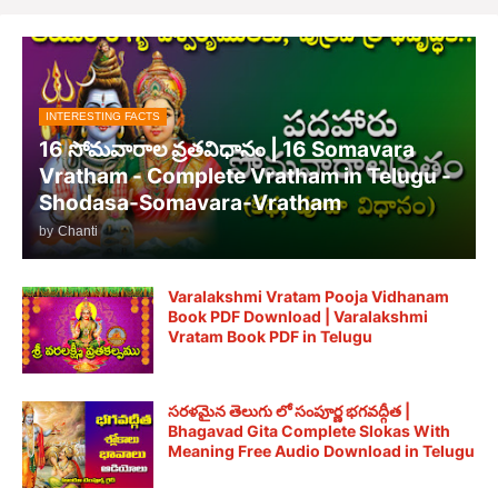
INTERESTING FACTS
16 సోమవారాల వ్రతవిధానం | 16 Somavara
Vratham - Complete Vratham in Telugu -
Shodasa-Somavara-Vratham
by
Chanti
Varalakshmi Vratam Pooja Vidhanam
Book PDF Download | Varalakshmi
Vratam Book PDF in Telugu
సరళమైన తెలుగు లో సంపూర్ణ భగవద్గీత |
Bhagavad Gita Complete Slokas With
Meaning Free Audio Download in Telugu