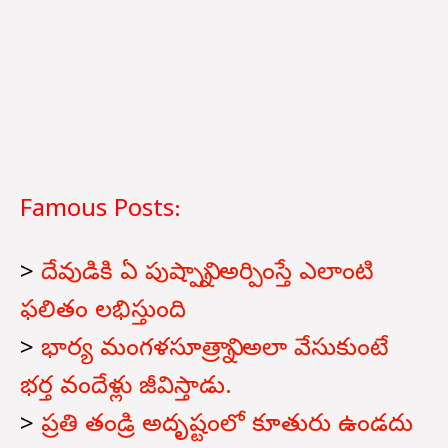
Famous Posts:
>
దేవుడికి ఏ పుష్పాన్ని అర్పింస్తే ఎలాంటి
ఫలితం లభిస్తుంది
>
భార్య మంగళసూత్రాన్ని అలా వేసుకుంటే
భర్త వందేళ్లు జీవిస్తాడు.
>
ప్రతి తండ్రి అదృష్టంలో కూతురు ఉండదు