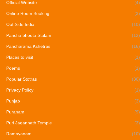
Official Website
(4)
Online Room Booking
(3)
Out Side India
(10)
Pancha bhoota Stalam
(12)
Pancharama Kshetras
(16)
Places to visit
(1)
Poems
(1)
Popular Stotras
(30)
Privacy Policy
(1)
Punjab
(3)
Puranam
(9)
Puri Jagannath Temple
(3)
Ramayanam
(10)