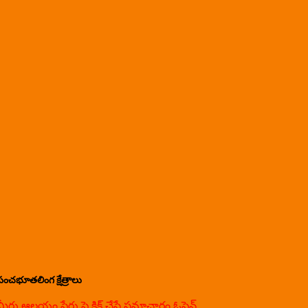
పంచభూతలింగ క్షేత్రాలు
మీరు ఆలయం పేరు పై క్లిక్ చేస్తే సమాచారం ఓపెన్