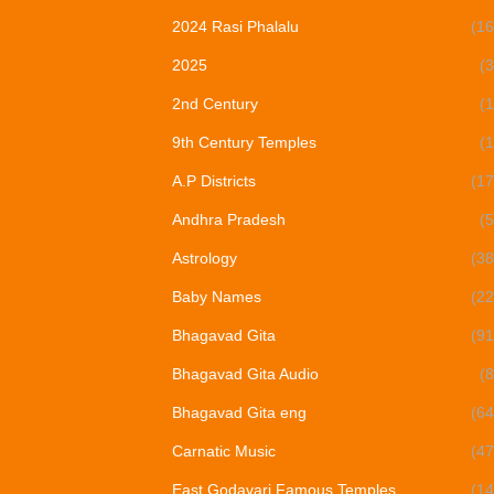
2024 Rasi Phalalu
(16
2025
(3
2nd Century
(1
9th Century Temples
(1
A.P Districts
(17
Andhra Pradesh
(5
Astrology
(38
Baby Names
(22
Bhagavad Gita
(91
Bhagavad Gita Audio
(8
Bhagavad Gita eng
(64
Carnatic Music
(47
East Godavari Famous Temples
(14