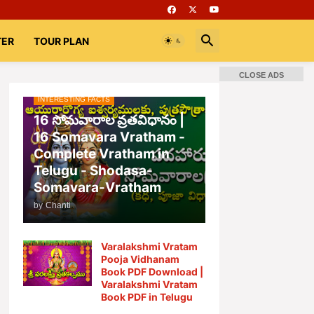
TER
TOUR PLAN
CLOSE ADS
INTERESTING FACTS
16 సోమవారాల వ్రతవిధానం |
16 Somavara Vratham -
Complete Vratham in
Telugu - Shodasa-
Somavara-Vratham
by
Chanti
Varalakshmi Vratam
Pooja Vidhanam
Book PDF Download |
Varalakshmi Vratam
Book PDF in Telugu