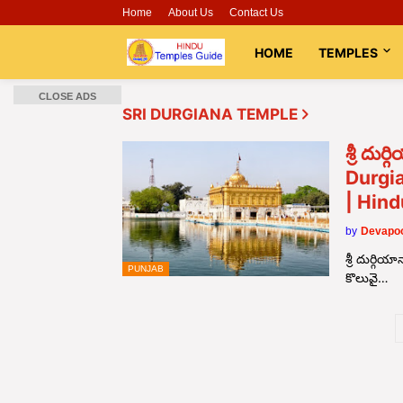
Home
About Us
Contact Us
HOME
TEMPLES
CLOSE ADS
SRI DURGIANA TEMPLE
శ్రీ దు
Durgia
| Hin
by
Devapoo
శ్రీ దుర్గి
PUNJAB
కొలువై…