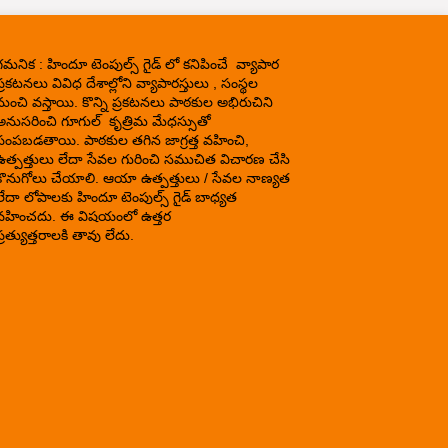
గమనిక : హిందూ టెంపుల్స్ గైడ్ లో కనిపించే వ్యాపార
్రకటనలు వివిధ దేశాల్లోని వ్యాపారస్తులు , సంస్థల
నుంచి వస్తాయి. కొన్ని ప్రకటనలు పాఠకుల అభిరుచిని
అనుసరించి గూగుల్ కృత్రిమ మేధస్సుతో
పంపబడతాయి. పాఠకుల తగిన జాగ్రత్త వహించి,
ఉత్పత్తులు లేదా సేవల గురించి సముచిత విచారణ చేసి
కొనుగోలు చేయాలి. ఆయా ఉత్పత్తులు / సేవల నాణ్యత
లేదా లోపాలకు హిందూ టెంపుల్స్ గైడ్ బాధ్యత
వహించదు. ఈ విషయంలో ఉత్తర
్రత్యుత్తరాలకి తావు లేదు.