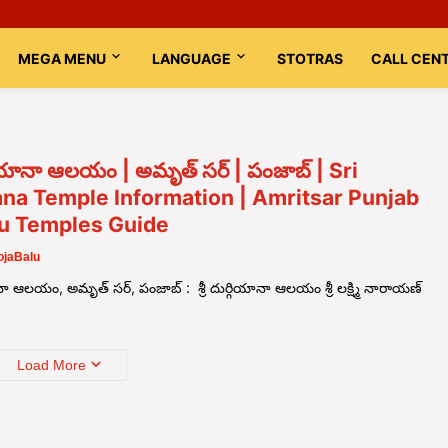
MEGA MENU
LANGUAGE
STOTRAS
CALL CEN
ర్గియానా ఆలయం | అమృత్ సర్ | పంజాబ్ | Sri
na Temple Information | Amritsar Punjab
du Temples Guide
jaBalu
యానా ఆలయం, అమృత్ సర్, పంజాబ్ : శ్రీ దుర్గియానా ఆలయం శ్రీ లక్ష్మి నారాయణ్
Load More