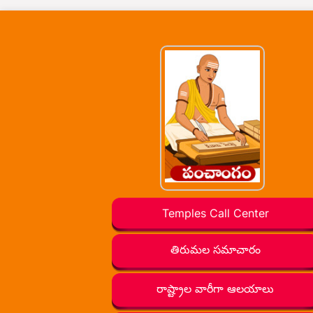
Temples Call Center
తిరుమల సమాచారం
రాష్ట్రాల వారీగా ఆలయాలు