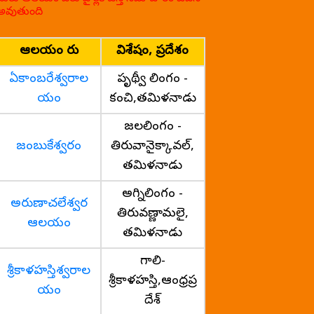
అవుతుంది
ఆలయం పేరు
విశేషం, ప్రదేశం
ఏకాంబరేశ్వరాల
పృథ్వీ లింగం -
యం
కంచి,తమిళనాడు
జలలింగం -
జంబుకేశ్వరం
తిరువానైక్కావల్,
తమిళనాడు
అగ్నిలింగం -
అరుణాచలేశ్వర
తిరువణ్ణామలై,
ఆలయం
తమిళనాడు
గాలి-
శ్రీకాళహస్తిశ్వరాల
శ్రీకాళహస్తి,ఆంధ్రప్ర
యం
దేశ్