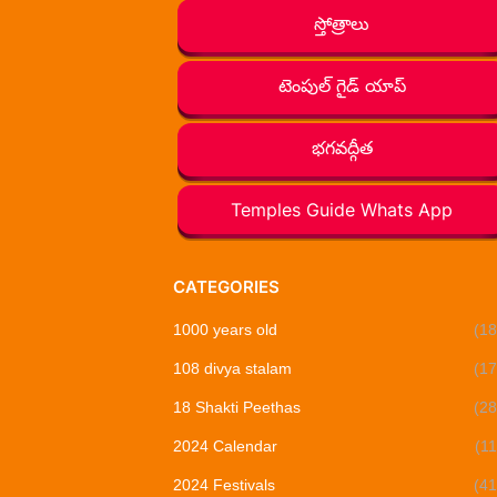
స్తోత్రాలు
టెంపుల్ గైడ్ యాప్
భగవద్గీత
Temples Guide Whats App
CATEGORIES
1000 years old
(18
108 divya stalam
(17
18 Shakti Peethas
(28
2024 Calendar
(11
2024 Festivals
(41