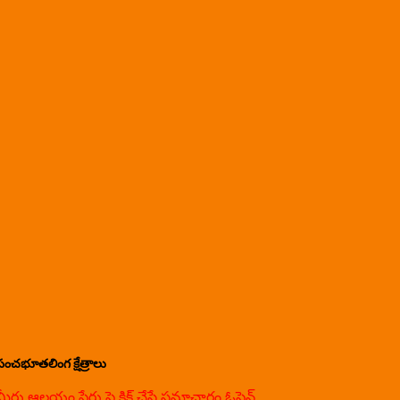
పంచభూతలింగ క్షేత్రాలు
మీరు ఆలయం పేరు పై క్లిక్ చేస్తే సమాచారం ఓపెన్