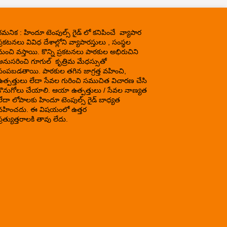
గమనిక : హిందూ టెంపుల్స్ గైడ్ లో కనిపించే వ్యాపార
్రకటనలు వివిధ దేశాల్లోని వ్యాపారస్తులు , సంస్థల
నుంచి వస్తాయి. కొన్ని ప్రకటనలు పాఠకుల అభిరుచిని
అనుసరించి గూగుల్ కృత్రిమ మేధస్సుతో
పంపబడతాయి. పాఠకుల తగిన జాగ్రత్త వహించి,
ఉత్పత్తులు లేదా సేవల గురించి సముచిత విచారణ చేసి
కొనుగోలు చేయాలి. ఆయా ఉత్పత్తులు / సేవల నాణ్యత
లేదా లోపాలకు హిందూ టెంపుల్స్ గైడ్ బాధ్యత
వహించదు. ఈ విషయంలో ఉత్తర
్రత్యుత్తరాలకి తావు లేదు.