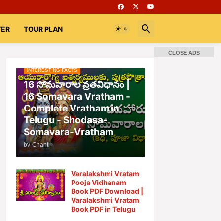
TER
TOUR PLAN
CLOSE ADS
INTERESTING FACTS
16 సోమవారాల వ్రతవిధానం |
16 Somavara Vratham -
Complete Vratham in
Telugu - Shodasa-
Somavara-Vratham
by
Chanti
Varalakshmi Vratam
Pooja Vidhanam
Book PDF Download |
Varalakshmi Vratam
Book PDF in Telugu