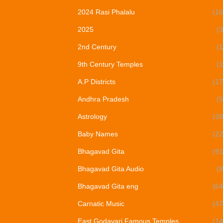
2024 Rasi Phalalu
(16
2025
(3
2nd Century
(1
9th Century Temples
(1
A.P Districts
(17
Andhra Pradesh
(5
Astrology
(38
Baby Names
(22
Bhagavad Gita
(91
Bhagavad Gita Audio
(8
Bhagavad Gita eng
(64
Carnatic Music
(47
East Godavari Famous Temples
(14