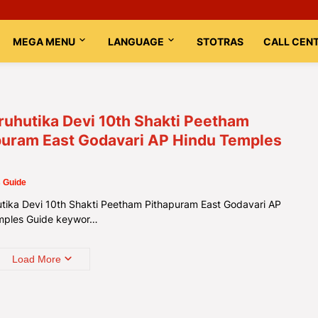
MEGA MENU
LANGUAGE
STOTRAS
CALL CEN
ruhutika Devi 10th Shakti Peetham
puram East Godavari AP Hindu Temples
 Guide
utika Devi 10th Shakti Peetham Pithapuram East Godavari AP
mples Guide keywor…
Load More