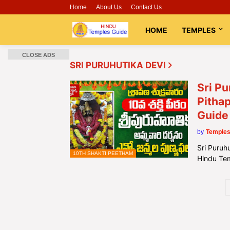
Home
About Us
Contact Us
HOME
TEMPLES
CLOSE ADS
SRI PURUHUTIKA DEVI
Sri Pu
Pitha
Guide
by
Temples
Sri Puruh
10TH SHAKTI PEETHAM
Hindu Te