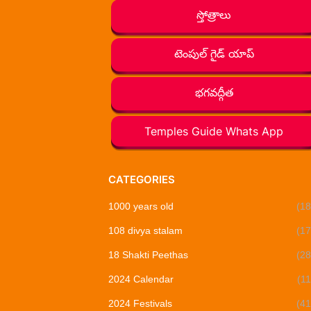
స్తోత్రాలు
టెంపుల్ గైడ్ యాప్
భగవద్గీత
Temples Guide Whats App
CATEGORIES
1000 years old
(18
108 divya stalam
(17
18 Shakti Peethas
(28
2024 Calendar
(11
2024 Festivals
(41