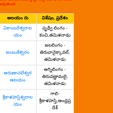
అవుతుంది
ఆలయం పేరు
విశేషం, ప్రదేశం
ఏకాంబరేశ్వరాల
పృథ్వీ లింగం -
యం
కంచి,తమిళనాడు
జలలింగం -
జంబుకేశ్వరం
తిరువానైక్కావల్,
తమిళనాడు
అగ్నిలింగం -
అరుణాచలేశ్వర
తిరువణ్ణామలై,
ఆలయం
తమిళనాడు
గాలి-
శ్రీకాళహస్తిశ్వరాల
శ్రీకాళహస్తి,ఆంధ్రప్ర
యం
దేశ్