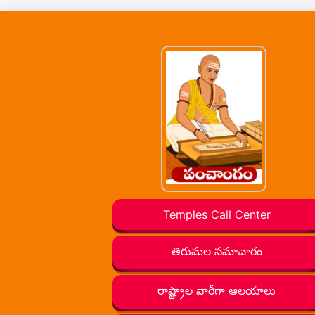
Temples Call Center
తిరుమల సమాచారం
రాష్ట్రాల వారీగా ఆలయాలు