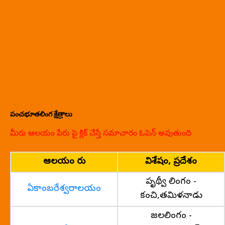
పంచభూతలింగ క్షేత్రాలు
మీరు ఆలయం పేరు పై క్లిక్ చేస్తే సమాచారం ఓపెన్ అవుతుంది
ఆలయం పేరు
విశేషం, ప్రదేశం
పృథ్వీ లింగం -
ఏకాంబరేశ్వరాలయం
కంచి,తమిళనాడు
జలలింగం -