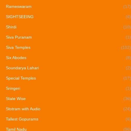
Rameswaram
(17)
SIGHTSEEING
(6)
Shirdi
(10)
Siva Puranam
(1)
Siva Temples
(102)
Six Abodes
(8)
Soundarya Lahari
(2)
Special Temples
(17)
Sringeri
(1)
State Wise
(36)
Stotram with Audio
(24)
Tallest Gopurams
(6)
Tamil Nadu
(96)