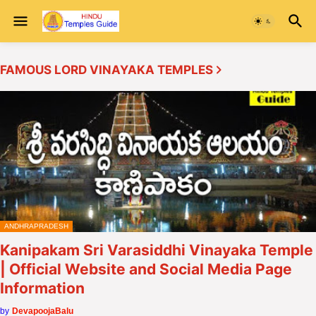
FAMOUS LORD VINAYAKA TEMPLES
ANDHRAPRADESH
Kanipakam Sri Varasiddhi Vinayaka Temple
| Official Website and Social Media Page
Information
by
DevapoojaBalu