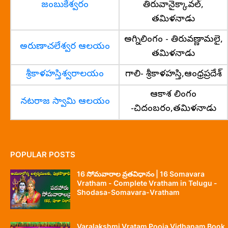
జంబుకేశ్వరం
తిరువానైక్కావల్,
తమిళనాడు
అగ్నిలింగం - తిరువణ్ణామలై,
అరుణాచలేశ్వర ఆలయం
తమిళనాడు
శ్రీకాళహస్తిశ్వరాలయం
గాలి- శ్రీకాళహస్తి,ఆంధ్రప్రదేశ్
ఆకాశ లింగం
నటరాజ స్వామి ఆలయం
-చిదంబరం,తమిళనాడు
POPULAR POSTS
16 సోమవారాల వ్రతవిధానం | 16 Somavara
Vratham - Complete Vratham in Telugu -
Shodasa-Somavara-Vratham
Varalakshmi Vratam Pooja Vidhanam Book