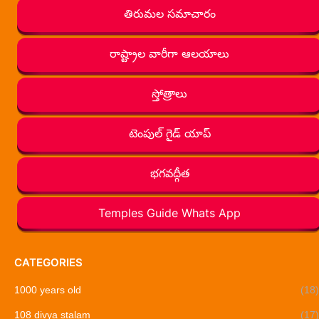
తిరుమల సమాచారం
రాష్ట్రాల వారీగా ఆలయాలు
స్తోత్రాలు
టెంపుల్ గైడ్ యాప్
భగవద్గీత
Temples Guide Whats App
CATEGORIES
1000 years old
(18)
108 divya stalam
(17)