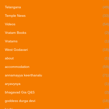
Telangana
(49)
Temple News
(33)
Videos
(54)
Vratam Books
(2)
Vratams
(1)
West Godavari
(18)
about
(1)
accommodation
(59)
annamayya keerthanalu
(71)
aryavysya
(1)
bhagavad Gia Q&S
(2)
goddess durga devi
(18)