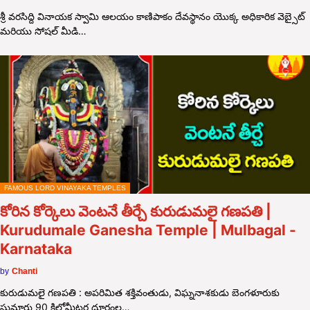
శ్రీ వరసిద్ది వినాయక స్వామి ఆలయం కాణిపాకం దేవస్థానం యొక్క అధికారిక వెబ్సైట్
మరియు సోషల్ మీడి…
FAMOUS LORD VINAYAKA TEMPLES
కోరిన కోర్కెలు వెంటనే తీర్చే కురుడుమలై గణపతి |
Kurudumale Ganesha Temple | Mulbagal -
Karnataka
by
Chanti
కురుడుమలై గణపతి : అపరిమిత శక్తివంతుడు, విఘ్ననాశకుడు బెంగళూరుకు
సుమారు 90 కిలోమీటర్ల దూరంల…