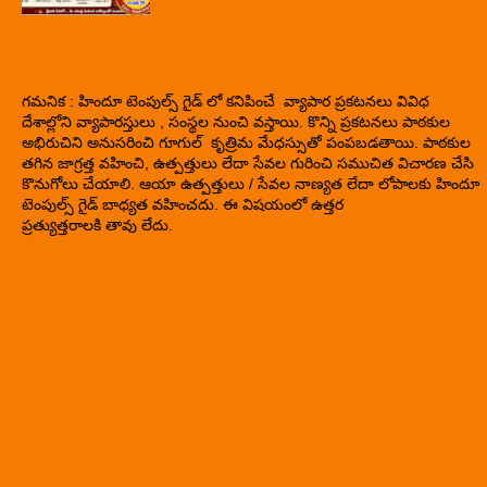
గమనిక : హిందూ టెంపుల్స్ గైడ్ లో కనిపించే వ్యాపార ప్రకటనలు వివిధ
దేశాల్లోని వ్యాపారస్తులు , సంస్థల నుంచి వస్తాయి. కొన్ని ప్రకటనలు పాఠకుల
అభిరుచిని అనుసరించి గూగుల్ కృత్రిమ మేధస్సుతో పంపబడతాయి. పాఠకుల
తగిన జాగ్రత్త వహించి, ఉత్పత్తులు లేదా సేవల గురించి సముచిత విచారణ చేసి
కొనుగోలు చేయాలి. ఆయా ఉత్పత్తులు / సేవల నాణ్యత లేదా లోపాలకు హిందూ
టెంపుల్స్ గైడ్ బాధ్యత వహించదు. ఈ విషయంలో ఉత్తర
ప్రత్యుత్తరాలకి తావు లేదు.