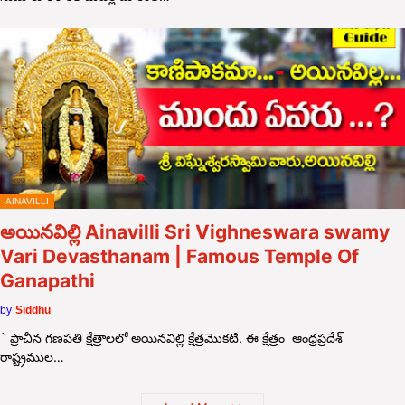
AINAVILLI
అయినవిల్లి Ainavilli Sri Vighneswara swamy
Vari Devasthanam | Famous Temple Of
Ganapathi
by
Siddhu
` ప్రాచీన గణపతి క్షేత్రాలలో అయినవిల్లి క్షేత్రమొకటి. ఈ క్షేత్రం ఆంధ్రప్రదేశ్
రాష్ట్రముల…