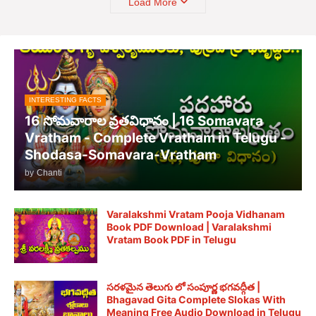
Load More
INTERESTING FACTS
16 సోమవారాల వ్రతవిధానం | 16 Somavara
Vratham - Complete Vratham in Telugu -
Shodasa-Somavara-Vratham
by
Chanti
Varalakshmi Vratam Pooja Vidhanam
Book PDF Download | Varalakshmi
Vratam Book PDF in Telugu
సరళమైన తెలుగు లో సంపూర్ణ భగవద్గీత |
Bhagavad Gita Complete Slokas With
Meaning Free Audio Download in Telugu