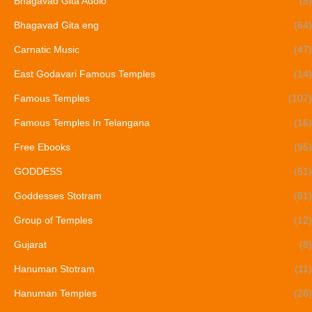
Bhagavad Gita Audio
(8)
Bhagavad Gita eng
(64)
Carnatic Music
(47)
East Godavari Famous Temples
(14)
Famous Temples
(107)
Famous Temples In Telangana
(16)
Free Ebooks
(95)
GODDESS
(51)
Goddesses Stotram
(81)
Group of Temples
(12)
Gujarat
(8)
Hanuman Stotram
(11)
Hanuman Temples
(26)