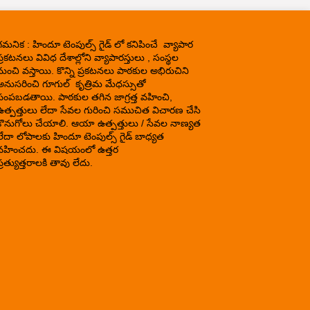
గమనిక : హిందూ టెంపుల్స్ గైడ్ లో కనిపించే వ్యాపార
్రకటనలు వివిధ దేశాల్లోని వ్యాపారస్తులు , సంస్థల
నుంచి వస్తాయి. కొన్ని ప్రకటనలు పాఠకుల అభిరుచిని
అనుసరించి గూగుల్ కృత్రిమ మేధస్సుతో
పంపబడతాయి. పాఠకుల తగిన జాగ్రత్త వహించి,
ఉత్పత్తులు లేదా సేవల గురించి సముచిత విచారణ చేసి
కొనుగోలు చేయాలి. ఆయా ఉత్పత్తులు / సేవల నాణ్యత
లేదా లోపాలకు హిందూ టెంపుల్స్ గైడ్ బాధ్యత
వహించదు. ఈ విషయంలో ఉత్తర
్రత్యుత్తరాలకి తావు లేదు.