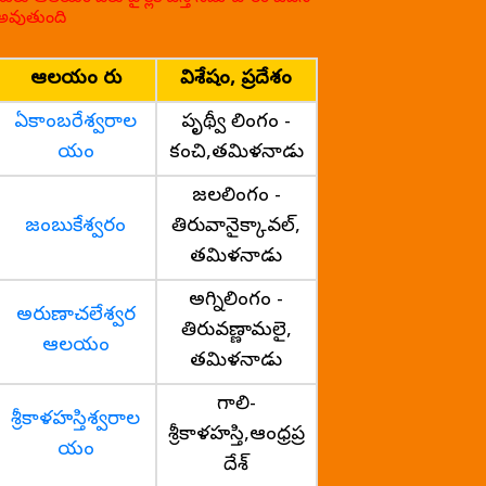
అవుతుంది
ఆలయం పేరు
విశేషం, ప్రదేశం
ఏకాంబరేశ్వరాల
పృథ్వీ లింగం -
యం
కంచి,తమిళనాడు
జలలింగం -
జంబుకేశ్వరం
తిరువానైక్కావల్,
తమిళనాడు
అగ్నిలింగం -
అరుణాచలేశ్వర
తిరువణ్ణామలై,
ఆలయం
తమిళనాడు
గాలి-
శ్రీకాళహస్తిశ్వరాల
శ్రీకాళహస్తి,ఆంధ్రప్ర
యం
దేశ్