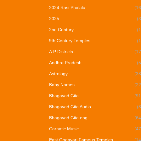
2024 Rasi Phalalu
(16
2025
(3
2nd Century
(1
9th Century Temples
(1
A.P Districts
(17
Andhra Pradesh
(5
Astrology
(38
Baby Names
(22
Bhagavad Gita
(91
Bhagavad Gita Audio
(8
Bhagavad Gita eng
(64
Carnatic Music
(47
East Godavari Famous Temples
(14