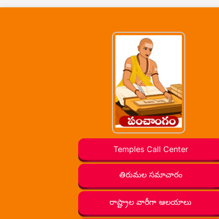
Temples Call Center
తిరుమల సమాచారం
రాష్ట్రాల వారీగా ఆలయాలు