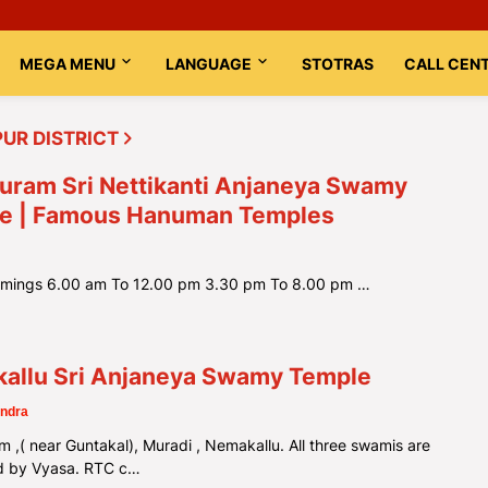
MEGA MENU
LANGUAGE
STOTRAS
CALL CEN
UR DISTRICT
uram Sri Nettikanti Anjaneya Swamy
e | Famous Hanuman Temples
imings 6.00 am To 12.00 pm 3.30 pm To 8.00 pm …
allu Sri Anjaneya Swamy Temple
ndra
 ,( near Guntakal), Muradi , Nemakallu. All three swamis are
d by Vyasa. RTC c…