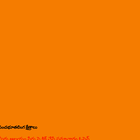
పంచభూతలింగ క్షేత్రాలు
మీరు ఆలయం పేరు పై క్లిక్ చేస్తే సమాచారం ఓపెన్