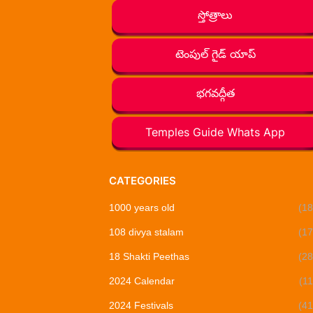
స్తోత్రాలు
టెంపుల్ గైడ్ యాప్
భగవద్గీత
Temples Guide Whats App
CATEGORIES
1000 years old
(18
108 divya stalam
(17
18 Shakti Peethas
(28
2024 Calendar
(11
2024 Festivals
(41