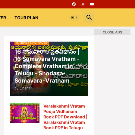
TER
TOUR PLAN
CLOSE ADS
INTERESTING FACTS
16 సోమవారాల వ్రతవిధానం |
16 Somavara Vratham -
Complete Vratham in
Telugu - Shodasa-
Somavara-Vratham
by
Chanti
Varalakshmi Vratam
Pooja Vidhanam
Book PDF Download |
Varalakshmi Vratam
Book PDF in Telugu