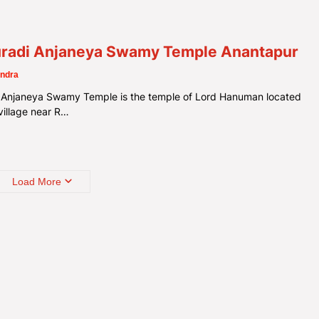
uradi Anjaneya Swamy Temple Anantapur
ndra
i Anjaneya Swamy Temple is the temple of Lord Hanuman located
village near R…
Load More