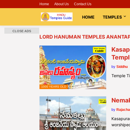
Home
About Us
Contact Us
HOME
TEMPLES
CLOSE ADS
LORD HANUMAN TEMPLES ANANTAP
Kasap
Templ
by
Siddhu
Temple T
1000 YEARS OLD
Nemak
by
Rajacha
Kasapuram
worshipe