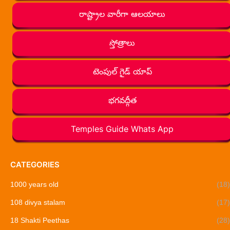
రాష్ట్రాల వారీగా ఆలయాలు
స్తోత్రాలు
టెంపుల్ గైడ్ యాప్
భగవద్గీత
Temples Guide Whats App
CATEGORIES
1000 years old
(18)
108 divya stalam
(17)
18 Shakti Peethas
(28)