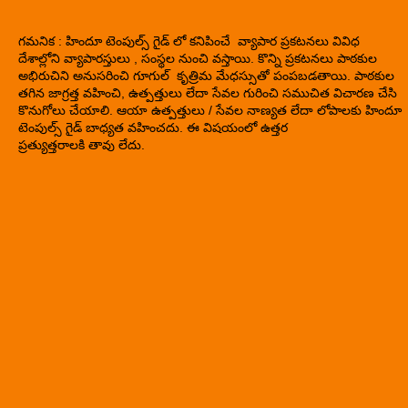
గమనిక : హిందూ టెంపుల్స్ గైడ్ లో కనిపించే వ్యాపార ప్రకటనలు వివిధ
దేశాల్లోని వ్యాపారస్తులు , సంస్థల నుంచి వస్తాయి. కొన్ని ప్రకటనలు పాఠకుల
అభిరుచిని అనుసరించి గూగుల్ కృత్రిమ మేధస్సుతో పంపబడతాయి. పాఠకుల
తగిన జాగ్రత్త వహించి, ఉత్పత్తులు లేదా సేవల గురించి సముచిత విచారణ చేసి
కొనుగోలు చేయాలి. ఆయా ఉత్పత్తులు / సేవల నాణ్యత లేదా లోపాలకు హిందూ
టెంపుల్స్ గైడ్ బాధ్యత వహించదు. ఈ విషయంలో ఉత్తర
ప్రత్యుత్తరాలకి తావు లేదు.