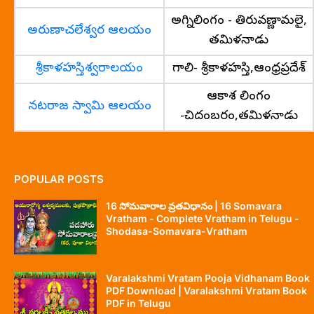
అగ్నిలింగం - తిరువణ్ణామలై,
అరుణాచలేశ్వర ఆలయం
తమిళనాడు
శ్రీకాళహస్తిశ్వరాలయం
గాలి- శ్రీకాళహస్తి,ఆంధ్రప్రదేశ్
ఆకాశ లింగం
నటరాజ స్వామి ఆలయం
-చిదంబరం,తమిళనాడు
POPULAR POSTS
16 సోమవారాల వ్రతవిధానం | 16 Somavara
Vratham - Complete Vratham in Telugu -
Shodasa-Somavara-Vratham
Varalakshmi Vratam Pooja Vidhanam Book
PDF Download | Varalakshmi Vratam Book
PDF in Telugu