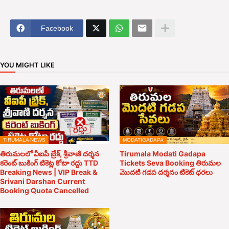
Facebook
YOU MIGHT LIKE
TIRUMALA NEWS
MODATIGADAPA
తిరుమలలో వీఐపీ బ్రేక్, శ్రీవాణి దర్శన
Tirumala Modati Gadapa
కరెంట్ బుకింగ్ టికెట్ల కోటా రద్దు TTD
Tickets Seva Booking తిరుమల
Breaking News | VIP Break &
మొదటి గడప దర్శనం టికెట్ ధరలు
Srivani Darshan Current
Booking Quota Cancelled