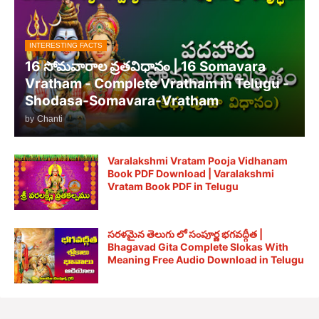
INTERESTING FACTS
16 సోమవారాల వ్రతవిధానం | 16 Somavara
Vratham - Complete Vratham in Telugu -
Shodasa-Somavara-Vratham
by
Chanti
Varalakshmi Vratam Pooja Vidhanam
Book PDF Download | Varalakshmi
Vratam Book PDF in Telugu
సరళమైన తెలుగు లో సంపూర్ణ భగవద్గీత |
Bhagavad Gita Complete Slokas With
Meaning Free Audio Download in Telugu