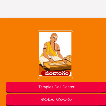
Temples Call Center
తిరుమల సమాచారం