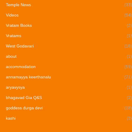
Temple News
(33)
Videos
(54)
Vratam Books
(2)
Vratams
(1)
West Godavari
(18)
about
(1)
accommodation
(59)
annamayya keerthanalu
(71)
aryavysya
(1)
bhagavad Gia Q&S
(2)
goddess durga devi
(18)
kashi
(3)