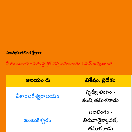
పంచభూతలింగ క్షేత్రాలు
మీరు ఆలయం పేరు పై క్లిక్ చేస్తే సమాచారం ఓపెన్ అవుతుంది
ఆలయం పేరు
విశేషం, ప్రదేశం
పృథ్వీ లింగం -
ఏకాంబరేశ్వరాలయం
కంచి,తమిళనాడు
జలలింగం -
జంబుకేశ్వరం
తిరువానైక్కావల్,
తమిళనాడు