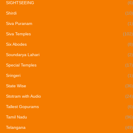
SIGHTSEEING
(6)
Shirdi
(10)
Siva Puranam
(1)
Siva Temples
(102)
Six Abodes
(8)
Soundarya Lahari
(2)
Special Temples
(17)
Sringeri
(1)
State Wise
(36)
Stotram with Audio
(24)
Tallest Gopurams
(6)
Tamil Nadu
(96)
Telangana
(49)