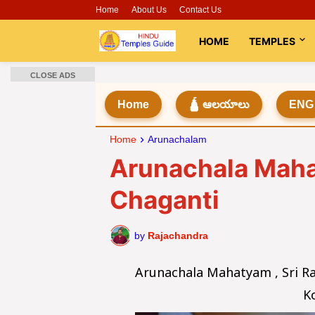
Home
About Us
Contact Us
HOME
TEMPLES
CLOSE ADS
Home
🛕 ఆలయాలు
ENG
Home
Arunachalam
Arunachala Mah
Chaganti
by
Rajachandra
Arunachala Mahatyam , Sri 
K