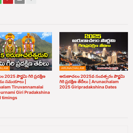
ALAM
ARUNACHALAM
2025 పౌర్ణమి గిరి ప్రదక్షిణ
అరుణాచలం 2025వ సంవత్సరం పౌర్ణమి
ియు సమయాలు |
గిరి ప్రదక్షిణ తేదీలు | Arunachalam
alam Tiruvannamalai
2025 Giripradakshina Dates
urnami Giri Pradakshina
d timings