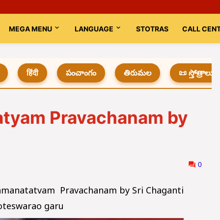
MEGA MENU
LANGUAGE
STOTRAS
CALL CEN
हिंदी
పంచాంగం
తిరుమల
📜 స్తోత్రాలు
atyam Pravachanam by
0
Ramanatatvam Pravachanam by Sri Chaganti
oteswarao garu