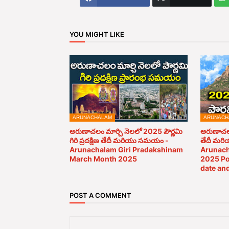
YOU MIGHT LIKE
ARUNACHALAM
ARUNACH
అరుణాచలం మార్చి నెలలో 2025 పౌర్ణమి
అరుణాచలం 
గిరి ప్రదక్షిణ తేదీ మరియు సమయం -
తేదీ మర
Arunachalam Giri Pradakshinam
Arunach
March Month 2025
2025 Po
date an
POST A COMMENT