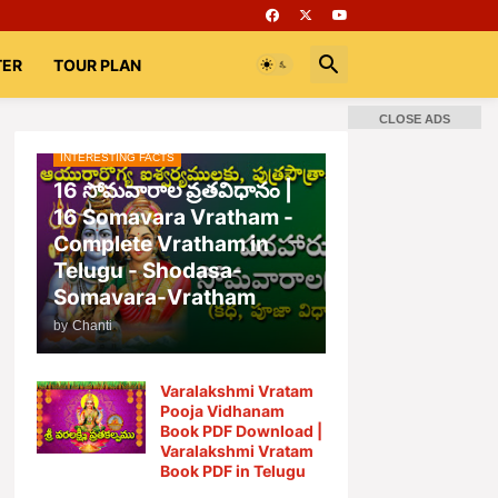
TER
TOUR PLAN
CLOSE ADS
INTERESTING FACTS
📚 Books
Rooms
భగవద్గీత
16 సోమవారాల వ్రతవిధానం |
16 Somavara Vratham -
Complete Vratham in
Telugu - Shodasa-
Somavara-Vratham
by
Chanti
Varalakshmi Vratam
Pooja Vidhanam
Book PDF Download |
Varalakshmi Vratam
Book PDF in Telugu