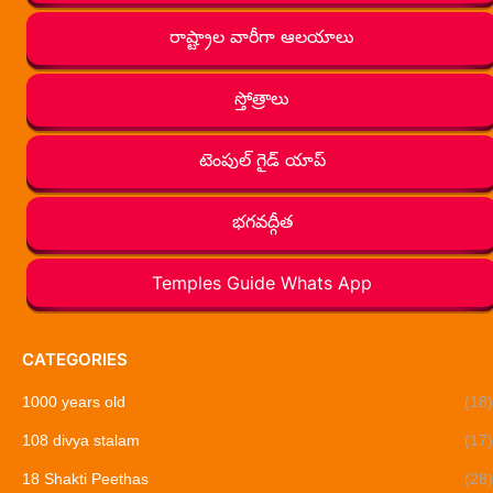
రాష్ట్రాల వారీగా ఆలయాలు
స్తోత్రాలు
టెంపుల్ గైడ్ యాప్
భగవద్గీత
Temples Guide Whats App
CATEGORIES
1000 years old
(18)
108 divya stalam
(17)
18 Shakti Peethas
(28)