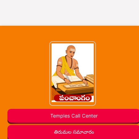
Temples Call Center
తిరుమల సమాచారం