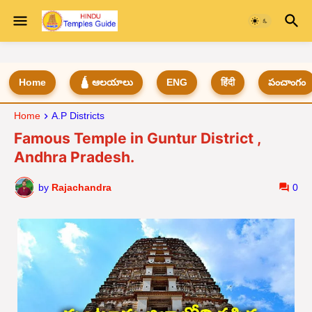
Home
🛕 ఆలయాలు
ENG
हिंदी
పంచాంగం
Home
A.P Districts
Famous Temple in Guntur District ,
Andhra Pradesh.
by
Rajachandra
0