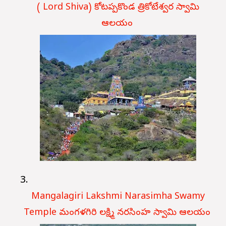
( Lord Shiva) కోటప్పకొండ త్రికోటేశ్వర స్వామి
ఆలయం
Mangalagiri Lakshmi Narasimha Swamy
Temple మంగళగిరి లక్ష్మి నరసింహ స్వామి ఆలయం