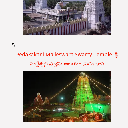
Pedakakani Malleswara Swamy Temple శ్రీ
మల్లేశ్వర స్వామి ఆలయం ,పెదకాకాని