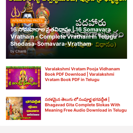
INTERESTING FACTS
16 సోమవారాల వ్రతవిధానం | 16 Somavara
Vratham - Complete Vratham in Telugu -
Shodasa-Somavara-Vratham
by
Chanti
Varalakshmi Vratam Pooja Vidhanam
Book PDF Download | Varalakshmi
Vratam Book PDF in Telugu
సరళమైన తెలుగు లో సంపూర్ణ భగవద్గీత |
Bhagavad Gita Complete Slokas With
Meaning Free Audio Download in Telugu