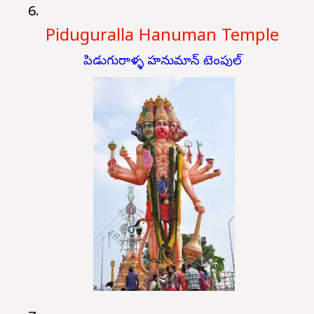
Piduguralla Hanuman Temple
పిడుగురాళ్ళ హనుమాన్ టెంపుల్