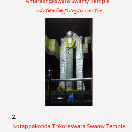
Amaralingeswara Swamy Temple
అమరలింగేశ్వర స్వామి ఆలయం
Kotappakonda Trikoteswara Swamy Temple