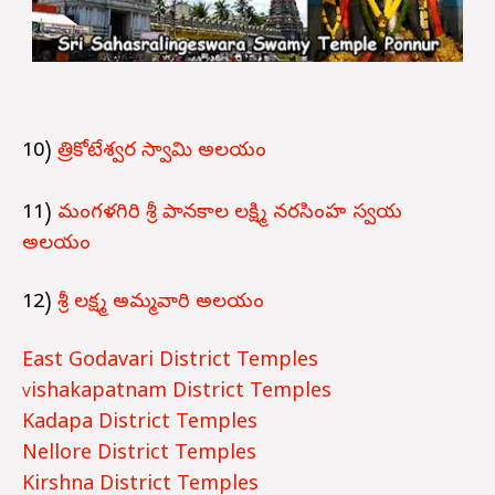
10)
త్రికోటేశ్వర స్వామి అలయం
11)
మంగళగిరి శ్రీ పానకాల లక్ష్మి నరసింహ స్వయ
అలయం
12)
శ్రీ లక్ష్మ అమ్మవారి అలయం
East Godavari District Temples
ishakapatnam
District
Temples
V
Kadapa District Temples
Nellore District Temples
Kirshna District Temples