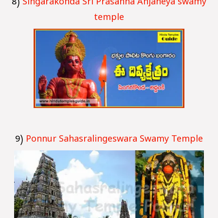
8)
Singarakonda Sri Prasanna Anjaneya swamy
temple
9)
Ponnur Sahasralingeswara Swamy Temple