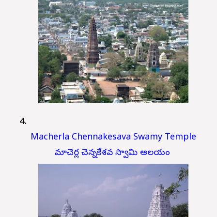
Macherla Chennakesava Swamy Temple
మాచెర్ల చెన్నకేశవ స్వామి ఆలయం