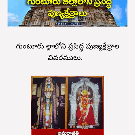
గుంటూరు జిల్లాలోని ప్రసిద్ధ పుణ్యక్షేత్రాల
వివరములు.