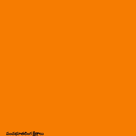
పంచభూతలింగ క్షేత్రాలు