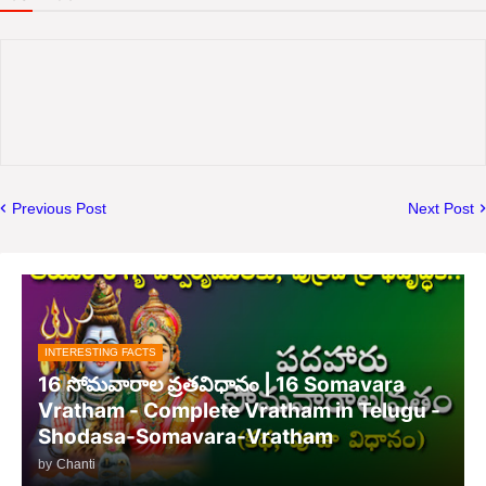
Previous Post
Next Post
INTERESTING FACTS
16 సోమవారాల వ్రతవిధానం | 16 Somavara
Vratham - Complete Vratham in Telugu -
Shodasa-Somavara-Vratham
by
Chanti