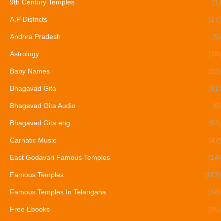
9th Century Temples
(1)
A.P Districts
(17)
Andhra Pradesh
(5)
Astrology
(38)
Baby Names
(22)
Bhagavad Gita
(91)
Bhagavad Gita Audio
(8)
Bhagavad Gita eng
(64)
Carnatic Music
(47)
East Godavari Famous Temples
(14)
Famous Temples
(107)
Famous Temples In Telangana
(16)
Free Ebooks
(95)