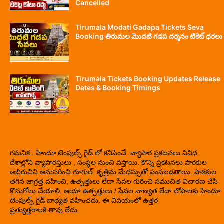
Cancelled
Tirumala Modati Gadapa Tickets Seva
Booking తిరుమల మొదటి గడప దర్శనం టికెట్ ధరలు
Tirumala Tickets Booking Updates Release
Dates & Booking Timings
గమనిక : హిందూ టెంపుల్స్ గైడ్ లో కనిపించే వ్యాపార ప్రకటనలు వివిధ
దేశాల్లోని వ్యాపారస్తులు , సంస్థల నుంచి వస్తాయి. కొన్ని ప్రకటనలు పాఠకుల
అభిరుచిని అనుసరించి గూగుల్ కృత్రిమ మేధస్సుతో పంపబడతాయి. పాఠకుల
తగిన జాగ్రత్త వహించి, ఉత్పత్తులు లేదా సేవల గురించి సముచిత విచారణ చేసి
కొనుగోలు చేయాలి. ఆయా ఉత్పత్తులు / సేవల నాణ్యత లేదా లోపాలకు హిందూ
టెంపుల్స్ గైడ్ బాధ్యత వహించదు. ఈ విషయంలో ఉత్తర
ప్రత్యుత్తరాలకి తావు లేదు.