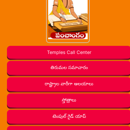
Temples Call Center
తిరుమల సమాచారం
రాష్ట్రాల వారీగా ఆలయాలు
స్తోత్రాలు
టెంపుల్ గైడ్ యాప్