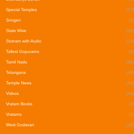
Special Temples
(17)
Sringeri
(1)
State Wise
(36)
Stotram with Audio
(24)
Tallest Gopurams
(6)
Tamil Nadu
(96)
Telangana
(49)
Temple News
(33)
Videos
(54)
Vratam Books
(2)
Vratams
(1)
West Godavari
(18)