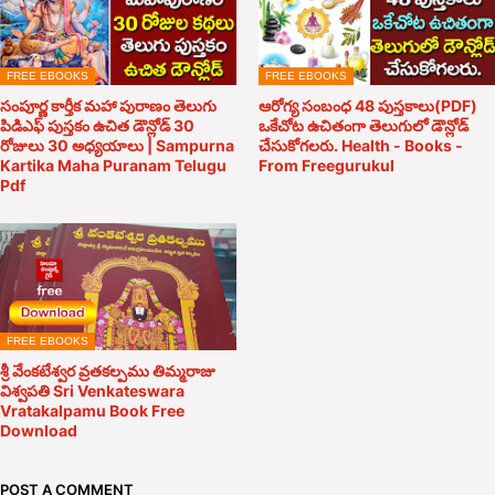
FREE EBOOKS
FREE EBOOKS
సంపూర్ణ కార్తీక మహా పురాణం తెలుగు
ఆరోగ్య సంబంధ 48 పుస్తకాలు(PDF)
పిడిఎఫ్ పుస్తకం ఉచిత డౌన్లోడ్ 30
ఒకేచోట ఉచితంగా తెలుగులో డౌన్లోడ్
రోజులు 30 అధ్యయాలు | Sampurna
చేసుకోగలరు. Health - Books -
Kartika Maha Puranam Telugu
From Freegurukul
Pdf
FREE EBOOKS
శ్రీ వేంకటేశ్వర వ్రతకల్పము తిమ్మరాజు
విశ్వపతి Sri Venkateswara
Vratakalpamu Book Free
Download
POST A COMMENT