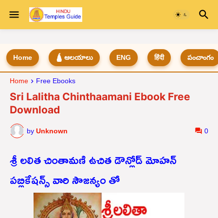
Home
🛕 ఆలయాలు
ENG
हिंदी
పంచాంగం
Home
Free Ebooks
Sri Lalitha Chinthaamani Ebook Free
Download
by
Unknown
0
శ్రీ లలిత చింతామణి ఉచిత డౌన్లోడ్ మోహన్
పబ్లికేషన్స్ వారి సౌజన్యం తో