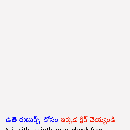
ఉచిత ఈబుక్స్ కోసం
ఇక్కడ క్లిక్ చెయ్యండి