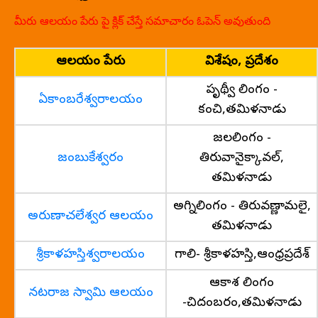
మీరు ఆలయం పేరు పై క్లిక్ చేస్తే సమాచారం ఓపెన్ అవుతుంది
ఆలయం పేరు
విశేషం, ప్రదేశం
పృథ్వీ లింగం -
ఏకాంబరేశ్వరాలయం
కంచి,తమిళనాడు
జలలింగం -
జంబుకేశ్వరం
తిరువానైక్కావల్,
తమిళనాడు
అగ్నిలింగం - తిరువణ్ణామలై,
అరుణాచలేశ్వర ఆలయం
తమిళనాడు
శ్రీకాళహస్తిశ్వరాలయం
గాలి- శ్రీకాళహస్తి,ఆంధ్రప్రదేశ్
ఆకాశ లింగం
నటరాజ స్వామి ఆలయం
-చిదంబరం,తమిళనాడు