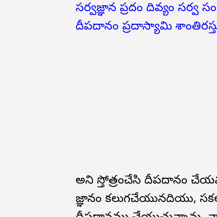
సర్వజ్ఞాన ప్రదం దివ్యం సర్వ
దీపదానం ప్రదాస్యామి శాంతిర
అని స్తోత్రంచేసి దీపదానం చే
జ్ఞానం కలుగచేయునదియు, స