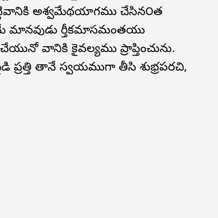
అట్టివానికి అశ్వమేథయాగము చేసిన౦త
యే మానవుడు కార్తీకమాసమంతయు
నో వానికి కైవల్యము ప్రాప్తించును.
్రత్తి తానే స్వయముగా తీసి శుభ్రపరచి,