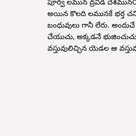
పూర్వ కాలమున ద్రవిడ దేశమున౦దొ
అయిన కొలది కాలమునకే భర్త చ
బంధువులు గానీ లేరు. అందుచ
చేయుచు, అక్కడనే భుజించుచు
వస్తువులిచ్చిన యెడల ఆ వస్తు