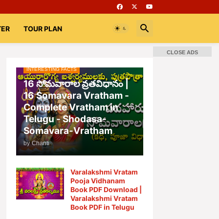
TER
TOUR PLAN
CLOSE ADS
INTERESTING FACTS
📚 Books
Rooms
భగవద్గీత
16 సోమవారాల వ్రతవిధానం |
16 Somavara Vratham -
Complete Vratham in
Telugu - Shodasa-
Somavara-Vratham
by
Chanti
Varalakshmi Vratam
Pooja Vidhanam
Book PDF Download |
Varalakshmi Vratam
Book PDF in Telugu