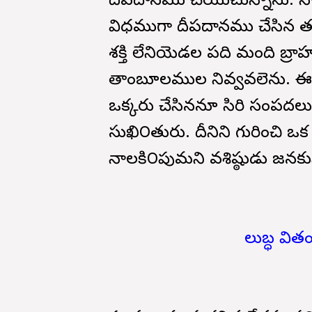
దీపదానము చేయుచున్నాను. నా
విధముగా దీపదానము చేసిన త
శక్తి లేనియెడల పది మంది బ్ర
తాంబూలముల నివ్వవలెను. ఈ విధ
ఒక్కరు చేసిననూ సిరి సంపదలు, వ
సుఖి౦తురు. దీనిని గురించి ఒ
నాలకి౦పుమని వశిష్ఠుడు జనకుని
లుబ్ధ విత