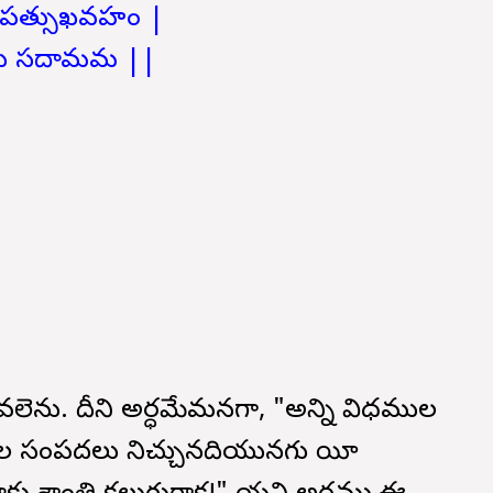
 సంపత్సుఖవహం |
స్తు సదామమ ||
యవలెను. దీని అర్ధమేమనగా, "అన్ని విధముల
కల సంపదలు నిచ్చునదియునగు యీ