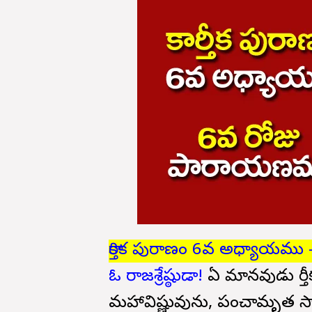
కార్తిక పురాణం 6వ అధ్యాయము 
ఓ రాజశ్రేష్ఠుడా!
ఏ మానవుడు కార్త
మహావిష్ణువును, పంచామృత స్న