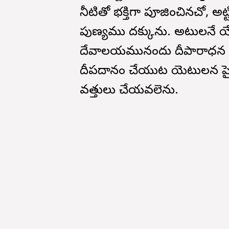
నీటితో భక్తిగా పూజించినచో, 
పుణ్యము దక్కును. అటులనే 
దేవాలయమునందు దీపారాధన చేయు
దీపదానం చేయుట యెటులన పైడి ప
వత్తులు చేయవలెను.