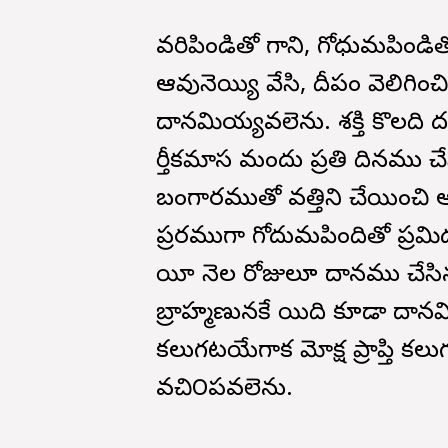
వరిపిండితో గాని, గోధుమపిండితోగ
ఆవునెయ్యి వేసి, దీపం వెలిగించ
దానమియ్యవలెను. శక్తి కొలది ద
కార్తీకమాస మందు ప్రతి దినము 
బంగారముతో వత్తిని చేయించి ఆ
ప్రకారముగా గోదుమపిందితో ప్రమి
యీ నెల రోజులూ దానము చేసిన
బ్రాహ్మణునకే యిది కూడా దాన
కలుగటయేగాక మోక్ష ప్రాప్తి క
వచి౦పవలెను.