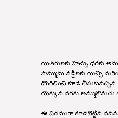
యితరులకు హెచ్చు ధరకు అమ్
సొమ్మును వడ్డీలకు యిచ్చి మర
దొంగిలించి కూడ తీసుకువచ్చి
యెక్కువ ధరకు అమ్ముకొనుచు స
ఈ విధముగా కూడబెట్టిన ధనమును