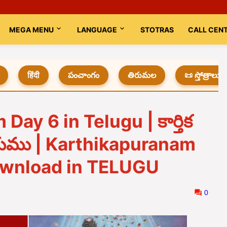
MEGA MENU
LANGUAGE
STOTRAS
CALL CEN
हिंदी
పంచాంగం
తిరుమల
📜 స్తోత్రాలు
ay 6 in Telugu | కార్తిక
యము | Karthikapuranam
ownload in TELUGU
0