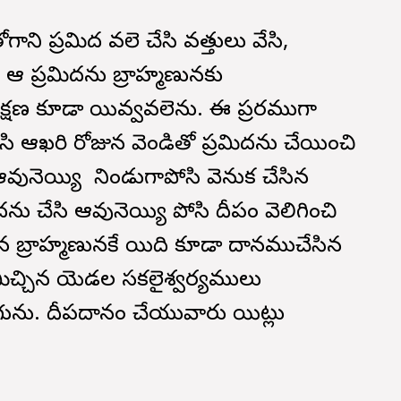
ాని ప్రమిద వలె చేసి వత్తులు వేసి,
ి ఆ ప్రమిదను బ్రాహ్మణునకు
క్షణ కూడా యివ్వవలెను. ఈ ప్రకారముగా
చేసి ఆఖరి రోజున వెండితో ప్రమిదను చేయించి
వునెయ్యి నిండుగాపోసి వెనుక చేసిన
దను చేసి ఆవునెయ్యి పోసి దీపం వెలిగించి
 బ్రాహ్మణునకే యిది కూడా దానముచేసిన
మిచ్చిన యెడల సకలైశ్వర్యములు
లుగును. దీపదానం చేయువారు యిట్లు