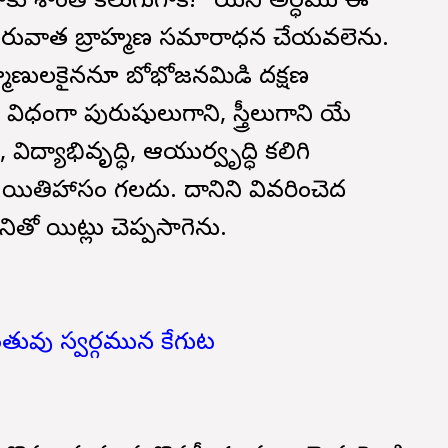
కు శాంతి కలుగుగాక!" యని అర్ధము ఈ
రువాత బ్రాహ్మణ సమారాధన చేయవలెను.
ాహ్మణులకైననూ బోభోజనమిడి దక్షణ
ంగా పురుషులుగాని, స్త్రీలుగాని యే
ిద్యాభివృద్ధి, ఆయుర్వృద్ధి కలిగి
క యితిహాసం గలదు. దానిని వివరించెద
తో యిట్లు చెప్పసాగెను.
ంతువు స్వర్గమున కేగుట