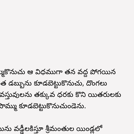
ముకొనుచు ఆ విధముగా తన వద్ద పోగయిన
ింత డబ్బును కూడబెట్టుకొనుచు, దొంగలు
న వస్తువులను తక్కువ ధరకు కొని యితరులకు
ొమ్ము కూడబెట్టుకొనుచుండెను.
 వడ్డీలకిస్తూ శ్రీమంతుల యిండ్లలో