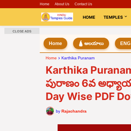
Home
About Us
Contact Us
HOME
TEMPLES
CLOSE ADS
Home
🛕 ఆలయాలు
ENG
Home
Karthika Puranam
Karthika Puranam D
పురాణం 6వ అధ్యా
Day Wise PDF D
by
Rajachandra