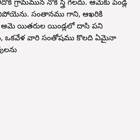
క గ్రామమున నొక స్త్రీ గలదు. ఆమెకు పెండ్లి
నిపోయెను. సంతానము గాని, ఆఖరికి
ే ఆమె యితరుల యిండ్లలో దాసి పని
, ఒకవేళ వారి సంతోషము కొలది ఏమైనా
వులను