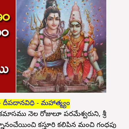
- దీపదానవిధి - మహాత్మ్యం
ీకమాసము నెల రోజులూ పరమేశ్వరుని, శ్రీ
ానంచేయించి కస్తూరి కలిపిన మంచి గంధపు