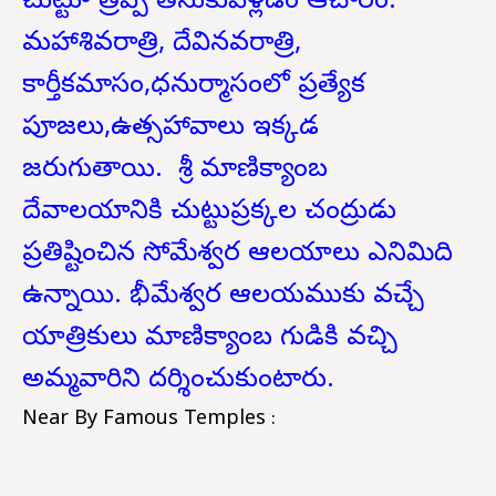
చుట్టూ త్రిప్పి తీసుకువెళ్లడం ఆచారం.
మహాశివరాత్రి, దేవినవరాత్రి,
కార్తీకమాసం,ధనుర్మాసంలో ప్రత్యేక
పూజలు,ఉత్సహావాలు ఇక్కడ
జరుగుతాయి. శ్రీ మాణిక్యాంబ
దేవాలయానికి చుట్టుప్రక్కల చంద్రుడు
ప్రతిష్టించిన సోమేశ్వర ఆలయాలు ఎనిమిది
ఉన్నాయి. భీమేశ్వర ఆలయముకు వచ్చే
యాత్రికులు మాణిక్యాంబ గుడికి వచ్చి
అమ్మవారిని దర్శించుకుంటారు.
Near By Famous Temples :