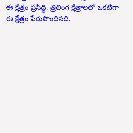
ఈ క్షేత్రం ప్రసిద్ధి. త్రిలింగ క్షేత్రాలలో ఒకటిగా
ఈ క్షేత్రం పేరుపొందినది.