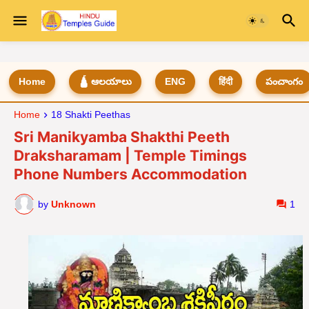
Home
🛕 ఆలయాలు
ENG
हिंदी
పంచాంగం
Home
18 Shakti Peethas
Sri Manikyamba Shakthi Peeth
Draksharamam | Temple Timings
Phone Numbers Accommodation
by
Unknown
1