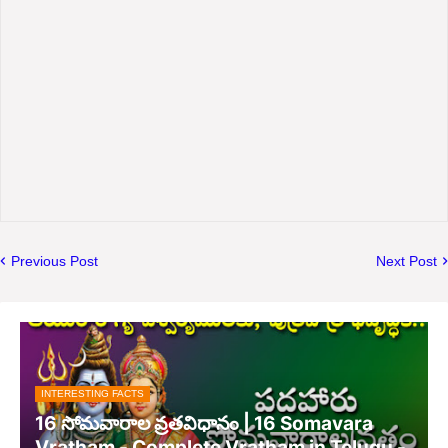
Previous Post
Next Post
INTERESTING FACTS
16 సోమవారాల వ్రతవిధానం | 16 Somavara
Vratham - Complete Vratham in Telugu -