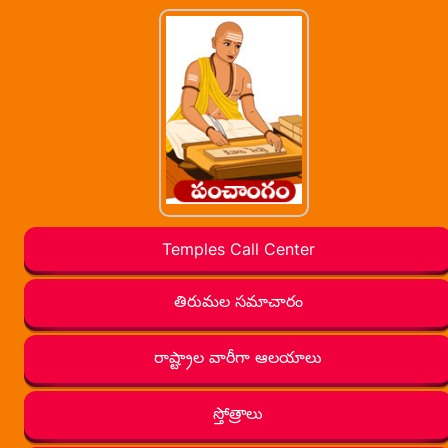
Temples Call Center
తిరుమల సమాచారం
రాష్ట్రాల వారీగా ఆలయాలు
స్తోత్రాలు