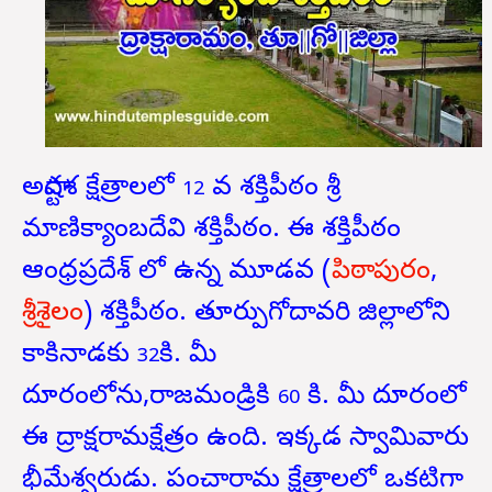
అష్టాదశ క్షేత్రాలలో
వ శక్తిపీఠం శ్రీ
12
మాణిక్యాంబదేవి శక్తిపీఠం. ఈ శక్తిపీఠం
ఆంధ్రప్రదేశ్ లో ఉన్న మూడవ (
పిఠాపురం
,
శ్రీశైలం
) శక్తిపీఠం.
తూర్పుగోదావరి జిల్లాలోని
కాకినాడకు
కి. మీ
32
దూరంలోను,రాజమండ్రికి
కి. మీ దూరంలో
60
ఈ ద్రాక్షరామక్షేత్రం ఉంది. ఇక్కడ స్వామివారు
భీమేశ్వరుడు. పంచారామ క్షేత్రాలలో ఒకటిగా