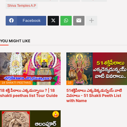
Shiva Temples A.P
Facebook
YOU MIGHT LIKE
18 SHAKTI PEETHAS
10
18 శక్తి పీఠాలు ఎక్కడున్నాయి ? | 18
51శక్తిపీఠాలు ఎక్కడెక్కడున్నయ్ వాటి
shakti peethas list Tour Guide
వివరాలు - 51 Shakti Peeth List
with Name