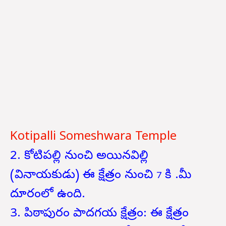
Kotipalli Someshwara Temple
2. కోటిపల్లి నుంచి అయినవిల్లి
(వినాయకుడు) ఈ క్షేత్రం నుంచి
కి .మీ
7
దూరంలో ఉంది.
3. పిఠాపురం పాదగయ క్షేత్రం: ఈ క్షేత్రం