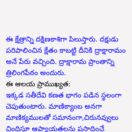
ఈ క్షేత్రాన్ని దక్షిణకాశిగా పిలుస్తారు. దక్షుడు
పరిపాలించిన క్షేతం కాబట్టి దీనికి ద్రాక్షారామం
అనే పేరు వచ్చింది. ద్రాక్షారామ ప్రాంతాన్ని
త్రిలింగపీఠం అందురు.
ఈ ఆలయ ప్రాముఖ్యత:
ఇక్కడ సతీదేవి కణత భాగం పడిన స్థలంగా
చెపుతుంటారు. మాణిక్యాంబ అనగా
మాణిక్యములతో సమానంగా,చిరునవ్వులు
చిందిస్తూ ఆప్యాయతలను ప్రసాదించే