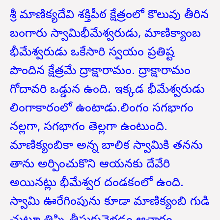
శ్రీ మాణిక్యదేవి శక్తిపీఠ క్షేత్రంలో కొలువు తీరిన
బంగారు స్వామిభీమేశ్వరుడు, మాణిక్యాంబ
భీమేశ్వరుడు ఒకేసారి స్వయం ప్రతిష్ట
పొందిన క్షేత్రమే ద్రాక్షారామం. ద్రాక్షారామం
గోదావరి ఒడ్డున ఉంది. ఇక్కడ భీమేశ్వరుడు
లింగాకారంలో ఉంటాడు.లింగం సగభాగం
నల్లగా, సగభాగం తెల్లగా ఉంటుంది.
మాణిక్యంబికా అన్న బాలిక స్వామికి తనను
తాను అర్పించుకొని ఆయనకు దేవేరి
అయినట్లు భీమేశ్వర దండకంలో ఉంది.
స్వామి ఊరేగింపును కూడా మాణిక్యంబి గుడి