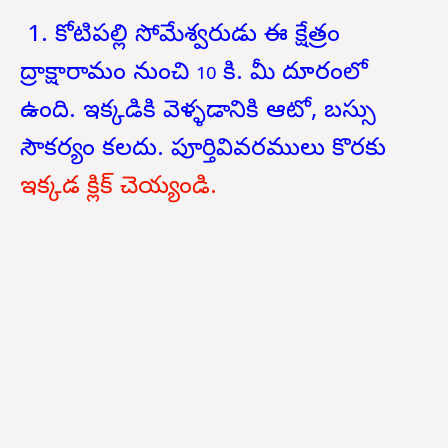
1. కోటిపల్లి సోమేశ్వరుడు ఈ క్షేత్రం
ద్రాక్షారామం నుంచి
కి. మీ దూరంలో
10
ఉంది. ఇక్కడికి వెళ్ళడానికి ఆటో,
బస్సు
సౌకర్యం కలదు.
పూర్తివివరములు కొరకు
ఇక్కడ క్లిక్ చెయ్యండి.