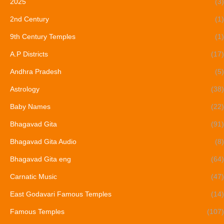
2025
(3)
2nd Century
(1)
9th Century Temples
(1)
A.P Districts
(17)
Andhra Pradesh
(5)
Astrology
(38)
Baby Names
(22)
Bhagavad Gita
(91)
Bhagavad Gita Audio
(8)
Bhagavad Gita eng
(64)
Carnatic Music
(47)
East Godavari Famous Temples
(14)
Famous Temples
(107)