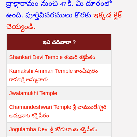
ద్రాక్షారామం నుంచి
కి. మీ దూరంలో
47
ఉంది.
పూర్తివివరములు కొరకు
ఇక్కడ క్లిక్
చెయ్యండి.
ఇవి చదివారా ?
Shankari Devi Temple శంఖరి శక్తిపీఠం
Kamakshi Amman Temple కాంచీపురం
కామాక్షి అమ్మవారు
Jwalamukhi Temple
Chamundeshwari Temple శ్రీ చాముండేశ్వరి
అమ్మవారి శక్తి పీఠం
Jogulamba Devi శ్రీ జోగులాంబ శక్తి పీఠం