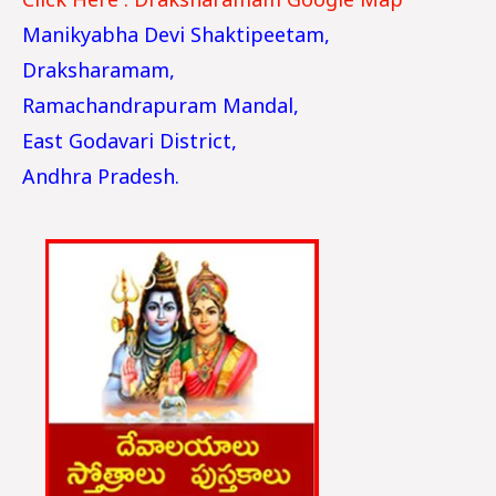
Click Here : Draksharamam Google Map
Manikyabha Devi Shaktipeetam,
Draksharamam,
Ramachandrapuram Mandal,
East Godavari District,
Andhra Pradesh.