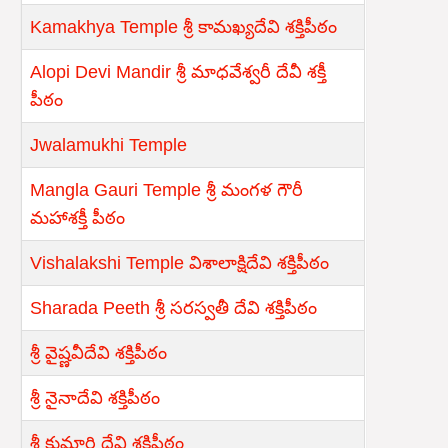
Kamakhya Temple శ్రీ కామఖ్యదేవి శక్తిపీఠం
Alopi Devi Mandir శ్రీ మాధవేశ్వరీ దేవీ శక్తీ
పీఠం
Jwalamukhi Temple
Mangla Gauri Temple శ్రీ మంగళ గౌరీ
మహాశక్తీ పీఠం
Vishalakshi Temple విశాలాక్షిదేవి శక్తిపీఠం
Sharada Peeth శ్రీ సరస్వతీ దేవి శక్తిపీఠం
శ్రీ వైష్ణవీదేవి శక్తిపీఠం
శ్రీ నైనాదేవి శక్తిపీఠం
శ్రీ కుమారి దేవి శక్తిపీఠం