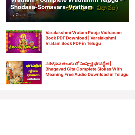
Shodasa-Somavara-Vratham
by
Chanti
Varalakshmi Vratam Pooja Vidhanam
Book PDF Download | Varalakshmi
Vratam Book PDF in Telugu
సరళమైన తెలుగు లో సంపూర్ణ భగవద్గీత |
Bhagavad Gita Complete Slokas With
Meaning Free Audio Download in Telugu