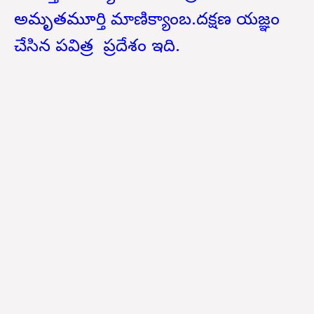
అమృతమూర్తి మాణిక్యాంబ.దక్షణ యజ్ఞం
చేసిన పవిత్ర ప్రదేశం ఇది.