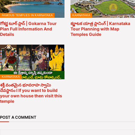
FAMOUS TEMPLES IN KARNATAKA
KARNATAKA
గోకర్ణ టూర్ ప్లాన్ | Gokarna Tour
కర్ణాటక యాత్ర ప్లానింగ్ | Karnataka
Plan Full Information And
Tour Planning with Map
Details
Temples Guide
KARNATAKA
శక్తీ వంతమైన భూవరాహ స్వామి
దేవస్థానం l If you want to build
your own house then visit this
temple
POST A COMMENT