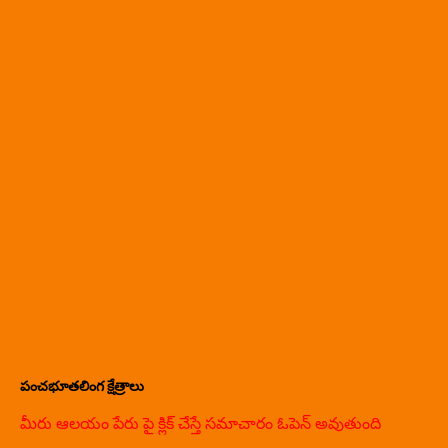
పంచభూతలింగ క్షేత్రాలు
మీరు ఆలయం పేరు పై క్లిక్ చేస్తే సమాచారం ఓపెన్ అవుతుంది