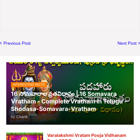
Previous Post
Next Post
INTERESTING FACTS
16 సోమవారాల వ్రతవిధానం | 16 Somavara
Vratham - Complete Vratham in Telugu -
Shodasa-Somavara-Vratham
by
Chanti
Varalakshmi Vratam Pooja Vidhanam