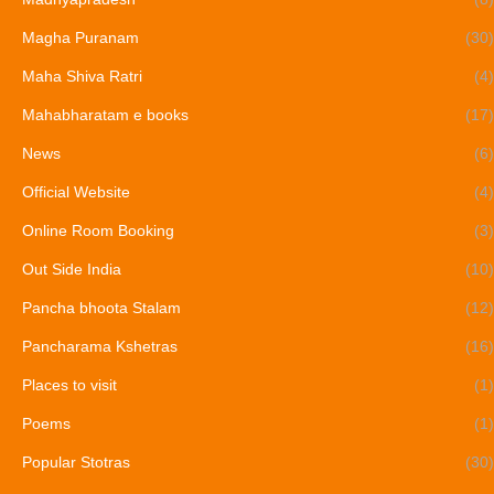
Magha Puranam
(30)
Maha Shiva Ratri
(4)
Mahabharatam e books
(17)
News
(6)
Official Website
(4)
Online Room Booking
(3)
Out Side India
(10)
Pancha bhoota Stalam
(12)
Pancharama Kshetras
(16)
Places to visit
(1)
Poems
(1)
Popular Stotras
(30)