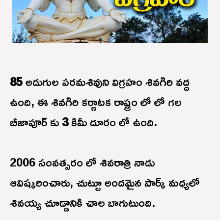
85
అడుగుల పరమశివుని విగ్రహం శివగిరి వద్ద
ఉంది, ఈ శివగిరి కర్ణాటక రాష్ట్రం లో లో గల
బీజాపూర్ కు
3
కిమీ దూరం లో ఉంది.
2006
సంవత్సరం లో శివరాత్రి నాడు
ఆవిష్కరించారు, చుట్టూ అందమైన పార్క్ మధ్యలో
శివయ్య చూడ్డానికి చాల బాగుటుంది.