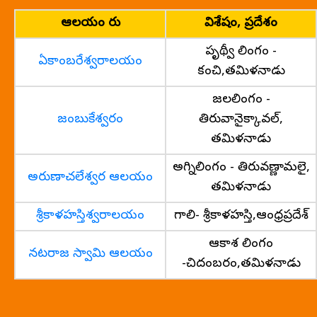
ఆలయం పేరు
విశేషం, ప్రదేశం
పృథ్వీ లింగం -
ఏకాంబరేశ్వరాలయం
కంచి,తమిళనాడు
జలలింగం -
జంబుకేశ్వరం
తిరువానైక్కావల్,
తమిళనాడు
అగ్నిలింగం - తిరువణ్ణామలై,
అరుణాచలేశ్వర ఆలయం
తమిళనాడు
శ్రీకాళహస్తిశ్వరాలయం
గాలి- శ్రీకాళహస్తి,ఆంధ్రప్రదేశ్
ఆకాశ లింగం
నటరాజ స్వామి ఆలయం
-చిదంబరం,తమిళనాడు