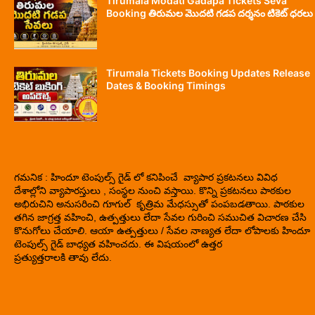
Tirumala Modati Gadapa Tickets Seva
Booking తిరుమల మొదటి గడప దర్శనం టికెట్ ధరలు
Tirumala Tickets Booking Updates Release
Dates & Booking Timings
గమనిక : హిందూ టెంపుల్స్ గైడ్ లో కనిపించే వ్యాపార ప్రకటనలు వివిధ
దేశాల్లోని వ్యాపారస్తులు , సంస్థల నుంచి వస్తాయి. కొన్ని ప్రకటనలు పాఠకుల
అభిరుచిని అనుసరించి గూగుల్ కృత్రిమ మేధస్సుతో పంపబడతాయి. పాఠకుల
తగిన జాగ్రత్త వహించి, ఉత్పత్తులు లేదా సేవల గురించి సముచిత విచారణ చేసి
కొనుగోలు చేయాలి. ఆయా ఉత్పత్తులు / సేవల నాణ్యత లేదా లోపాలకు హిందూ
టెంపుల్స్ గైడ్ బాధ్యత వహించదు. ఈ విషయంలో ఉత్తర
ప్రత్యుత్తరాలకి తావు లేదు.