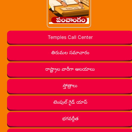
Temples Call Center
తిరుమల సమాచారం
రాష్ట్రాల వారీగా ఆలయాలు
స్తోత్రాలు
టెంపుల్ గైడ్ యాప్
భగవద్గీత