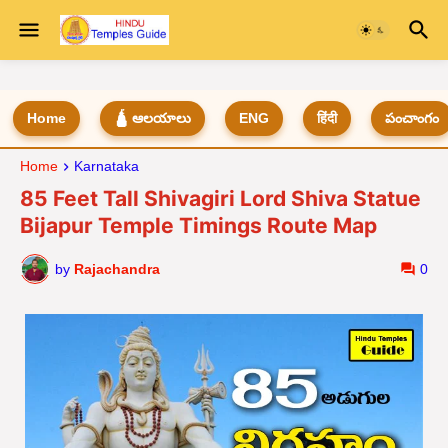
Home
🛕 ఆలయాలు
ENG
हिंदी
పంచాంగం
Home
Karnataka
85 Feet Tall Shivagiri Lord Shiva Statue
Bijapur Temple Timings Route Map
by
Rajachandra
0