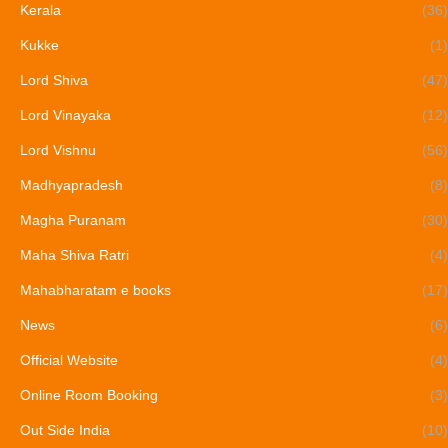
Kerala
(36)
Kukke
(1)
Lord Shiva
(47)
Lord Vinayaka
(12)
Lord Vishnu
(56)
Madhyapradesh
(8)
Magha Puranam
(30)
Maha Shiva Ratri
(4)
Mahabharatam e books
(17)
News
(6)
Official Website
(4)
Online Room Booking
(3)
Out Side India
(10)