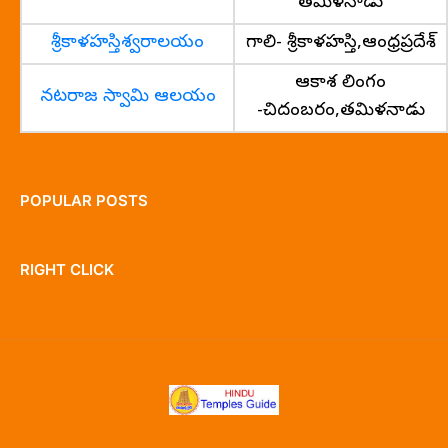
తమిళనాడు
శ్రీకాళహస్తిశ్వరాలయం
గాలి- శ్రీకాళహస్తి,ఆంధ్రప్రదేశ్
ఆకాశ లింగం
నటరాజ స్వామి ఆలయం
-చిదంబరం,తమిళనాడు
POPULAR POSTS
RIGHT CLICK