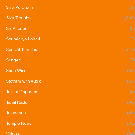
Siva Puranam
(1)
Siva Temples
(102)
Six Abodes
(8)
Soundarya Lahari
(2)
Special Temples
(17)
Sringeri
(1)
State Wise
(36)
Stotram with Audio
(24)
Tallest Gopurams
(6)
Tamil Nadu
(96)
Telangana
(49)
Temple News
(33)
Videos
(54)