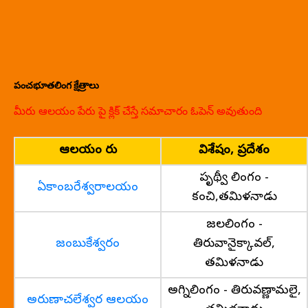
పంచభూతలింగ క్షేత్రాలు
మీరు ఆలయం పేరు పై క్లిక్ చేస్తే సమాచారం ఓపెన్ అవుతుంది
ఆలయం పేరు
విశేషం, ప్రదేశం
పృథ్వీ లింగం -
ఏకాంబరేశ్వరాలయం
కంచి,తమిళనాడు
జలలింగం -
జంబుకేశ్వరం
తిరువానైక్కావల్,
తమిళనాడు
అగ్నిలింగం - తిరువణ్ణామలై,
అరుణాచలేశ్వర ఆలయం