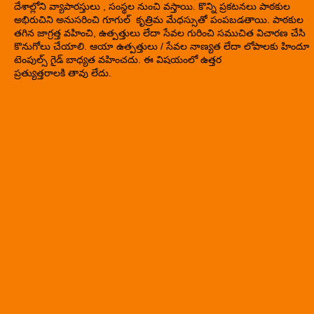
దేశాల్లోని వ్యాపారస్తులు , సంస్థల నుంచి వస్తాయి. కొన్ని ప్రకటనలు పాఠకుల
అభిరుచిని అనుసరించి గూగుల్ కృత్రిమ మేధస్సుతో పంపబడతాయి. పాఠకుల
తగిన జాగ్రత్త వహించి, ఉత్పత్తులు లేదా సేవల గురించి సముచిత విచారణ చేసి
కొనుగోలు చేయాలి. ఆయా ఉత్పత్తులు / సేవల నాణ్యత లేదా లోపాలకు హిందూ
టెంపుల్స్ గైడ్ బాధ్యత వహించదు. ఈ విషయంలో ఉత్తర
ప్రత్యుత్తరాలకి తావు లేదు.