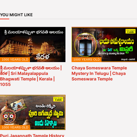
YOU MIGHT LIKE
1000 YEARS OLD
1000 YEARS OLD
శ్రీ మలయాళప్పుళా భగవతి ఆలయం |
Chaya Someswara Temple
కేరళ | Sri Malayalappula
Mystery In Telugu | Chaya
Bhagwati Temple | Kerala |
Someswara Temple
1055
1000 YEARS OLD
Puri Jagannath Temple History