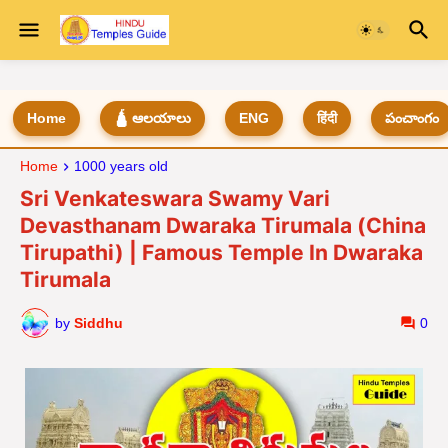
Home
🛕 ఆలయాలు
ENG
हिंदी
పంచాంగం
Home
1000 years old
Sri Venkateswara Swamy Vari
Devasthanam Dwaraka Tirumala (China
Tirupathi) | Famous Temple In Dwaraka
Tirumala
by
Siddhu
0