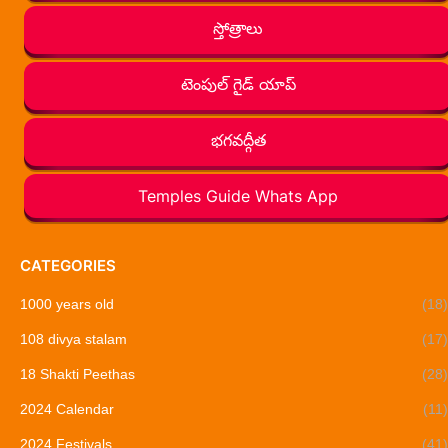
స్తోత్రాలు
టెంపుల్ గైడ్ యాప్
భగవద్గీత
Temples Guide Whats App
CATEGORIES
1000 years old
(18)
108 divya stalam
(17)
18 Shakti Peethas
(28)
2024 Calendar
(11)
2024 Festivals
(41)