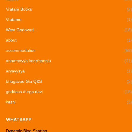
Vratam Books
(2)
Vratams
(1)
West Godavari
(18)
about
(1)
accommodation
(59)
annamayya keerthanalu
(71)
aryavysya
(1)
bhagavad Gia Q&S
(2)
goddess durga devi
(18)
kashi
(3)
WHATSAPP
Dynamic Blog Sharing