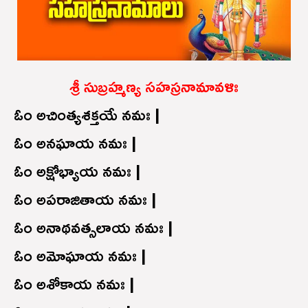
శ్రీ సుబ్రహ్మణ్య సహస్రనామావళిః
ఓం అచింత్యశక్తయే నమః |
ఓం అనఘాయ నమః |
ఓం అక్షోభ్యాయ నమః |
ఓం అపరాజితాయ నమః |
ఓం అనాథవత్సలాయ నమః |
ఓం అమోఘాయ నమః |
ఓం అశోకాయ నమః |