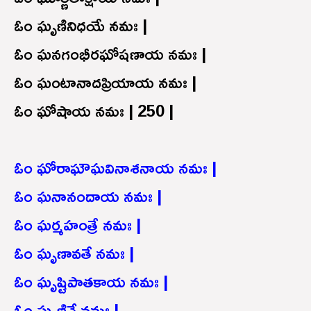
ఓం ఘృణినిధయే నమః |
ఓం ఘనగంభీరఘోషణాయ నమః |
ఓం ఘంటానాదప్రియాయ నమః |
ఓం ఘోషాయ నమః | 250 |
ఓం ఘోరాఘౌఘవినాశనాయ నమః |
ఓం ఘనానందాయ నమః |
ఓం ఘర్మహంత్రే నమః |
ఓం ఘృణావతే నమః |
ఓం ఘృష్టిపాతకాయ నమః |
ఓం ఘృణినే నమః |