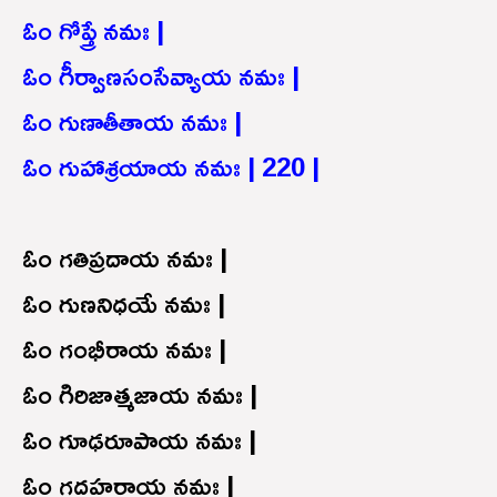
ఓం గోప్త్రే నమః |
ఓం గీర్వాణసంసేవ్యాయ నమః |
ఓం గుణాతీతాయ నమః |
ఓం గుహాశ్రయాయ నమః | 220 |
ఓం గతిప్రదాయ నమః |
ఓం గుణనిధయే నమః |
ఓం గంభీరాయ నమః |
ఓం గిరిజాత్మజాయ నమః |
ఓం గూఢరూపాయ నమః |
ఓం గదహరాయ నమః |