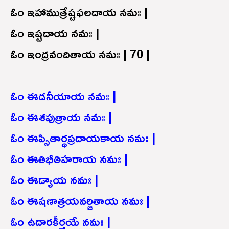
ఓం ఇహాముత్రేష్టఫలదాయ నమః |
ఓం ఇష్టదాయ నమః |
ఓం ఇంద్రవందితాయ నమః | 70 |
ఓం ఈడనీయాయ నమః |
ఓం ఈశపుత్రాయ నమః |
ఓం ఈప్సితార్థప్రదాయకాయ నమః |
ఓం ఈతిభీతిహరాయ నమః |
ఓం ఈడ్యాయ నమః |
ఓం ఈషణాత్రయవర్జితాయ నమః |
ఓం ఉదారకీర్తయే నమః |