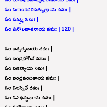
ఓం ఏణాంకధరసత్పుత్రాయ నమః |
ఓం ఏకస్మై నమః |
ఓం ఏనోవినాశనాయ నమః | 120 |
ఓం ఐశ్వర్యదాయ నమః |
ఓం ఐంద్రభోగినే నమః |
ఓం ఐతిహ్యాయ నమః |
ఓం ఐంద్రవందితాయ నమః |
ఓం ఓజస్వినే నమః |
ఓం ఓషధిస్థానాయ నమః |
ఓం ఓజోదాయ నమః |