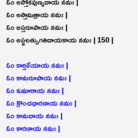
ఓం అస్తోకపుణ్యదాయ నమః |
ఓం అస్తామిత్రాయ నమః |
ఓం అస్తరూపాయ నమః |
ఓం అస్ఖలత్సుగతిదాయకాయ నమః | 150 |
ఓం కార్తికేయాయ నమః |
ఓం కామరూపాయ నమః |
ఓం కుమారాయ నమః |
ఓం క్రౌంచధారణాయ నమః |
ఓం కామదాయ నమః |
ఓం కారణాయ నమః |