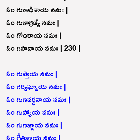
ఓం గుణాధీశాయ నమః |
ఓం గుణాగ్రణ్యే నమః |
ఓం గోధరాయ నమః |
ఓం గహనాయ నమః | 230 |
ఓం గుప్తాయ నమః |
ఓం గర్వఘ్నాయ నమః |
ఓం గుణవర్ధనాయ నమః |
ఓం గుహ్యాయ నమః |
ఓం గుణజ్ఞాయ నమః |
ఓం గీతిజ్ఞాయ నమః |