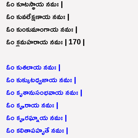
ఓం కూటస్థాయ నమః |
ఓం కువలేక్షణాయ నమః |
ఓం కుంకుమాంగాయ నమః |
ఓం క్లమహరాయ నమః | 170 |
ఓం కుశలాయ నమః |
ఓం కుక్కుటధ్వజాయ నమః |
ఓం కృశానుసంభవాయ నమః |
ఓం కౄరాయ నమః |
ఓం కౄరఘ్నాయ నమః |
ఓం కలితాపహృతే నమః |