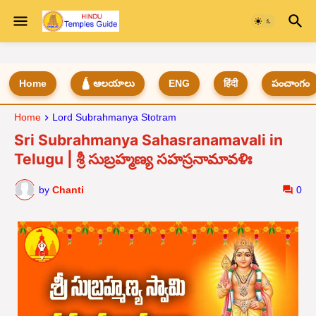
Home
🛕 ఆలయాలు
ENG
हिंदी
పంచాంగం
Home
Lord Subrahmanya Stotram
Sri Subrahmanya Sahasranamavali in
Telugu | శ్రీ సుబ్రహ్మణ్య సహస్రనామావళిః
by
Chanti
0