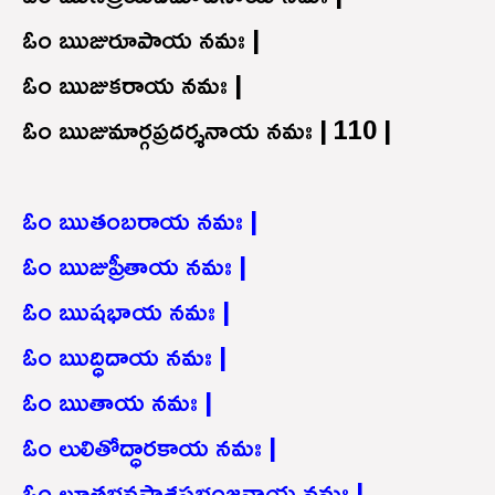
ఓం ఋజురూపాయ నమః |
ఓం ఋజుకరాయ నమః |
ఓం ఋజుమార్గప్రదర్శనాయ నమః | 110 |
ఓం ఋతంబరాయ నమః |
ఓం ఋజుప్రీతాయ నమః |
ఓం ఋషభాయ నమః |
ఓం ఋద్ధిదాయ నమః |
ఓం ఋతాయ నమః |
ఓం లులితోద్ధారకాయ నమః |
ఓం లూతభవపాశప్రభంజనాయ నమః |