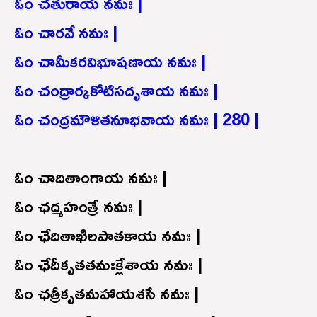
ఓం చతురాయ నమః |
ఓం చారవే నమః |
ఓం చామీకరవిభూషణాయ నమః |
ఓం చంద్రార్కకోటిసదృశాయ నమః |
ఓం చంద్రమౌళితనూభవాయ నమః | 280 |
ఓం చాదితాంగాయ నమః |
ఓం ఛద్మహంత్రే నమః |
ఓం ఛేదితాఖిలపాతకాయ నమః |
ఓం ఛేదీకృతతమఃక్లేశాయ నమః |
ఓం ఛత్రీకృతమహాయశసే నమః |