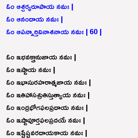
ఓం ఆశ్చర్యరూపాయ నమః |
ఓం ఆనందాయ నమః |
ఓం ఆపన్నార్తివినాశనాయ నమః | 60 |
ఓం ఇభవక్త్రానుజాయ నమః |
ఓం ఇష్టాయ నమః |
ఓం ఇభాసురహరాత్మజాయ నమః |
ఓం ఇతిహాసశ్రుతిస్తుత్యాయ నమః |
ఓం ఇంద్రభోగఫలప్రదాయ నమః |
ఓం ఇష్టాపూర్తఫలప్రదయే నమః |
ఓం ఇష్టేష్టవరదాయకాయ నమః |