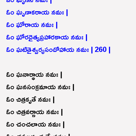
ఓం ఘృణాకరాయ నమః |
ఓం ఘోరాయ నమః |
ఓం ఘోరదైత్యప్రహారకాయ నమః |
ఓం ఘటితైశ్వర్యసందోహాయ నమః | 260 |
ఓం ఘనార్థాయ నమః |
ఓం ఘనసంక్రమాయ నమః |
ఓం చిత్రకృతే నమః |
ఓం చిత్రవర్ణాయ నమః |
ఓం చంచలాయ నమః |