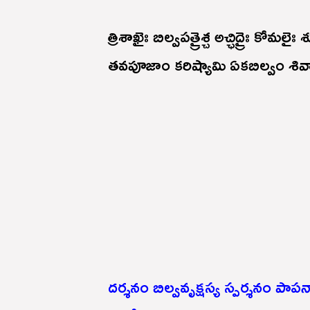
త్రిశాఖైః బిల్వపత్రైశ్చ అచ్ఛిద్రైః కోమలైః శ
తవపూజాం కరిష్యామి ఏకబిల్వం శివార
దర్శనం బిల్వవృక్షస్య స్పర్శనం పా