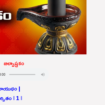
బిల్వాష్టకం
్రియాయుధం |
్పితం ‖ 1 ‖