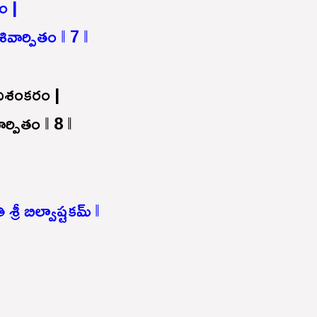
ం |
ివార్పితం ‖ 7 ‖
ిశంకరం |
ర్పితం ‖ 8 ‖
 శ్రీ బిల్వాష్టకమ్ ‖