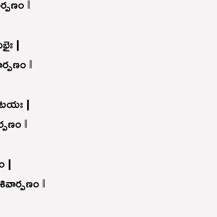
ర్పణం ‖
ుభైః |
ార్పణం ‖
ోటయః |
్పణం ‖
ం |
శివార్పణం ‖