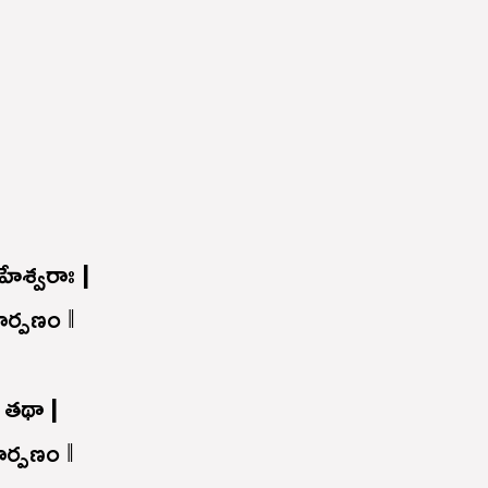
హేశ్వరాః |
ార్పణం ‖
 తథా |
ర్పణం ‖