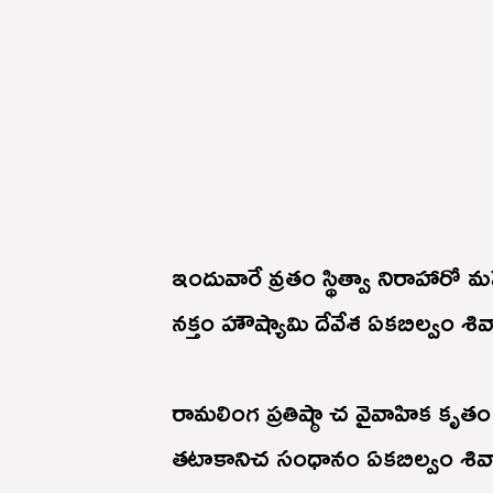
ఇందువారే వ్రతం స్థిత్వా నిరాహారో మ
నక్తం హౌష్యామి దేవేశ ఏకబిల్వం శివ
రామలింగ ప్రతిష్ఠా చ వైవాహిక కృతం
తటాకానిచ సంధానం ఏకబిల్వం శివా