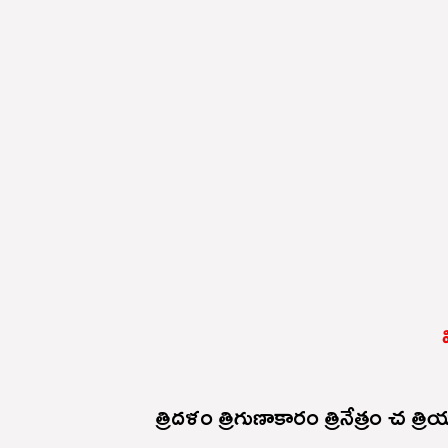
త్రిదళం త్రిగుణాకారం త్రినేత్రం చ త