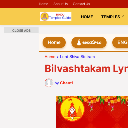
Home
About Us
Contact Us
HOME
TEMPLES
CLOSE ADS
Home
🛕 ఆలయాలు
ENG
Home
Lord Shiva Stotram
Bilvashtakam Lyric
by
Chanti