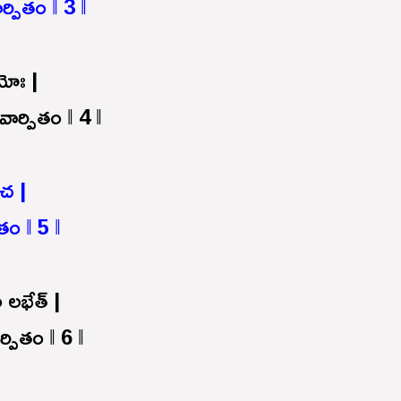
పితం ‖ 3 ‖
యోః |
ార్పితం ‖ 4 ‖
 చ |
ితం ‖ 5 ‖
 లభేత్ |
్పితం ‖ 6 ‖