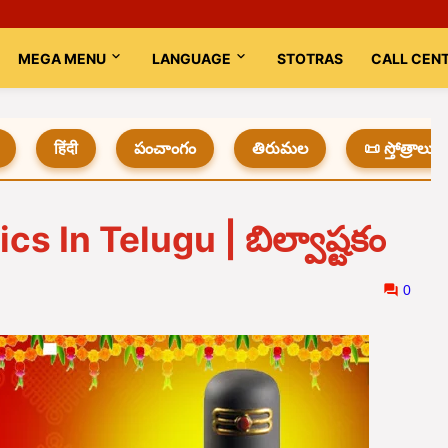
MEGA MENU
LANGUAGE
STOTRAS
CALL CEN
हिंदी
పంచాంగం
తిరుమల
📜 స్తోత్రాలు
s In Telugu | బిల్వాష్టకం
0