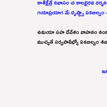
కాశీక్షేత్రే నివాసం చ కాలభైరవ దర్శన
గయాప్రయాగ మే దృష్ట్వా ఏకబిల్వం శ
ఉమయా సహ దేవేశం వాహనం నంద
ముచ్యతే సర్వపాపేభ్యో ఏకబిల్వం శివా
ఇతి