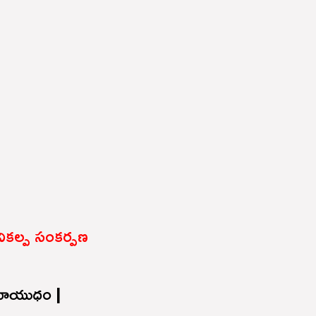
వికల్ప సంకర్పణ
్రియాయుధం |