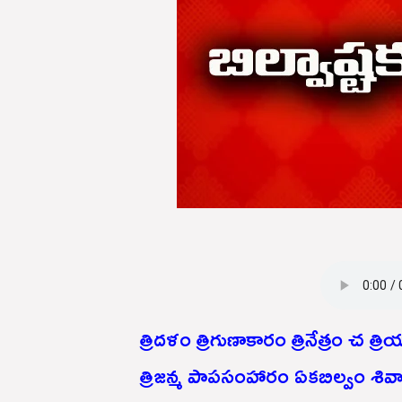
త్రిదళం త్రిగుణాకారం త్రినేత్రం చ త
త్రిజన్మ పాపసంహారం ఏకబిల్వం శివార