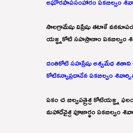
అఘోరపాపసంహారం ఏకబిల్వం శివార్
సాలగ్రామేషు విప్రేషు తటాకే వనకూప
యజ్ఞ్నకోటి సహస్రాణాం ఏకబిల్వం శివ
దంతికోటి సహస్రేషు అశ్వమేధ శతాని
కోటికన్యాప్రదానేన ఏకబిల్వం శివార్ప
ఏకం చ బిల్వపత్రైశ్చ కోటియజ్ఞ్న ఫలం
మహాదేవైశ్చ పూజార్థం ఏకబిల్వం శివార