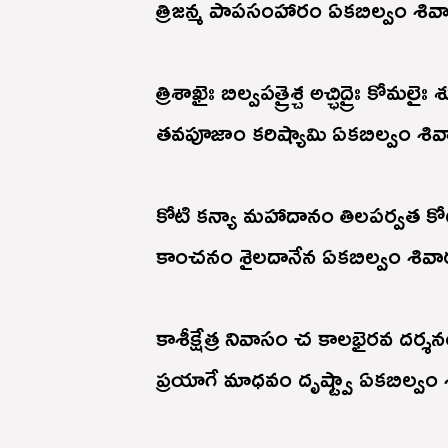
త్రిజన్మ పాపసంహారం ఏకబిల్వం శివా
త్రిశాఖైః బిల్వపత్రైశ్చ అచ్ఛిద్రైః కోమలైః శ
తవపూజాం కరిష్యామి ఏకబిల్వం శివ
కోటి కన్యా మహాదానం తిలపర్వత క
కాంచనం శైలదానేన ఏకబిల్వం శివార
కాశీక్షేత్ర నివాసం చ కాలభైరవ దర్శన
ప్రయాగే మాధవం దృష్ట్వా ఏకబిల్వం 