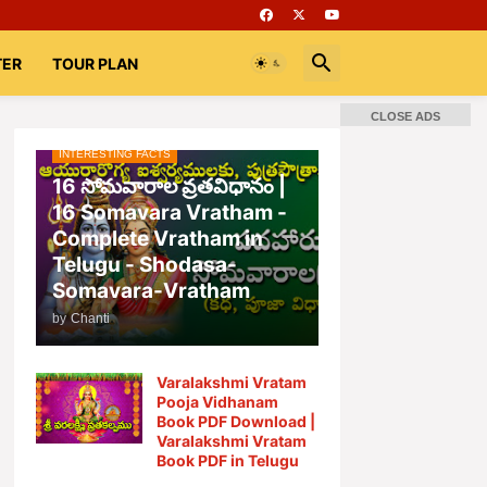
TER
TOUR PLAN
CLOSE ADS
INTERESTING FACTS
📚 Books
Rooms
భగవద్గీత
16 సోమవారాల వ్రతవిధానం |
16 Somavara Vratham -
Complete Vratham in
Telugu - Shodasa-
Somavara-Vratham
by
Chanti
Varalakshmi Vratam
Pooja Vidhanam
Book PDF Download |
Varalakshmi Vratam
Book PDF in Telugu