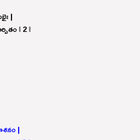
ుభైః |
్పితం ‖ 2 ‖
పనాశనం |