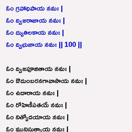
ఓం గ్రహాధిపాయ నమః |
ఓం ద్విజరాజాయ నమః |
ఓం ద్యుతిలకాయ నమః |
ఓం ద్విభుజాయ నమః || 100 ||
ఓం ద్విజపూజితాయ నమః |
ఓం ఔదుంబరనగావాసాయ నమః |
ఓం ఉదారాయ నమః |
ఓం రోహిణీపతయే నమః |
ఓం నిత్యోదయాయ నమః |
ఓం మునిస్తుత్యాయ నమః |