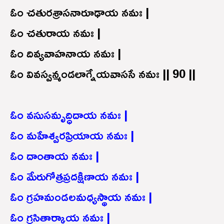
ఓం చతురశ్రాసనారూఢాయ నమః |
ఓం చతురాయ నమః |
ఓం దివ్యవాహనాయ నమః |
ఓం వివస్వన్మండలాగ్నేయవాససే నమః || 90 ||
ఓం వసుసమృద్ధిదాయ నమః |
ఓం మహేశ్వరప్రియాయ నమః |
ఓం దాంతాయ నమః |
ఓం మేరుగోత్రప్రదక్షిణాయ నమః |
ఓం గ్రహమండలమధ్యస్థాయ నమః |
ఓం గ్రసితార్కాయ నమః |