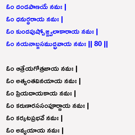
ఓం దండపాణయే నమః |
ఓం ధనుర్ధరాయ నమః |
ఓం కుందపుష్పోజ్జ్వలాకారాయ నమః |
ఓం నయనాబ్జసముద్భవాయ నమః || 80 ||
ఓం ఆత్రేయగోత్రజాయ నమః |
ఓం అత్యంతవినయాయ నమః |
ఓం ప్రియదాయకాయ నమః |
ఓం కరుణారససంపూర్ణాయ నమః |
ఓం కర్కటప్రభవే నమః |
ఓం అవ్యయాయ నమః |