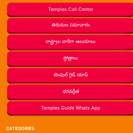
Temples Call Center
తిరుమల సమాచారం
రాష్ట్రాల వారీగా ఆలయాలు
స్తోత్రాలు
టెంపుల్ గైడ్ యాప్
భగవద్గీత
Temples Guide Whats App
CATEGORIES