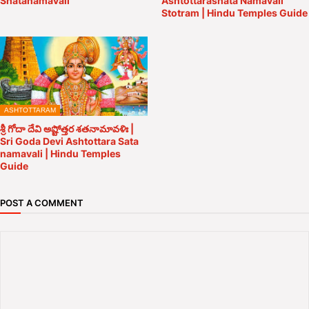
Shatanamavali
Ashtottarashata Namavali
Stotram | Hindu Temples Guide
ASHTOTTARAM
శ్రీ గోదా దేవి అష్టోత్తర శతనామావళిః |
Sri Goda Devi Ashtottara Sata
namavali | Hindu Temples
Guide
POST A COMMENT