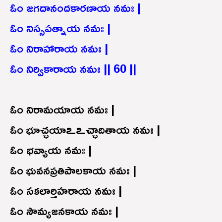
ఓం జగదానందకారణాయ నమః |
ఓం నిస్సపత్నాయ నమః |
ఓం నిరాహారాయ నమః |
ఓం నిర్వికారాయ నమః || 60 ||
ఓం నిరామయాయ నమః |
ఓం భూచ్ఛయాఽఽచ్ఛాదితాయ నమః |
ఓం భవ్యాయ నమః |
ఓం భువనప్రతిపాలకాయ నమః |
ఓం సకలార్తిహరాయ నమః |
ఓం సౌమ్యజనకాయ నమః |