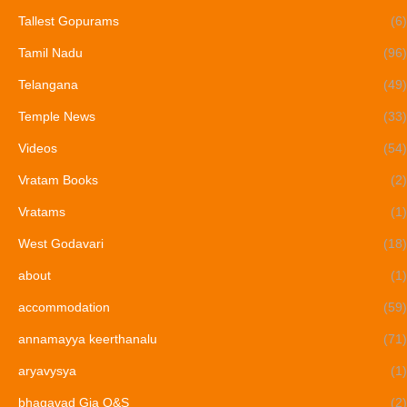
Tallest Gopurams
(6)
Tamil Nadu
(96)
Telangana
(49)
Temple News
(33)
Videos
(54)
Vratam Books
(2)
Vratams
(1)
West Godavari
(18)
about
(1)
accommodation
(59)
annamayya keerthanalu
(71)
aryavysya
(1)
bhagavad Gia Q&S
(2)