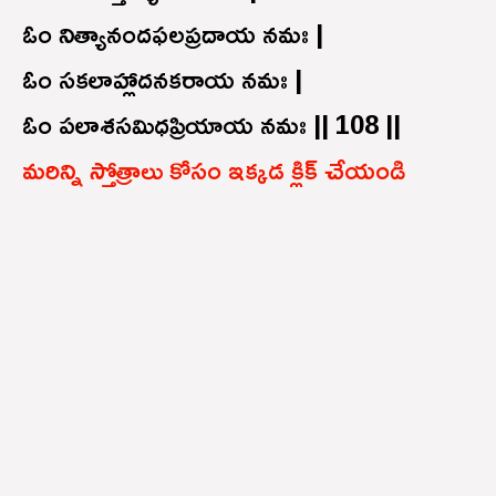
ఓం నిత్యానందఫలప్రదాయ నమః |
ఓం సకలాహ్లాదనకరాయ నమః |
ఓం పలాశసమిధప్రియాయ నమః || 108 ||
మరిన్ని స్తోత్రాలు కోసం ఇక్కడ క్లిక్ చేయండి