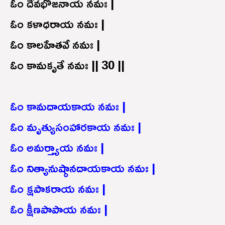
ఓం దేవభోజనాయ నమః |
ఓం కళాధరాయ నమః |
ఓం కాలహేతవే నమః |
ఓం కామకృతే నమః || 30 ||
ఓం కామదాయకాయ నమః |
ఓం మృత్యుసంహారకాయ నమః |
ఓం అమర్త్యాయ నమః |
ఓం నిత్యానుష్ఠానదాయకాయ నమః |
ఓం క్షపాకరాయ నమః |
ఓం క్షీణపాపాయ నమః |