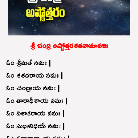
శ్రీ చంద్ర అష్టోత్తరశతనామావళిః
ఓం శ్రీమతే నమః |
ఓం శశధరాయ నమః |
ఓం చంద్రాయ నమః |
ఓం తారాధీశాయ నమః |
ఓం నిశాకరాయ నమః |
ఓం సుధానిధయే నమః |
ఓం సదారాధ్యాయ నమః |