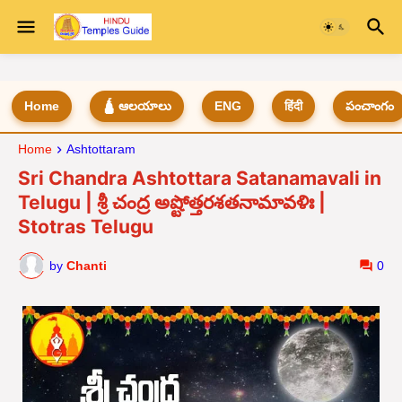
Home
🛕 ఆలయాలు
ENG
हिंदी
పంచాంగం
Home
Ashtottaram
Sri Chandra Ashtottara Satanamavali in
Telugu | శ్రీ చంద్ర అష్టోత్తరశతనామావళిః |
Stotras Telugu
by
Chanti
0