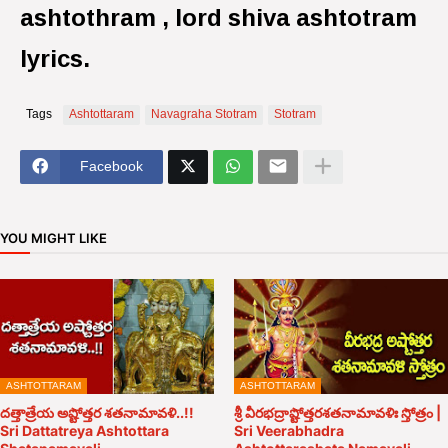
ashtothram , lord shiva ashtotram
lyrics.
Tags
Ashtottaram
Navagraha Stotram
Stotram
Facebook
YOU MIGHT LIKE
ASHTOTTARAM
ASHTOTTARAM
దత్తాత్రేయ అష్టోత్తర శతనామావళి..!!
శ్రీ వీరభద్రాష్టోత్తరశతనామావళిః స్తోత్రం |
Sri Dattatreya Ashtottara
Sri Veerabhadra