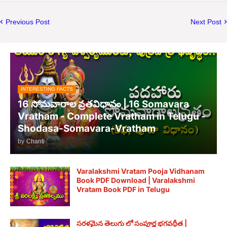
Previous Post
Next Post
INTERESTING FACTS
16 సోమవారాల వ్రతవిధానం | 16 Somavara
Vratham - Complete Vratham in Telugu -
Shodasa-Somavara-Vratham
by
Chanti
Varalakshmi Vratam Pooja Vidhanam
Book PDF Download | Varalakshmi
Vratam Book PDF in Telugu
సరళమైన తెలుగు లో సంపూర్ణ భగవద్గీత |