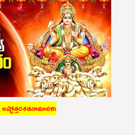
్య అష్టోత్తరశతనామావళిః