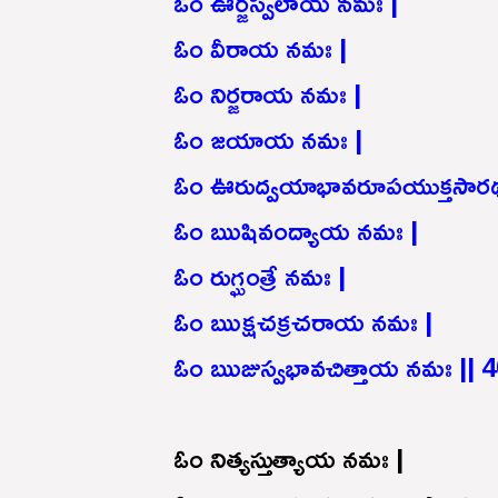
ఓం ఊర్జస్వలాయ నమః |
ఓం వీరాయ నమః |
ఓం నిర్జరాయ నమః |
ఓం జయాయ నమః |
ఓం ఊరుద్వయాభావరూపయుక్తసార
ఓం ఋషివంద్యాయ నమః |
ఓం రుగ్ఘంత్రే నమః |
ఓం ఋక్షచక్రచరాయ నమః |
ఓం ఋజుస్వభావచిత్తాయ నమః || 4
ఓం నిత్యస్తుత్యాయ నమః |