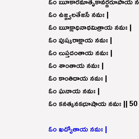
ఓం ౠకారమాతృకావర్ణరూపాయ న
ఓం ఉజ్జ్వలతేజసే నమః |
ఓం ౠక్షాధినాథమిత్రాయ నమః |
ఓం పుష్కరాక్షాయ నమః |
ఓం లుప్తదంతాయ నమః |
ఓం శాంతాయ నమః |
ఓం కాంతిదాయ నమః |
ఓం ఘనాయ నమః |
ఓం కనత్కనకభూషాయ నమః || 50 
ఓం ఖద్యోతాయ నమః |