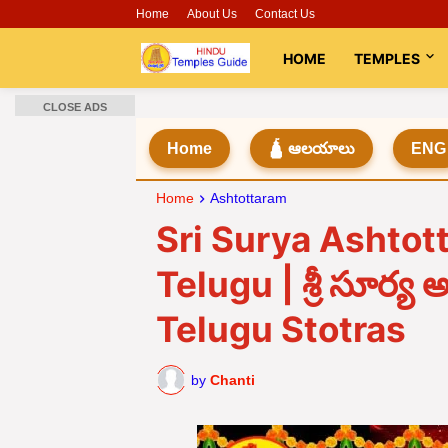
Home
About Us
Contact Us
HOME
TEMPLES
CLOSE ADS
Home
🛕 ఆలయాలు
ENG
Home
Ashtottaram
Sri Surya Ashtot
Telugu | శ్రీ సూర్య 
Telugu Stotras
by
Chanti