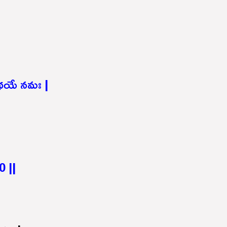
థయే నమః |
0 ||