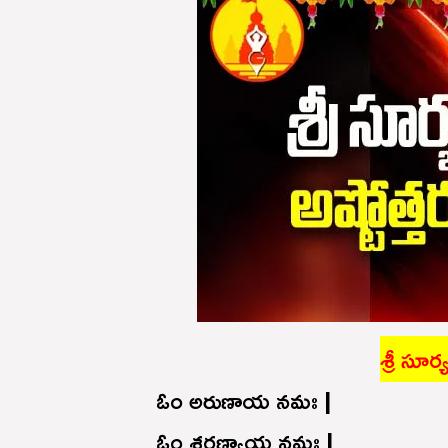
శ్రీ సూర
ఓం అరుణాయ నమః |
ఓం శరణ్యాయ నమః |