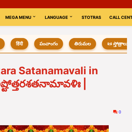
MEGA MENU
LANGUAGE
STOTRAS
CALL CEN
हिंदी
పంచాంగం
తిరుమల
📜 స్తోత్రాలు
tara Satanamavali in
అష్టోత్తరశతనామావళిః |
0