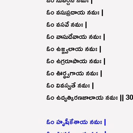
ఓం వసుప్రదాయ నమః |
ఓం వసవే నమః |
ఓం వాసుదేవాయ నమః |
ఓం ఉజ్జ్వలాయ నమః |
ఓం ఉగ్రరూపాయ నమః |
ఓం ఊర్ధ్వగాయ నమః |
ఓం వివస్వతే నమః |
ఓం ఉద్యత్కిరణజాలాయ నమః || 30
ఓం హృషీకేశాయ నమః |