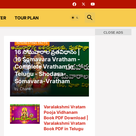
TER
TOUR PLAN
CLOSE ADS
INTERESTING FACTS
📚 Books
Rooms
భగవద్గీత
16 సోమవారాల వ్రతవిధానం |
16 Somavara Vratham -
Complete Vratham in
Telugu - Shodasa-
Somavara-Vratham
by
Chanti
Varalakshmi Vratam
Pooja Vidhanam
Book PDF Download |
Varalakshmi Vratam
Book PDF in Telugu