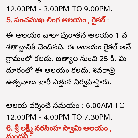
12.00PM - 3.00PM TO 9.00PM.
5. పంచముఖ లింగ ఆలయం , రైకల్ :
ఈ ఆలయం చాలా పురాతన ఆలయం 1 వ
శతాబ్దానికి చెందినది. ఈ ఆలయం రైకల్ అనే
గ్రామంలో కలదు. జగిత్యాల నుంచి 25 కి. మీ
దూరంలో ఈ ఆలయం కలదు. శివరాత్రి
ఉత్సవాలు భారీ ఎత్తున నిర్వహిస్తారు.
ఆలయ దర్శించే సమయం : 6.00AM TO
12.00PM - 4.00PM TO 7.30PM.
6. శ్రీ లక్ష్మీ నరసింహ స్వామి ఆలయం ,
మంధనీ :