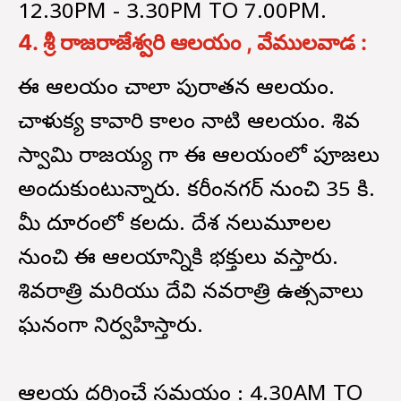
12.30PM - 3.30PM TO 7.00PM.
4. శ్రీ రాజరాజేశ్వరి ఆలయం , వేములవాడ :
ఈ ఆలయం చాలా పురాతన ఆలయం.
చాళుక్య కావారి కాలం నాటి ఆలయం. శివ
స్వామి రాజయ్య గా ఈ ఆలయంలో పూజలు
అందుకుంటున్నారు. కరీంనగర్ నుంచి 35 కి.
మీ దూరంలో కలదు. దేశ నలుమూలల
నుంచి ఈ ఆలయాన్నికి భక్తులు వస్తారు.
శివరాత్రి మరియు దేవి నవరాత్రి ఉత్సవాలు
ఘనంగా నిర్వహిస్తారు.
ఆలయ దర్శించే సమయం : 4.30AM TO