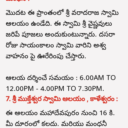
మొదట ఈ ప్రాంతంలో శ్రీ వరాదరాజ స్వామి
ఆలయం ఉండేది. ఈ స్వామి శ్రీ వైష్ణవులు
జరిపే పూజలు అందుకుంటున్నారు. దసరా
రోజు సాయంకాలం స్వామి వారిని అశ్వ
వాహనం పై ఊరేరిగింపు చేస్తారు.
ఆలయ దర్శించే సమయం : 6.00AM TO
12.00PM - 4.00PM TO 7.30PM.
7. శ్రీ ముక్తేశ్వర స్వామి ఆలయం , కాళేశ్వరం :
ఈ ఆలయం మహాదేవపురం నుంచి 16 కి.
మీ దూరంలో కలదు. మరియు మంధనీ