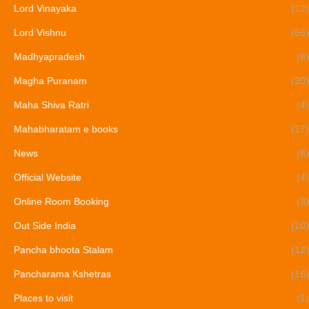
Lord Vinayaka
(12)
Lord Vishnu
(56)
Madhyapradesh
(8)
Magha Puranam
(30)
Maha Shiva Ratri
(4)
Mahabharatam e books
(17)
News
(6)
Official Website
(4)
Online Room Booking
(3)
Out Side India
(10)
Pancha bhoota Stalam
(12)
Pancharama Kshetras
(16)
Places to visit
(1)