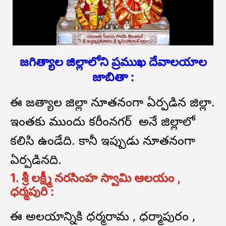
జగిత్యాల జిల్లాలోని ప్రముఖ దేవాలయాల
జాబితా :
ఈ జగిత్యాల జిల్లా నూతనంగా ఏర్పడిన జిల్లా.
ఇంతకు ముందు కరీంనగర్ అనే జిల్లాలో
కలిసి ఉండేది. కానీ ఇప్పుడు నూతనంగా
ఏర్పడినది.
1. శ్రీ లక్ష్మీ నరసింహ స్వామి ఆలయం ,
ధర్మపురి :
ఈ అలయాన్నికి ధర్మరామ , ధర్మాపురం ,