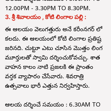
12.00PM - 3.30PM TO 8.30PM.
3. శ్రీ శివాలయం , కోటి లింగాల పల్లి :
ఈ ఆలయం వెలుగత్తురు అనే కరీంనగర్ లో
కలదు. ఈ ఆలయంలో కోటి లింగాల ప్రతిష్ట
జరిగినది. చుట్టూ ఎటు చూసిన మొత్తం లింగ
మూర్తులతో స్వామి దర్శించుకోవచ్చు. శాత
వాహన కాలం నాటి ప్రజలకి ఈ ప్రాంతం
వర్తక వ్యాపారం చేసేవారు. శివరాత్రి
ఉత్సవాలు భారీ ఎత్తున నిర్వహిస్తారు.
ఆలయ దర్శించే సమయం : 6.30AM TO