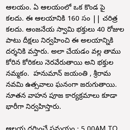
ఆలయం. ఏ ఆలయంలో ఒక కొండ పై
కలదు. ఈ ఆలయానికి 160 సం || చరిత్ర
కలదు. ఆంజనేయ స్వామి భక్తులు 40 రోజుల
పాటు దీక్షలు నిర్వహించి ఈ అలయాన్నికి
దర్శనికి వస్తారు. అలా చేయడం వల్ల తాము
కోరిన కోరికలు నెరవేరుతాయి అని భక్తుల
నమ్మకం. హనుమాన్ జయంతి , శ్రీరామ
నవమి ఉత్సవాలు ఘనంగా జరుగుతాయి.
నూతన వాహన పూజ కార్యక్రమాలు కూడా
భారీగా నిర్వహిస్తారు.
ఆలయ దర్శించే సమయం : 5.00AM TO