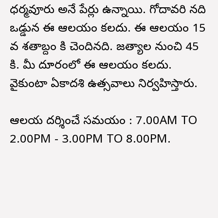
ధర్మవూరు అనే పేర్లు ఉన్నాయి. గోదావరి నది
ఒడ్డున ఈ ఆలయం కలదు. ఈ ఆలయం 15
వ శతాబ్దం కి చెందినది. జగిత్యాల నుంచి 45
కి. మీ దూరంలో ఈ ఆలయం కలదు.
వైకుంటా ఏకాదశి ఉత్సవాలు నిర్వహిస్తారు.
ఆలయ దర్శించే సమయం : 7.00AM TO
2.00PM - 3.00PM TO 8.00PM.