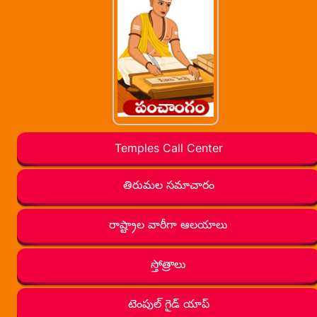
Temples Call Center
తిరుమల సమాచారం
రాష్ట్రాల వారీగా ఆలయాలు
స్తోత్రాలు
టెంపుల్ గైడ్ యాప్