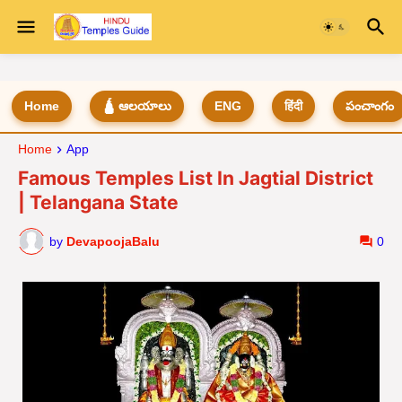
Home
🛕 ఆలయాలు
ENG
हिंदी
పంచాంగం
Home
App
Famous Temples List In Jagtial District
| Telangana State
by
DevapoojaBalu
0