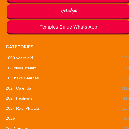
భగవద్గీత
Temples Guide Whats App
CATEGORIES
1000 years old
(18)
108 divya stalam
(17)
18 Shakti Peethas
(28)
2024 Calendar
(11)
2024 Festivals
(41)
2024 Rasi Phalalu
(16)
2025
(3)
2nd Century
(1)