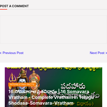
POST A COMMENT
Previous Post
Next Post
INTERESTING FACTS
16 సోమవారాల వ్రతవిధానం | 16 Somavara
Vratham - Complete Vratham in Telugu -
Shodasa-Somavara-Vratham