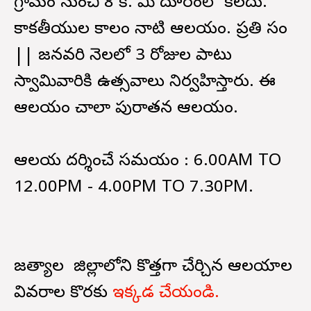
గ్రామం నుంచి 8 కి. మీ దూరంలో కలదు.
కాకతీయుల కాలం నాటి ఆలయం. ప్రతి సం
|| జనవరి నెలలో 3 రోజుల పాటు
స్వామివారికి ఉత్సవాలు నిర్వహిస్తారు. ఈ
ఆలయం చాలా పురాతన ఆలయం.
ఆలయ దర్శించే సమయం : 6.00AM TO
12.00PM - 4.00PM TO 7.30PM.
జగిత్యాల జిల్లాలోని కొత్తగా చేర్చిన ఆలయాల
వివరాల కొరకు
ఇక్కడ చేయండి.