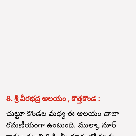
8. శ్రీ వీరభద్ర ఆలయం , కొత్తకొండ :
చుట్టూ కొండల మధ్య ఈ ఆలయం చాలా
రమణీయంగా ఉంటుంది. ముల్కా నూర్