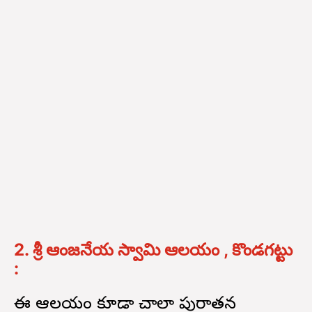
2. శ్రీ ఆంజనేయ స్వామి ఆలయం , కొండగట్టు
:
ఈ ఆలయం కూడా చాలా పురాతన