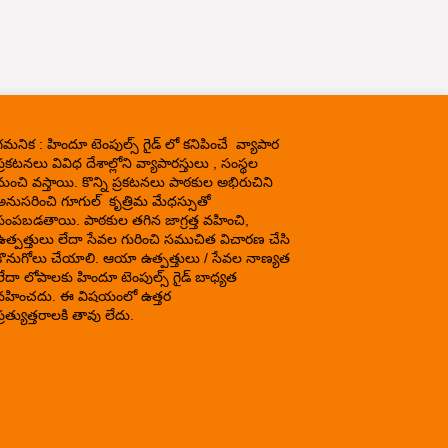
గమనిక : హిందూ టెంపుల్స్ గైడ్ లో కనిపించే వ్యాపార
్రకటనలు వివిధ దేశాల్లోని వ్యాపారస్తులు , సంస్థల
నుంచి వస్తాయి. కొన్ని ప్రకటనలు పాఠకుల అభిరుచిని
అనుసరించి గూగుల్ కృత్రిమ మేధస్సుతో
పంపబడతాయి. పాఠకుల తగిన జాగ్రత్త వహించి,
ఉత్పత్తులు లేదా సేవల గురించి సముచిత విచారణ చేసి
కొనుగోలు చేయాలి. ఆయా ఉత్పత్తులు / సేవల నాణ్యత
లేదా లోపాలకు హిందూ టెంపుల్స్ గైడ్ బాధ్యత
వహించదు. ఈ విషయంలో ఉత్తర
్రత్యుత్తరాలకి తావు లేదు.