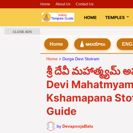
Home
About Us
Contact Us
HOME
TEMPLES
CLOSE ADS
Home
🛕 ఆలయాలు
ENG
Home
Durga Devi Stotram
శ్రీ దేవీ మహాత్మ్యమ్ 
Devi Mahatmyam
Kshamapana Stot
Guide
by
DevapoojaBalu