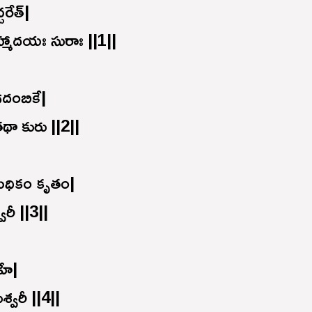
రేత్|
్మాదయః సురాః ||1||
జగదంబికే|
థా కురు ||2||
ూనమధికం కృతం|
వరీ ||3||
హే|
శ్వరీ ||4||