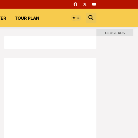
TER
TOUR PLAN
CLOSE ADS
📚 Books
Rooms
భగవద్గీత