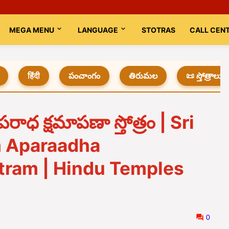
MEGA MENU
LANGUAGE
STOTRAS
CALL CEN
हिंदी
పంచాంగం
తిరుమల
📜 స్తోత్రాలు
అపరాధ క్షమాపణా స్తోత్రం | Sri
 Aparaadha
ram | Hindu Temples
0