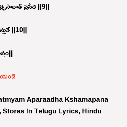
్రసాదాత్ ప్రసీద ||9||
స్తుతే ||10||
ప్తం||
 చేయండి
ahatmyam Aparaadha Kshamapana
, Storas In Telugu Lyrics, Hindu