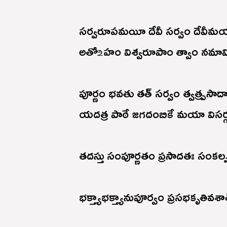
సర్వరూపమయీ దేవీ సర్వం దేవీమ
అతో ‌உహం విశ్వరూపాం త్వాం నమామి
పూర్ణం భవతు తత్ సర్వం త్వత్ప్రసాదా
యదత్ర పాఠే జగదంబికే మయా విసర్గబ
తదస్తు సంపూర్ణతం ప్రసాదతః సంకల్ప
భక్త్యాభక్త్యానుపూర్వం ప్రసభకృతివశా