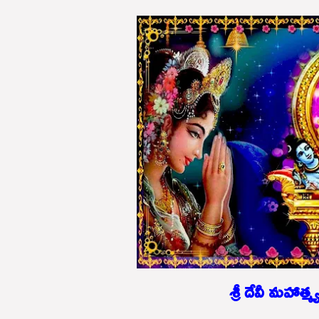
శ్రీ దేవీ మహాత్