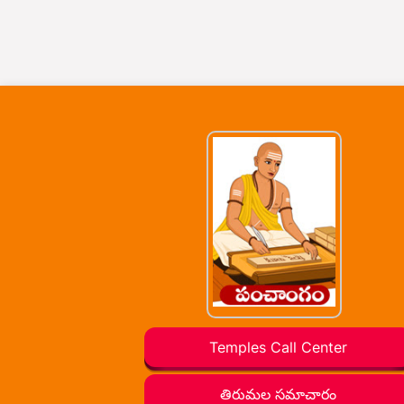
Temples Call Center
తిరుమల సమాచారం