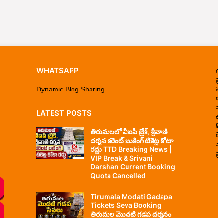
WHATSAPP
ప
Dynamic Blog Sharing
LATEST POSTS
తిరుమలలో వీఐపీ బ్రేక్, శ్రీవాణి
దర్శన కరెంట్ బుకింగ్ టికెట్ల కోటా
రద్దు TTD Breaking News |
ప
VIP Break & Srivani
Darshan Current Booking
Quota Cancelled
Tirumala Modati Gadapa
Tickets Seva Booking
తిరుమల మొదటి గడప దర్శనం