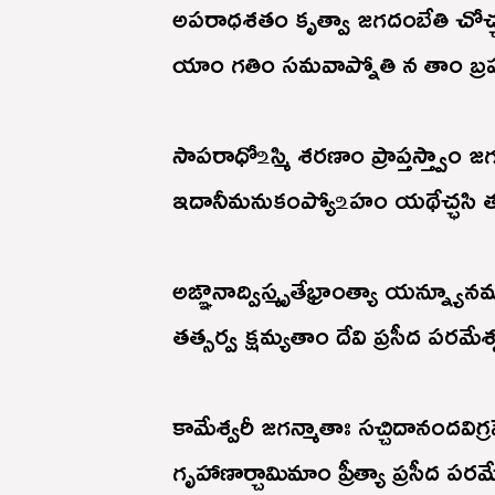
అపరాధశతం కృత్వా జగదంబేతి చోచ్చ
యాం గతిం సమవాప్నోతి న తాం బ్రహ
సాపరాధో ‌உస్మి శరణాం ప్రాప్తస్త్వాం 
ఇదానీమనుకంప్యో ‌உహం యథేచ్ఛసి త
అఙ్ఞానాద్విస్మృతేభ్రాంత్యా యన్న్య
తత్సర్వ క్షమ్యతాం దేవి ప్రసీద పరమేశ్
కామేశ్వరీ జగన్మాతాః సచ్చిదానందవిగ్ర
గృహాణార్చామిమాం ప్రీత్యా ప్రసీద పరమే