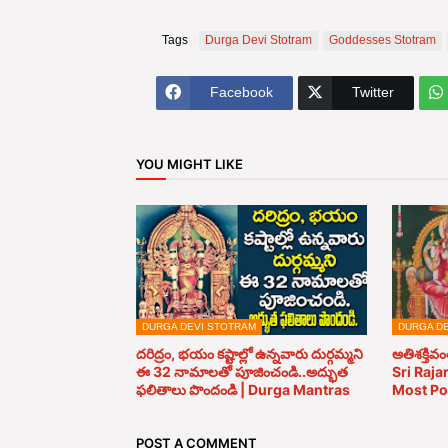
Tags
Durga Devi Stotram
Goddesses Stotram
Facebook
Twitter
YOU MIGHT LIKE
DURGA DEVI STOTRAM
DURGA D
దరిద్రం, భయం కష్టాల్లో ఉన్నవారు దుర్గమ్మని
అతిశక్తివ
ఈ 32 నామాలతో పూజించండి..అద్భుత
Sri Raj
ఫలితాలు పొందండి | Durga Mantras
Most Po
POST A COMMENT