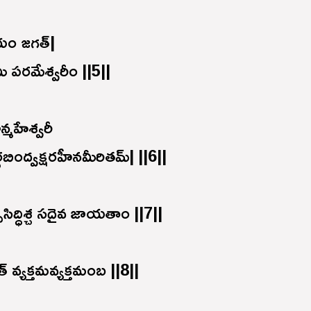
యం జగత్|
 పరమేశ్వరీం ||5||
న్మహేశ్వరీ
ింద్వక్షరహీనమీరితమ్| ||6||
సిద్ధిశ్చ సదైవ జాయతాం ||7||
త్ వ్యక్తమవ్యక్తమంబ ||8||