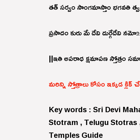
తత్ సర్వం సాంగమాస్తాం భగవతి త్వత్ప
ప్రసాదం కురు మే దేవి దుర్గేదేవి నమో ‌உ
||ఇతి అపరాధ క్షమాపణ స్తోత్రం సమా
మరిన్ని స్తోత్రాలు కోసం ఇక్కడ క్లిక్
Key words : Sri Devi M
Stotram , Telugu Stotras 
Temples Guide