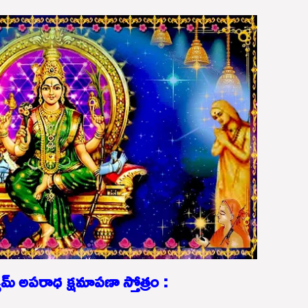
మ్యమ్ అపరాధ క్షమాపణా స్తోత్రం :