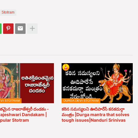
Stotram
EVI STOTRAM
DURGA DEVI STOTRAM
ంతమైన రాజరాజేశ్వరీ దండకం -
కఠిన సమస్యలని ఊదిపారేసే కనకదుర్గా
arajeshwari Dandakam |
మంత్రం |Durga mantra that solves
pular Stotram
tough issues|Nanduri Srinivas