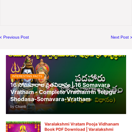
Previous Post
Next Post
INTERESTING FACTS
16 సోమవారాల వ్రతవిధానం | 16 Somavara
Vratham - Complete Vratham in Telugu -
Shodasa-Somavara-Vratham
by
Chanti
Varalakshmi Vratam Pooja Vidhanam
Book PDF Download | Varalakshmi