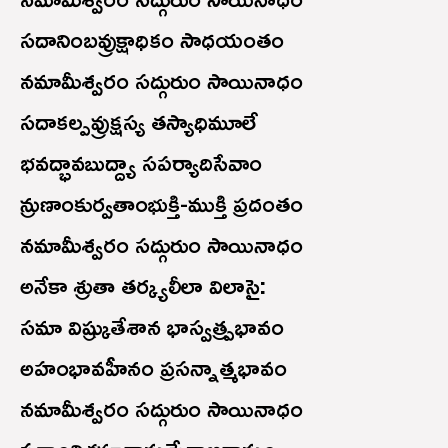
సదానింబవ్రుక్షాధికం సాధయంతం
నమామీశ్వరం సద్గురుం సాయినాధం
సదాకల్పవ్రుక్షస్య తస్యాధిమూలే
భవద్భావబుద్ద్యా సపర్యాదిసేవాం
న్రుణాంకుర్వతాంభుక్తి-ముక్తి ప్రదంతం
నమామీశ్వరం సద్గురుం సాయినాధం
అనేకా శ్రుతా తర్క్యలీలా విలాసై:
సమా విష్క్రుతేశాన భాస్వత్ర్పభావం
అహంభావహీనం ప్రసన్నాత్మభావం
నమామీశ్వరం సద్గురుం సాయినాధం