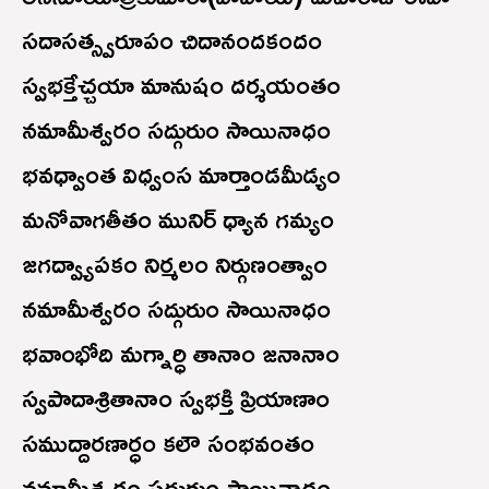
సదాసత్స్వరూపం చిదానందకందం
స్వభక్తేచ్చయా మానుషం దర్శయంతం
నమామీశ్వరం సద్గురుం సాయినాధం
భవధ్వాంత విధ్వంస మార్తాండమీడ్యం
మనోవాగతీతం మునిర్ ధ్యాన గమ్యం
జగద్వ్యాపకం నిర్మలం నిర్గుణంత్వాం
నమామీశ్వరం సద్గురుం సాయినాధం
భవాంభోది మగ్నార్ధి తానాం జనానాం
స్వపాదాశ్రితానాం స్వభక్తి ప్రియాణాం
సముద్దారణార్ధం కలౌ సంభవంతం
నమామీశ్వరం సద్గురుం సాయినాధం