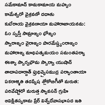
సమేకామాన్ కామకామాయ మహ్యం
కామేశ్వరో వైశ్రవణో దదాతు
కుబేరాయ వైశ్రవణాయా మహారాజాయనమ:
ఓం స్వస్తీ సామ్రాజ్యం భోజ్యం
స్వారాజ్యం వైరాజ్యం పారమేష్ట్యంరాజ్యం
మహారాజ్య మాధిపత్యమయం సమంతపర్యా
ఈశ్యా స్సార్వభౌమ స్సార్వా యుషాన్
తాదాపదార్దాత్ ప్రుధివ్యైసముద్ర పర్యాంతాయా
ఏకరాళ్ళితి తదప్యేష శ్లోకోబిగీతో మరుత:
పరివేష్టోరో మరుత్త స్యావసన్ గ్రుహే
ఆవిక్షితస్యకామ ప్రేర్ విశ్వేదేవాసభాసద ఇతి