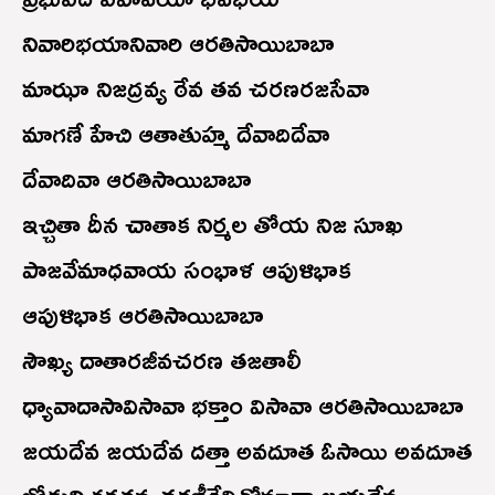
నివారిభయానివారి ఆరతిసాయిబాబా
మాఝా నిజద్రవ్య ఠేవ తవ చరణరజసేవా
మాగణే హేచి ఆతాతుహ్మ దేవాదిదేవా
దేవాదివా ఆరతిసాయిబాబా
ఇచ్చితా దీన చాతాక నిర్మల తోయ నిజ సూఖ
పాజవేమాధవాయ సంభాళ ఆపుళిభాక
ఆపుళిభాక ఆరతిసాయిబాబా
సౌఖ్య దాతారజీవచరణ తజతాలీ
ధ్యావాదాసావిసావా భక్తాం విసావా ఆరతిసాయిబాబా
జయదేవ జయదేవ దత్తా అవదూత ఓసాయి అవదూత