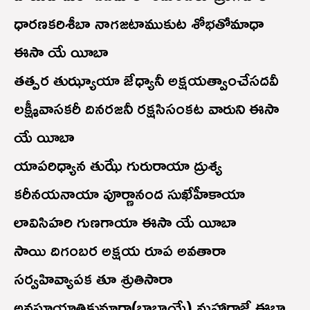
ధారణకరిశీబా నాగజటాముకుట శోభతోమాధా
ఈసా యే యీబా
తత్పర తుఝ్యాయా జేధ్యానీ అక్షయత్వాంచేసదవీ
లక్ష్మీవాసకరీ దినరజనీ రక్షసిసంకట వారుని ఈసా
యే యీబా
యాపరిధ్యాన తుఝే గురురాయా ద్రుశ్య
కరీనయనాయా పూర్ణానంద సుఖేహీకాయా
లావిసిహరి గుణగాయా ఈసా యే యీబా
సాయి దిగంబర అక్షయ రూప అవతారా
సర్వహివ్యాపక తూ శ్రుతిసారా
అనసూయాత్రికుమారా(బాబాయే) మహారాజే ఈబా