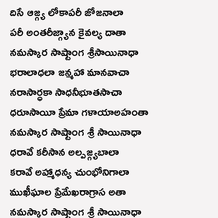
దిసే ఆజ్గ్య లోకాపరీ జోజనాలా
పరీ అంతరీజ్గ్యాన కైవల్య దాతా
నమస్కార సాష్టాంగ శ్రీసాయినాధా
భరాలాధలా జన్మహా మానవాచా
నరాసార్ధకా సాధనీభూతసాచా
ధరూసాయీ ప్రేమా గళాయా‌అహంతా
నమస్కార సాష్టాంగ శ్రీ సాయినాధా
ధరావే కరీసాన అల్పజ్గ్యబాలా
కరావే అహ్మాధన్య చుంభోనిగాలా
ముఖీఘాల ప్రేమేఖరాగ్రాస అతా
నమస్కార సాష్టాంగ శ్రీ సాయినాధా