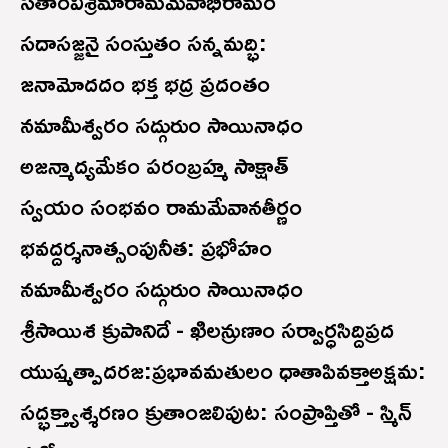
సతాంవిశ్రమారామమేవాభిరామం
సదాసజ్జనై సంస్తుతం సన్నమద్భి:
జనామోదదం భక్త భద్ర ప్రదంతం
నమామీశ్వరం సద్గురుం సాయినాధం
అజన్మాద్యమేకం పరంబ్రహ్మ సాక్షాత్
స్వయం సంభవం రామమేవానతీర్ణం
భవద్దర్శనాత్సంపునీత: ప్రభోహం
నమామీశ్వరం సద్గురుం సాయినాధం
శ్రీసాయిశ క్రుపానిదే - ఖిలన్రుణాం సర్వార్ధసిద్దిప్రద
యుష్మత్పాదరజ:ప్రభావమతులం ధాతాపివక్తా‌అక్షమ:
సద్భక్త్యాశ్శరణం క్రుతాంజలిపుట: సంప్రాప్తితో - స్మిన్