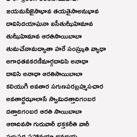
జయమనీజైసాభావ తయతైసా‌అనుభావ
దావిసిదయాఘనా ఐసీతుఝీహిమావ
తుఝీహిమావ ఆరతిసాయిబాబా
తుమచేనామద్యాతా హరే సంస్క్రుతి వ్యాధా
అగాధతవకరణీమార్గదావిసి అనాధా
దావిసి అనాధా ఆరతిసాయిబాబా
కలియుగి అవతార సగుణపరబ్రహ్మసచార
అవతార్ణఝాలాసే స్వామిదత్తాదిగంబర
దత్తాదిగంబర ఆరతి సాయిబాబా
ఆఠాదివసా గురువారీ భక్తకరీతి వారీ
ప్రభుపద పహావయా భవభయ