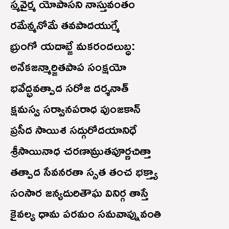
స్మవైర్మ యోపాసని నాస్తువంతం
రమేన్మనోమే తవపాదయుగ్మే
భ్రుంగో యదాబ్జే మకరందలుబ్ధ:
అనేకజన్మార్జితపాప సంక్షయో
భవేద్భవత్పాద సరోజ దర్శనాత్
క్షమస్వ సర్వానపరాధ పుంజకాన్
ప్రసీద సాయిశ సద్గురోదయానిధే
శ్రీసాయినాధ చరణామ్రుతపూర్ణచిత్తా
తత్పాద సేవనరతా స్సత తంచ భక్త్యా
సంసార జన్యదురితౌఘ వినిర్గ తాస్తే
కైవల్య ధామ పరమం సమవాప్నువంతి