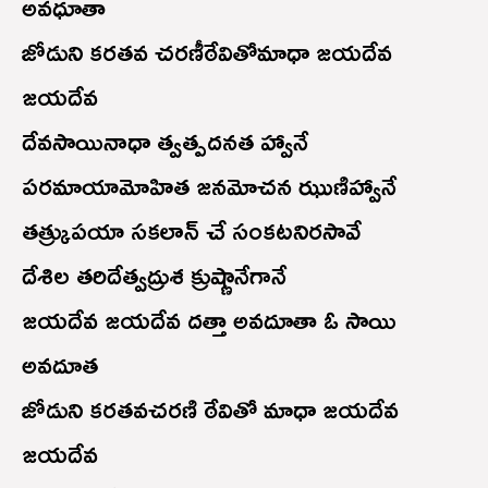
అవధూతా
జోడుని కరతవ చరణీఠేవితోమాధా జయదేవ
జయదేవ
దేవసాయినాధా త్వత్పదనత హ్వానే
పరమాయామోహిత జనమోచన ఝుణిహ్వానే
తత్క్రుపయా సకలాన్ చే సంకటనిరసావే
దేశిల తరిదేత్వద్రుశ క్రుష్ణానేగానే
జయదేవ జయదేవ దత్తా అవదూతా ఓ సాయి
అవదూత
జోడుని కరతవచరణి ఠేవితో మాధా జయదేవ
జయదేవ