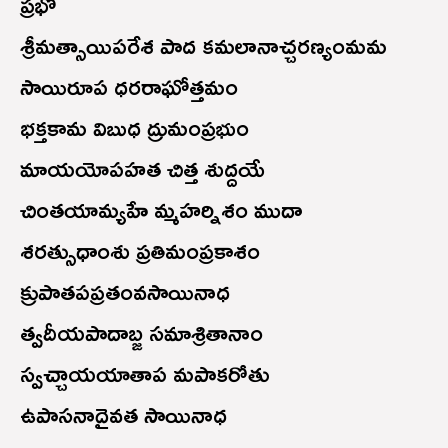
ప్రభో
శ్రీమత్సాయిపరేశ పాద కమలానాచ్చరణ్యంమమ
సాయిరూప ధరరాఘోత్తమం
భక్తకామ విబుధ ద్రుమంప్రభుం
మాయయోపహత చిత్త శుద్దయే
చింతయామ్యహే మ్మహర్నిశం ముదా
శరత్సుధాంశు ప్రతిమంప్రకాశం
క్రుపాతపప్రతంవసాయినాధ
త్వదీయపాదాబ్జ సమాశ్రితానాం
స్వచ్చాయయాతాప మపాకరోతు
ఉపాసనాదైవత సాయినాధ