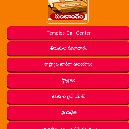
Temples Call Center
తిరుమల సమాచారం
రాష్ట్రాల వారీగా ఆలయాలు
స్తోత్రాలు
టెంపుల్ గైడ్ యాప్
భగవద్గీత
Temples Guide Whats App