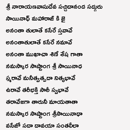
శ్రీ నారాయణవాసుదేవ సచ్చిదానంద సద్గురు
సాయినాధ్ మహారాజ్ కి జై
అనంతా తులాతే కసేరే స్తవావే
అనంతాతులాతే కసేరే నమావే
అనంతా ముఖాచా శిణే శేష గాతా
నమస్కార సాష్టాంగ శ్రీ సాయినాధ
స్మరావే మనీత్వత్పదా నిత్యభావే
ఉరావే తరీభక్తి సాఠీ స్వభావే
తరావేజగా తారునీ మాయతాతా
నమస్కార సాష్టాంగ శ్రీసాయినాధా
వసేజో సదా దావయా సంతలీలా