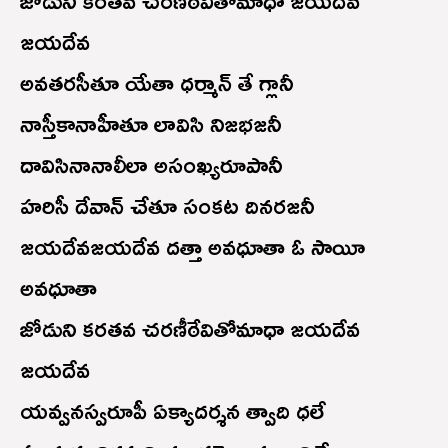
జోడుని కరతవ చరణీఠేవితోమాధా జయదేవ
జయదేవ
అవతరసీతూ యేతా ధర్మాన్ తే గ్లానీ
నాస్తీకానాహీతూ లావిసి నిజభజనీ
దావిసినానాలీలా అసంఖ్యరూపానీ
హరిసీ దేవాన్ చేతూ సంకట దినరజనీ
జయదేవజయదేవ దత్తా అవధూతా ఓ సాయీ
అవధూతా
జోడుని కరతవ చరణీఠేవితోమాధా జయదేవ
జయదేవ
యవ్వనస్వరూపీ ఏక్యాదర్శన త్వాది ధలే