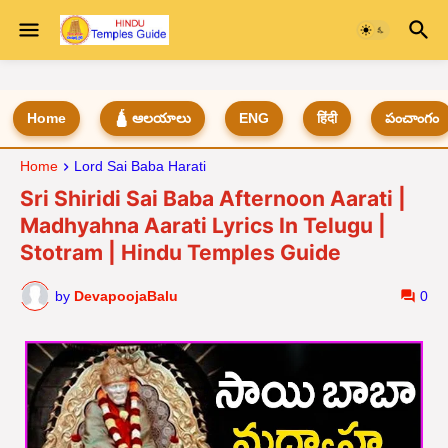
Home
🛕 ఆలయాలు
ENG
हिंदी
పంచాంగం
Home
Lord Sai Baba Harati
Sri Shiridi Sai Baba Afternoon Aarati |
Madhyahna Aarati Lyrics In Telugu |
Stotram | Hindu Temples Guide
by
DevapoojaBalu
0