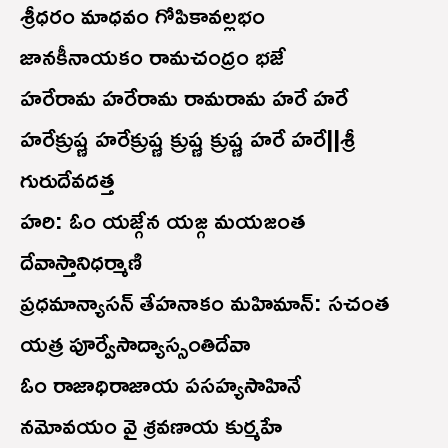
శ్రీధరం మాధవం గోపికావల్లభం
జానకీనాయకం రామచంద్రం భజే
హరేరామ హరేరామ రామరామ హరే హరే
హరేక్రుష్ణ హరేక్రుష్ణ క్రుష్ణ క్రుష్ణ హరే హరే||శ్రీ
గురుదేవదత్త
హరి: ఓం యజ్గేన యజ్గ మయజంత
దేవాస్తానిధర్మాణి
ప్రధమాన్యాసన్ తేహనాకం మహిమాన్: సచంత
యత్ర పూర్వేసాద్యాస్సంతిదేవా
ఓం రాజాధిరాజాయ పసహ్యసాహినే
నమోవయం వై శ్రవణాయ కుర్మహే