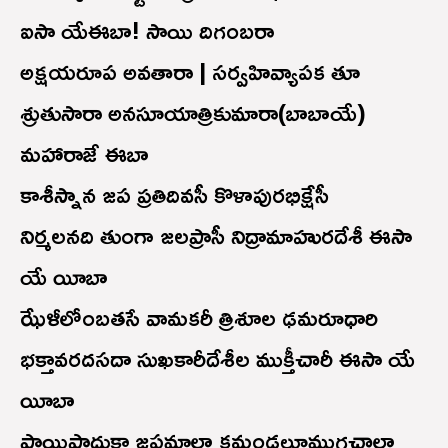
ఐసా యే‌ఈబా! సాయి దిగంబరా
అక్షయరూప అవతారా | సర్వహివ్యాపక తూ
శ్రుతుసారా అనసూయాత్రికుమారా(బాబాయే)
మహారాజే ఈబా
కాశీస్నాన జప ప్రతిదివసీ కొళాపురభిక్షేసీ
నిర్మలనది తుంగా జలప్రాసీ నిద్రామాహురదేశీ ఈసా
యే యీబా
ఝేళీలోంబతసే వామకరీ త్రిశూల ఢమరూధారి
భక్తావరదసదా సుఖకారీదేశీల ముక్తీచారీ ఈసా యే
యీబా
పాయిపాదుకా జపమాలా కమండలూమ్రుగచాలా