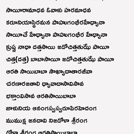
సాయీరామాధవ ఓవాళు హరమాధవ
కరూనియాస్ధిరమన పాహుగంభీరహేధ్యానా
సాయీచే హేధ్యానా పాహుగంభీర హేధ్యానా
క్రుష్ణ నాధా దత్తసాయి జడోచిత్తతుఝే పాయీ
చిత్త(దత్త) బాబాసాయీ జడోచిత్తతుఝే పాయీ
ఆరతి సాయిబాబా సౌఖ్యాదాతారజీవా
చరణారజతాలి ధ్యావాదాసావిసావ
భక్తాంవిసావ ఆరతిసాయిబాబా
జాళునియ ఆనంగస్వస్వరూపిరహెదంగ
ముముక్ష జనదావి నిజడోళా శ్రీరంగ
డోళా శ్రీరంగ ఆరతిసాయిబాబా