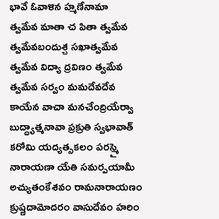
భావే ఓవాళిన హ్మణేనామా
త్వమేవ మాతా చ పితా త్వమేవ
త్వమేవబందుశ్చ సఖాత్వమేవ
త్వమేవ విద్యా ద్రవిణం త్వమేవ
త్వమేవ సర్వం మమదేవదేవ
కాయేన వాచా మనచేంద్రియేర్వా
బుద్ద్యాత్మనావా ప్రక్రుతి స్వభావాత్
కరోమి యద్యత్సకలం పరస్మై
నారాయణా యేతి సమర్పయామీ
అచ్యుతంకేశవం రామనారాయణం
క్రుష్ణదామోదరం వాసుదేవం హరిం