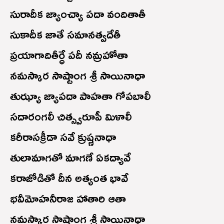
సురాదీక జ్యాంచ్యా పదా వందితాతీ
సుకాదీక జాతే సమానత్వదేతీ
ప్రయాగాదితీర్ధే పదీ నమ్రహోతా
నమస్కార సాష్టాంగ శ్రీ సాయినాధా
తుఝ్యా జ్యాపదా పాహతా గోపబాలీ
సదారంగలీ చిత్స్వరూపీ మిళాలీ
కరీరాసక్రీడా సవే క్రుష్ణనాధా
తులామాగతో మాగణే ఏకద్యావే
కరాజోడితో దీన అత్యంత భావే
భవీమోహనీరాజ హాతారి ఆతా
నమస్కార సాష్టాంగ శ్రీ సాయినాధా