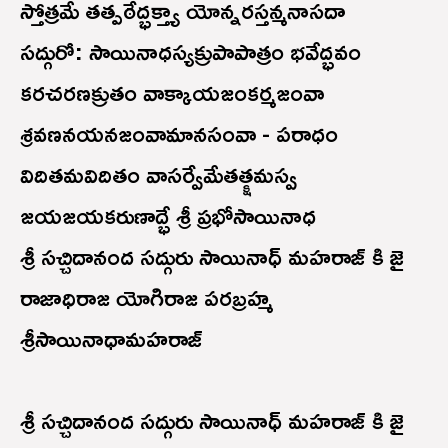
స్తోత్రమే తత్పఠేద్భక్త్యా యోన్నరస్తన్మనాసదా
సద్గురో: సాయినాధస్యక్రుపాపాత్రం భవేద్భవం
కరచరణక్రుతం వాక్కాయజంకర్మజంవా
శ్రవణనయనజంవామానసంవా - పరాధం
విదితమవిదితం వాసర్వేమేతత్క్షమస్వ
జయజయకరుణాద్భే శ్రీ ప్రభోసాయినాధ
శ్రీ సచ్చిదానంద సద్గురు సాయినాధ్ మహరాజ్ కి జై
రాజాధిరాజ యోగిరాజ పరబ్రహ్మ
శ్రీసాయినాధామహరాజ్
శ్రీ సచ్చిదానంద సద్గురు సాయినాధ్ మహరాజ్ కి జై