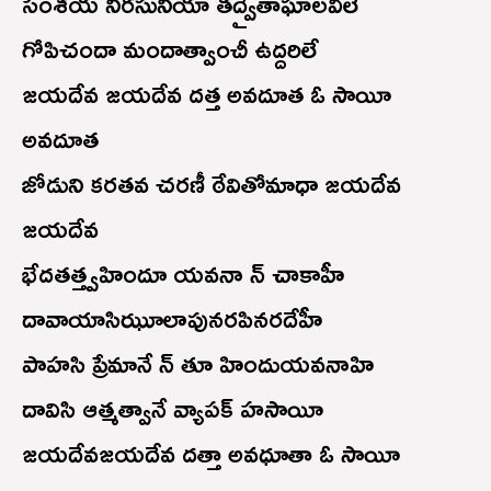
సంశయ నిరసునియా తద్వైతాఘాలవిలే
గోపిచందా మందాత్వాంచీ ఉద్దరిలే
జయదేవ జయదేవ దత్త అవదూత ఓ సాయీ
అవదూత
జోడుని కరతవ చరణీ ఠేవితోమాధా జయదేవ
జయదేవ
భేదతత్త్వహిందూ యవనా న్ చాకాహీ
దావాయాసిఝూలాపునరపినరదేహీ
పాహసి ప్రేమానే న్ తూ హిందుయవనాహి
దావిసి ఆత్మత్వానే వ్యాపక్ హసాయీ
జయదేవజయదేవ దత్తా అవధూతా ఓ సాయీ