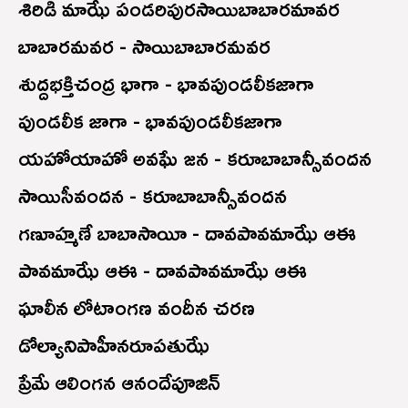
శిరిడి మాఝే పండరిపురసాయిబాబారమావర
బాబారమవర - సాయిబాబారమవర
శుద్దభక్తిచంద్ర భాగా - భావపుండలీకజాగా
పుండలీక జాగా - భావపుండలీకజాగా
యహోయాహో అవఘే జన - కరూబాబాన్సీవందన
సాయిసీవందన - కరూబాబాన్సీవందన
గణూహ్మణే బాబాసాయీ - దావపావమాఝే ఆ‌ఈ
పావమాఝే ఆ‌ఈ - దావపావమాఝే ఆ‌ఈ
ఘాలీన లోటాంగణ వందీన చరణ
డోల్యానిపాహీనరూపతుఝే
ప్రేమే ఆలింగన ఆనందేపూజిన్