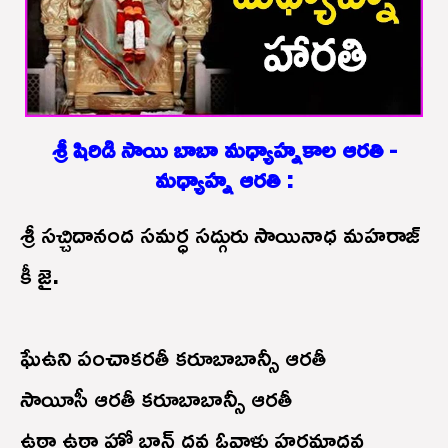
శ్రీ షిరిడి సాయి బాబా మధ్యాహ్నకాల ఆరతి -
మధ్యాహ్న ఆరతి :
శ్రీ సచ్చిదానంద సమర్ధ సద్గురు సాయినాధ మహరాజ్
కీ జై.
ఘే‌ఉని పంచాకరతీ కరూబాబాన్సీ ఆరతీ
సాయీసీ ఆరతీ కరూబాబాన్సీ ఆరతీ
ఉఠా ఉఠా హో బాన్ ధవ ఓవాళు హరమాధవ