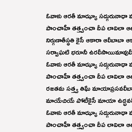
ఓవాళు ఆరతీ మాఝ్యా సద్గురునాధా
పాంచాహీ తత్త్వంచా దీప లావిలా ఆ
నిర్గుణాతీస్ధతి కైసీ ఆకారా ఆలీబాబా ఆ
సర్వాఘటి భరూనీ ఉరలీసాయిమావుల
ఓవాళు ఆరతీ మాఝ్యా సద్గురునాధా
పాంచాహీ తత్త్వంచా దీప లావిలా ఆ
రజతమ సత్త్వ తిఘే మాయాప్రసవలీబ
మాయేచియే పోటీకైసీ మాయా ఉద్భవల
ఓవాళు ఆరతీ మాఝ్యా సద్గురునాధా
పాంచాహీ తత్త్వంచా దీప లావిలా ఆ