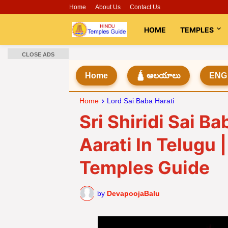
Home
About Us
Contact Us
HOME
TEMPLES
CLOSE ADS
Home
🛕 ఆలయాలు
ENG
Home
Lord Sai Baba Harati
Sri Shiridi Sai Ba
Aarati In Telugu 
Temples Guide
by
DevapoojaBalu