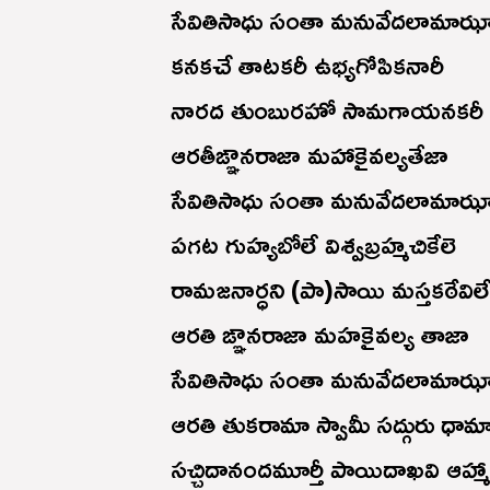
సేవితిసాధు సంతా మనువేదలామాఝా 
కనకచే తాటకరీ ఉభ్యగోపికనారీ
నారద తుంబురహో సామగాయనకరీ
ఆరతీఙ్ఞానరాజా మహాకైవల్యతేజా
సేవితిసాధు సంతా మనువేదలామాఝా 
పగట గుహ్యబోలే విశ్వబ్రహ్మచికేలె
రామజనార్ధని (పా)సాయి మస్తకఠేవిల
ఆరతి ఙ్ఞానరాజా మహకైవల్య తాజా
సేవితిసాధు సంతా మనువేదలామాఝా 
ఆరతి తుకరామా స్వామీ సద్గురు ధామ
సచ్చిదానందమూర్తీ పాయిదాఖవి ఆహ్మా