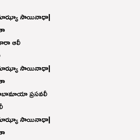
 మాఝ్యా సాయినాధా|
తా
కారా ఆలీ
ీ
 మాఝ్యా సాయినాధా|
తా
ాబామాయా ప్రసవలీ
ీ
 మాఝ్యా సాయినాధా|
తా