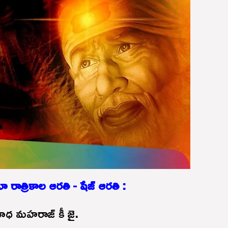
ా రాత్రికాల ఆరతి - షేజ్ ఆరతి :
ినాధ మహరాజ్ కీ జై.