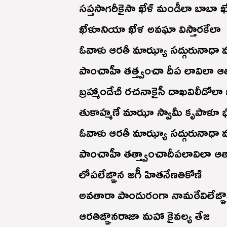
సప్తసాగరీకైసా ఖేళ్ మండీలా బాబా 
ఖేళూనియా ఖేళ అవఘా విస్తారకేలా
ఓవాళు ఆరతీ మాఝ్యా సద్గురునాధా
పాంచాహీ తత్త్వంచా దీప లావిలా ఆ
బ్రహ్మాండేచీ రచనాకైసీ దాఖవిలీడోల
తుకాహ్మణే మాఝా స్వామీ కృపాళూ 
ఓవాళు ఆరతీ మాఝ్యా సద్గురునాధా
పాంచాహీ తత్త్వాంచాదీపలావిలా ఆ
లోపలేఙ్ఞాన జగీ హితనేణతికోణి
అవతారా పాండురంగా నామఠేవిలేఙ్ఞా
ఆరతిఙ్ఞానరాజా మహా కైవల్య తేజ