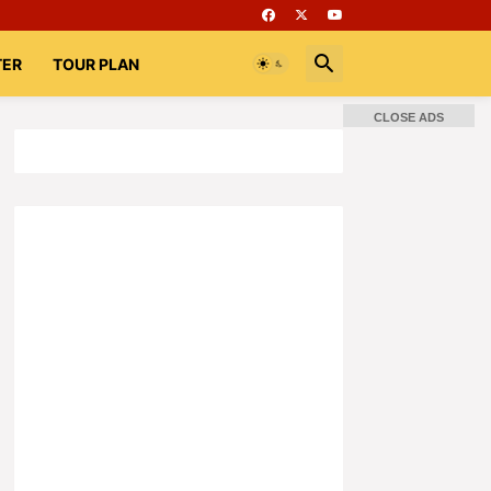
TER
TOUR PLAN
CLOSE ADS
📚 Books
Rooms
భగవద్గీత