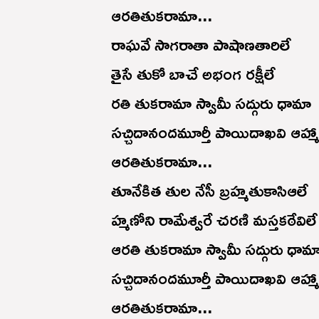
ఆరతితుకరామా...
రాఘవే సాగరాతా పాషాణతారిలే
తైసే తుకో బాచే అభంగ రక్షీలే
రతి తుకరామా స్వామీ సద్గురు ధామా
సచ్చిదానందమూర్తీ పాయిదాఖవి ఆహ్మా
ఆరతితుకరామా...
తూనేకిత తుల నేసీ బ్రహ్మతుకాసి‌ఆలే
హ్మణోని రామేశ్వరే చరణి మస్తకఠేవిలే
ఆరతి తుకరామా స్వామీ సద్గురు ధామ
సచ్చిదానందమూర్తీ పాయిదాఖవి ఆహ్మా
ఆరతితుకరామా...