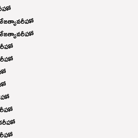
రీహో
ేజత్యావరీహో
ేజత్యావరీహో
కరీహో
కరీహో
హో
హో
రిహో
రీహో
ికరీహో
రీహో