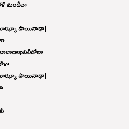
ఖేళ్ మండీలా
 మాఝ్యా సాయినాధా|
తా
ా బాబాదాఖవిలీడోలా
భోళా
 మాఝ్యా సాయినాధా|
తా
నీ