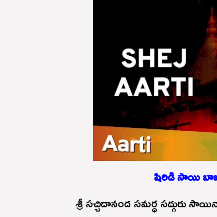
షిరిడి సాయి బాబ
శ్రీ సచ్చిదానంద సమర్ధ సద్గురు సాయ