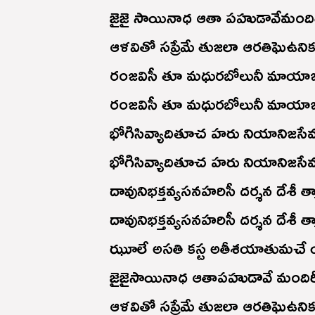
జైజై సాయినాధ ఆతా పహుడావేమంది
ఆళవితో సప్రేమే తుజలా ఆరతిఘె‌ఉని
రంజవిసీ తూ మధురబోలునీ మాయా
రంజవిసీ తూ మధురబోలునీ మాయా
భోగిసివ్యాదితూచ హరు నియానిజస
భోగిసివ్యాదితూచ హరు నియానిజస
దావునిభక్తవ్యసనహరిసీ దర్శన దేశీ త
దావునిభక్తవ్యసనహరిసీ దర్శన దేశీ త
ఝూలే అసతి కస్ట అతీశయాతుమచే
జైజైసాయినాధ ఆతాపహుడావే మంది
ఆళవితో సప్రేమే తుజలా ఆరతిఘె‌ఉని