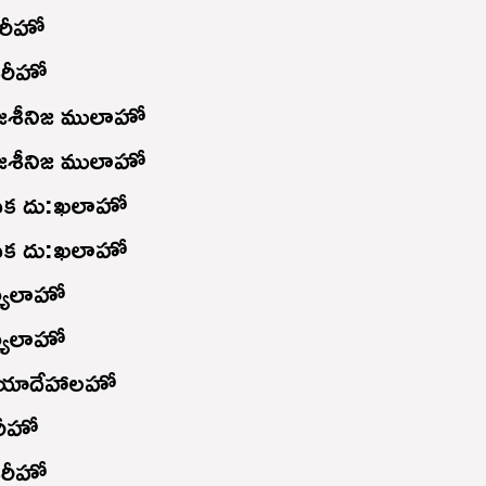
రీహో
కరీహో
జశీనిజ ములాహో
జశీనిజ ములాహో
ేవక దు:ఖలాహో
ేవక దు:ఖలాహో
్యాలాహో
్యాలాహో
 యాదేహాలహో
రీహో
కరీహో