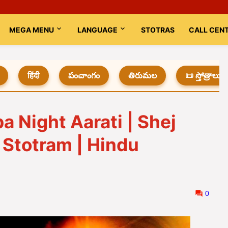
MEGA MENU
LANGUAGE
STOTRAS
CALL CEN
हिंदी
పంచాంగం
తిరుమల
📜 స్తోత్రాలు
ba Night Aarati | Shej
| Stotram | Hindu
0