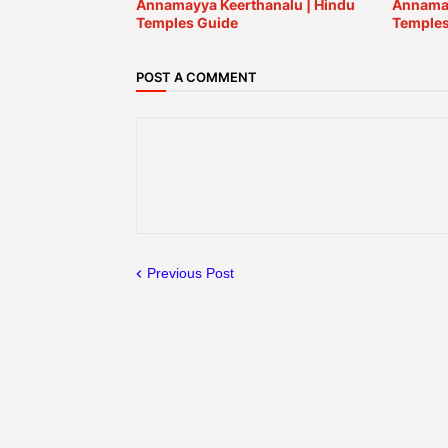
Annamayya Keerthanalu | Hindu
Annamay
Temples Guide
Temples
POST A COMMENT
Previous Post