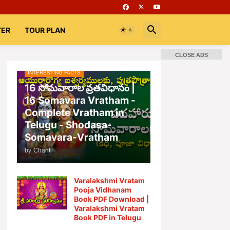
TER
TOUR PLAN
CLOSE ADS
INTERESTING FACTS
📚 Books
Rooms
భగవద్గీత
16 సోమవారాల వ్రతవిధానం |
16 Somavara Vratham -
Complete Vratham in
Telugu - Shodasa-
Somavara-Vratham
by
Chanti
Varalakshmi Vratam
Pooja Vidhanam
Book PDF Download |
Varalakshmi Vratam
Book PDF in Telugu