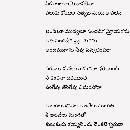
నీకు లలనాయె కావలెనా
పలుకు కోయిల సత్యభామయె కావలెనా
అందెలూ మువ్వలూ సందడిగ మ్రోయగను
అతి సందడిగ మ్రోయగను
అందముగాను నీవు పవ్వలింపరా
పగడాల పతకాలు కంఠనా ధరియించి
నీ కంఠనా ధరియించి
వంగేవు తొంగేవు నిదురపోరా
అలుకలు పోనెల అలవేలు మంగతో
శ్రీ అలవేలు మంగతో
కులుకుచు శయ్యనించు వెంకటేశ్వరుడా