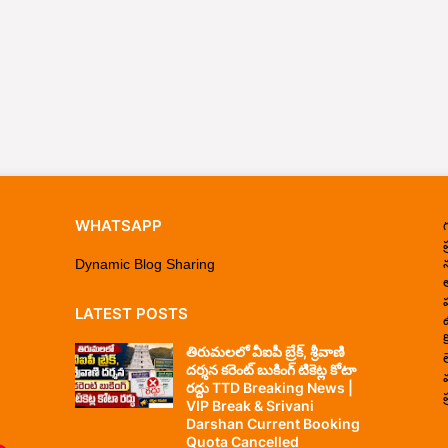
WHATSAPP
ప
Dynamic Blog Sharing
LATEST POSTS
తిరుమలలో వీఐపీ బ్రేక్, శ్రీవాణి
దర్శన కరెంట్ బుకింగ్ టికెట్ల కోటా
రద్దు TTD Breaking News |
ప
VIP Break & Srivani
Darshan Current Booking
Quota Cancelled