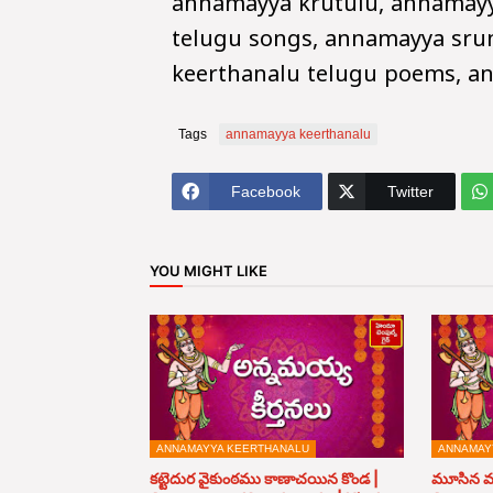
annamayya krutulu, annamayya
telugu songs, annamayya sru
keerthanalu telugu poems, an
Tags
annamayya keerthanalu
Facebook
Twitter
YOU MIGHT LIKE
ANNAMAYYA KEERTHANALU
ANNAMAY
కట్టెదుర వైకుంఠము కాణాచయిన కొండ |
మూసిన ము