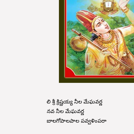
లాలి శ్రీ క్రిష్ణయ్య నీల మేఘవర్ణ
నవ నీల మేఘవర్ణ
బాలగోపాలపాల పవ్వళింపరా