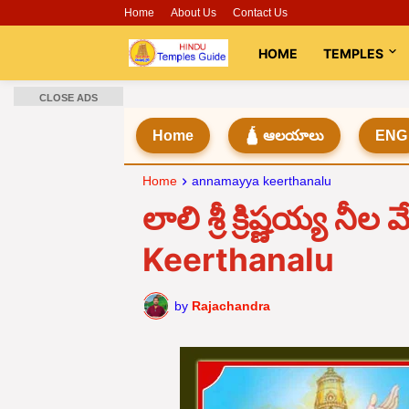
Home
About Us
Contact Us
HOME
TEMPLES
CLOSE ADS
Home
🛕 ఆలయాలు
ENG
Home
annamayya keerthanalu
లాలి శ్రీ క్రిష్ణయ్య
Keerthanalu
by
Rajachandra