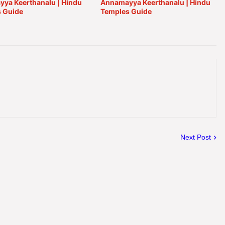
ya Keerthanalu | Hindu
Annamayya Keerthanalu | Hindu
 Guide
Temples Guide
Next Post