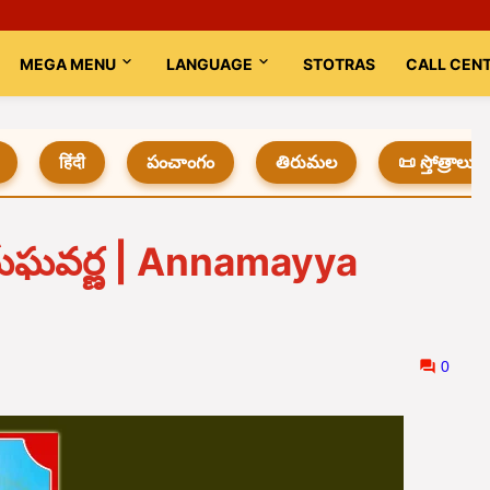
MEGA MENU
LANGUAGE
STOTRAS
CALL CEN
हिंदी
పంచాంగం
తిరుమల
📜 స్తోత్రాలు
 నీల మేఘవర్ణ | Annamayya
0