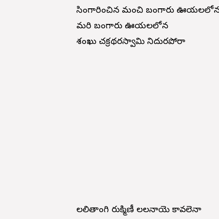
సింగారించిన మంచి బంగారు ఊయలలో
మరి బంగారు ఊయలలోన
శంఖు చక్రథరస్వామి నిదురపోరా
లలితాంగి రుక్మిణీ లలనాయె కావలెనా