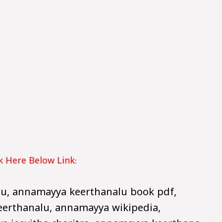
 Here Below Link:
gu, annamayya keerthanalu book pdf,
erthanalu, annamayya wikipedia,