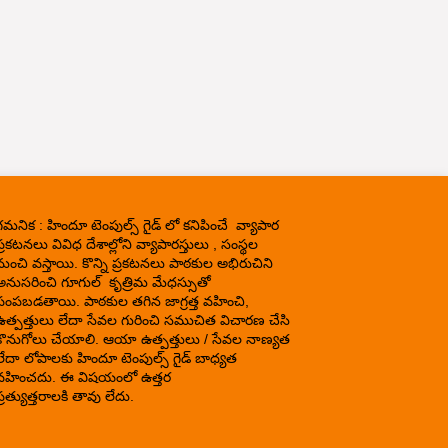
గమనిక : హిందూ టెంపుల్స్ గైడ్ లో కనిపించే వ్యాపార
్రకటనలు వివిధ దేశాల్లోని వ్యాపారస్తులు , సంస్థల
నుంచి వస్తాయి. కొన్ని ప్రకటనలు పాఠకుల అభిరుచిని
అనుసరించి గూగుల్ కృత్రిమ మేధస్సుతో
పంపబడతాయి. పాఠకుల తగిన జాగ్రత్త వహించి,
ఉత్పత్తులు లేదా సేవల గురించి సముచిత విచారణ చేసి
కొనుగోలు చేయాలి. ఆయా ఉత్పత్తులు / సేవల నాణ్యత
లేదా లోపాలకు హిందూ టెంపుల్స్ గైడ్ బాధ్యత
వహించదు. ఈ విషయంలో ఉత్తర
్రత్యుత్తరాలకి తావు లేదు.