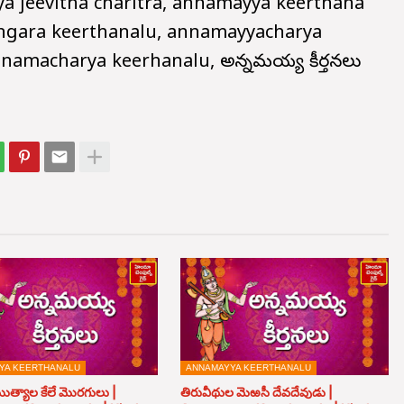
 jeevitha charitra, annamayya keerthana
ngara keerthanalu, annamayyacharya
namacharya keerhanalu, అన్నమయ్య కీర్తనలు
YA KEERTHANALU
ANNAMAYYA KEERTHANALU
త్యాల కేలే మొరగులు |
తిరువీథుల మెఱసీ దేవదేవుడు |