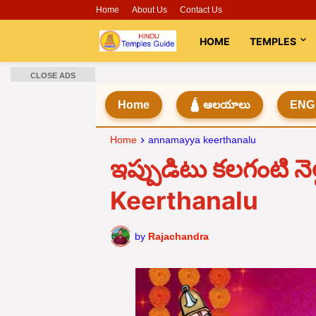
Home
About Us
Contact Us
HOME
TEMPLES
CLOSE ADS
Home
🛕 ఆలయాలు
ENG
Home
annamayya keerthanalu
ఇప్పుడిటు కలగంటి 
Keerthanalu
by
Rajachandra