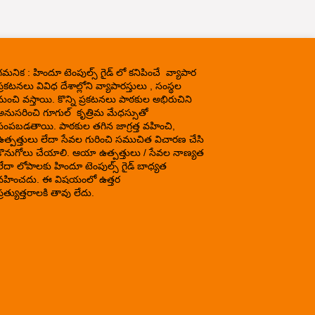
గమనిక : హిందూ టెంపుల్స్ గైడ్ లో కనిపించే వ్యాపార
్రకటనలు వివిధ దేశాల్లోని వ్యాపారస్తులు , సంస్థల
నుంచి వస్తాయి. కొన్ని ప్రకటనలు పాఠకుల అభిరుచిని
అనుసరించి గూగుల్ కృత్రిమ మేధస్సుతో
పంపబడతాయి. పాఠకుల తగిన జాగ్రత్త వహించి,
ఉత్పత్తులు లేదా సేవల గురించి సముచిత విచారణ చేసి
కొనుగోలు చేయాలి. ఆయా ఉత్పత్తులు / సేవల నాణ్యత
లేదా లోపాలకు హిందూ టెంపుల్స్ గైడ్ బాధ్యత
వహించదు. ఈ విషయంలో ఉత్తర
్రత్యుత్తరాలకి తావు లేదు.