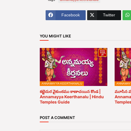
Facebook
Twitter
YOU MIGHT LIKE
ANNAMAYYA KEERTHANALU
ANNAMAY
కట్టెదుర వైకుంఠము కాణాచయిన కొండ |
మూసిన ము
Annamayya Keerthanalu | Hindu
Annamay
Temples Guide
Temples
POST A COMMENT