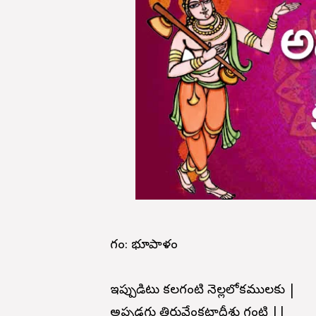
రాగం: భూపాళం
ఇప్పుడిటు కలగంటి నెల్లలోకములకు |
అప్పడగు తిరువేంకటాద్రీశు గంటి ||