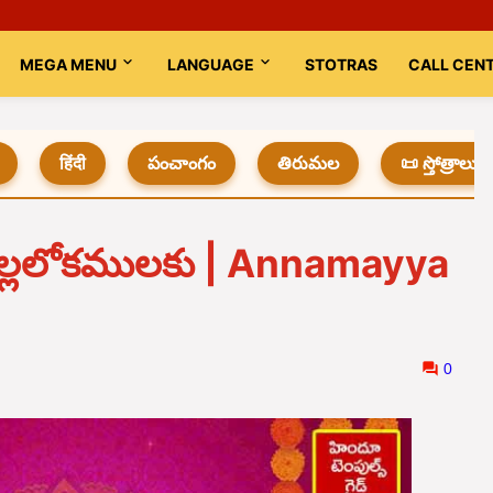
MEGA MENU
LANGUAGE
STOTRAS
CALL CEN
हिंदी
పంచాంగం
తిరుమల
📜 స్తోత్రాలు
నెల్లలోకములకు | Annamayya
0