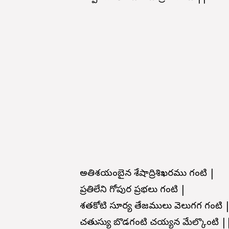
అతిశయంబైన శేషాద్రిశిఖరము గంటి |
ప్రతిలేని గోపుర ప్రభలు గంటి |
శతకోటి సూర్య తేజములు వెలుగగ గంటి 
చతురాస్యు బొడగంటి చయ్యన మేల్కొంటి |