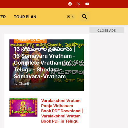
TER
TOUR PLAN
CLOSE ADS
INTERESTING FACTS
📚 Books
Rooms
భగవద్గీత
16 సోమవారాల వ్రతవిధానం |
16 Somavara Vratham -
Complete Vratham in
Telugu - Shodasa-
Somavara-Vratham
by
Chanti
Varalakshmi Vratam
Pooja Vidhanam
Book PDF Download |
Varalakshmi Vratam
Book PDF in Telugu