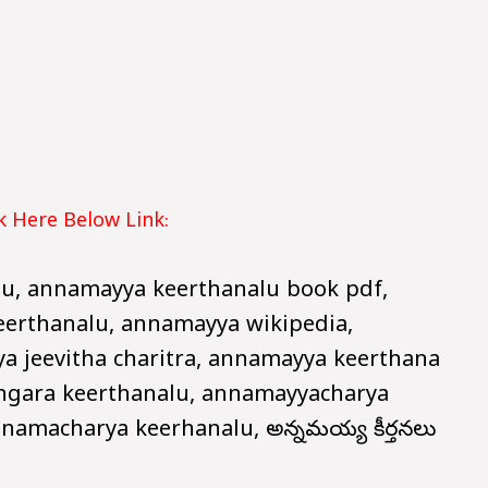
 Here Below Link:
gu, annamayya keerthanalu book pdf,
erthanalu, annamayya wikipedia,
 jeevitha charitra, annamayya keerthana
ngara keerthanalu, annamayyacharya
namacharya keerhanalu, అన్నమయ్య కీర్తనలు