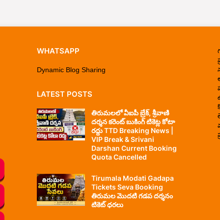
WHATSAPP
ప
Dynamic Blog Sharing
LATEST POSTS
తిరుమలలో వీఐపీ బ్రేక్, శ్రీవాణి
దర్శన కరెంట్ బుకింగ్ టికెట్ల కోటా
రద్దు TTD Breaking News |
ప
VIP Break & Srivani
Darshan Current Booking
Quota Cancelled
Tirumala Modati Gadapa
Tickets Seva Booking
తిరుమల మొదటి గడప దర్శనం
టికెట్ ధరలు