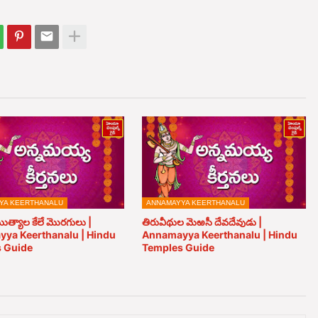
YA KEERTHANALU
ANNAMAYYA KEERTHANALU
త్యాల కేలే మొరగులు |
తిరువీథుల మెఱసీ దేవదేవుడు |
ya Keerthanalu | Hindu
Annamayya Keerthanalu | Hindu
 Guide
Temples Guide