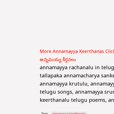
More Annamayya Keerthanas Click
అన్నమయ్య కీర్తనలు
annamayya rachanalu in telu
tallapaka annamacharya sanke
annamayya krutulu, annamayya
telugu songs, annamayya sru
keerthanalu telugu poems, an
Tags
annamayya keerthanalu