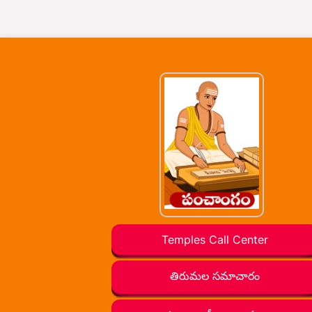
Temples Call Center
తిరుమల సమాచారం