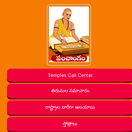
Temples Call Center
తిరుమల సమాచారం
రాష్ట్రాల వారీగా ఆలయాలు
స్తోత్రాలు