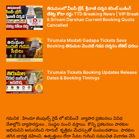
తిరుమలలో వీఐపీ బ్రేక్, శ్రీవాణి దర్శన కరెంట్ బుకింగ్
టికెట్ల కోటా రద్దు TTD Breaking News | VIP Break
& Srivani Darshan Current Booking Quota
Cancelled
Tirumala Modati Gadapa Tickets Seva
Booking తిరుమల మొదటి గడప దర్శనం టికెట్ ధరలు
Tirumala Tickets Booking Updates Release
Dates & Booking Timings
గమనిక : హిందూ టెంపుల్స్ గైడ్ లో కనిపించే వ్యాపార ప్రకటనలు వివిధ
దేశాల్లోని వ్యాపారస్తులు , సంస్థల నుంచి వస్తాయి. కొన్ని ప్రకటనలు పాఠకుల
అభిరుచిని అనుసరించి గూగుల్ కృత్రిమ మేధస్సుతో పంపబడతాయి. పాఠకుల
తగిన జాగ్రత్త వహించి, ఉత్పత్తులు లేదా సేవల గురించి సముచిత విచారణ చేసి