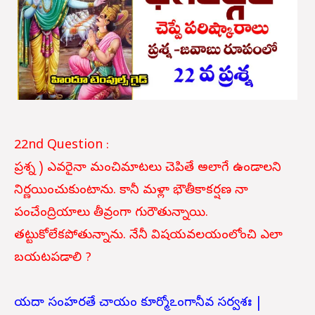
22nd Question :
ప్రశ్న ) ఎవరైనా మంచిమాటలు చెపితే అలాగే ఉండాలని
నిర్ణయించుకుంటాను. కానీ మళ్లా భౌతీకాకర్షణ నా
పంచేంద్రియాలు తీవ్రంగా గురౌతున్నాయి.
తట్టుకోలేకపోతున్నాను. నేనీ విషయవలయంలోంచి ఎలా
బయటపడాలి ?
యదా సంహరతే చాయం కూర్మోఽంగానీవ సర్వశః |