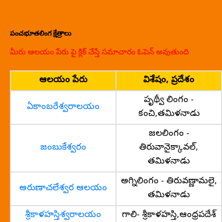
పంచభూతలింగ క్షేత్రాలు
మీరు ఆలయం పేరు పై క్లిక్ చేస్తే సమాచారం ఓపెన్ అవుతుంది
ఆలయం పేరు
విశేషం, ప్రదేశం
పృథ్వీ లింగం -
ఏకాంబరేశ్వరాలయం
కంచి,తమిళనాడు
జలలింగం -
జంబుకేశ్వరం
తిరువానైక్కావల్,
తమిళనాడు
అగ్నిలింగం - తిరువణ్ణామలై,
అరుణాచలేశ్వర ఆలయం
తమిళనాడు
శ్రీకాళహస్తిశ్వరాలయం
గాలి- శ్రీకాళహస్తి,ఆంధ్రప్రదేశ్