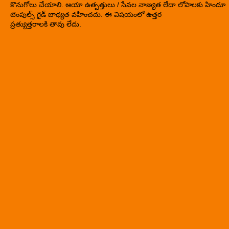
కొనుగోలు చేయాలి. ఆయా ఉత్పత్తులు / సేవల నాణ్యత లేదా లోపాలకు హిందూ
టెంపుల్స్ గైడ్ బాధ్యత వహించదు. ఈ విషయంలో ఉత్తర
ప్రత్యుత్తరాలకి తావు లేదు.