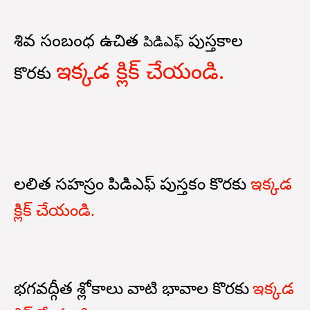
శివ సంబంధ ఉచిత
పుస్తకాల
పిడిఎఫ్
ఇక్కడ క్లిక్ చేయండి.
కొరకు
లలిత సహస్రం పిడిఎఫ్ పుస్తకం కొరకు
ఇక్కడ
క్లిక్ చేయండి.
భగవద్గీత శ్లోకాలు వాటి భావాల కొరకు
ఇక్కడ