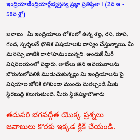
ఇంద్రియాణీంద్రియార్థేభ్యస్తస్య ప్రజ్ఞా ప్రతిష్ఠితా ‖ (2వ అ -
58వ శ్లో)
జవాబు : మీ ఇంద్రియాలు లోకంలో ఉన్న శబ్ద, రస, రూప,
గంధ, స్పర్శలనే భౌతిక విషయాలకు దాస్యం చేస్తున్నాయి. మీ
మనస్సు వాటికి దాసోహమంటున్నది. అందుకే మీరీ
విషవలయంలో పడ్డారు. తాబేలు తన అవయవాలను
బొరునులోపలికి ముడుచుకున్నట్లు మి ఇంద్రియాలను పై
విషయాల జోలికి పోకుండా ముందు మరల్చండి మీకు
స్థిరబుద్ది కలుగుతుంది. మీరు స్థితప్రజ్ఞులౌతారు.
తదుపరి భగవద్గీత యొక్క ప్రశ్నలు
జవాబులు కొరకు ఇక్కడ క్లిక్ చేయండి.