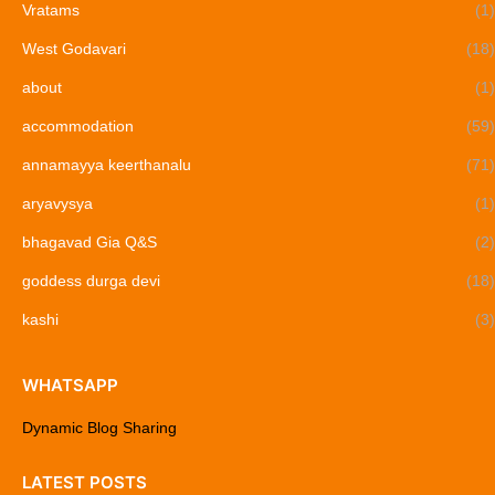
Vratams
(1)
West Godavari
(18)
about
(1)
accommodation
(59)
annamayya keerthanalu
(71)
aryavysya
(1)
bhagavad Gia Q&S
(2)
goddess durga devi
(18)
kashi
(3)
WHATSAPP
Dynamic Blog Sharing
LATEST POSTS