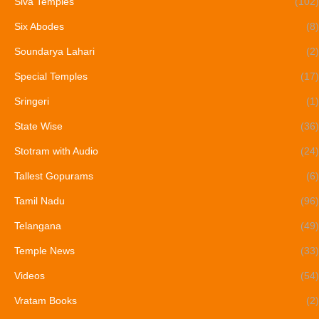
Siva Temples
(102)
Six Abodes
(8)
Soundarya Lahari
(2)
Special Temples
(17)
Sringeri
(1)
State Wise
(36)
Stotram with Audio
(24)
Tallest Gopurams
(6)
Tamil Nadu
(96)
Telangana
(49)
Temple News
(33)
Videos
(54)
Vratam Books
(2)