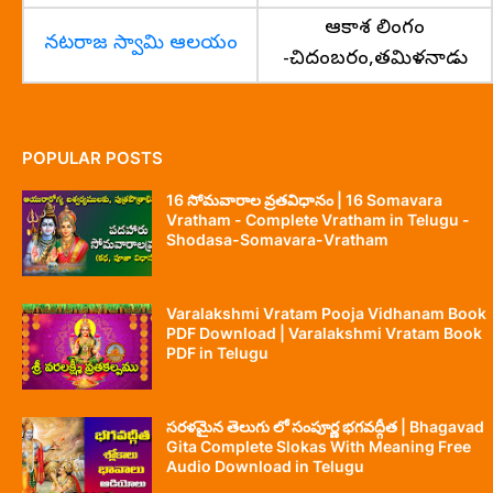
ఆకాశ లింగం
నటరాజ స్వామి ఆలయం
-చిదంబరం,తమిళనాడు
POPULAR POSTS
16 సోమవారాల వ్రతవిధానం | 16 Somavara
Vratham - Complete Vratham in Telugu -
Shodasa-Somavara-Vratham
Varalakshmi Vratam Pooja Vidhanam Book
PDF Download | Varalakshmi Vratam Book
PDF in Telugu
సరళమైన తెలుగు లో సంపూర్ణ భగవద్గీత | Bhagavad
Gita Complete Slokas With Meaning Free
Audio Download in Telugu