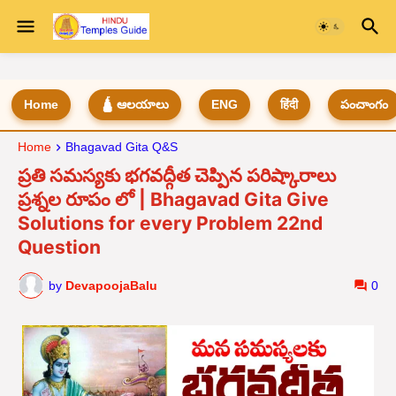
Home
🛕 ఆలయాలు
ENG
हिंदी
పంచాంగం
Home
Bhagavad Gita Q&S
ప్రతి సమస్యకు భగవద్గీత చెప్పిన పరిష్కారాలు
ప్రశ్నల రూపం లో | Bhagavad Gita Give
Solutions for every Problem 22nd
Question
by
DevapoojaBalu
0