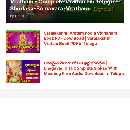
Vratham - Complete Vratham in Telugu -
Shodasa-Somavara-Vratham
by
Chanti
Varalakshmi Vratam Pooja Vidhanam
Book PDF Download | Varalakshmi
Vratam Book PDF in Telugu
సరళమైన తెలుగు లో సంపూర్ణ భగవద్గీత |
Bhagavad Gita Complete Slokas With
Meaning Free Audio Download in Telugu