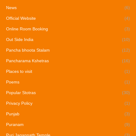
News
(6)
Official Website
(4)
Online Room Booking
(3)
Out Side India
(10)
Pancha bhoota Stalam
(12)
Pancharama Kshetras
(16)
Places to visit
(1)
Poems
(1)
Popular Stotras
(30)
Privacy Policy
(1)
Punjab
(3)
Puranam
(9)
Puri Jagannath Temple
(3)