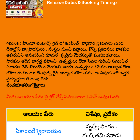
Release Dates & Booking Timings
గమనిక : హిందూ టెంపుల్స్ గైడ్ లో కనిపించే వ్యాపార ప్రకటనలు వివిధ
దేశాల్లోని వ్యాపారస్తులు , సంస్థల నుంచి వస్తాయి. కొన్ని ప్రకటనలు పాఠకుల
అభిరుచిని అనుసరించి గూగుల్ కృత్రిమ మేధస్సుతో పంపబడతాయి.
పాఠకుల తగిన జాగ్రత్త వహించి, ఉత్పత్తులు లేదా సేవల గురించి సముచిత
విచారణ చేసి కొనుగోలు చేయాలి. ఆయా ఉత్పత్తులు / సేవల నాణ్యత లేదా
లోపాలకు హిందూ టెంపుల్స్ గైడ్ బాధ్యత వహించదు. ఈ విషయంలో ఉత్తర
ప్రత్యుత్తరాలకి తావు లేదు.
పంచభూతలింగ క్షేత్రాలు
మీరు ఆలయం పేరు పై క్లిక్ చేస్తే సమాచారం ఓపెన్ అవుతుంది
ఆలయం పేరు
విశేషం, ప్రదేశం
పృథ్వీ లింగం -
ఏకాంబరేశ్వరాలయం
కంచి,తమిళనాడు