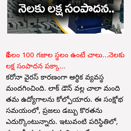
కేవలం 100 గజాల స్థలం ఉంటే చాలు...నెలకు
లక్ష సంపాదన పక్కా...
కరోనా వైరస్ కారణంగా ఆర్థిక వ్యవస్థ
మందగించింది. లాక్ డౌన్ వల్ల చాలా మంది
తమ ఉద్యోగాలను కోల్పోయారు. ఈ సంక్షోభ
సమయంలో, ప్రజలు డబ్బు కొరతను
ఎదుర్కొంటున్నారు. ఇటువంటి పరిస్థితిలో,