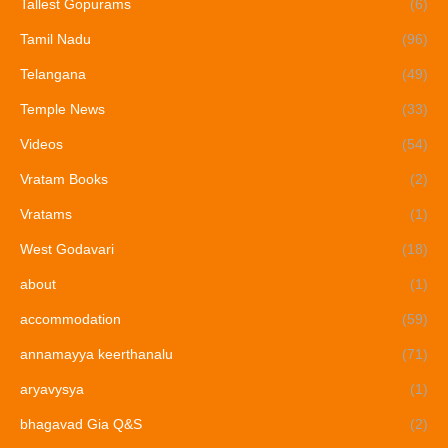
Tallest Gopurams
(6)
Tamil Nadu
(96)
Telangana
(49)
Temple News
(33)
Videos
(54)
Vratam Books
(2)
Vratams
(1)
West Godavari
(18)
about
(1)
accommodation
(59)
annamayya keerthanalu
(71)
aryavysya
(1)
bhagavad Gia Q&S
(2)