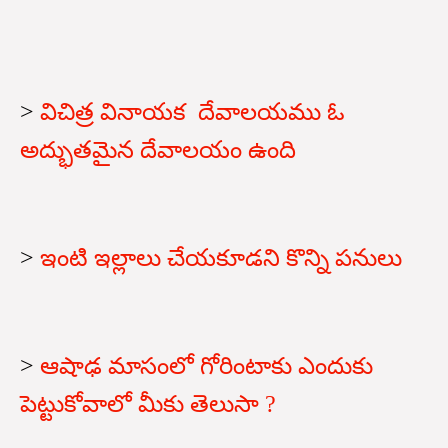
>
విచిత్ర వినాయక దేవాలయము ఓ
అద్భుతమైన దేవాలయం ఉంది
>
ఇంటి ఇల్లాలు చేయకూడని కొన్ని పనులు
>
ఆషాఢ మాసంలో గోరింటాకు ఎందుకు
పెట్టుకోవాలో మీకు తెలుసా ?