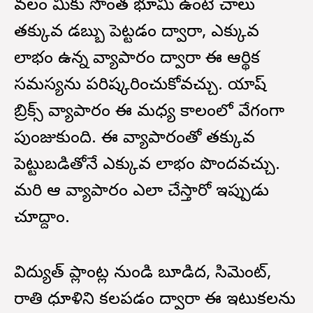
కేవలం మీకు సొంత భూమి ఉంటే చాలు
తక్కువ డబ్బు పెట్టడం ద్వారా, ఎక్కువ
లాభం ఉన్న వ్యాపారం ద్వారా ఈ ఆర్థిక
సమస్యను పరిష్కరించుకోవచ్చు. యాష్
బ్రిక్స్ వ్యాపారం ఈ మధ్య కాలంలో వేగంగా
పుంజుకుంది. ఈ వ్యాపారంతో తక్కువ
పెట్టుబడితోనే ఎక్కువ లాభం పొందవచ్చు.
మరి ఆ వ్యాపారం ఎలా చేస్తారో ఇప్పుడు
చూద్దాం.
విద్యుత్ ప్లాంట్ల నుండి బూడిద, సిమెంట్,
రాతి ధూళిని కలపడం ద్వారా ఈ ఇటుకలను