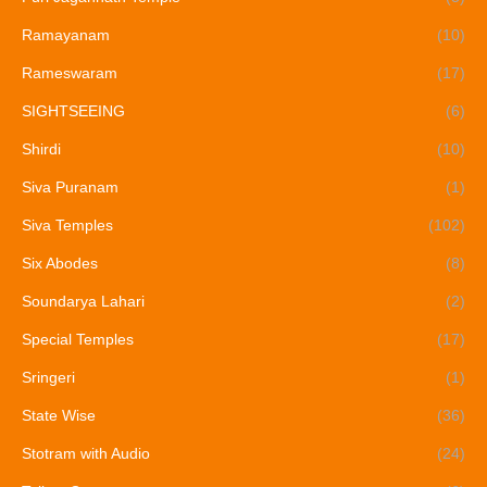
Ramayanam
(10)
Rameswaram
(17)
SIGHTSEEING
(6)
Shirdi
(10)
Siva Puranam
(1)
Siva Temples
(102)
Six Abodes
(8)
Soundarya Lahari
(2)
Special Temples
(17)
Sringeri
(1)
State Wise
(36)
Stotram with Audio
(24)