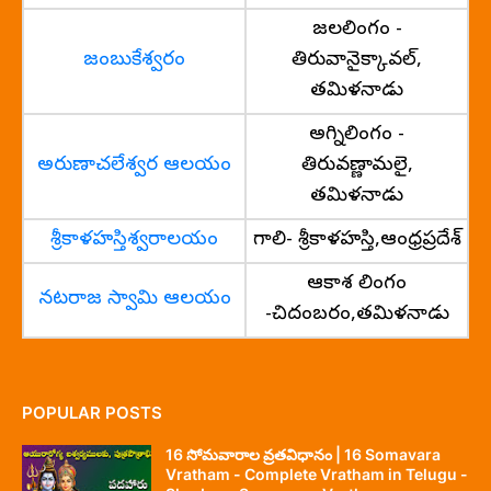
జలలింగం -
జంబుకేశ్వరం
తిరువానైక్కావల్,
తమిళనాడు
అగ్నిలింగం -
అరుణాచలేశ్వర ఆలయం
తిరువణ్ణామలై,
తమిళనాడు
శ్రీకాళహస్తిశ్వరాలయం
గాలి- శ్రీకాళహస్తి,ఆంధ్రప్రదేశ్
ఆకాశ లింగం
నటరాజ స్వామి ఆలయం
-చిదంబరం,తమిళనాడు
POPULAR POSTS
16 సోమవారాల వ్రతవిధానం | 16 Somavara
Vratham - Complete Vratham in Telugu -