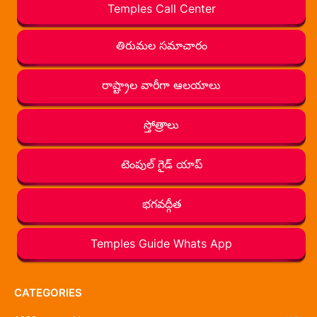
Temples Call Center
తిరుమల సమాచారం
రాష్ట్రాల వారీగా ఆలయాలు
స్తోత్రాలు
టెంపుల్ గైడ్ యాప్
భగవద్గీత
Temples Guide Whats App
CATEGORIES