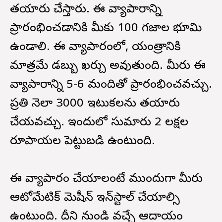
తయారు చేస్తారు. ఈ వ్యాపారాన్ని
ప్రారంభించడానికి మీకు 100 గజాల భూమి
ఉండాలి. ఈ వ్యాపారంలో, యంత్రానికి
మాత్రమే డబ్బు ఖర్చు అవుతుంది. మీరు ఈ
వ్యాపారాన్ని 5-6 మందితో ప్రారంభించవచ్చు.
ప్రతి నెలా 3000 ఇటుకలను తయారు
చేయవచ్చు. ఇందులో సుమారు 2 లక్షల
రూపాయల పెట్టుబడి ఉంటుంది.
ఈ వ్యాపారం చేయాలంటే ముందుగా మీరు
ఆటోమేటిక్ మెషీన్ ఇన్‌స్టాల్ చేయాల్సి
ఉంటుంది. దీని నుండి వచ్చే ఆదాయం