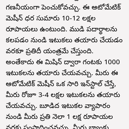
గణనీయంగా పెంచుకోవచ్చు. ఈ ఆటోమేటిక్
మెషీన్ ధర సుమారు 10-12 లక్షల
రూపాయలు ఉంటుంది. ముడి పదార్థాలను
కలపడం నుండి ఇటుకలు తయారు చేయడం
వరకూ ప్రతిదీ యంత్రమే చేస్తుంది.
అంతేకాదు ఈ మిషిన్ ద్వారా గంటకు 1000
ఇటుకలను తయారు చేయవచ్చు. మీరు ఈ
ఆటోమేటిక్ మెషీన్ ఒక సారి ఇన్‌స్టాల్ చేస్తే,
మీరు రోజూ 3-4 లక్షల ఇటుకలను తయారు
చేయవచ్చు. బూడిద ఇటుకల వ్యాపారం
నుండి మీరు ప్రతి నెలా 1 లక్ష రూపాయల
వరకు సంపాదించవచ్చు. మీరు బ్యాంకు