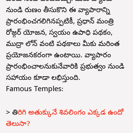
నుండి రుణం తీసుకొని ఈ వ్యాపారాన్ని
ప్రారంభించగలిగినప్పటికీ, ప్రధాన్ మంత్రి
రోజ్గర్ యోజన, స్వయం ఉపాధి పథకం,
ముద్రా లోన్ వంటి పథకాలు మీకు మరింత
ప్రయోజనకరంగా ఉంటాయి. వ్యాపారం
ప్రారంభించాలనుకునేవారికి ప్రభుత్వం నుండి
సహాయం కూడా లభిస్తుంది.
Famous Temples:
> తి
రిగి అతుక్కునే శివలింగం ఎక్కడ ఉందో
తెలుసా?