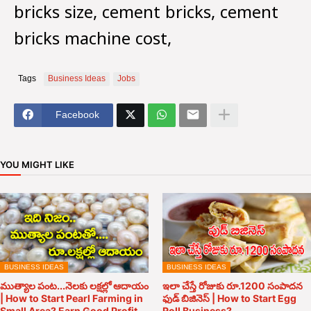
bricks size, cement bricks, cement
bricks machine cost,
Tags
Business Ideas
Jobs
Facebook
YOU MIGHT LIKE
BUSINESS IDEAS
BUSINESS IDEAS
ముత్యాల పంట...నెలకు లక్షల్లో ఆదాయం
ఇలా చేస్తే రోజుకు రూ.1200 సంపాదన
| How to Start Pearl Farming in
ఫుడ్ బిజినెస్ | How to Start Egg
Small Area? Earn Good Profit
Roll Business?