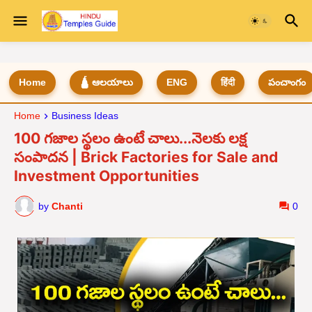
Home
🛕 ఆలయాలు
ENG
हिंदी
పంచాంగం
Home
Business Ideas
100 గజాల స్థలం ఉంటే చాలు...నెలకు లక్ష
సంపాదన | Brick Factories for Sale and
Investment Opportunities
by
Chanti
0