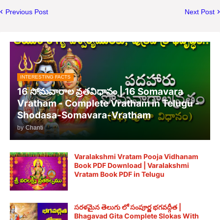
Previous Post
Next Post
INTERESTING FACTS
16 సోమవారాల వ్రతవిధానం | 16 Somavara
Vratham - Complete Vratham in Telugu -
Shodasa-Somavara-Vratham
by
Chanti
Varalakshmi Vratam Pooja Vidhanam
Book PDF Download | Varalakshmi
Vratam Book PDF in Telugu
సరళమైన తెలుగు లో సంపూర్ణ భగవద్గీత |
Bhagavad Gita Complete Slokas With